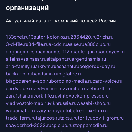
организаций
Актуальный каталог компаний по всей России
133chel.ru
13autor-kolonka.ru
2864420.ru
2rich.ru
3-d-file.ru
3d-file.ru
a-cdc.ru
aalse.ru
a380club.ru
airgungames.ru
accounts-112.ru
adler-jun.ru
adonyev.ru
alfeihavsalnassr.ru
altaipant.ru
argentinamia.ru
aria-family.ru
arkrym.ru
ashanet.ru
belgorod-day.ru
bankaribi.ru
bandamn.ru
bigfatcc.ru
blagodarenie-spb.ru
borodino-media.ru
card-voice.ru
cardvoice.ru
zed-online.ru
zvonitut.ru
zebra-tlt.ru
zarafshan.ru
york-life.ru
vintovoykompressor.ru
vladivostok-map.ru
vlknrussia.ru
wasabi-shop.ru
webamator.ru
zaryna.ru
youtubefree.ru
x-ton.ru
trade-farm.ru
tajuncos.ru
taksu.ru
tor-lyubov-i-grom.ru
spayderhed-2022.ru
splclub.ru
stoppamedia.ru