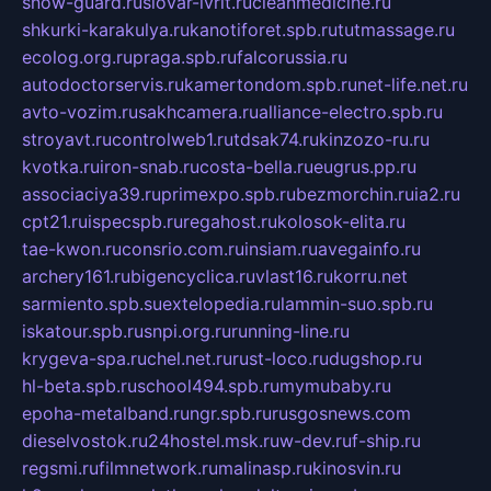
snow-guard.ru
slovar-ivrit.ru
cleanmedicine.ru
shkurki-karakulya.ru
kanotiforet.spb.ru
tutmassage.ru
ecolog.org.ru
praga.spb.ru
falcorussia.ru
autodoctorservis.ru
kamertondom.spb.ru
net-life.net.ru
avto-vozim.ru
sakhcamera.ru
alliance-electro.spb.ru
stroyavt.ru
controlweb1.ru
tdsak74.ru
kinzozo-ru.ru
kvotka.ru
iron-snab.ru
costa-bella.ru
eugrus.pp.ru
associaciya39.ru
primexpo.spb.ru
bezmorchin.ru
ia2.ru
cpt21.ru
ispecspb.ru
regahost.ru
kolosok-elita.ru
tae-kwon.ru
consrio.com.ru
insiam.ru
avegainfo.ru
archery161.ru
bigencyclica.ru
vlast16.ru
korru.net
sarmiento.spb.su
extelopedia.ru
lammin-suo.spb.ru
iskatour.spb.ru
snpi.org.ru
running-line.ru
krygeva-spa.ru
chel.net.ru
rust-loco.ru
dugshop.ru
hl-beta.spb.ru
school494.spb.ru
mymubaby.ru
epoha-metalband.ru
ngr.spb.ru
rusgosnews.com
dieselvostok.ru
24hostel.msk.ru
w-dev.ru
f-ship.ru
regsmi.ru
filmnetwork.ru
malinasp.ru
kinosvin.ru