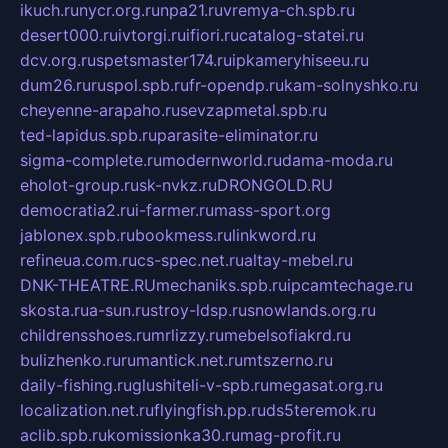
ikuch.ru
nycr.org.ru
npa21.ru
vremya-ch.spb.ru
desert000.ru
ivtorgi.ru
ifiori.ru
catalog-statei.ru
dcv.org.ru
spetsmaster174.ru
ipkameryhiseeu.ru
dum26.ru
ruspol.spb.ru
fr-opendp.ru
kam-solnyshko.ru
cheyenne-arapaho.ru
sevzapmetal.spb.ru
ted-lapidus.spb.ru
parasite-eliminator.ru
sigma-complete.ru
modernworld.ru
dama-moda.ru
eholot-group.ru
sk-nvkz.ru
DRONGOLD.RU
democratia2.ru
i-farmer.ru
mass-sport.org
jablonex.spb.ru
bookmess.ru
linkword.ru
refineua.com.ru
cs-spec.net.ru
altay-mebel.ru
DNK-THEATRE.RU
mechaniks.spb.ru
ipcamtechage.ru
skosta.ru
a-sun.ru
stroy-ldsp.ru
snowlands.org.ru
childrensshoes.ru
mrlizzy.ru
mebelsofiakrd.ru
bulizhenko.ru
rumantick.net.ru
mtszerno.ru
daily-fishing.ru
glushiteli-v-spb.ru
megasat.org.ru
localization.net.ru
flyingfish.pp.ru
ds5teremok.ru
aclib.spb.ru
komissionka30.ru
mag-profit.ru