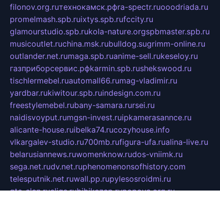
filonov.org.ru
технокамск.рф
ra-spectr.ru
ooodriada.ru
promelmash.spb.ru
ixtys.spb.ru
fccity.ru
glamourstudio.spb.ru
kola-nature.org
spbmaster.spb.ru
musicoutlet.ru
china.msk.ru
bulldog.su
grimm-online.ru
outlander.net.ru
maga.spb.ru
anime-sell.ru
keseloy.ru
газприборсервис.рф
karmin.spb.ru
shekswood.ru
tischlermebel.ru
automall66.ru
mag-vladimir.ru
yardbar.ru
kiwitour.spb.ru
indesign.com.ru
freestylemebel.ru
bany-samara.ru
rsei.ru
naidisvoyput.ru
mgsn-invest.ru
ipkamerasannce.ru
alicante-house.ru
ibelka74.ru
cozyhouse.info
vlkargalev-studio.ru
700mb.ru
figura-ufa.ru
alina-live.ru
belarusiannews.ru
womenknow.ru
dos-vniimk.ru
sega.net.ru
dv.net.ru
phenomenonsofhistory.com
telesputnik.net.ru
wall.pp.ru
pylesosroidmi.ru
gtc-clan.ru
cligs.ru
bibikazap.ru
popova.org.ru
netwhistler.spb.ru
bellvil.ru
bonzon.ru
iss-vladik.ru
defiparis.net.ru
las-gryzas.ru
amku.ru