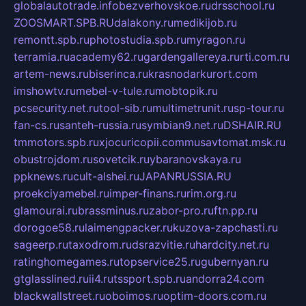
globalautotrade.info
bezverhovskoe.ru
drsschool.ru
ZOOSMART.SPB.RU
dalakony.ru
medikijob.ru
remontt.spb.ru
photostudia.spb.ru
myragon.ru
terramia.ru
academy62.ru
gardengallereya.ru
rti.com.ru
artem-news.ru
biserinca.ru
krasnodarkurort.com
imshowtv.ru
mebel-v-tule.ru
mobtopik.ru
pcsecurity.net.ru
tool-sib.ru
multimetrunit.ru
sp-tour.ru
fan-cs.ru
santeh-russia.ru
symbian9.net.ru
DSHAIR.RU
tmmotors.spb.ru
xjocuricopii.com
musavtomat.msk.ru
obustrojdom.ru
sovetcik.ru
ybaranovskaya.ru
ppknews.ru
cult-alshei.ru
JAPANRUSSIA.RU
proekciyamebel.ru
imper-finans.ru
rim.org.ru
glamourai.ru
brassminus.ru
zabor-pro.ru
ftn.pp.ru
dorogoe58.ru
laimengpacker.ru
kuzova-zapchasti.ru
sageerp.ru
taxodrom.ru
dsrazvitie.ru
hardcity.net.ru
ratinghomegames.ru
topservice25.ru
gubernyan.ru
gtglasslined.ru
ii4.ru
tssport.spb.ru
andorra24.com
blackwallstreet.ru
oboimos.ru
optim-doors.com.ru