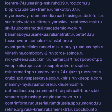
icentre-74.ru
leasing-nsk.ru
hd39.ru
rcd.com.ru
bioprot.ru
deltaextreme.ru
mirkotlov07.ru
mycrossway.ru
temamedia.ru
art-fusing.ru
cbslefort.ru
sunroadwatch.ru
citroen-yaroslavl.ru
ratnews.msk.ru
sk-if.ru
joomlamoduli.ru
academic-work.ru
bananaboys.ru
sanekua.ru
lianafrukt.ru
beta43.ru
tucsonwoori.com
alex-translation.ru
avantgardeclinics.ru
noel.msk.ru
buylq.ru
aquas-spb.ru
vilnerivne.com
bobry-2.ru
vtoroe-solnce.ru
nickysheen.ru
clockmir.ru
huntercraft.ru
стройокт.рф
webpixels.ru
pczz.msk.su
petrodvorets.spb.ru
nsintermed.spb.ru
avtovirazh-24.ru
jazzq.ru
czecot.ru
cruizi.spb.ru
spasskaya.spb.ru
kniris.ru
vkpeople.com
maminy-mysli.ru
arionorel.ru
khuseniosif.ru
dotmediacup.spb.ru
mebel-tiraspol.ru
all-books.biz
vmauto.spb.ru
shop-astyle.ru
derevo-s.ru
contrinform.ru
gutserial.ru
mdrussia.spb.ru
monod.ru
refine.org.ru
uk-krein.ru
kamensk61.ru
zooclub.info