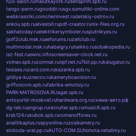
h2o-salon.ru
malutkayork.ru
deltaprim.spb.ru
tango-perm.ru
gooddir.ru
sgv.su
multiki-online.com
webkrasotki.com
cherinvest.ru
detskiy-ostrov.ru
ankou.spb.ru
alvesta1.ru
pdf-creator.ru
nix-files.org.ru
sakhatoday.ru
elektrikersymboler.ru
sputnikyes.ru
golf2club.msk.ru
aeforums.ru
zallclub.ru
multimodal.msk.ru
habaigry.ru
haikko.ru
sobakopedia.ru
isz-fest.ru
ewnc.info
screensaver-clock.net.ru
volnav.spb.ru
comnat.ru
npf.net.ru
7bit.pp.ru
kalugatur.ru
tesiaes.ru
card.com.ru
kazanka.spb.ru
gildiya-kuznecov.ru
kameryboavision.ru
griffoncom.spb.ru
fabrika-emotsiy.ru
PARK-MATROSOVA.RU
agat.spb.ru
avtoyurist-moskva1.ru
hardware.org.ru
схема-авто.рф
dg-lab.ru
angrup.ru
recruiter.spb.ru
music8.spb.ru
krsk124.ru
kubok.spb.ru
romanofforex.ru
analitikaplus.ru
spyonline.ru
zosikamery.ru
sloboda-ural.pp.ru
AUTO-COM.SU
hohota.net
alimy.ru