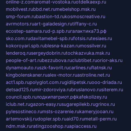
online-z.com
aromat-vostoka.ru
otdelkaexp.ru
mobilvest.ru
bbd.net.ru
mebelshop.msk.ru
smp-forum.ru
bastion-td.ru
kosmoscreative.ru
avrmotors.ru
art-galadesign.ru
tiffany-c.ru
ecostep-samara.ru
d-p.spb.ru
галактика73.рф
sko.com.ru
davitamebel-spb.ru
fotsis.ru
tesiaes.ru
kokoroyari.spb.ru
blesna-kazan.ru
mossilver.ru
lenderoq.ru
sergeydobrin.ru
tochkazvuka.msk.ru
people-of-art.ru
bezzubova.ru
clubtibet.ru
orior-aks.ru
dynamoauto.ru
szk-favorit.ru
carlines.ru
flatnsk.ru
kingbolenskaner.ru
alex-motor.ru
astroline.net.ru
act1.spb.ru
polyglot.com.ru
gidlipetsk.ru
ooo-driada.ru
detsad125.ru
mir-zdoroviya.ru
bruslanovo.ru
siterem.ru
council.spb.ru
лодкипатриот.рф
kafekolizey.ru
iclub.net.ru
gazon-easy.ru
sugarepilekb.ru
grinox.ru
pylesostineco.ru
msts-ozarenie.ru
kameryjooan.ru
artemovskij.ru
dopler.spb.ru
aid70.ru
metall-perm.ru
ndm.msk.ru
ratingzooshop.ru
apiaccess.ru