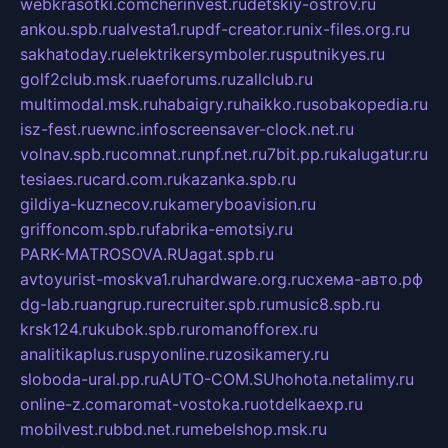
webkrasotki.com
cherinvest.ru
detskiy-ostrov.ru
ankou.spb.ru
alvesta1.ru
pdf-creator.ru
nix-files.org.ru
sakhatoday.ru
elektrikersymboler.ru
sputnikyes.ru
golf2club.msk.ru
aeforums.ru
zallclub.ru
multimodal.msk.ru
habaigry.ru
haikko.ru
sobakopedia.ru
isz-fest.ru
ewnc.info
screensaver-clock.net.ru
volnav.spb.ru
comnat.ru
npf.net.ru
7bit.pp.ru
kalugatur.ru
tesiaes.ru
card.com.ru
kazanka.spb.ru
gildiya-kuznecov.ru
kameryboavision.ru
griffoncom.spb.ru
fabrika-emotsiy.ru
PARK-MATROSOVA.RU
agat.spb.ru
avtoyurist-moskva1.ru
hardware.org.ru
схема-авто.рф
dg-lab.ru
angrup.ru
recruiter.spb.ru
music8.spb.ru
krsk124.ru
kubok.spb.ru
romanofforex.ru
analitikaplus.ru
spyonline.ru
zosikamery.ru
sloboda-ural.pp.ru
AUTO-COM.SU
hohota.net
alimy.ru
online-z.com
aromat-vostoka.ru
otdelkaexp.ru
mobilvest.ru
bbd.net.ru
mebelshop.msk.ru