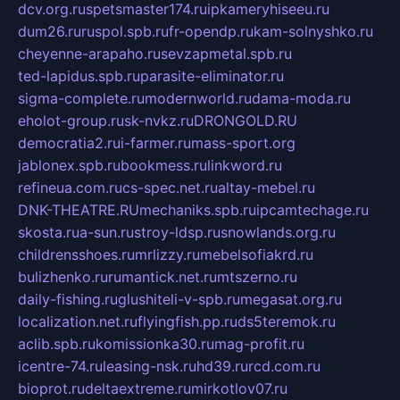
dcv.org.ru
spetsmaster174.ru
ipkameryhiseeu.ru
dum26.ru
ruspol.spb.ru
fr-opendp.ru
kam-solnyshko.ru
cheyenne-arapaho.ru
sevzapmetal.spb.ru
ted-lapidus.spb.ru
parasite-eliminator.ru
sigma-complete.ru
modernworld.ru
dama-moda.ru
eholot-group.ru
sk-nvkz.ru
DRONGOLD.RU
democratia2.ru
i-farmer.ru
mass-sport.org
jablonex.spb.ru
bookmess.ru
linkword.ru
refineua.com.ru
cs-spec.net.ru
altay-mebel.ru
DNK-THEATRE.RU
mechaniks.spb.ru
ipcamtechage.ru
skosta.ru
a-sun.ru
stroy-ldsp.ru
snowlands.org.ru
childrensshoes.ru
mrlizzy.ru
mebelsofiakrd.ru
bulizhenko.ru
rumantick.net.ru
mtszerno.ru
daily-fishing.ru
glushiteli-v-spb.ru
megasat.org.ru
localization.net.ru
flyingfish.pp.ru
ds5teremok.ru
aclib.spb.ru
komissionka30.ru
mag-profit.ru
icentre-74.ru
leasing-nsk.ru
hd39.ru
rcd.com.ru
bioprot.ru
deltaextreme.ru
mirkotlov07.ru