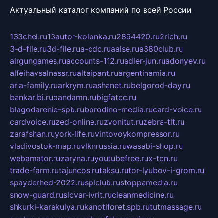
Актуальный каталог компаний по всей России
133chel.ru
13autor-kolonka.ru
2864420.ru
2rich.ru
3-d-file.ru
3d-file.ru
a-cdc.ru
aalse.ru
a380club.ru
airgungames.ru
accounts-112.ru
adler-jun.ru
adonyev.ru
alfeihavsalnassr.ru
altaipant.ru
argentinamia.ru
aria-family.ru
arkrym.ru
ashanet.ru
belgorod-day.ru
bankaribi.ru
bandamn.ru
bigfatcc.ru
blagodarenie-spb.ru
borodino-media.ru
card-voice.ru
cardvoice.ru
zed-online.ru
zvonitut.ru
zebra-tlt.ru
zarafshan.ru
york-life.ru
vintovoykompressor.ru
vladivostok-map.ru
vlknrussia.ru
wasabi-shop.ru
webamator.ru
zaryna.ru
youtubefree.ru
x-ton.ru
trade-farm.ru
tajuncos.ru
taksu.ru
tor-lyubov-i-grom.ru
spayderhed-2022.ru
splclub.ru
stoppamedia.ru
snow-guard.ru
slovar-ivrit.ru
cleanmedicine.ru
shkurki-karakulya.ru
kanotiforet.spb.ru
tutmassage.ru