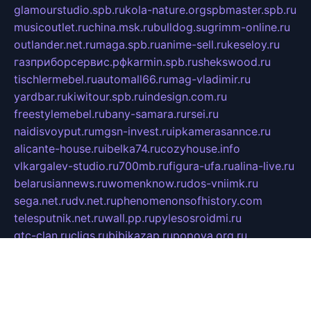
glamourstudio.spb.ru
kola-nature.org
spbmaster.spb.ru
musicoutlet.ru
china.msk.ru
bulldog.su
grimm-online.ru
outlander.net.ru
maga.spb.ru
anime-sell.ru
keseloy.ru
газприборсервис.рф
karmin.spb.ru
shekswood.ru
tischlermebel.ru
automall66.ru
mag-vladimir.ru
yardbar.ru
kiwitour.spb.ru
indesign.com.ru
freestylemebel.ru
bany-samara.ru
rsei.ru
naidisvoyput.ru
mgsn-invest.ru
ipkamerasannce.ru
alicante-house.ru
ibelka74.ru
cozyhouse.info
vlkargalev-studio.ru
700mb.ru
figura-ufa.ru
alina-live.ru
belarusiannews.ru
womenknow.ru
dos-vniimk.ru
sega.net.ru
dv.net.ru
phenomenonsofhistory.com
telesputnik.net.ru
wall.pp.ru
pylesosroidmi.ru
gtc-clan.ru
cligs.ru
bibikazap.ru
popova.org.ru
netwhistler.spb.ru
bellvil.ru
bonzon.ru
iss-vladik.ru
defiparis.net.ru
las-gryzas.ru
amku.ru
electednews.spb.ru
feather.org.ru
spar72.ru
tankiigri.ru
dominus.com.ru
ibtree.ru
sanykool.pp.ru
unixlib.org.ru