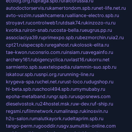
ecolog.org.ru
praga.spb.ru
falcorussia.ru
autodoctorservis.ru
kamertondom.spb.ru
net-life.net.ru
avto-vozim.ru
sakhcamera.ru
alliance-electro.spb.ru
stroyavt.ru
controlweb1.ru
tdsak74.ru
kinzozo-ru.ru
kvotka.ru
iron-snab.ru
costa-bella.ru
eugrus.pp.ru
associaciya39.ru
primexpo.spb.ru
bezmorchin.ru
ia2.ru
cpt21.ru
ispecspb.ru
regahost.ru
kolosok-elita.ru
tae-kwon.ru
consrio.com.ru
insiam.ru
avegainfo.ru
archery161.ru
bigencyclica.ru
vlast16.ru
korru.net
sarmiento.spb.su
extelopedia.ru
lammin-suo.spb.ru
iskatour.spb.ru
snpi.org.ru
running-line.ru
krygeva-spa.ru
chel.net.ru
rust-loco.ru
dugshop.ru
hl-beta.spb.ru
school494.spb.ru
mymubaby.ru
epoha-metalband.ru
ngr.spb.ru
rusgosnews.com
dieselvostok.ru
24hostel.msk.ru
w-dev.ru
f-ship.ru
regsmi.ru
filmnetwork.ru
malinasp.ru
kinosvin.ru
h2o-salon.ru
malutkayork.ru
deltaprim.spb.ru
tango-perm.ru
gooddir.ru
sgv.su
multiki-online.com