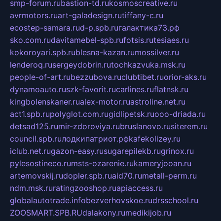
smp-forum.ru
bastion-td.ru
kosmoscreative.ru
avrmotors.ru
art-galadesign.ru
tiffany-c.ru
ecostep-samara.ru
d-p.spb.ru
галактика73.рф
sko.com.ru
davitamebel-spb.ru
fotsis.ru
tesiaes.ru
kokoroyari.spb.ru
blesna-kazan.ru
mossilver.ru
lenderoq.ru
sergeydobrin.ru
tochkazvuka.msk.ru
people-of-art.ru
bezzubova.ru
clubtibet.ru
orior-aks.ru
dynamoauto.ru
szk-favorit.ru
carlines.ru
flatnsk.ru
kingbolenskaner.ru
alex-motor.ru
astroline.net.ru
act1.spb.ru
polyglot.com.ru
gidlipetsk.ru
ooo-driada.ru
detsad125.ru
mir-zdoroviya.ru
bruslanovo.ru
siterem.ru
council.spb.ru
лодкипатриот.рф
kafekolizey.ru
iclub.net.ru
gazon-easy.ru
sugarepilekb.ru
grinox.ru
pylesostineco.ru
msts-ozarenie.ru
kameryjooan.ru
artemovskij.ru
dopler.spb.ru
aid70.ru
metall-perm.ru
ndm.msk.ru
ratingzooshop.ru
apiaccess.ru
globalautotrade.info
bezverhovskoe.ru
drsschool.ru
ZOOSMART.SPB.RU
dalakony.ru
medikijob.ru