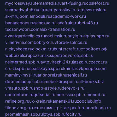
mycrossway.ru
temamedia.ru
art-fusing.ru
cbslefort.ru
sunroadwatch.ru
citroen-yaroslavl.ru
ratnews.msk.ru
sk-if.ru
joomlamoduli.ru
academic-work.ru
bananaboys.ru
sanekua.ru
lianafrukt.ru
beta43.ru
tucsonwoori.com
alex-translation.ru
avantgardeclinics.ru
noel.msk.ru
buylq.ru
aquas-spb.ru
vilnerivne.com
bobry-2.ru
vtoroe-solnce.ru
nickysheen.ru
clockmir.ru
huntercraft.ru
стройокт.рф
webpixels.ru
pczz.msk.su
petrodvorets.spb.ru
nsintermed.spb.ru
avtovirazh-24.ru
jazzq.ru
czecot.ru
cruizi.spb.ru
spasskaya.spb.ru
kniris.ru
vkpeople.com
maminy-mysli.ru
arionorel.ru
khuseniosif.ru
dotmediacup.spb.ru
mebel-tiraspol.ru
all-books.biz
vmauto.spb.ru
shop-astyle.ru
derevo-s.ru
contrinform.ru
gutserial.ru
mdrussia.spb.ru
monod.ru
refine.org.ru
uk-krein.ru
kamensk61.ru
zooclub.info
filonov.org.ru
технокамск.рф
ra-spectr.ru
ooodriada.ru
promelmash.spb.ru
ixtys.spb.ru
fccity.ru