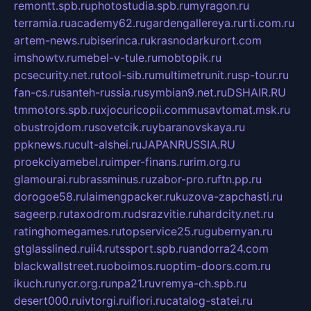
remontt.spb.ru
photostudia.spb.ru
myragon.ru
terramia.ru
academy62.ru
gardengallereya.ru
rti.com.ru
artem-news.ru
biserinca.ru
krasnodarkurort.com
imshowtv.ru
mebel-v-tule.ru
mobtopik.ru
pcsecurity.net.ru
tool-sib.ru
multimetrunit.ru
sp-tour.ru
fan-cs.ru
santeh-russia.ru
symbian9.net.ru
DSHAIR.RU
tmmotors.spb.ru
xjocuricopii.com
musavtomat.msk.ru
obustrojdom.ru
sovetcik.ru
ybaranovskaya.ru
ppknews.ru
cult-alshei.ru
JAPANRUSSIA.RU
proekciyamebel.ru
imper-finans.ru
rim.org.ru
glamourai.ru
brassminus.ru
zabor-pro.ru
ftn.pp.ru
dorogoe58.ru
laimengpacker.ru
kuzova-zapchasti.ru
sageerp.ru
taxodrom.ru
dsrazvitie.ru
hardcity.net.ru
ratinghomegames.ru
topservice25.ru
gubernyan.ru
gtglasslined.ru
ii4.ru
tssport.spb.ru
andorra24.com
blackwallstreet.ru
oboimos.ru
optim-doors.com.ru
ikuch.ru
nycr.org.ru
npa21.ru
vremya-ch.spb.ru
desert000.ru
ivtorgi.ru
ifiori.ru
catalog-statei.ru