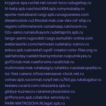
krygeva-spa.ru
chel.net.ru
rust-loco.ru
dugshop.ru
hl-beta.spb.ru
school494.spb.ru
mymubaby.ru
epoha-metalband.ru
ngr.spb.ru
rusgosnews.com
dieselvostok.ru
24hostel.msk.ru
w-dev.ru
f-ship.ru
regsmi.ru
filmnetwork.ru
malinasp.ru
kinosvin.ru
h2o-salon.ru
malutkayork.ru
deltaprim.spb.ru
tango-perm.ru
gooddir.ru
sgv.su
multiki-online.com
webkrasotki.com
cherinvest.ru
detskiy-ostrov.ru
ankou.spb.ru
alvesta1.ru
pdf-creator.ru
nix-files.org.ru
sakhatoday.ru
elektrikersymboler.ru
sputnikyes.ru
golf2club.msk.ru
aeforums.ru
zallclub.ru
multimodal.msk.ru
habaigry.ru
haikko.ru
sobakopedia.ru
isz-fest.ru
ewnc.info
screensaver-clock.net.ru
volnav.spb.ru
comnat.ru
npf.net.ru
7bit.pp.ru
kalugatur.ru
tesiaes.ru
card.com.ru
kazanka.spb.ru
gildiya-kuznecov.ru
kameryboavision.ru
griffoncom.spb.ru
fabrika-emotsiy.ru
PARK-MATROSOVA.RU
agat.spb.ru