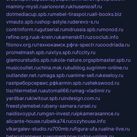
maminy-mysli.ru
arionorel.ru
khuseniosif.ru
dotmediacup.spb.ru
mebel-tiraspol.ru
all-books.biz
vmauto.spb.ru
shop-astyle.ru
derevo-s.ru
contrinform.ru
gutserial.ru
mdrussia.spb.ru
monod.ru
refine.org.ru
uk-krein.ru
kamensk61.ru
zooclub.info
filonov.org.ru
технокамск.рф
ra-spectr.ru
ooodriada.ru
promelmash.spb.ru
ixtys.spb.ru
fccity.ru
glamourstudio.spb.ru
kola-nature.org
spbmaster.spb.ru
musicoutlet.ru
china.msk.ru
bulldog.su
grimm-online.ru
outlander.net.ru
maga.spb.ru
anime-sell.ru
keseloy.ru
газприборсервис.рф
karmin.spb.ru
shekswood.ru
tischlermebel.ru
automall66.ru
mag-vladimir.ru
yardbar.ru
kiwitour.spb.ru
indesign.com.ru
freestylemebel.ru
bany-samara.ru
rsei.ru
naidisvoyput.ru
mgsn-invest.ru
ipkamerasannce.ru
alicante-house.ru
ibelka74.ru
cozyhouse.info
vlkargalev-studio.ru
700mb.ru
figura-ufa.ru
alina-live.ru
belarusiannews.ru
womenknow.ru
dos-vniimk.ru