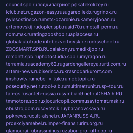
council.spb.ru
лодкипатриот.рф
kafekolizey.ru
iclub.net.ru
gazon-easy.ru
sugarepilekb.ru
grinox.ru
pylesostineco.ru
msts-ozarenie.ru
kameryjooan.ru
artemovskij.ru
dopler.spb.ru
aid70.ru
metall-perm.ru
ndm.msk.ru
ratingzooshop.ru
apiaccess.ru
globalautotrade.info
bezverhovskoe.ru
drsschool.ru
ZOOSMART.SPB.RU
dalakony.ru
medikijob.ru
remontt.spb.ru
photostudia.spb.ru
myragon.ru
terramia.ru
academy62.ru
gardengallereya.ru
rti.com.ru
artem-news.ru
biserinca.ru
krasnodarkurort.com
imshowtv.ru
mebel-v-tule.ru
mobtopik.ru
pcsecurity.net.ru
tool-sib.ru
multimetrunit.ru
sp-tour.ru
fan-cs.ru
santeh-russia.ru
symbian9.net.ru
DSHAIR.RU
tmmotors.spb.ru
xjocuricopii.com
musavtomat.msk.ru
obustrojdom.ru
sovetcik.ru
ybaranovskaya.ru
ppknews.ru
cult-alshei.ru
JAPANRUSSIA.RU
proekciyamebel.ru
imper-finans.ru
rim.org.ru
glamourai.ru
brassminus.ru
zabor-pro.ru
ftn.pp.ru