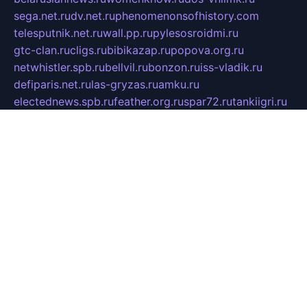
sega.net.ru
dv.net.ru
phenomenonsofhistory.com
telesputnik.net.ru
wall.pp.ru
pylesosroidmi.ru
gtc-clan.ru
cligs.ru
bibikazap.ru
popova.org.ru
netwhistler.spb.ru
bellvil.ru
bonzon.ru
iss-vladik.ru
defiparis.net.ru
las-gryzas.ru
amku.ru
electednews.spb.ru
feather.org.ru
spar72.ru
tankiigri.ru
dominus.com.ru
ibtree.ru
sanykool.pp.ru
unixlib.org.ru
menatep.spb.ru
gartenterrassen.ru
printeka.ru
skvozilka.com.ru
parkovka-pub.ru
lovemobi.ru
art-ru.ru
emulatorz.com.ru
alucomp.com.ru
tatforum.com.ru
alternativa-profi.ru
dermakler.ru
artsurvey.ru
aredir.ru
khimspas.ru
centr-maxi.ru
2018r.ru
bort-stomer-defort.ru
professional2.ru
gibsons.ru
artselena.ru
art-pilot.ru
ingredient.spb.ru
npfpolimer.spb.ru
argentum.spb.ru
hom-edu.ru
af-num.ru
cashadvanceamericasev.org
trexp.spb.ru
apteka-gerzena.ru
vasilyevka.msk.ru