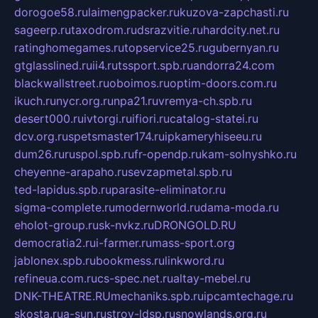
dorogoe58.ru
laimengpacker.ru
kuzova-zapchasti.ru
sageerp.ru
taxodrom.ru
dsrazvitie.ru
hardcity.net.ru
ratinghomegames.ru
topservice25.ru
gubernyan.ru
gtglasslined.ru
ii4.ru
tssport.spb.ru
andorra24.com
blackwallstreet.ru
oboimos.ru
optim-doors.com.ru
ikuch.ru
nycr.org.ru
npa21.ru
vremya-ch.spb.ru
desert000.ru
ivtorgi.ru
ifiori.ru
catalog-statei.ru
dcv.org.ru
spetsmaster174.ru
ipkameryhiseeu.ru
dum26.ru
ruspol.spb.ru
fr-opendp.ru
kam-solnyshko.ru
cheyenne-arapaho.ru
sevzapmetal.spb.ru
ted-lapidus.spb.ru
parasite-eliminator.ru
sigma-complete.ru
modernworld.ru
dama-moda.ru
eholot-group.ru
sk-nvkz.ru
DRONGOLD.RU
democratia2.ru
i-farmer.ru
mass-sport.org
jablonex.spb.ru
bookmess.ru
linkword.ru
refineua.com.ru
cs-spec.net.ru
altay-mebel.ru
DNK-THEATRE.RU
mechaniks.spb.ru
ipcamtechage.ru
skosta.ru
a-sun.ru
stroy-ldsp.ru
snowlands.org.ru