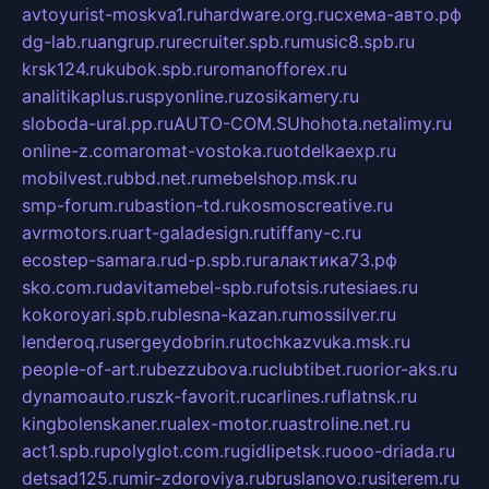
avtoyurist-moskva1.ru
hardware.org.ru
схема-авто.рф
dg-lab.ru
angrup.ru
recruiter.spb.ru
music8.spb.ru
krsk124.ru
kubok.spb.ru
romanofforex.ru
analitikaplus.ru
spyonline.ru
zosikamery.ru
sloboda-ural.pp.ru
AUTO-COM.SU
hohota.net
alimy.ru
online-z.com
aromat-vostoka.ru
otdelkaexp.ru
mobilvest.ru
bbd.net.ru
mebelshop.msk.ru
smp-forum.ru
bastion-td.ru
kosmoscreative.ru
avrmotors.ru
art-galadesign.ru
tiffany-c.ru
ecostep-samara.ru
d-p.spb.ru
галактика73.рф
sko.com.ru
davitamebel-spb.ru
fotsis.ru
tesiaes.ru
kokoroyari.spb.ru
blesna-kazan.ru
mossilver.ru
lenderoq.ru
sergeydobrin.ru
tochkazvuka.msk.ru
people-of-art.ru
bezzubova.ru
clubtibet.ru
orior-aks.ru
dynamoauto.ru
szk-favorit.ru
carlines.ru
flatnsk.ru
kingbolenskaner.ru
alex-motor.ru
astroline.net.ru
act1.spb.ru
polyglot.com.ru
gidlipetsk.ru
ooo-driada.ru
detsad125.ru
mir-zdoroviya.ru
bruslanovo.ru
siterem.ru