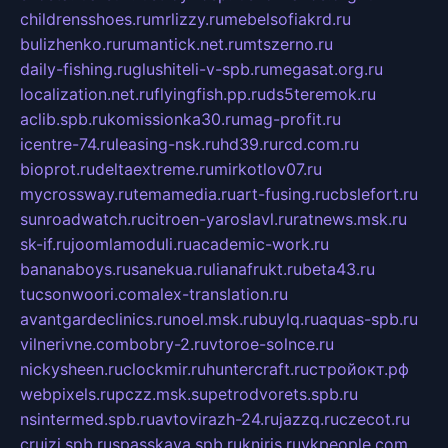
childrensshoes.ru
mrlizzy.ru
mebelsofiakrd.ru
bulizhenko.ru
rumantick.net.ru
mtszerno.ru
daily-fishing.ru
glushiteli-v-spb.ru
megasat.org.ru
localization.net.ru
flyingfish.pp.ru
ds5teremok.ru
aclib.spb.ru
komissionka30.ru
mag-profit.ru
icentre-74.ru
leasing-nsk.ru
hd39.ru
rcd.com.ru
bioprot.ru
deltaextreme.ru
mirkotlov07.ru
mycrossway.ru
temamedia.ru
art-fusing.ru
cbslefort.ru
sunroadwatch.ru
citroen-yaroslavl.ru
ratnews.msk.ru
sk-if.ru
joomlamoduli.ru
academic-work.ru
bananaboys.ru
sanekua.ru
lianafrukt.ru
beta43.ru
tucsonwoori.com
alex-translation.ru
avantgardeclinics.ru
noel.msk.ru
buylq.ru
aquas-spb.ru
vilnerivne.com
bobry-2.ru
vtoroe-solnce.ru
nickysheen.ru
clockmir.ru
huntercraft.ru
стройокт.рф
webpixels.ru
pczz.msk.su
petrodvorets.spb.ru
nsintermed.spb.ru
avtovirazh-24.ru
jazzq.ru
czecot.ru
cruizi.spb.ru
spasskaya.spb.ru
kniris.ru
vkpeople.com