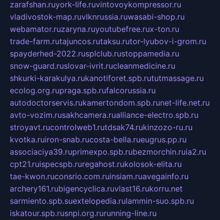
zarafshan.ru
york-life.ru
vintovoykompressor.ru
vladivostok-map.ru
vlknrussia.ru
wasabi-shop.ru
webamator.ru
zaryna.ru
youtubefree.ru
x-ton.ru
trade-farm.ru
tajuncos.ru
taksu.ru
tor-lyubov-i-grom.ru
spayderhed-2022.ru
splclub.ru
stoppamedia.ru
snow-guard.ru
slovar-ivrit.ru
cleanmedicine.ru
shkurki-karakulya.ru
kanotiforet.spb.ru
tutmassage.ru
ecolog.org.ru
praga.spb.ru
falcorussia.ru
autodoctorservis.ru
kamertondom.spb.ru
net-life.net.ru
avto-vozim.ru
sakhcamera.ru
alliance-electro.spb.ru
stroyavt.ru
controlweb1.ru
tdsak74.ru
kinzozo-ru.ru
kvotka.ru
iron-snab.ru
costa-bella.ru
eugrus.pp.ru
associaciya39.ru
primexpo.spb.ru
bezmorchin.ru
ia2.ru
cpt21.ru
ispecspb.ru
regahost.ru
kolosok-elita.ru
tae-kwon.ru
consrio.com.ru
insiam.ru
avegainfo.ru
archery161.ru
bigencyclica.ru
vlast16.ru
korru.net
sarmiento.spb.su
extelopedia.ru
lammin-suo.spb.ru
iskatour.spb.ru
snpi.org.ru
running-line.ru