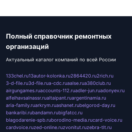
Полный справочник ремонтных
организаций
Актуальный каталог компаний по всей России
133chel.ru
13autor-kolonka.ru
2864420.ru
2rich.ru
3-d-file.ru
3d-file.ru
a-cdc.ru
aalse.ru
a380club.ru
airgungames.ru
accounts-112.ru
adler-jun.ru
adonyev.ru
alfeihavsalnassr.ru
altaipant.ru
argentinamia.ru
aria-family.ru
arkrym.ru
ashanet.ru
belgorod-day.ru
bankaribi.ru
bandamn.ru
bigfatcc.ru
blagodarenie-spb.ru
borodino-media.ru
card-voice.ru
cardvoice.ru
zed-online.ru
zvonitut.ru
zebra-tlt.ru