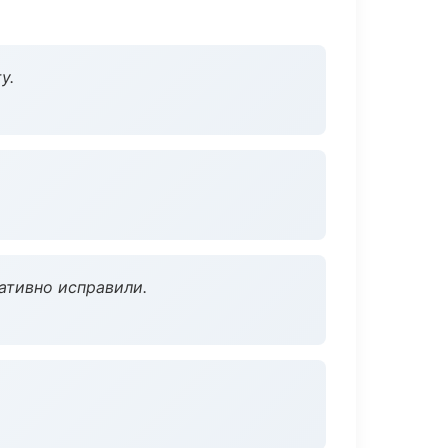
у.
ативно исправили.