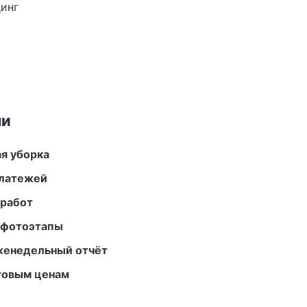
динг
ми
ая уборка
платежей
 работ
 фотоэтапы
женедельный отчёт
птовым ценам