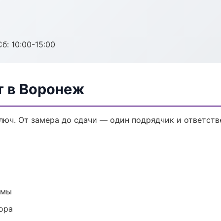
б: 10:00-15:00
 в Воронеж
юч. От замера до сдачи — один подрядчик и ответств
емы
ора