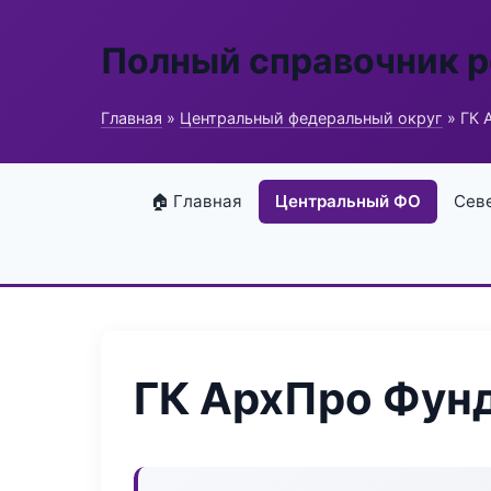
Полный справочник 
Главная
»
Центральный федеральный округ
» ГК 
🏠 Главная
Центральный ФО
Сев
ГК АрхПро Фун