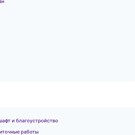
ан
шафт и благоустройство
литочные работы