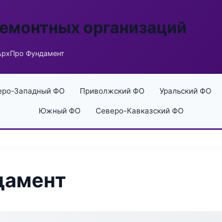
ремонтных организаций
АрхПро Фундамент
еро-Западный ФО
Приволжский ФО
Уральский ФО
Южный ФО
Северо-Кавказский ФО
дамент