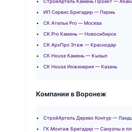
СтройАртель Камень Проект — Абак
ИП Сервис Бригадир — Пермь
СК Ателье Pro — Москва
СК Pro Камень — Новосибирск
СК АрхПро Этаж — Краснодар
СК House Камень — Кызыл
СК House Инженерия — Казань
Компании в Воронеж
СтройАртель Дерево Контур — Ланд
ГК Монтаж Бригадир — Санузлы и п