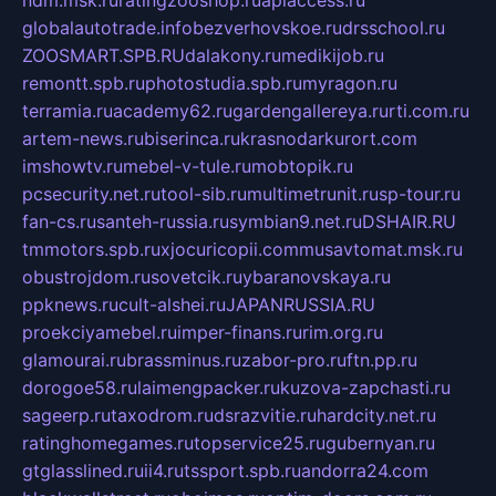
ndm.msk.ru
ratingzooshop.ru
apiaccess.ru
globalautotrade.info
bezverhovskoe.ru
drsschool.ru
ZOOSMART.SPB.RU
dalakony.ru
medikijob.ru
remontt.spb.ru
photostudia.spb.ru
myragon.ru
terramia.ru
academy62.ru
gardengallereya.ru
rti.com.ru
artem-news.ru
biserinca.ru
krasnodarkurort.com
imshowtv.ru
mebel-v-tule.ru
mobtopik.ru
pcsecurity.net.ru
tool-sib.ru
multimetrunit.ru
sp-tour.ru
fan-cs.ru
santeh-russia.ru
symbian9.net.ru
DSHAIR.RU
tmmotors.spb.ru
xjocuricopii.com
musavtomat.msk.ru
obustrojdom.ru
sovetcik.ru
ybaranovskaya.ru
ppknews.ru
cult-alshei.ru
JAPANRUSSIA.RU
proekciyamebel.ru
imper-finans.ru
rim.org.ru
glamourai.ru
brassminus.ru
zabor-pro.ru
ftn.pp.ru
dorogoe58.ru
laimengpacker.ru
kuzova-zapchasti.ru
sageerp.ru
taxodrom.ru
dsrazvitie.ru
hardcity.net.ru
ratinghomegames.ru
topservice25.ru
gubernyan.ru
gtglasslined.ru
ii4.ru
tssport.spb.ru
andorra24.com