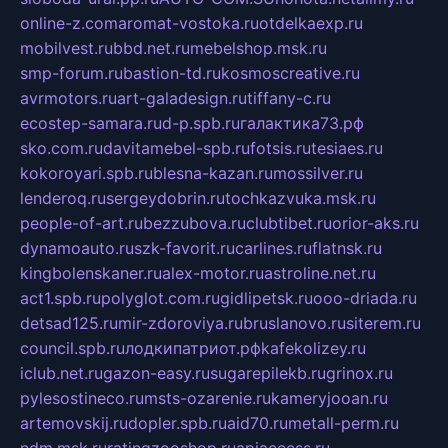
online-z.com
aromat-vostoka.ru
otdelkaexp.ru
mobilvest.ru
bbd.net.ru
mebelshop.msk.ru
smp-forum.ru
bastion-td.ru
kosmoscreative.ru
avrmotors.ru
art-galadesign.ru
tiffany-c.ru
ecostep-samara.ru
d-p.spb.ru
галактика73.рф
sko.com.ru
davitamebel-spb.ru
fotsis.ru
tesiaes.ru
kokoroyari.spb.ru
blesna-kazan.ru
mossilver.ru
lenderoq.ru
sergeydobrin.ru
tochkazvuka.msk.ru
people-of-art.ru
bezzubova.ru
clubtibet.ru
orior-aks.ru
dynamoauto.ru
szk-favorit.ru
carlines.ru
flatnsk.ru
kingbolenskaner.ru
alex-motor.ru
astroline.net.ru
act1.spb.ru
polyglot.com.ru
gidlipetsk.ru
ooo-driada.ru
detsad125.ru
mir-zdoroviya.ru
bruslanovo.ru
siterem.ru
council.spb.ru
лодкипатриот.рф
kafekolizey.ru
iclub.net.ru
gazon-easy.ru
sugarepilekb.ru
grinox.ru
pylesostineco.ru
msts-ozarenie.ru
kameryjooan.ru
artemovskij.ru
dopler.spb.ru
aid70.ru
metall-perm.ru