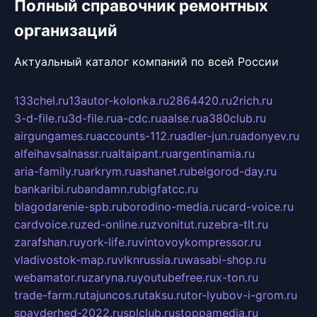
Полный справочник ремонтных
организаций
Актуальный каталог компаний по всей России
133chel.ru
13autor-kolonka.ru
2864420.ru
2rich.ru
3-d-file.ru
3d-file.ru
a-cdc.ru
aalse.ru
a380club.ru
airgungames.ru
accounts-112.ru
adler-jun.ru
adonyev.ru
alfeihavsalnassr.ru
altaipant.ru
argentinamia.ru
aria-family.ru
arkrym.ru
ashanet.ru
belgorod-day.ru
bankaribi.ru
bandamn.ru
bigfatcc.ru
blagodarenie-spb.ru
borodino-media.ru
card-voice.ru
cardvoice.ru
zed-online.ru
zvonitut.ru
zebra-tlt.ru
zarafshan.ru
york-life.ru
vintovoykompressor.ru
vladivostok-map.ru
vlknrussia.ru
wasabi-shop.ru
webamator.ru
zaryna.ru
youtubefree.ru
x-ton.ru
trade-farm.ru
tajuncos.ru
taksu.ru
tor-lyubov-i-grom.ru
spayderhed-2022.ru
splclub.ru
stoppamedia.ru