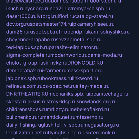
blackwallstreet.ru
oboimos.ru
optim-doors.com.ru
ikuch.ru
nycr.org.ru
npa21.ru
vremya-ch.spb.ru
desert000.ru
ivtorgi.ru
ifiori.ru
catalog-statei.ru
dcv.org.ru
spetsmaster174.ru
ipkameryhiseeu.ru
dum26.ru
ruspol.spb.ru
fr-opendp.ru
kam-solnyshko.ru
cheyenne-arapaho.ru
sevzapmetal.spb.ru
ted-lapidus.spb.ru
parasite-eliminator.ru
sigma-complete.ru
modernworld.ru
dama-moda.ru
eholot-group.ru
sk-nvkz.ru
DRONGOLD.RU
democratia2.ru
i-farmer.ru
mass-sport.org
jablonex.spb.ru
bookmess.ru
linkword.ru
refineua.com.ru
cs-spec.net.ru
altay-mebel.ru
DNK-THEATRE.RU
mechaniks.spb.ru
ipcamtechage.ru
skosta.ru
a-sun.ru
stroy-ldsp.ru
snowlands.org.ru
childrensshoes.ru
mrlizzy.ru
mebelsofiakrd.ru
bulizhenko.ru
rumantick.net.ru
mtszerno.ru
daily-fishing.ru
glushiteli-v-spb.ru
megasat.org.ru
localization.net.ru
flyingfish.pp.ru
ds5teremok.ru