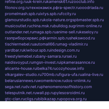
refine.org.ru
uk-krein.ru
kamensk61.ru
zooclub.info
filonov.org.ru
технокамск.рф
ra-spectr.ru
ooodriada.ru
promelmash.spb.ru
ixtys.spb.ru
fccity.ru
glamourstudio.spb.ru
kola-nature.org
spbmaster.spb.ru
musicoutlet.ru
china.msk.ru
bulldog.su
grimm-online.ru
outlander.net.ru
maga.spb.ru
anime-sell.ru
keseloy.ru
газприборсервис.рф
karmin.spb.ru
shekswood.ru
tischlermebel.ru
automall66.ru
mag-vladimir.ru
yardbar.ru
kiwitour.spb.ru
indesign.com.ru
freestylemebel.ru
bany-samara.ru
rsei.ru
naidisvoyput.ru
mgsn-invest.ru
ipkamerasannce.ru
alicante-house.ru
ibelka74.ru
cozyhouse.info
vlkargalev-studio.ru
700mb.ru
figura-ufa.ru
alina-live.ru
belarusiannews.ru
womenknow.ru
dos-vniimk.ru
sega.net.ru
dv.net.ru
phenomenonsofhistory.com
telesputnik.net.ru
wall.pp.ru
pylesosroidmi.ru
gtc-clan.ru
cligs.ru
bibikazap.ru
popova.org.ru
netwhistler.spb.ru
bellvil.ru
bonzon.ru
iss-vladik.ru