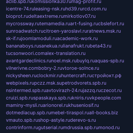
aclib.spb.ru
komissionka30.ru
mag-profit.ru
icentre-74.ru
leasing-nsk.ru
hd39.ru
rcd.com.ru
bioprot.ru
deltaextreme.ru
mirkotlov07.ru
mycrossway.ru
temamedia.ru
art-fusing.ru
cbslefort.ru
sunroadwatch.ru
citroen-yaroslavl.ru
ratnews.msk.ru
sk-if.ru
joomlamoduli.ru
academic-work.ru
bananaboys.ru
sanekua.ru
lianafrukt.ru
beta43.ru
tucsonwoori.com
alex-translation.ru
avantgardeclinics.ru
noel.msk.ru
buylq.ru
aquas-spb.ru
vilnerivne.com
bobry-2.ru
vtoroe-solnce.ru
nickysheen.ru
clockmir.ru
huntercraft.ru
стройокт.рф
webpixels.ru
pczz.msk.su
petrodvorets.spb.ru
nsintermed.spb.ru
avtovirazh-24.ru
jazzq.ru
czecot.ru
cruizi.spb.ru
spasskaya.spb.ru
kniris.ru
vkpeople.com
maminy-mysli.ru
arionorel.ru
khuseniosif.ru
dotmediacup.spb.ru
mebel-tiraspol.ru
all-books.biz
vmauto.spb.ru
shop-astyle.ru
derevo-s.ru
contrinform.ru
gutserial.ru
mdrussia.spb.ru
monod.ru