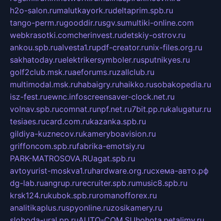
h2o-salon.ru
malutkayork.ru
deltaprim.spb.ru
tango-perm.ru
gooddir.ru
sgv.su
multiki-online.com
webkrasotki.com
cherinvest.ru
detskiy-ostrov.ru
ankou.spb.ru
alvesta1.ru
pdf-creator.ru
nix-files.org.ru
sakhatoday.ru
elektrikersymboler.ru
sputnikyes.ru
golf2club.msk.ru
aeforums.ru
zallclub.ru
multimodal.msk.ru
habaigry.ru
haikko.ru
sobakopedia.ru
isz-fest.ru
ewnc.info
screensaver-clock.net.ru
volnav.spb.ru
comnat.ru
npf.net.ru
7bit.pp.ru
kalugatur.ru
tesiaes.ru
card.com.ru
kazanka.spb.ru
gildiya-kuznecov.ru
kameryboavision.ru
griffoncom.spb.ru
fabrika-emotsiy.ru
PARK-MATROSOVA.RU
agat.spb.ru
avtoyurist-moskva1.ru
hardware.org.ru
схема-авто.рф
dg-lab.ru
angrup.ru
recruiter.spb.ru
music8.spb.ru
krsk124.ru
kubok.spb.ru
romanofforex.ru
analitikaplus.ru
spyonline.ru
zosikamery.ru
sloboda-ural.pp.ru
AUTO-COM.SU
hohota.net
alimy.ru