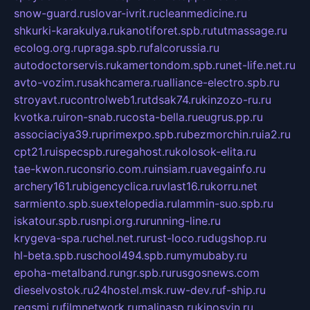
snow-guard.ru
slovar-ivrit.ru
cleanmedicine.ru
shkurki-karakulya.ru
kanotiforet.spb.ru
tutmassage.ru
ecolog.org.ru
praga.spb.ru
falcorussia.ru
autodoctorservis.ru
kamertondom.spb.ru
net-life.net.ru
avto-vozim.ru
sakhcamera.ru
alliance-electro.spb.ru
stroyavt.ru
controlweb1.ru
tdsak74.ru
kinzozo-ru.ru
kvotka.ru
iron-snab.ru
costa-bella.ru
eugrus.pp.ru
associaciya39.ru
primexpo.spb.ru
bezmorchin.ru
ia2.ru
cpt21.ru
ispecspb.ru
regahost.ru
kolosok-elita.ru
tae-kwon.ru
consrio.com.ru
insiam.ru
avegainfo.ru
archery161.ru
bigencyclica.ru
vlast16.ru
korru.net
sarmiento.spb.su
extelopedia.ru
lammin-suo.spb.ru
iskatour.spb.ru
snpi.org.ru
running-line.ru
krygeva-spa.ru
chel.net.ru
rust-loco.ru
dugshop.ru
hl-beta.spb.ru
school494.spb.ru
mymubaby.ru
epoha-metalband.ru
ngr.spb.ru
rusgosnews.com
dieselvostok.ru
24hostel.msk.ru
w-dev.ru
f-ship.ru
regsmi.ru
filmnetwork.ru
malinasp.ru
kinosvin.ru