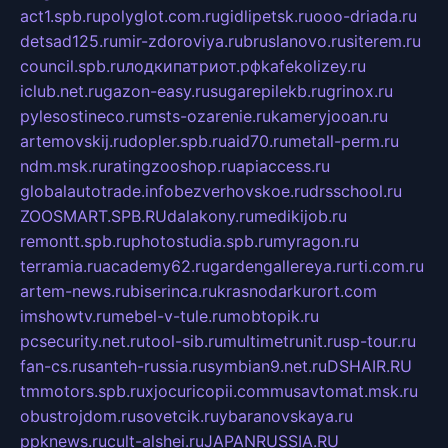
act1.spb.ru
polyglot.com.ru
gidlipetsk.ru
ooo-driada.ru
detsad125.ru
mir-zdoroviya.ru
bruslanovo.ru
siterem.ru
council.spb.ru
лодкипатриот.рф
kafekolizey.ru
iclub.net.ru
gazon-easy.ru
sugarepilekb.ru
grinox.ru
pylesostineco.ru
msts-ozarenie.ru
kameryjooan.ru
artemovskij.ru
dopler.spb.ru
aid70.ru
metall-perm.ru
ndm.msk.ru
ratingzooshop.ru
apiaccess.ru
globalautotrade.info
bezverhovskoe.ru
drsschool.ru
ZOOSMART.SPB.RU
dalakony.ru
medikijob.ru
remontt.spb.ru
photostudia.spb.ru
myragon.ru
terramia.ru
academy62.ru
gardengallereya.ru
rti.com.ru
artem-news.ru
biserinca.ru
krasnodarkurort.com
imshowtv.ru
mebel-v-tule.ru
mobtopik.ru
pcsecurity.net.ru
tool-sib.ru
multimetrunit.ru
sp-tour.ru
fan-cs.ru
santeh-russia.ru
symbian9.net.ru
DSHAIR.RU
tmmotors.spb.ru
xjocuricopii.com
musavtomat.msk.ru
obustrojdom.ru
sovetcik.ru
ybaranovskaya.ru
ppknews.ru
cult-alshei.ru
JAPANRUSSIA.RU