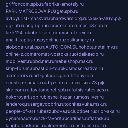
griffoncom.spb.ru
fabrika-emotsiy.ru
PARK-MATROSOVA.RU
agat.spb.ru
avtoyurist-moskva1.ru
hardware.org.ru
схема-авто.рф
dg-lab.ru
angrup.ru
recruiter.spb.ru
music8.spb.ru
krsk124.ru
kubok.spb.ru
romanofforex.ru
analitikaplus.ru
spyonline.ru
zosikamery.ru
sloboda-ural.pp.ru
AUTO-COM.SU
hohota.net
alimy.ru
online-z.com
aromat-vostoka.ru
otdelkaexp.ru
mobilvest.ru
bbd.net.ru
mebelshop.msk.ru
smp-forum.ru
bastion-td.ru
kosmoscreative.ru
avrmotors.ru
art-galadesign.ru
tiffany-c.ru
ecostep-samara.ru
d-p.spb.ru
галактика73.рф
sko.com.ru
davitamebel-spb.ru
fotsis.ru
tesiaes.ru
kokoroyari.spb.ru
blesna-kazan.ru
mossilver.ru
lenderoq.ru
sergeydobrin.ru
tochkazvuka.msk.ru
people-of-art.ru
bezzubova.ru
clubtibet.ru
orior-aks.ru
dynamoauto.ru
szk-favorit.ru
carlines.ru
flatnsk.ru
kingbolenskaner.ru
alex-motor.ru
astroline.net.ru