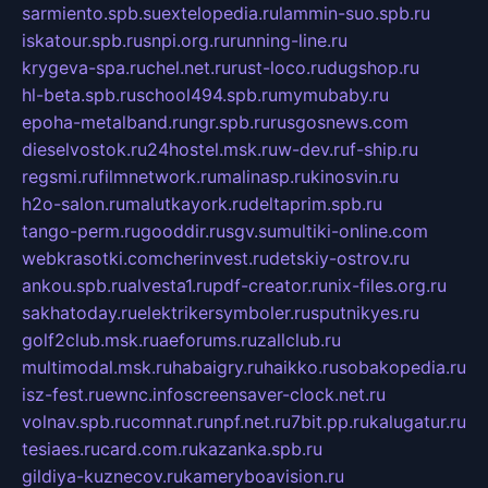
sarmiento.spb.su
extelopedia.ru
lammin-suo.spb.ru
iskatour.spb.ru
snpi.org.ru
running-line.ru
krygeva-spa.ru
chel.net.ru
rust-loco.ru
dugshop.ru
hl-beta.spb.ru
school494.spb.ru
mymubaby.ru
epoha-metalband.ru
ngr.spb.ru
rusgosnews.com
dieselvostok.ru
24hostel.msk.ru
w-dev.ru
f-ship.ru
regsmi.ru
filmnetwork.ru
malinasp.ru
kinosvin.ru
h2o-salon.ru
malutkayork.ru
deltaprim.spb.ru
tango-perm.ru
gooddir.ru
sgv.su
multiki-online.com
webkrasotki.com
cherinvest.ru
detskiy-ostrov.ru
ankou.spb.ru
alvesta1.ru
pdf-creator.ru
nix-files.org.ru
sakhatoday.ru
elektrikersymboler.ru
sputnikyes.ru
golf2club.msk.ru
aeforums.ru
zallclub.ru
multimodal.msk.ru
habaigry.ru
haikko.ru
sobakopedia.ru
isz-fest.ru
ewnc.info
screensaver-clock.net.ru
volnav.spb.ru
comnat.ru
npf.net.ru
7bit.pp.ru
kalugatur.ru
tesiaes.ru
card.com.ru
kazanka.spb.ru
gildiya-kuznecov.ru
kameryboavision.ru