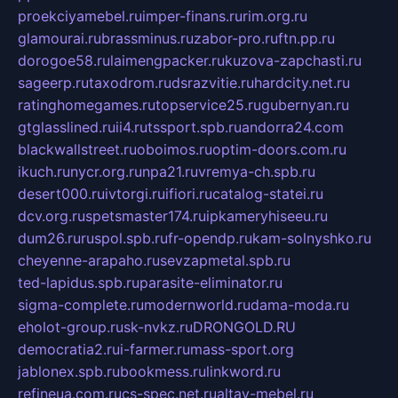
proekciyamebel.ru
imper-finans.ru
rim.org.ru
glamourai.ru
brassminus.ru
zabor-pro.ru
ftn.pp.ru
dorogoe58.ru
laimengpacker.ru
kuzova-zapchasti.ru
sageerp.ru
taxodrom.ru
dsrazvitie.ru
hardcity.net.ru
ratinghomegames.ru
topservice25.ru
gubernyan.ru
gtglasslined.ru
ii4.ru
tssport.spb.ru
andorra24.com
blackwallstreet.ru
oboimos.ru
optim-doors.com.ru
ikuch.ru
nycr.org.ru
npa21.ru
vremya-ch.spb.ru
desert000.ru
ivtorgi.ru
ifiori.ru
catalog-statei.ru
dcv.org.ru
spetsmaster174.ru
ipkameryhiseeu.ru
dum26.ru
ruspol.spb.ru
fr-opendp.ru
kam-solnyshko.ru
cheyenne-arapaho.ru
sevzapmetal.spb.ru
ted-lapidus.spb.ru
parasite-eliminator.ru
sigma-complete.ru
modernworld.ru
dama-moda.ru
eholot-group.ru
sk-nvkz.ru
DRONGOLD.RU
democratia2.ru
i-farmer.ru
mass-sport.org
jablonex.spb.ru
bookmess.ru
linkword.ru
refineua.com.ru
cs-spec.net.ru
altay-mebel.ru