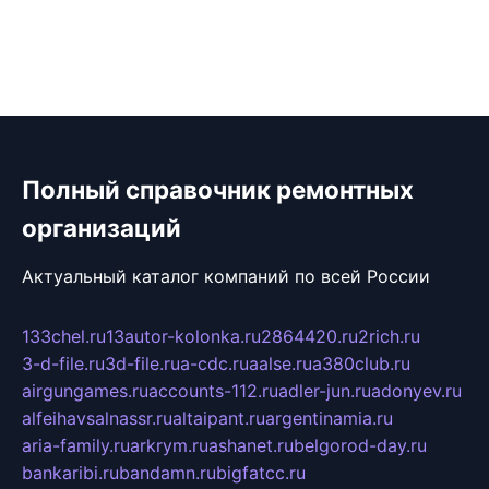
Полный справочник ремонтных
организаций
Актуальный каталог компаний по всей России
133chel.ru
13autor-kolonka.ru
2864420.ru
2rich.ru
3-d-file.ru
3d-file.ru
a-cdc.ru
aalse.ru
a380club.ru
airgungames.ru
accounts-112.ru
adler-jun.ru
adonyev.ru
alfeihavsalnassr.ru
altaipant.ru
argentinamia.ru
aria-family.ru
arkrym.ru
ashanet.ru
belgorod-day.ru
bankaribi.ru
bandamn.ru
bigfatcc.ru