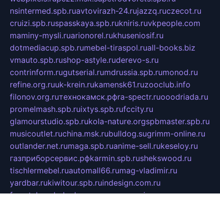
nsintermed.spb.ru
avtovirazh-24.ru
jazzq.ru
czecot.ru
cruizi.spb.ru
spasskaya.spb.ru
kniris.ru
vkpeople.com
maminy-mysli.ru
arionorel.ru
khuseniosif.ru
dotmediacup.spb.ru
mebel-tiraspol.ru
all-books.biz
vmauto.spb.ru
shop-astyle.ru
derevo-s.ru
contrinform.ru
gutserial.ru
mdrussia.spb.ru
monod.ru
refine.org.ru
uk-krein.ru
kamensk61.ru
zooclub.info
filonov.org.ru
технокамск.рф
ra-spectr.ru
ooodriada.ru
promelmash.spb.ru
ixtys.spb.ru
fccity.ru
glamourstudio.spb.ru
kola-nature.org
spbmaster.spb.ru
musicoutlet.ru
china.msk.ru
bulldog.su
grimm-online.ru
outlander.net.ru
maga.spb.ru
anime-sell.ru
keseloy.ru
газприборсервис.рф
karmin.spb.ru
shekswood.ru
tischlermebel.ru
automall66.ru
mag-vladimir.ru
yardbar.ru
kiwitour.spb.ru
indesign.com.ru
freestylemebel.ru
bany-samara.ru
rsei.ru
naidisvoyput.ru
mgsn-invest.ru
ipkamerasannce.ru
alicante-house.ru
ibelka74.ru
cozyhouse.info