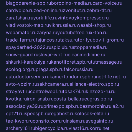
blagodarenie-spb.ru
borodino-media.ru
card-voice.ru
cardvoice.ru
zed-online.ru
zvonitut.ru
zebra-tlt.ru
zarafshan.ru
york-life.ru
vintovoykompressor.ru
vladivostok-map.ru
vlknrussia.ru
wasabi-shop.ru
webamator.ru
zaryna.ru
youtubefree.ru
x-ton.ru
trade-farm.ru
tajuncos.ru
taksu.ru
tor-lyubov-i-grom.ru
spayderhed-2022.ru
splclub.ru
stoppamedia.ru
snow-guard.ru
slovar-ivrit.ru
cleanmedicine.ru
shkurki-karakulya.ru
kanotiforet.spb.ru
tutmassage.ru
ecolog.org.ru
praga.spb.ru
falcorussia.ru
autodoctorservis.ru
kamertondom.spb.ru
net-life.net.ru
avto-vozim.ru
sakhcamera.ru
alliance-electro.spb.ru
stroyavt.ru
controlweb1.ru
tdsak74.ru
kinzozo-ru.ru
kvotka.ru
iron-snab.ru
costa-bella.ru
eugrus.pp.ru
associaciya39.ru
primexpo.spb.ru
bezmorchin.ru
ia2.ru
cpt21.ru
ispecspb.ru
regahost.ru
kolosok-elita.ru
tae-kwon.ru
consrio.com.ru
insiam.ru
avegainfo.ru
archery161.ru
bigencyclica.ru
vlast16.ru
korru.net