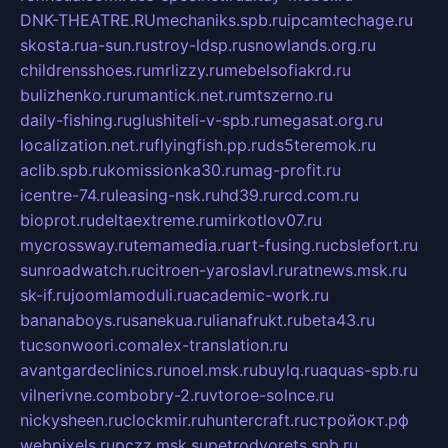
DNK-THEATRE.RU
mechaniks.spb.ru
ipcamtechage.ru
skosta.ru
a-sun.ru
stroy-ldsp.ru
snowlands.org.ru
childrensshoes.ru
mrlizzy.ru
mebelsofiakrd.ru
bulizhenko.ru
rumantick.net.ru
mtszerno.ru
daily-fishing.ru
glushiteli-v-spb.ru
megasat.org.ru
localization.net.ru
flyingfish.pp.ru
ds5teremok.ru
aclib.spb.ru
komissionka30.ru
mag-profit.ru
icentre-74.ru
leasing-nsk.ru
hd39.ru
rcd.com.ru
bioprot.ru
deltaextreme.ru
mirkotlov07.ru
mycrossway.ru
temamedia.ru
art-fusing.ru
cbslefort.ru
sunroadwatch.ru
citroen-yaroslavl.ru
ratnews.msk.ru
sk-if.ru
joomlamoduli.ru
academic-work.ru
bananaboys.ru
sanekua.ru
lianafrukt.ru
beta43.ru
tucsonwoori.com
alex-translation.ru
avantgardeclinics.ru
noel.msk.ru
buylq.ru
aquas-spb.ru
vilnerivne.com
bobry-2.ru
vtoroe-solnce.ru
nickysheen.ru
clockmir.ru
huntercraft.ru
стройокт.рф
webpixels.ru
pczz.msk.su
petrodvorets.spb.ru