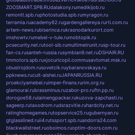
ZOOSMART.SPB.RU
dalakony.ru
medikijob.ru
remontt.spb.ru
photostudia.spb.ru
myragon.ru
terramia.ru
academy62.ru
gardengallereya.ru
rti.com.ru
artem-news.ru
biserinca.ru
krasnodarkurort.com
imshowtv.ru
mebel-v-tule.ru
mobtopik.ru
pcsecurity.net.ru
tool-sib.ru
multimetrunit.ru
sp-tour.ru
fan-cs.ru
santeh-russia.ru
symbian9.net.ru
DSHAIR.RU
tmmotors.spb.ru
xjocuricopii.com
musavtomat.msk.ru
obustrojdom.ru
sovetcik.ru
ybaranovskaya.ru
ppknews.ru
cult-alshei.ru
JAPANRUSSIA.RU
proekciyamebel.ru
imper-finans.ru
rim.org.ru
glamourai.ru
brassminus.ru
zabor-pro.ru
ftn.pp.ru
dorogoe58.ru
laimengpacker.ru
kuzova-zapchasti.ru
sageerp.ru
taxodrom.ru
dsrazvitie.ru
hardcity.net.ru
ratinghomegames.ru
topservice25.ru
gubernyan.ru
gtglasslined.ru
ii4.ru
tssport.spb.ru
andorra24.com
blackwallstreet.ru
oboimos.ru
optim-doors.com.ru