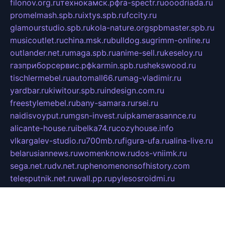
filonov.org.ru
технокамск.рф
ra-spectr.ru
ooodriada.ru
promelmash.spb.ru
ixtys.spb.ru
fccity.ru
glamourstudio.spb.ru
kola-nature.org
spbmaster.spb.ru
musicoutlet.ru
china.msk.ru
bulldog.su
grimm-online.ru
outlander.net.ru
maga.spb.ru
anime-sell.ru
keseloy.ru
газприборсервис.рф
karmin.spb.ru
shekswood.ru
tischlermebel.ru
automall66.ru
mag-vladimir.ru
yardbar.ru
kiwitour.spb.ru
indesign.com.ru
freestylemebel.ru
bany-samara.ru
rsei.ru
naidisvoyput.ru
mgsn-invest.ru
ipkamerasannce.ru
alicante-house.ru
ibelka74.ru
cozyhouse.info
vlkargalev-studio.ru
700mb.ru
figura-ufa.ru
alina-live.ru
belarusiannews.ru
womenknow.ru
dos-vniimk.ru
sega.net.ru
dv.net.ru
phenomenonsofhistory.com
telesputnik.net.ru
wall.pp.ru
pylesosroidmi.ru
gtc-clan.ru
cligs.ru
bibikazap.ru
popova.org.ru
netwhistler.spb.ru
bellvil.ru
bonzon.ru
iss-vladik.ru
defiparis.net.ru
las-gryzas.ru
amku.ru