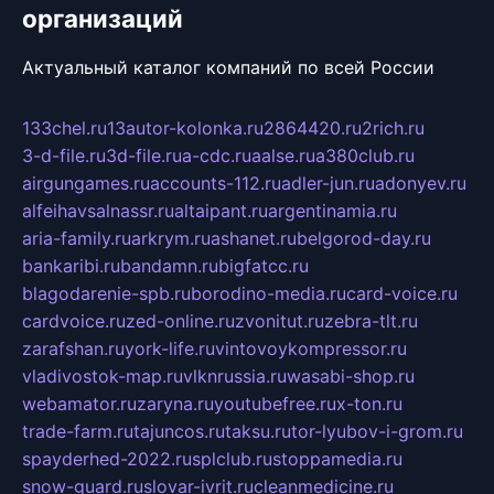
организаций
Актуальный каталог компаний по всей России
133chel.ru
13autor-kolonka.ru
2864420.ru
2rich.ru
3-d-file.ru
3d-file.ru
a-cdc.ru
aalse.ru
a380club.ru
airgungames.ru
accounts-112.ru
adler-jun.ru
adonyev.ru
alfeihavsalnassr.ru
altaipant.ru
argentinamia.ru
aria-family.ru
arkrym.ru
ashanet.ru
belgorod-day.ru
bankaribi.ru
bandamn.ru
bigfatcc.ru
blagodarenie-spb.ru
borodino-media.ru
card-voice.ru
cardvoice.ru
zed-online.ru
zvonitut.ru
zebra-tlt.ru
zarafshan.ru
york-life.ru
vintovoykompressor.ru
vladivostok-map.ru
vlknrussia.ru
wasabi-shop.ru
webamator.ru
zaryna.ru
youtubefree.ru
x-ton.ru
trade-farm.ru
tajuncos.ru
taksu.ru
tor-lyubov-i-grom.ru
spayderhed-2022.ru
splclub.ru
stoppamedia.ru
snow-guard.ru
slovar-ivrit.ru
cleanmedicine.ru