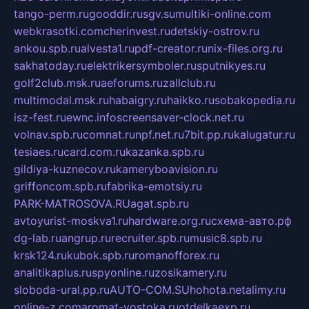
tango-perm.ru
gooddir.ru
sgv.su
multiki-online.com
webkrasotki.com
cherinvest.ru
detskiy-ostrov.ru
ankou.spb.ru
alvesta1.ru
pdf-creator.ru
nix-files.org.ru
sakhatoday.ru
elektrikersymboler.ru
sputnikyes.ru
golf2club.msk.ru
aeforums.ru
zallclub.ru
multimodal.msk.ru
habaigry.ru
haikko.ru
sobakopedia.ru
isz-fest.ru
ewnc.info
screensaver-clock.net.ru
volnav.spb.ru
comnat.ru
npf.net.ru
7bit.pp.ru
kalugatur.ru
tesiaes.ru
card.com.ru
kazanka.spb.ru
gildiya-kuznecov.ru
kameryboavision.ru
griffoncom.spb.ru
fabrika-emotsiy.ru
PARK-MATROSOVA.RU
agat.spb.ru
avtoyurist-moskva1.ru
hardware.org.ru
схема-авто.рф
dg-lab.ru
angrup.ru
recruiter.spb.ru
music8.spb.ru
krsk124.ru
kubok.spb.ru
romanofforex.ru
analitikaplus.ru
spyonline.ru
zosikamery.ru
sloboda-ural.pp.ru
AUTO-COM.SU
hohota.net
alimy.ru
online-z.com
aromat-vostoka.ru
otdelkaexp.ru