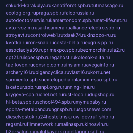
shkurki-karakulya.ru
kanotiforet.spb.ru
tutmassage.ru
ecolog.org.ru
praga.spb.ru
falcorussia.ru
autodoctorservis.ru
kamertondom.spb.ru
net-life.net.ru
avto-vozim.ru
sakhcamera.ru
alliance-electro.spb.ru
stroyavt.ru
controlweb1.ru
tdsak74.ru
kinzozo-ru.ru
kvotka.ru
iron-snab.ru
costa-bella.ru
eugrus.pp.ru
associaciya39.ru
primexpo.spb.ru
bezmorchin.ru
ia2.ru
cpt21.ru
ispecspb.ru
regahost.ru
kolosok-elita.ru
tae-kwon.ru
consrio.com.ru
insiam.ru
avegainfo.ru
archery161.ru
bigencyclica.ru
vlast16.ru
korru.net
sarmiento.spb.su
extelopedia.ru
lammin-suo.spb.ru
iskatour.spb.ru
snpi.org.ru
running-line.ru
krygeva-spa.ru
chel.net.ru
rust-loco.ru
dugshop.ru
hl-beta.spb.ru
school494.spb.ru
mymubaby.ru
epoha-metalband.ru
ngr.spb.ru
rusgosnews.com
dieselvostok.ru
24hostel.msk.ru
w-dev.ru
f-ship.ru
regsmi.ru
filmnetwork.ru
malinasp.ru
kinosvin.ru
h2o-salon.ru
malutkayork.ru
deltaprim.spb.ru