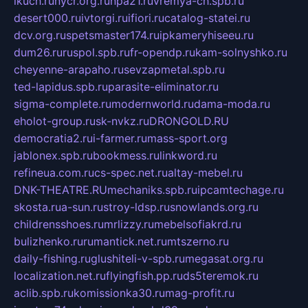
ikuch.ru
nycr.org.ru
npa21.ru
vremya-ch.spb.ru
desert000.ru
ivtorgi.ru
ifiori.ru
catalog-statei.ru
dcv.org.ru
spetsmaster174.ru
ipkameryhiseeu.ru
dum26.ru
ruspol.spb.ru
fr-opendp.ru
kam-solnyshko.ru
cheyenne-arapaho.ru
sevzapmetal.spb.ru
ted-lapidus.spb.ru
parasite-eliminator.ru
sigma-complete.ru
modernworld.ru
dama-moda.ru
eholot-group.ru
sk-nvkz.ru
DRONGOLD.RU
democratia2.ru
i-farmer.ru
mass-sport.org
jablonex.spb.ru
bookmess.ru
linkword.ru
refineua.com.ru
cs-spec.net.ru
altay-mebel.ru
DNK-THEATRE.RU
mechaniks.spb.ru
ipcamtechage.ru
skosta.ru
a-sun.ru
stroy-ldsp.ru
snowlands.org.ru
childrensshoes.ru
mrlizzy.ru
mebelsofiakrd.ru
bulizhenko.ru
rumantick.net.ru
mtszerno.ru
daily-fishing.ru
glushiteli-v-spb.ru
megasat.org.ru
localization.net.ru
flyingfish.pp.ru
ds5teremok.ru
aclib.spb.ru
komissionka30.ru
mag-profit.ru