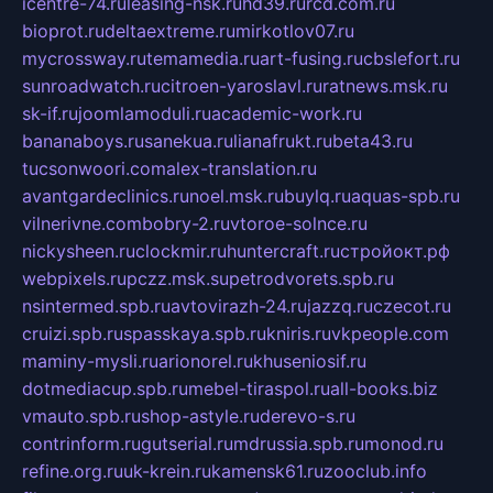
icentre-74.ru
leasing-nsk.ru
hd39.ru
rcd.com.ru
bioprot.ru
deltaextreme.ru
mirkotlov07.ru
mycrossway.ru
temamedia.ru
art-fusing.ru
cbslefort.ru
sunroadwatch.ru
citroen-yaroslavl.ru
ratnews.msk.ru
sk-if.ru
joomlamoduli.ru
academic-work.ru
bananaboys.ru
sanekua.ru
lianafrukt.ru
beta43.ru
tucsonwoori.com
alex-translation.ru
avantgardeclinics.ru
noel.msk.ru
buylq.ru
aquas-spb.ru
vilnerivne.com
bobry-2.ru
vtoroe-solnce.ru
nickysheen.ru
clockmir.ru
huntercraft.ru
стройокт.рф
webpixels.ru
pczz.msk.su
petrodvorets.spb.ru
nsintermed.spb.ru
avtovirazh-24.ru
jazzq.ru
czecot.ru
cruizi.spb.ru
spasskaya.spb.ru
kniris.ru
vkpeople.com
maminy-mysli.ru
arionorel.ru
khuseniosif.ru
dotmediacup.spb.ru
mebel-tiraspol.ru
all-books.biz
vmauto.spb.ru
shop-astyle.ru
derevo-s.ru
contrinform.ru
gutserial.ru
mdrussia.spb.ru
monod.ru
refine.org.ru
uk-krein.ru
kamensk61.ru
zooclub.info