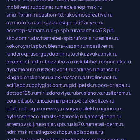
mobilvest.ru
bbd.net.ru
mebelshop.msk.ru
smp-forum.ru
bastion-td.ru
kosmoscreative.ru
avrmotors.ru
art-galadesign.ru
tiffany-c.ru
ecostep-samara.ru
d-p.spb.ru
галактика73.рф
sko.com.ru
davitamebel-spb.ru
fotsis.ru
tesiaes.ru
kokoroyari.spb.ru
blesna-kazan.ru
mossilver.ru
lenderoq.ru
sergeydobrin.ru
tochkazvuka.msk.ru
people-of-art.ru
bezzubova.ru
clubtibet.ru
orior-aks.ru
dynamoauto.ru
szk-favorit.ru
carlines.ru
flatnsk.ru
kingbolenskaner.ru
alex-motor.ru
astroline.net.ru
act1.spb.ru
polyglot.com.ru
gidlipetsk.ru
ooo-driada.ru
detsad125.ru
mir-zdoroviya.ru
bruslanovo.ru
siterem.ru
council.spb.ru
лодкипатриот.рф
kafekolizey.ru
iclub.net.ru
gazon-easy.ru
sugarepilekb.ru
grinox.ru
pylesostineco.ru
msts-ozarenie.ru
kameryjooan.ru
artemovskij.ru
dopler.spb.ru
aid70.ru
metall-perm.ru
ndm.msk.ru
ratingzooshop.ru
apiaccess.ru
globalautotrade.info
bezverhovskoe.ru
drsschool.ru