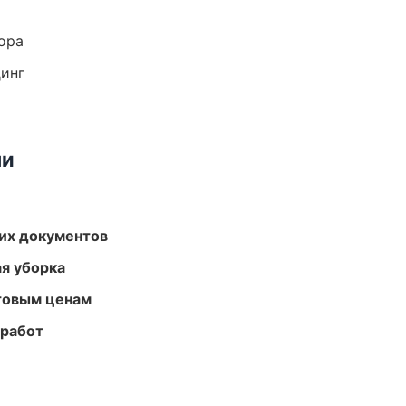
ора
динг
ми
их документов
ая уборка
птовым ценам
 работ