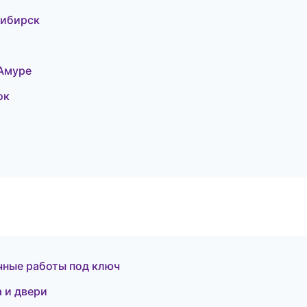
сибирск
Амуре
ок
чные работы под ключ
 и двери