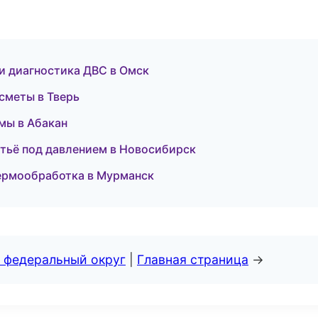
т и диагностика ДВС в Омск
сметы в Тверь
мы в Абакан
итьё под давлением в Новосибирск
термообработка в Мурманск
 федеральный округ
|
Главная страница
→