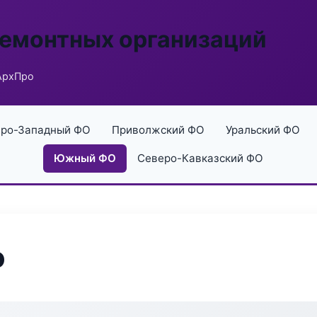
ремонтных организаций
 АрхПро
ро-Западный ФО
Приволжский ФО
Уральский ФО
Южный ФО
Северо-Кавказский ФО
о