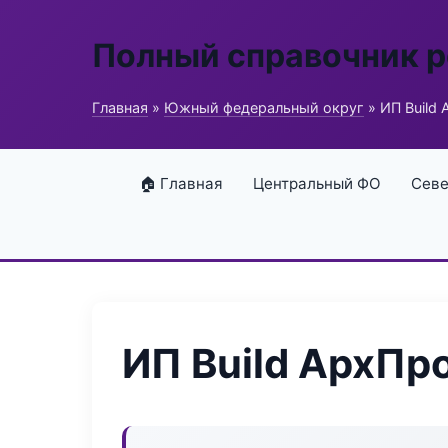
Полный справочник 
Главная
»
Южный федеральный округ
» ИП Build
🏠 Главная
Центральный ФО
Севе
ИП Build АрхПр