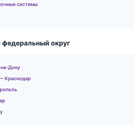
лочные системы
 федеральный округ
-на-Дону
— Краснодар
ерополь
ар
у