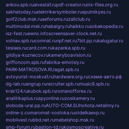
ankou.spb.ru
alvesta1.ru
pdf-creator.ru
nix-files.org.ru
sakhatoday.ru
elektrikersymboler.ru
sputnikyes.ru
golf2club.msk.ru
aeforums.ru
zallclub.ru
multimodal.msk.ru
habaigry.ru
haikko.ru
sobakopedia.ru
isz-fest.ru
ewnc.info
screensaver-clock.net.ru
volnav.spb.ru
comnat.ru
npf.net.ru
7bit.pp.ru
kalugatur.ru
tesiaes.ru
card.com.ru
kazanka.spb.ru
gildiya-kuznecov.ru
kameryboavision.ru
griffoncom.spb.ru
fabrika-emotsiy.ru
PARK-MATROSOVA.RU
agat.spb.ru
avtoyurist-moskva1.ru
hardware.org.ru
схема-авто.рф
dg-lab.ru
angrup.ru
recruiter.spb.ru
music8.spb.ru
krsk124.ru
kubok.spb.ru
romanofforex.ru
analitikaplus.ru
spyonline.ru
zosikamery.ru
sloboda-ural.pp.ru
AUTO-COM.SU
hohota.net
alimy.ru
online-z.com
aromat-vostoka.ru
otdelkaexp.ru
mobilvest.ru
bbd.net.ru
mebelshop.msk.ru
smp-forum.ru
bastion-td.ru
kosmoscreative.ru