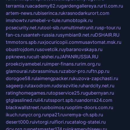
terramia.ru
academy62.ru
gardengallereya.ru
rti.com.ru
artem-news.ru
biserinca.ru
krasnodarkurort.com
imshowtv.ru
mebel-v-tule.ru
mobtopik.ru
pcsecurity.net.ru
tool-sib.ru
multimetrunit.ru
sp-tour.ru
fan-cs.ru
santeh-russia.ru
symbian9.net.ru
DSHAIR.RU
tmmotors.spb.ru
xjocuricopii.com
musavtomat.msk.ru
obustrojdom.ru
sovetcik.ru
ybaranovskaya.ru
ppknews.ru
cult-alshei.ru
JAPANRUSSIA.RU
proekciyamebel.ru
imper-finans.ru
rim.org.ru
glamourai.ru
brassminus.ru
zabor-pro.ru
ftn.pp.ru
dorogoe58.ru
laimengpacker.ru
kuzova-zapchasti.ru
sageerp.ru
taxodrom.ru
dsrazvitie.ru
hardcity.net.ru
ratinghomegames.ru
topservice25.ru
gubernyan.ru
gtglasslined.ru
ii4.ru
tssport.spb.ru
andorra24.com
blackwallstreet.ru
oboimos.ru
optim-doors.com.ru
ikuch.ru
nycr.org.ru
npa21.ru
vremya-ch.spb.ru
desert000.ru
ivtorgi.ru
ifiori.ru
catalog-statei.ru
dcv.org.ru
spetsmaster174.ru
ipkameryhiseeu.ru