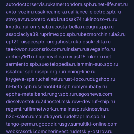
autodoctorservis.ru
kamertondom.spb.ru
net-life.net.ru
avto-vozim.ru
sakhcamera.ru
alliance-electro.spb.ru
stroyavt.ru
controlweb1.ru
tdsak74.ru
kinzozo-ru.ru
kvotka.ru
iron-snab.ru
costa-bella.ru
eugrus.pp.ru
associaciya39.ru
primexpo.spb.ru
bezmorchin.ru
ia2.ru
cpt21.ru
ispecspb.ru
regahost.ru
kolosok-elita.ru
tae-kwon.ru
consrio.com.ru
insiam.ru
avegainfo.ru
archery161.ru
bigencyclica.ru
vlast16.ru
korru.net
sarmiento.spb.su
extelopedia.ru
lammin-suo.spb.ru
iskatour.spb.ru
snpi.org.ru
running-line.ru
krygeva-spa.ru
chel.net.ru
rust-loco.ru
dugshop.ru
hl-beta.spb.ru
school494.spb.ru
mymubaby.ru
epoha-metalband.ru
ngr.spb.ru
rusgosnews.com
dieselvostok.ru
24hostel.msk.ru
w-dev.ru
f-ship.ru
regsmi.ru
filmnetwork.ru
malinasp.ru
kinosvin.ru
h2o-salon.ru
malutkayork.ru
deltaprim.spb.ru
tango-perm.ru
gooddir.ru
sgv.su
multiki-online.com
webkrasotki.com
cherinvest.ru
detskiy-ostrov.ru