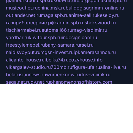
glamourstudio.spb.ru
kola-nature.org
spbmaster.spb.ru
musicoutlet.ru
china.msk.ru
bulldog.su
grimm-online.ru
outlander.net.ru
maga.spb.ru
anime-sell.ru
keseloy.ru
газприборсервис.рф
karmin.spb.ru
shekswood.ru
tischlermebel.ru
automall66.ru
mag-vladimir.ru
yardbar.ru
kiwitour.spb.ru
indesign.com.ru
freestylemebel.ru
bany-samara.ru
rsei.ru
naidisvoyput.ru
mgsn-invest.ru
ipkamerasannce.ru
alicante-house.ru
ibelka74.ru
cozyhouse.info
vlkargalev-studio.ru
700mb.ru
figura-ufa.ru
alina-live.ru
belarusiannews.ru
womenknow.ru
dos-vniimk.ru
sega.net.ru
dv.net.ru
phenomenonsofhistory.com
telesputnik.net.ru
wall.pp.ru
pylesosroidmi.ru
gtc-clan.ru
cligs.ru
bibikazap.ru
popova.org.ru
netwhistler.spb.ru
bellvil.ru
bonzon.ru
iss-vladik.ru
defiparis.net.ru
las-gryzas.ru
amku.ru
electednews.spb.ru
feather.org.ru
spar72.ru
tankiigri.ru
dominus.com.ru
ibtree.ru
sanykool.pp.ru
unixlib.org.ru