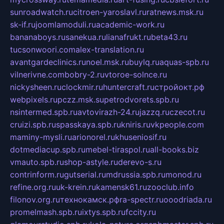
sunroadwatch.ru
citroen-yaroslavl.ru
ratnews.msk.ru
sk-if.ru
joomlamoduli.ru
academic-work.ru
bananaboys.ru
sanekua.ru
lianafrukt.ru
beta43.ru
tucsonwoori.com
alex-translation.ru
avantgardeclinics.ru
noel.msk.ru
buylq.ru
aquas-spb.ru
vilnerivne.com
bobry-2.ru
vtoroe-solnce.ru
nickysheen.ru
clockmir.ru
huntercraft.ru
стройокт.рф
webpixels.ru
pczz.msk.su
petrodvorets.spb.ru
nsintermed.spb.ru
avtovirazh-24.ru
jazzq.ru
czecot.ru
cruizi.spb.ru
spasskaya.spb.ru
kniris.ru
vkpeople.com
maminy-mysli.ru
arionorel.ru
khuseniosif.ru
dotmediacup.spb.ru
mebel-tiraspol.ru
all-books.biz
vmauto.spb.ru
shop-astyle.ru
derevo-s.ru
contrinform.ru
gutserial.ru
mdrussia.spb.ru
monod.ru
refine.org.ru
uk-krein.ru
kamensk61.ru
zooclub.info
filonov.org.ru
технокамск.рф
ra-spectr.ru
ooodriada.ru
promelmash.spb.ru
ixtys.spb.ru
fccity.ru