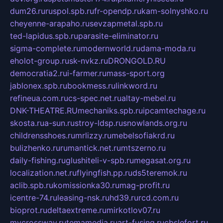
dum26.ru
ruspol.spb.ru
fr-opendp.ru
kam-solnyshko.ru
cheyenne-arapaho.ru
sevzapmetal.spb.ru
ted-lapidus.spb.ru
parasite-eliminator.ru
sigma-complete.ru
modernworld.ru
dama-moda.ru
eholot-group.ru
sk-nvkz.ru
DRONGOLD.RU
democratia2.ru
i-farmer.ru
mass-sport.org
jablonex.spb.ru
bookmess.ru
linkword.ru
refineua.com.ru
cs-spec.net.ru
altay-mebel.ru
DNK-THEATRE.RU
mechaniks.spb.ru
ipcamtechage.ru
skosta.ru
a-sun.ru
stroy-ldsp.ru
snowlands.org.ru
childrensshoes.ru
mrlizzy.ru
mebelsofiakrd.ru
bulizhenko.ru
rumantick.net.ru
mtszerno.ru
daily-fishing.ru
glushiteli-v-spb.ru
megasat.org.ru
localization.net.ru
flyingfish.pp.ru
ds5teremok.ru
aclib.spb.ru
komissionka30.ru
mag-profit.ru
icentre-74.ru
leasing-nsk.ru
hd39.ru
rcd.com.ru
bioprot.ru
deltaextreme.ru
mirkotlov07.ru
mycrossway.ru
temamedia.ru
art-fusing.ru
cbslefort.ru