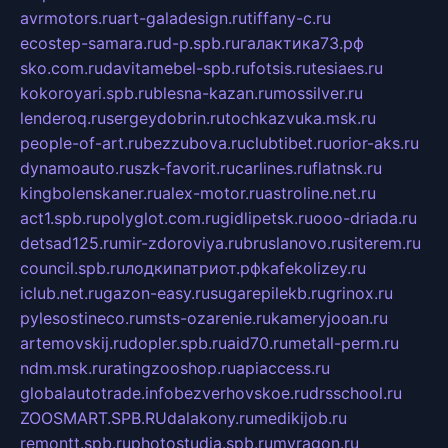
avrmotors.ru
art-galadesign.ru
tiffany-c.ru
ecostep-samara.ru
d-p.spb.ru
галактика73.рф
sko.com.ru
davitamebel-spb.ru
fotsis.ru
tesiaes.ru
kokoroyari.spb.ru
blesna-kazan.ru
mossilver.ru
lenderoq.ru
sergeydobrin.ru
tochkazvuka.msk.ru
people-of-art.ru
bezzubova.ru
clubtibet.ru
orior-aks.ru
dynamoauto.ru
szk-favorit.ru
carlines.ru
flatnsk.ru
kingbolenskaner.ru
alex-motor.ru
astroline.net.ru
act1.spb.ru
polyglot.com.ru
gidlipetsk.ru
ooo-driada.ru
detsad125.ru
mir-zdoroviya.ru
bruslanovo.ru
siterem.ru
council.spb.ru
лодкипатриот.рф
kafekolizey.ru
iclub.net.ru
gazon-easy.ru
sugarepilekb.ru
grinox.ru
pylesostineco.ru
msts-ozarenie.ru
kameryjooan.ru
artemovskij.ru
dopler.spb.ru
aid70.ru
metall-perm.ru
ndm.msk.ru
ratingzooshop.ru
apiaccess.ru
globalautotrade.info
bezverhovskoe.ru
drsschool.ru
ZOOSMART.SPB.RU
dalakony.ru
medikijob.ru
remontt.spb.ru
photostudia.spb.ru
myragon.ru