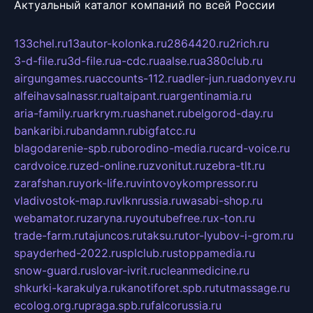
Актуальный каталог компаний по всей России
133chel.ru
13autor-kolonka.ru
2864420.ru
2rich.ru
3-d-file.ru
3d-file.ru
a-cdc.ru
aalse.ru
a380club.ru
airgungames.ru
accounts-112.ru
adler-jun.ru
adonyev.ru
alfeihavsalnassr.ru
altaipant.ru
argentinamia.ru
aria-family.ru
arkrym.ru
ashanet.ru
belgorod-day.ru
bankaribi.ru
bandamn.ru
bigfatcc.ru
blagodarenie-spb.ru
borodino-media.ru
card-voice.ru
cardvoice.ru
zed-online.ru
zvonitut.ru
zebra-tlt.ru
zarafshan.ru
york-life.ru
vintovoykompressor.ru
vladivostok-map.ru
vlknrussia.ru
wasabi-shop.ru
webamator.ru
zaryna.ru
youtubefree.ru
x-ton.ru
trade-farm.ru
tajuncos.ru
taksu.ru
tor-lyubov-i-grom.ru
spayderhed-2022.ru
splclub.ru
stoppamedia.ru
snow-guard.ru
slovar-ivrit.ru
cleanmedicine.ru
shkurki-karakulya.ru
kanotiforet.spb.ru
tutmassage.ru
ecolog.org.ru
praga.spb.ru
falcorussia.ru