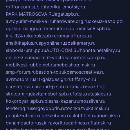
griffoncom.spb.ru
fabrika-emotsiy.ru
PARK-MATROSOVA.RU
agat.spb.ru
avtoyurist-moskva1.ru
hardware.org.ru
схема-авто.рф
dg-lab.ru
angrup.ru
recruiter.spb.ru
music8.spb.ru
krsk124.ru
kubok.spb.ru
romanofforex.ru
analitikaplus.ru
spyonline.ru
zosikamery.ru
sloboda-ural.pp.ru
AUTO-COM.SU
hohota.net
alimy.ru
online-z.com
aromat-vostoka.ru
otdelkaexp.ru
mobilvest.ru
bbd.net.ru
mebelshop.msk.ru
smp-forum.ru
bastion-td.ru
kosmoscreative.ru
avrmotors.ru
art-galadesign.ru
tiffany-c.ru
ecostep-samara.ru
d-p.spb.ru
галактика73.рф
sko.com.ru
davitamebel-spb.ru
fotsis.ru
tesiaes.ru
kokoroyari.spb.ru
blesna-kazan.ru
mossilver.ru
lenderoq.ru
sergeydobrin.ru
tochkazvuka.msk.ru
people-of-art.ru
bezzubova.ru
clubtibet.ru
orior-aks.ru
dynamoauto.ru
szk-favorit.ru
carlines.ru
flatnsk.ru