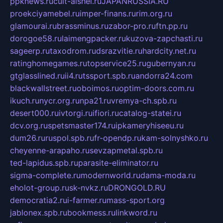
ppknews.ru
cult-alshei.ru
JAPANRUSSIA.RU
proekciyamebel.ru
imper-finans.ru
rim.org.ru
glamourai.ru
brassminus.ru
zabor-pro.ru
ftn.pp.ru
dorogoe58.ru
laimengpacker.ru
kuzova-zapchasti.ru
sageerp.ru
taxodrom.ru
dsrazvitie.ru
hardcity.net.ru
ratinghomegames.ru
topservice25.ru
gubernyan.ru
gtglasslined.ru
ii4.ru
tssport.spb.ru
andorra24.com
blackwallstreet.ru
oboimos.ru
optim-doors.com.ru
ikuch.ru
nycr.org.ru
npa21.ru
vremya-ch.spb.ru
desert000.ru
ivtorgi.ru
ifiori.ru
catalog-statei.ru
dcv.org.ru
spetsmaster174.ru
ipkameryhiseeu.ru
dum26.ru
ruspol.spb.ru
fr-opendp.ru
kam-solnyshko.ru
cheyenne-arapaho.ru
sevzapmetal.spb.ru
ted-lapidus.spb.ru
parasite-eliminator.ru
sigma-complete.ru
modernworld.ru
dama-moda.ru
eholot-group.ru
sk-nvkz.ru
DRONGOLD.RU
democratia2.ru
i-farmer.ru
mass-sport.org
jablonex.spb.ru
bookmess.ru
linkword.ru