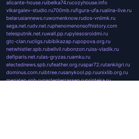
alicante-house.ru
ibelka74.ru
cozyhouse.info
vlkargalev-studio.ru
700mb.ru
figura-ufa.ru
alina-live.ru
belarusiannews.ru
womenknow.ru
dos-vniimk.ru
sega.net.ru
dv.net.ru
phenomenonsofhistory.com
telesputnik.net.ru
wall.pp.ru
pylesosroidmi.ru
gtc-clan.ru
cligs.ru
bibikazap.ru
popova.org.ru
netwhistler.spb.ru
bellvil.ru
bonzon.ru
iss-vladik.ru
defiparis.net.ru
las-gryzas.ru
amku.ru
electednews.spb.ru
feather.org.ru
spar72.ru
tankiigri.ru
dominus.com.ru
ibtree.ru
sanykool.pp.ru
unixlib.org.ru
menatep.spb.ru
gartenterrassen.ru
printeka.ru
skvozilka.com.ru
parkovka-pub.ru
lovemobi.ru
art-ru.ru
emulatorz.com.ru
alucomp.com.ru
tatforum.com.ru
alternativa-profi.ru
dermakler.ru
artsurvey.ru
aredir.ru
khimspas.ru
centr-maxi.ru
2018r.ru
bort-stomer-defort.ru
professional2.ru
gibsons.ru
artselena.ru
art-pilot.ru
ingredient.spb.ru
npfpolimer.spb.ru
argentum.spb.ru
hom-edu.ru