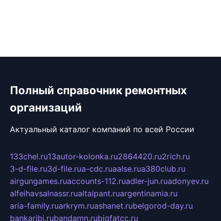
Полный справочник ремонтных
организаций
Актуальный каталог компаний по всей России
133chel.ru
13autor-kolonka.ru
2864420.ru
2rich.ru
3-d-file.ru
3d-file.ru
a-cdc.ru
aalse.ru
a380club.ru
airgungames.ru
accounts-112.ru
adler-jun.ru
adonyev.ru
alfeihavsalnassr.ru
altaipant.ru
argentinamia.ru
aria-family.ru
arkrym.ru
ashanet.ru
belgorod-day.ru
bankaribi.ru
bandamn.ru
bigfatcc.ru