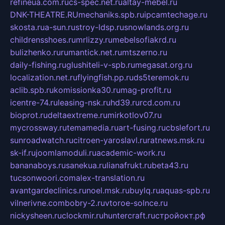
refineua.com.ru
cs-spec.net.ru
altay-mebel.ru
DNK-THEATRE.RU
mechaniks.spb.ru
ipcamtechage.ru
skosta.ru
a-sun.ru
stroy-ldsp.ru
snowlands.org.ru
childrensshoes.ru
mrlizzy.ru
mebelsofiakrd.ru
bulizhenko.ru
rumantick.net.ru
mtszerno.ru
daily-fishing.ru
glushiteli-v-spb.ru
megasat.org.ru
localization.net.ru
flyingfish.pp.ru
ds5teremok.ru
aclib.spb.ru
komissionka30.ru
mag-profit.ru
icentre-74.ru
leasing-nsk.ru
hd39.ru
rcd.com.ru
bioprot.ru
deltaextreme.ru
mirkotlov07.ru
mycrossway.ru
temamedia.ru
art-fusing.ru
cbslefort.ru
sunroadwatch.ru
citroen-yaroslavl.ru
ratnews.msk.ru
sk-if.ru
joomlamoduli.ru
academic-work.ru
bananaboys.ru
sanekua.ru
lianafrukt.ru
beta43.ru
tucsonwoori.com
alex-translation.ru
avantgardeclinics.ru
noel.msk.ru
buylq.ru
aquas-spb.ru
vilnerivne.com
bobry-2.ru
vtoroe-solnce.ru
nickysheen.ru
clockmir.ru
huntercraft.ru
стройокт.рф