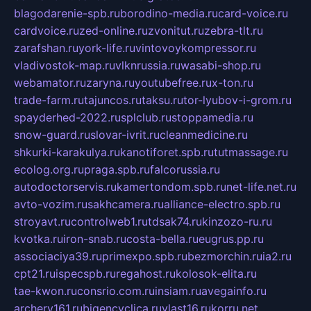
blagodarenie-spb.ru
borodino-media.ru
card-voice.ru
cardvoice.ru
zed-online.ru
zvonitut.ru
zebra-tlt.ru
zarafshan.ru
york-life.ru
vintovoykompressor.ru
vladivostok-map.ru
vlknrussia.ru
wasabi-shop.ru
webamator.ru
zaryna.ru
youtubefree.ru
x-ton.ru
trade-farm.ru
tajuncos.ru
taksu.ru
tor-lyubov-i-grom.ru
spayderhed-2022.ru
splclub.ru
stoppamedia.ru
snow-guard.ru
slovar-ivrit.ru
cleanmedicine.ru
shkurki-karakulya.ru
kanotiforet.spb.ru
tutmassage.ru
ecolog.org.ru
praga.spb.ru
falcorussia.ru
autodoctorservis.ru
kamertondom.spb.ru
net-life.net.ru
avto-vozim.ru
sakhcamera.ru
alliance-electro.spb.ru
stroyavt.ru
controlweb1.ru
tdsak74.ru
kinzozo-ru.ru
kvotka.ru
iron-snab.ru
costa-bella.ru
eugrus.pp.ru
associaciya39.ru
primexpo.spb.ru
bezmorchin.ru
ia2.ru
cpt21.ru
ispecspb.ru
regahost.ru
kolosok-elita.ru
tae-kwon.ru
consrio.com.ru
insiam.ru
avegainfo.ru
archery161.ru
bigencyclica.ru
vlast16.ru
korru.net