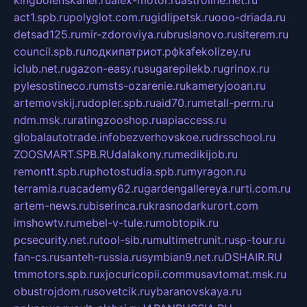
kingbolenskaner.ru
alex-motor.ru
astroline.net.ru
act1.spb.ru
polyglot.com.ru
gidlipetsk.ru
ooo-driada.ru
detsad125.ru
mir-zdoroviya.ru
bruslanovo.ru
siterem.ru
council.spb.ru
лодкипатриот.рф
kafekolizey.ru
iclub.net.ru
gazon-easy.ru
sugarepilekb.ru
grinox.ru
pylesostineco.ru
msts-ozarenie.ru
kameryjooan.ru
artemovskij.ru
dopler.spb.ru
aid70.ru
metall-perm.ru
ndm.msk.ru
ratingzooshop.ru
apiaccess.ru
globalautotrade.info
bezverhovskoe.ru
drsschool.ru
ZOOSMART.SPB.RU
dalakony.ru
medikijob.ru
remontt.spb.ru
photostudia.spb.ru
myragon.ru
terramia.ru
academy62.ru
gardengallereya.ru
rti.com.ru
artem-news.ru
biserinca.ru
krasnodarkurort.com
imshowtv.ru
mebel-v-tule.ru
mobtopik.ru
pcsecurity.net.ru
tool-sib.ru
multimetrunit.ru
sp-tour.ru
fan-cs.ru
santeh-russia.ru
symbian9.net.ru
DSHAIR.RU
tmmotors.spb.ru
xjocuricopii.com
musavtomat.msk.ru
obustrojdom.ru
sovetcik.ru
ybaranovskaya.ru