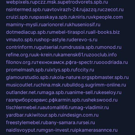
webpixels.ru
pczz.msk.su
petrodvorets.spb.ru
nsintermed.spb.ru
avtovirazh-24.ru
jazzq.ru
czecot.ru
cruizi.spb.ru
spasskaya.spb.ru
kniris.ru
vkpeople.com
maminy-mysli.ru
arionorel.ru
khuseniosif.ru
dotmediacup.spb.ru
mebel-tiraspol.ru
all-books.biz
vmauto.spb.ru
shop-astyle.ru
derevo-s.ru
contrinform.ru
gutserial.ru
mdrussia.spb.ru
monod.ru
refine.org.ru
uk-krein.ru
kamensk61.ru
zooclub.info
filonov.org.ru
технокамск.рф
ra-spectr.ru
ooodriada.ru
promelmash.spb.ru
ixtys.spb.ru
fccity.ru
glamourstudio.spb.ru
kola-nature.org
spbmaster.spb.ru
musicoutlet.ru
china.msk.ru
bulldog.su
grimm-online.ru
outlander.net.ru
maga.spb.ru
anime-sell.ru
keseloy.ru
газприборсервис.рф
karmin.spb.ru
shekswood.ru
tischlermebel.ru
automall66.ru
mag-vladimir.ru
yardbar.ru
kiwitour.spb.ru
indesign.com.ru
freestylemebel.ru
bany-samara.ru
rsei.ru
naidisvoyput.ru
mgsn-invest.ru
ipkamerasannce.ru