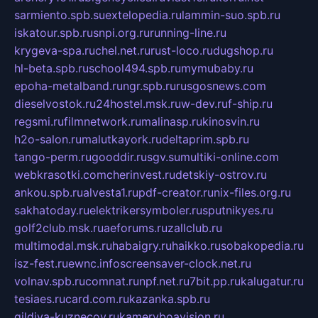
sarmiento.spb.su
extelopedia.ru
lammin-suo.spb.ru
iskatour.spb.ru
snpi.org.ru
running-line.ru
krygeva-spa.ru
chel.net.ru
rust-loco.ru
dugshop.ru
hl-beta.spb.ru
school494.spb.ru
mymubaby.ru
epoha-metalband.ru
ngr.spb.ru
rusgosnews.com
dieselvostok.ru
24hostel.msk.ru
w-dev.ru
f-ship.ru
regsmi.ru
filmnetwork.ru
malinasp.ru
kinosvin.ru
h2o-salon.ru
malutkayork.ru
deltaprim.spb.ru
tango-perm.ru
gooddir.ru
sgv.su
multiki-online.com
webkrasotki.com
cherinvest.ru
detskiy-ostrov.ru
ankou.spb.ru
alvesta1.ru
pdf-creator.ru
nix-files.org.ru
sakhatoday.ru
elektrikersymboler.ru
sputnikyes.ru
golf2club.msk.ru
aeforums.ru
zallclub.ru
multimodal.msk.ru
habaigry.ru
haikko.ru
sobakopedia.ru
isz-fest.ru
ewnc.info
screensaver-clock.net.ru
volnav.spb.ru
comnat.ru
npf.net.ru
7bit.pp.ru
kalugatur.ru
tesiaes.ru
card.com.ru
kazanka.spb.ru
gildiya-kuznecov.ru
kameryboavision.ru