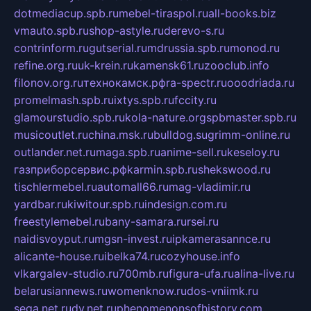
dotmediacup.spb.ru
mebel-tiraspol.ru
all-books.biz
vmauto.spb.ru
shop-astyle.ru
derevo-s.ru
contrinform.ru
gutserial.ru
mdrussia.spb.ru
monod.ru
refine.org.ru
uk-krein.ru
kamensk61.ru
zooclub.info
filonov.org.ru
технокамск.рф
ra-spectr.ru
ooodriada.ru
promelmash.spb.ru
ixtys.spb.ru
fccity.ru
glamourstudio.spb.ru
kola-nature.org
spbmaster.spb.ru
musicoutlet.ru
china.msk.ru
bulldog.su
grimm-online.ru
outlander.net.ru
maga.spb.ru
anime-sell.ru
keseloy.ru
газприборсервис.рф
karmin.spb.ru
shekswood.ru
tischlermebel.ru
automall66.ru
mag-vladimir.ru
yardbar.ru
kiwitour.spb.ru
indesign.com.ru
freestylemebel.ru
bany-samara.ru
rsei.ru
naidisvoyput.ru
mgsn-invest.ru
ipkamerasannce.ru
alicante-house.ru
ibelka74.ru
cozyhouse.info
vlkargalev-studio.ru
700mb.ru
figura-ufa.ru
alina-live.ru
belarusiannews.ru
womenknow.ru
dos-vniimk.ru
sega.net.ru
dv.net.ru
phenomenonsofhistory.com