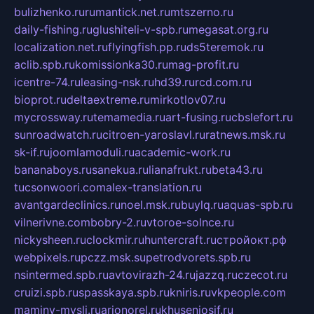
bulizhenko.ru
rumantick.net.ru
mtszerno.ru
daily-fishing.ru
glushiteli-v-spb.ru
megasat.org.ru
localization.net.ru
flyingfish.pp.ru
ds5teremok.ru
aclib.spb.ru
komissionka30.ru
mag-profit.ru
icentre-74.ru
leasing-nsk.ru
hd39.ru
rcd.com.ru
bioprot.ru
deltaextreme.ru
mirkotlov07.ru
mycrossway.ru
temamedia.ru
art-fusing.ru
cbslefort.ru
sunroadwatch.ru
citroen-yaroslavl.ru
ratnews.msk.ru
sk-if.ru
joomlamoduli.ru
academic-work.ru
bananaboys.ru
sanekua.ru
lianafrukt.ru
beta43.ru
tucsonwoori.com
alex-translation.ru
avantgardeclinics.ru
noel.msk.ru
buylq.ru
aquas-spb.ru
vilnerivne.com
bobry-2.ru
vtoroe-solnce.ru
nickysheen.ru
clockmir.ru
huntercraft.ru
стройокт.рф
webpixels.ru
pczz.msk.su
petrodvorets.spb.ru
nsintermed.spb.ru
avtovirazh-24.ru
jazzq.ru
czecot.ru
cruizi.spb.ru
spasskaya.spb.ru
kniris.ru
vkpeople.com
maminy-mysli.ru
arionorel.ru
khuseniosif.ru