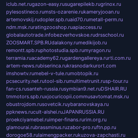
iclub.net.ru
gazon-easy.ru
sugarepilekb.ru
grinox.ru
pylesostineco.ru
msts-ozarenie.ru
kameryjooan.ru
artemovskij.ru
dopler.spb.ru
aid70.ru
metall-perm.ru
ndm.msk.ru
ratingzooshop.ru
apiaccess.ru
globalautotrade.info
bezverhovskoe.ru
drsschool.ru
ZOOSMART.SPB.RU
dalakony.ru
medikijob.ru
remontt.spb.ru
photostudia.spb.ru
myragon.ru
terramia.ru
academy62.ru
gardengallereya.ru
rti.com.ru
artem-news.ru
biserinca.ru
krasnodarkurort.com
imshowtv.ru
mebel-v-tule.ru
mobtopik.ru
pcsecurity.net.ru
tool-sib.ru
multimetrunit.ru
sp-tour.ru
fan-cs.ru
santeh-russia.ru
symbian9.net.ru
DSHAIR.RU
tmmotors.spb.ru
xjocuricopii.com
musavtomat.msk.ru
obustrojdom.ru
sovetcik.ru
ybaranovskaya.ru
ppknews.ru
cult-alshei.ru
JAPANRUSSIA.RU
proekciyamebel.ru
imper-finans.ru
rim.org.ru
glamourai.ru
brassminus.ru
zabor-pro.ru
ftn.pp.ru
dorogoe58.ru
laimengpacker.ru
kuzova-zapchasti.ru