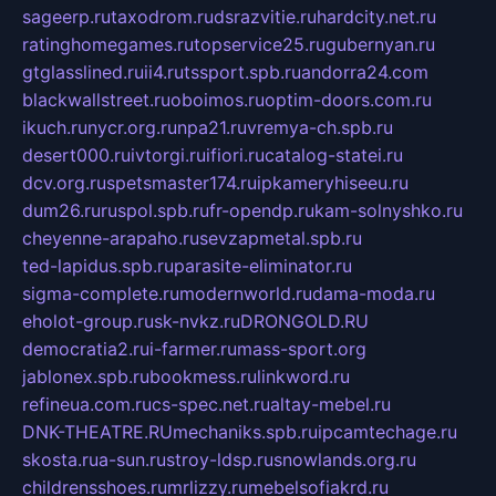
sageerp.ru
taxodrom.ru
dsrazvitie.ru
hardcity.net.ru
ratinghomegames.ru
topservice25.ru
gubernyan.ru
gtglasslined.ru
ii4.ru
tssport.spb.ru
andorra24.com
blackwallstreet.ru
oboimos.ru
optim-doors.com.ru
ikuch.ru
nycr.org.ru
npa21.ru
vremya-ch.spb.ru
desert000.ru
ivtorgi.ru
ifiori.ru
catalog-statei.ru
dcv.org.ru
spetsmaster174.ru
ipkameryhiseeu.ru
dum26.ru
ruspol.spb.ru
fr-opendp.ru
kam-solnyshko.ru
cheyenne-arapaho.ru
sevzapmetal.spb.ru
ted-lapidus.spb.ru
parasite-eliminator.ru
sigma-complete.ru
modernworld.ru
dama-moda.ru
eholot-group.ru
sk-nvkz.ru
DRONGOLD.RU
democratia2.ru
i-farmer.ru
mass-sport.org
jablonex.spb.ru
bookmess.ru
linkword.ru
refineua.com.ru
cs-spec.net.ru
altay-mebel.ru
DNK-THEATRE.RU
mechaniks.spb.ru
ipcamtechage.ru
skosta.ru
a-sun.ru
stroy-ldsp.ru
snowlands.org.ru
childrensshoes.ru
mrlizzy.ru
mebelsofiakrd.ru