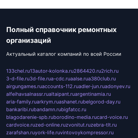
Полный справочник ремонтных
организаций
Актуальный каталог компаний по всей России
133chel.ru
13autor-kolonka.ru
2864420.ru
2rich.ru
3-d-file.ru
3d-file.ru
a-cdc.ru
aalse.ru
a380club.ru
airgungames.ru
accounts-112.ru
adler-jun.ru
adonyev.ru
alfeihavsalnassr.ru
altaipant.ru
argentinamia.ru
aria-family.ru
arkrym.ru
ashanet.ru
belgorod-day.ru
bankaribi.ru
bandamn.ru
bigfatcc.ru
blagodarenie-spb.ru
borodino-media.ru
card-voice.ru
cardvoice.ru
zed-online.ru
zvonitut.ru
zebra-tlt.ru
zarafshan.ru
york-life.ru
vintovoykompressor.ru