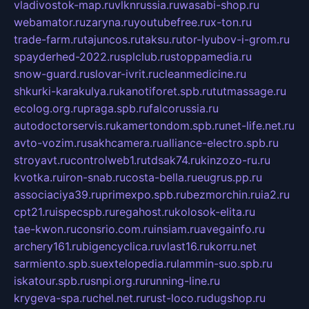
vladivostok-map.ru
vlknrussia.ru
wasabi-shop.ru
webamator.ru
zaryna.ru
youtubefree.ru
x-ton.ru
trade-farm.ru
tajuncos.ru
taksu.ru
tor-lyubov-i-grom.ru
spayderhed-2022.ru
splclub.ru
stoppamedia.ru
snow-guard.ru
slovar-ivrit.ru
cleanmedicine.ru
shkurki-karakulya.ru
kanotiforet.spb.ru
tutmassage.ru
ecolog.org.ru
praga.spb.ru
falcorussia.ru
autodoctorservis.ru
kamertondom.spb.ru
net-life.net.ru
avto-vozim.ru
sakhcamera.ru
alliance-electro.spb.ru
stroyavt.ru
controlweb1.ru
tdsak74.ru
kinzozo-ru.ru
kvotka.ru
iron-snab.ru
costa-bella.ru
eugrus.pp.ru
associaciya39.ru
primexpo.spb.ru
bezmorchin.ru
ia2.ru
cpt21.ru
ispecspb.ru
regahost.ru
kolosok-elita.ru
tae-kwon.ru
consrio.com.ru
insiam.ru
avegainfo.ru
archery161.ru
bigencyclica.ru
vlast16.ru
korru.net
sarmiento.spb.su
extelopedia.ru
lammin-suo.spb.ru
iskatour.spb.ru
snpi.org.ru
running-line.ru
krygeva-spa.ru
chel.net.ru
rust-loco.ru
dugshop.ru