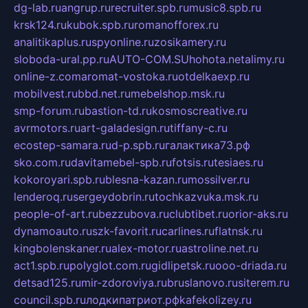
dg-lab.ru
angrup.ru
recruiter.spb.ru
music8.spb.ru
krsk124.ru
kubok.spb.ru
romanofforex.ru
analitikaplus.ru
spyonline.ru
zosikamery.ru
sloboda-ural.pp.ru
AUTO-COM.SU
hohota.net
alimy.ru
online-z.com
aromat-vostoka.ru
otdelkaexp.ru
mobilvest.ru
bbd.net.ru
mebelshop.msk.ru
smp-forum.ru
bastion-td.ru
kosmoscreative.ru
avrmotors.ru
art-galadesign.ru
tiffany-c.ru
ecostep-samara.ru
d-p.spb.ru
галактика73.рф
sko.com.ru
davitamebel-spb.ru
fotsis.ru
tesiaes.ru
kokoroyari.spb.ru
blesna-kazan.ru
mossilver.ru
lenderoq.ru
sergeydobrin.ru
tochkazvuka.msk.ru
people-of-art.ru
bezzubova.ru
clubtibet.ru
orior-aks.ru
dynamoauto.ru
szk-favorit.ru
carlines.ru
flatnsk.ru
kingbolenskaner.ru
alex-motor.ru
astroline.net.ru
act1.spb.ru
polyglot.com.ru
gidlipetsk.ru
ooo-driada.ru
detsad125.ru
mir-zdoroviya.ru
bruslanovo.ru
siterem.ru
council.spb.ru
лодкипатриот.рф
kafekolizey.ru