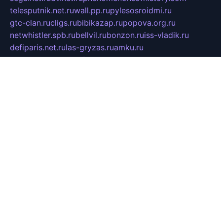
telesputnik.net.ru
wall.pp.ru
pylesosroidmi.ru
gtc-clan.ru
cligs.ru
bibikazap.ru
popova.org.ru
netwhistler.spb.ru
bellvil.ru
bonzon.ru
iss-vladik.ru
defiparis.net.ru
las-gryzas.ru
amku.ru
electednews.spb.ru
feather.org.ru
spar72.ru
tankiigri.ru
dominus.com.ru
ibtree.ru
sanykool.pp.ru
unixlib.org.ru
menatep.spb.ru
gartenterrassen.ru
printeka.ru
skvozilka.com.ru
parkovka-pub.ru
lovemobi.ru
art-ru.ru
emulatorz.com.ru
alucomp.com.ru
tatforum.com.ru
alternativa-profi.ru
dermakler.ru
artsurvey.ru
aredir.ru
khimspas.ru
centr-maxi.ru
2018r.ru
bort-stomer-defort.ru
professional2.ru
gibsons.ru
artselena.ru
art-pilot.ru
ingredient.spb.ru
npfpolimer.spb.ru
argentum.spb.ru
hom-edu.ru
af-num.ru
cashadvanceamericasev.org
trexp.spb.ru
apteka-gerzena.ru
vasilyevka.msk.ru
personalloanrgx.org
tishanskiysdk.ru
atma-volga.ru
yoga-media.ru
asmirnov.ru
betonvodincovo.ru