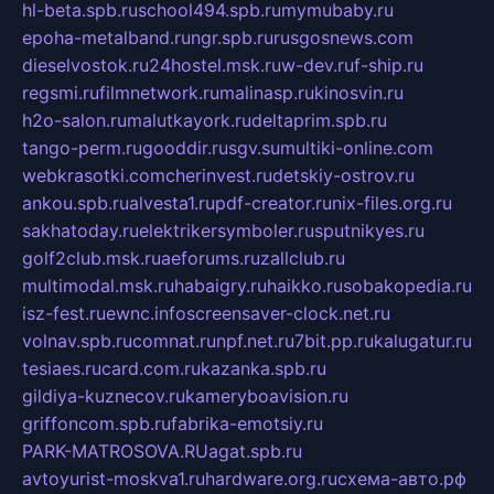
hl-beta.spb.ru
school494.spb.ru
mymubaby.ru
epoha-metalband.ru
ngr.spb.ru
rusgosnews.com
dieselvostok.ru
24hostel.msk.ru
w-dev.ru
f-ship.ru
regsmi.ru
filmnetwork.ru
malinasp.ru
kinosvin.ru
h2o-salon.ru
malutkayork.ru
deltaprim.spb.ru
tango-perm.ru
gooddir.ru
sgv.su
multiki-online.com
webkrasotki.com
cherinvest.ru
detskiy-ostrov.ru
ankou.spb.ru
alvesta1.ru
pdf-creator.ru
nix-files.org.ru
sakhatoday.ru
elektrikersymboler.ru
sputnikyes.ru
golf2club.msk.ru
aeforums.ru
zallclub.ru
multimodal.msk.ru
habaigry.ru
haikko.ru
sobakopedia.ru
isz-fest.ru
ewnc.info
screensaver-clock.net.ru
volnav.spb.ru
comnat.ru
npf.net.ru
7bit.pp.ru
kalugatur.ru
tesiaes.ru
card.com.ru
kazanka.spb.ru
gildiya-kuznecov.ru
kameryboavision.ru
griffoncom.spb.ru
fabrika-emotsiy.ru
PARK-MATROSOVA.RU
agat.spb.ru
avtoyurist-moskva1.ru
hardware.org.ru
схема-авто.рф