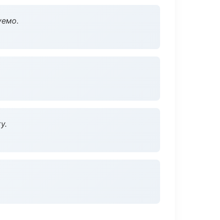
уемо.
у.