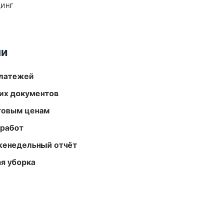
динг
ми
платежей
их документов
птовым ценам
 работ
женедельный отчёт
ая уборка