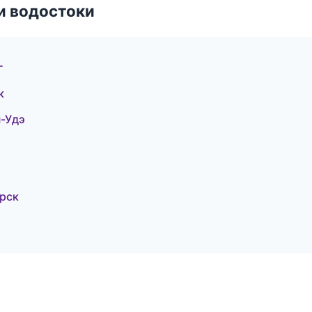
и водостоки
г
к
-Удэ
рск