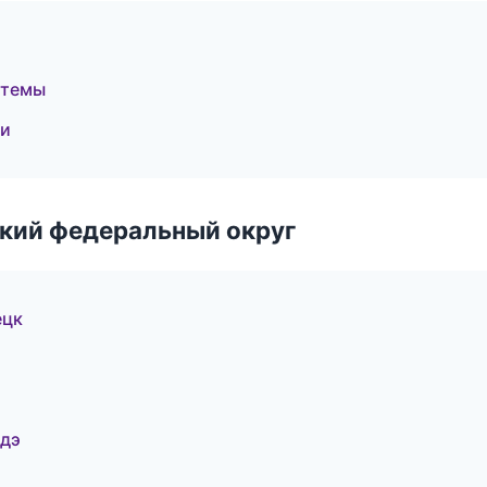
стемы
ки
ский федеральный округ
ецк
Удэ