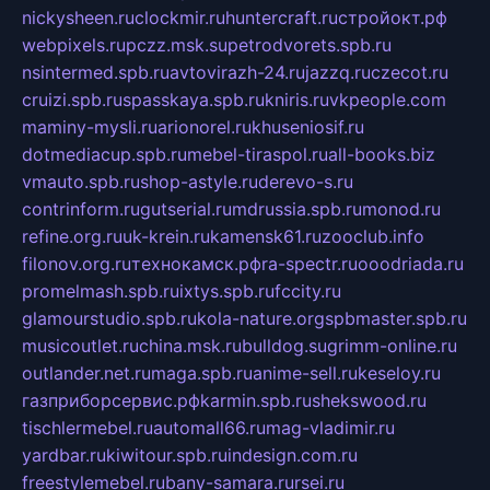
nickysheen.ru
clockmir.ru
huntercraft.ru
стройокт.рф
webpixels.ru
pczz.msk.su
petrodvorets.spb.ru
nsintermed.spb.ru
avtovirazh-24.ru
jazzq.ru
czecot.ru
cruizi.spb.ru
spasskaya.spb.ru
kniris.ru
vkpeople.com
maminy-mysli.ru
arionorel.ru
khuseniosif.ru
dotmediacup.spb.ru
mebel-tiraspol.ru
all-books.biz
vmauto.spb.ru
shop-astyle.ru
derevo-s.ru
contrinform.ru
gutserial.ru
mdrussia.spb.ru
monod.ru
refine.org.ru
uk-krein.ru
kamensk61.ru
zooclub.info
filonov.org.ru
технокамск.рф
ra-spectr.ru
ooodriada.ru
promelmash.spb.ru
ixtys.spb.ru
fccity.ru
glamourstudio.spb.ru
kola-nature.org
spbmaster.spb.ru
musicoutlet.ru
china.msk.ru
bulldog.su
grimm-online.ru
outlander.net.ru
maga.spb.ru
anime-sell.ru
keseloy.ru
газприборсервис.рф
karmin.spb.ru
shekswood.ru
tischlermebel.ru
automall66.ru
mag-vladimir.ru
yardbar.ru
kiwitour.spb.ru
indesign.com.ru
freestylemebel.ru
bany-samara.ru
rsei.ru