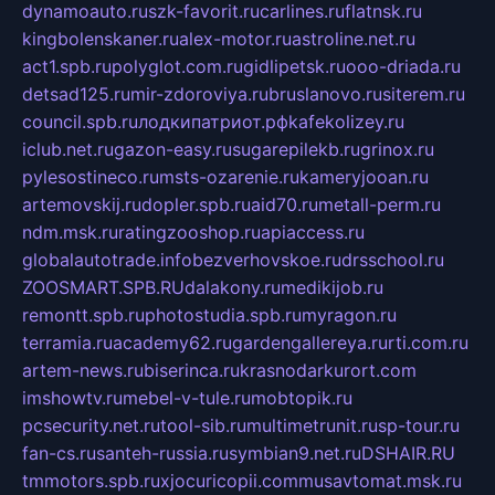
dynamoauto.ru
szk-favorit.ru
carlines.ru
flatnsk.ru
kingbolenskaner.ru
alex-motor.ru
astroline.net.ru
act1.spb.ru
polyglot.com.ru
gidlipetsk.ru
ooo-driada.ru
detsad125.ru
mir-zdoroviya.ru
bruslanovo.ru
siterem.ru
council.spb.ru
лодкипатриот.рф
kafekolizey.ru
iclub.net.ru
gazon-easy.ru
sugarepilekb.ru
grinox.ru
pylesostineco.ru
msts-ozarenie.ru
kameryjooan.ru
artemovskij.ru
dopler.spb.ru
aid70.ru
metall-perm.ru
ndm.msk.ru
ratingzooshop.ru
apiaccess.ru
globalautotrade.info
bezverhovskoe.ru
drsschool.ru
ZOOSMART.SPB.RU
dalakony.ru
medikijob.ru
remontt.spb.ru
photostudia.spb.ru
myragon.ru
terramia.ru
academy62.ru
gardengallereya.ru
rti.com.ru
artem-news.ru
biserinca.ru
krasnodarkurort.com
imshowtv.ru
mebel-v-tule.ru
mobtopik.ru
pcsecurity.net.ru
tool-sib.ru
multimetrunit.ru
sp-tour.ru
fan-cs.ru
santeh-russia.ru
symbian9.net.ru
DSHAIR.RU
tmmotors.spb.ru
xjocuricopii.com
musavtomat.msk.ru