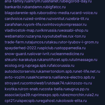
aria-family.ru
arkrym.ru
ashanet.ru
belgorod-day.ru
bankaribi.ru
bandamn.ru
bigfatcc.ru
blagodarenie-spb.ru
borodino-media.ru
card-voice.ru
cardvoice.ru
zed-online.ru
zvonitut.ru
zebra-tlt.ru
zarafshan.ru
york-life.ru
vintovoykompressor.ru
vladivostok-map.ru
vlknrussia.ru
wasabi-shop.ru
webamator.ru
zaryna.ru
youtubefree.ru
x-ton.ru
trade-farm.ru
tajuncos.ru
taksu.ru
tor-lyubov-i-grom.ru
spayderhed-2022.ru
splclub.ru
stoppamedia.ru
snow-guard.ru
slovar-ivrit.ru
cleanmedicine.ru
shkurki-karakulya.ru
kanotiforet.spb.ru
tutmassage.ru
ecolog.org.ru
praga.spb.ru
falcorussia.ru
autodoctorservis.ru
kamertondom.spb.ru
net-life.net.ru
avto-vozim.ru
sakhcamera.ru
alliance-electro.spb.ru
stroyavt.ru
controlweb1.ru
tdsak74.ru
kinzozo-ru.ru
kvotka.ru
iron-snab.ru
costa-bella.ru
eugrus.pp.ru
associaciya39.ru
primexpo.spb.ru
bezmorchin.ru
ia2.ru
cpt21.ru
ispecspb.ru
regahost.ru
kolosok-elita.ru