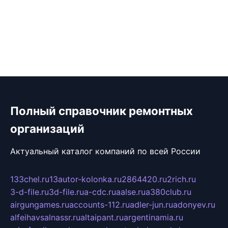
Полный справочник ремонтных
организаций
Актуальный каталог компаний по всей России
133chel.ru
13autor-kolonka.ru
2864420.ru
2rich.ru
3-d-file.ru
3d-file.ru
a-cdc.ru
aalse.ru
a380club.ru
airgungames.ru
accounts-112.ru
adler-jun.ru
adonyev.ru
alfeihavsalnassr.ru
altaipant.ru
argentinamia.ru