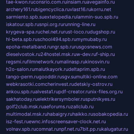
tae-kwon.ru
consrio.com.ru
insiam.ru
avegainfo.ru
archery161.ru
bigencyclica.ru
vlast16.ru
korru.net
sarmiento.spb.su
extelopedia.ru
lammin-suo.spb.ru
iskatour.spb.ru
snpi.org.ru
running-line.ru
krygeva-spa.ru
chel.net.ru
rust-loco.ru
dugshop.ru
hl-beta.spb.ru
school494.spb.ru
mymubaby.ru
epoha-metalband.ru
ngr.spb.ru
rusgosnews.com
dieselvostok.ru
24hostel.msk.ru
w-dev.ru
f-ship.ru
regsmi.ru
filmnetwork.ru
malinasp.ru
kinosvin.ru
h2o-salon.ru
malutkayork.ru
deltaprim.spb.ru
tango-perm.ru
gooddir.ru
sgv.su
multiki-online.com
webkrasotki.com
cherinvest.ru
detskiy-ostrov.ru
ankou.spb.ru
alvesta1.ru
pdf-creator.ru
nix-files.org.ru
sakhatoday.ru
elektrikersymboler.ru
sputnikyes.ru
golf2club.msk.ru
aeforums.ru
zallclub.ru
multimodal.msk.ru
habaigry.ru
haikko.ru
sobakopedia.ru
isz-fest.ru
ewnc.info
screensaver-clock.net.ru
volnav.spb.ru
comnat.ru
npf.net.ru
7bit.pp.ru
kalugatur.ru