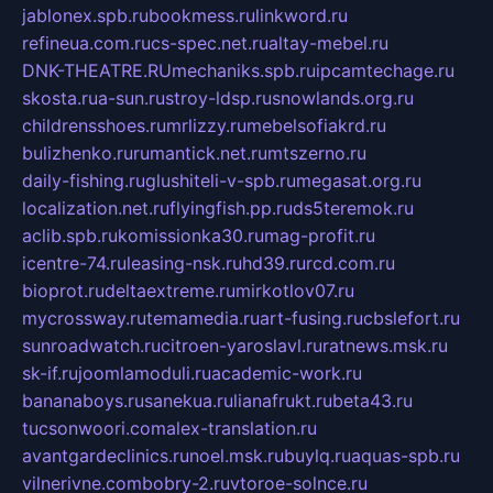
jablonex.spb.ru
bookmess.ru
linkword.ru
refineua.com.ru
cs-spec.net.ru
altay-mebel.ru
DNK-THEATRE.RU
mechaniks.spb.ru
ipcamtechage.ru
skosta.ru
a-sun.ru
stroy-ldsp.ru
snowlands.org.ru
childrensshoes.ru
mrlizzy.ru
mebelsofiakrd.ru
bulizhenko.ru
rumantick.net.ru
mtszerno.ru
daily-fishing.ru
glushiteli-v-spb.ru
megasat.org.ru
localization.net.ru
flyingfish.pp.ru
ds5teremok.ru
aclib.spb.ru
komissionka30.ru
mag-profit.ru
icentre-74.ru
leasing-nsk.ru
hd39.ru
rcd.com.ru
bioprot.ru
deltaextreme.ru
mirkotlov07.ru
mycrossway.ru
temamedia.ru
art-fusing.ru
cbslefort.ru
sunroadwatch.ru
citroen-yaroslavl.ru
ratnews.msk.ru
sk-if.ru
joomlamoduli.ru
academic-work.ru
bananaboys.ru
sanekua.ru
lianafrukt.ru
beta43.ru
tucsonwoori.com
alex-translation.ru
avantgardeclinics.ru
noel.msk.ru
buylq.ru
aquas-spb.ru
vilnerivne.com
bobry-2.ru
vtoroe-solnce.ru