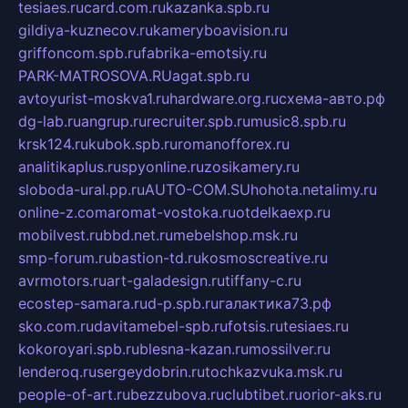
tesiaes.ru
card.com.ru
kazanka.spb.ru
gildiya-kuznecov.ru
kameryboavision.ru
griffoncom.spb.ru
fabrika-emotsiy.ru
PARK-MATROSOVA.RU
agat.spb.ru
avtoyurist-moskva1.ru
hardware.org.ru
схема-авто.рф
dg-lab.ru
angrup.ru
recruiter.spb.ru
music8.spb.ru
krsk124.ru
kubok.spb.ru
romanofforex.ru
analitikaplus.ru
spyonline.ru
zosikamery.ru
sloboda-ural.pp.ru
AUTO-COM.SU
hohota.net
alimy.ru
online-z.com
aromat-vostoka.ru
otdelkaexp.ru
mobilvest.ru
bbd.net.ru
mebelshop.msk.ru
smp-forum.ru
bastion-td.ru
kosmoscreative.ru
avrmotors.ru
art-galadesign.ru
tiffany-c.ru
ecostep-samara.ru
d-p.spb.ru
галактика73.рф
sko.com.ru
davitamebel-spb.ru
fotsis.ru
tesiaes.ru
kokoroyari.spb.ru
blesna-kazan.ru
mossilver.ru
lenderoq.ru
sergeydobrin.ru
tochkazvuka.msk.ru
people-of-art.ru
bezzubova.ru
clubtibet.ru
orior-aks.ru