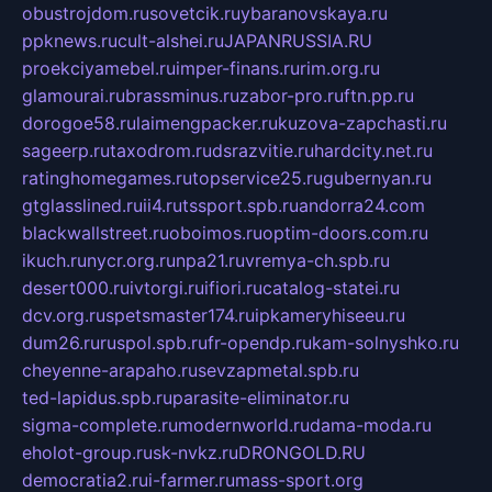
obustrojdom.ru
sovetcik.ru
ybaranovskaya.ru
ppknews.ru
cult-alshei.ru
JAPANRUSSIA.RU
proekciyamebel.ru
imper-finans.ru
rim.org.ru
glamourai.ru
brassminus.ru
zabor-pro.ru
ftn.pp.ru
dorogoe58.ru
laimengpacker.ru
kuzova-zapchasti.ru
sageerp.ru
taxodrom.ru
dsrazvitie.ru
hardcity.net.ru
ratinghomegames.ru
topservice25.ru
gubernyan.ru
gtglasslined.ru
ii4.ru
tssport.spb.ru
andorra24.com
blackwallstreet.ru
oboimos.ru
optim-doors.com.ru
ikuch.ru
nycr.org.ru
npa21.ru
vremya-ch.spb.ru
desert000.ru
ivtorgi.ru
ifiori.ru
catalog-statei.ru
dcv.org.ru
spetsmaster174.ru
ipkameryhiseeu.ru
dum26.ru
ruspol.spb.ru
fr-opendp.ru
kam-solnyshko.ru
cheyenne-arapaho.ru
sevzapmetal.spb.ru
ted-lapidus.spb.ru
parasite-eliminator.ru
sigma-complete.ru
modernworld.ru
dama-moda.ru
eholot-group.ru
sk-nvkz.ru
DRONGOLD.RU
democratia2.ru
i-farmer.ru
mass-sport.org