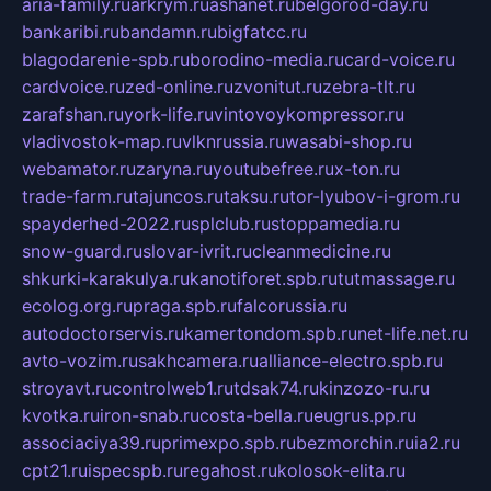
aria-family.ru
arkrym.ru
ashanet.ru
belgorod-day.ru
bankaribi.ru
bandamn.ru
bigfatcc.ru
blagodarenie-spb.ru
borodino-media.ru
card-voice.ru
cardvoice.ru
zed-online.ru
zvonitut.ru
zebra-tlt.ru
zarafshan.ru
york-life.ru
vintovoykompressor.ru
vladivostok-map.ru
vlknrussia.ru
wasabi-shop.ru
webamator.ru
zaryna.ru
youtubefree.ru
x-ton.ru
trade-farm.ru
tajuncos.ru
taksu.ru
tor-lyubov-i-grom.ru
spayderhed-2022.ru
splclub.ru
stoppamedia.ru
snow-guard.ru
slovar-ivrit.ru
cleanmedicine.ru
shkurki-karakulya.ru
kanotiforet.spb.ru
tutmassage.ru
ecolog.org.ru
praga.spb.ru
falcorussia.ru
autodoctorservis.ru
kamertondom.spb.ru
net-life.net.ru
avto-vozim.ru
sakhcamera.ru
alliance-electro.spb.ru
stroyavt.ru
controlweb1.ru
tdsak74.ru
kinzozo-ru.ru
kvotka.ru
iron-snab.ru
costa-bella.ru
eugrus.pp.ru
associaciya39.ru
primexpo.spb.ru
bezmorchin.ru
ia2.ru
cpt21.ru
ispecspb.ru
regahost.ru
kolosok-elita.ru