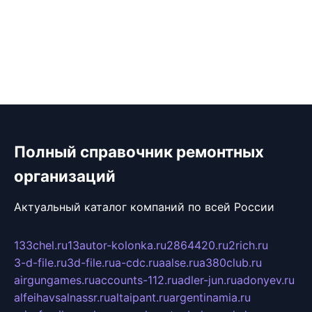
Полный справочник ремонтных
организаций
Актуальный каталог компаний по всей России
133chel.ru
13autor-kolonka.ru
2864420.ru
2rich.ru
3-d-file.ru
3d-file.ru
a-cdc.ru
aalse.ru
a380club.ru
airgungames.ru
accounts-112.ru
adler-jun.ru
adonyev.ru
alfeihavsalnassr.ru
altaipant.ru
argentinamia.ru