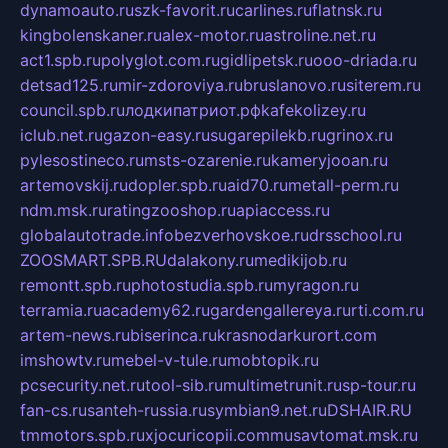
dynamoauto.ru
szk-favorit.ru
carlines.ru
flatnsk.ru
kingbolenskaner.ru
alex-motor.ru
astroline.net.ru
act1.spb.ru
polyglot.com.ru
gidlipetsk.ru
ooo-driada.ru
detsad125.ru
mir-zdoroviya.ru
bruslanovo.ru
siterem.ru
council.spb.ru
лодкипатриот.рф
kafekolizey.ru
iclub.net.ru
gazon-easy.ru
sugarepilekb.ru
grinox.ru
pylesostineco.ru
msts-ozarenie.ru
kameryjooan.ru
artemovskij.ru
dopler.spb.ru
aid70.ru
metall-perm.ru
ndm.msk.ru
ratingzooshop.ru
apiaccess.ru
globalautotrade.info
bezverhovskoe.ru
drsschool.ru
ZOOSMART.SPB.RU
dalakony.ru
medikijob.ru
remontt.spb.ru
photostudia.spb.ru
myragon.ru
terramia.ru
academy62.ru
gardengallereya.ru
rti.com.ru
artem-news.ru
biserinca.ru
krasnodarkurort.com
imshowtv.ru
mebel-v-tule.ru
mobtopik.ru
pcsecurity.net.ru
tool-sib.ru
multimetrunit.ru
sp-tour.ru
fan-cs.ru
santeh-russia.ru
symbian9.net.ru
DSHAIR.RU
tmmotors.spb.ru
xjocuricopii.com
musavtomat.msk.ru