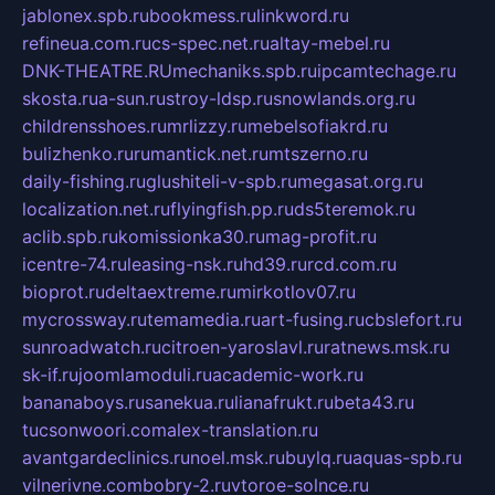
jablonex.spb.ru
bookmess.ru
linkword.ru
refineua.com.ru
cs-spec.net.ru
altay-mebel.ru
DNK-THEATRE.RU
mechaniks.spb.ru
ipcamtechage.ru
skosta.ru
a-sun.ru
stroy-ldsp.ru
snowlands.org.ru
childrensshoes.ru
mrlizzy.ru
mebelsofiakrd.ru
bulizhenko.ru
rumantick.net.ru
mtszerno.ru
daily-fishing.ru
glushiteli-v-spb.ru
megasat.org.ru
localization.net.ru
flyingfish.pp.ru
ds5teremok.ru
aclib.spb.ru
komissionka30.ru
mag-profit.ru
icentre-74.ru
leasing-nsk.ru
hd39.ru
rcd.com.ru
bioprot.ru
deltaextreme.ru
mirkotlov07.ru
mycrossway.ru
temamedia.ru
art-fusing.ru
cbslefort.ru
sunroadwatch.ru
citroen-yaroslavl.ru
ratnews.msk.ru
sk-if.ru
joomlamoduli.ru
academic-work.ru
bananaboys.ru
sanekua.ru
lianafrukt.ru
beta43.ru
tucsonwoori.com
alex-translation.ru
avantgardeclinics.ru
noel.msk.ru
buylq.ru
aquas-spb.ru
vilnerivne.com
bobry-2.ru
vtoroe-solnce.ru