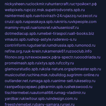
nickysheen.ru
clockmir.ru
huntercraft.ru
стройокт.рф
webpixels.ru
pczz.msk.su
petrodvorets.spb.ru
nsintermed.spb.ru
avtovirazh-24.ru
jazzq.ru
czecot.ru
cruizi.spb.ru
spasskaya.spb.ru
kniris.ru
vkpeople.com
maminy-mysli.ru
arionorel.ru
khuseniosif.ru
dotmediacup.spb.ru
mebel-tiraspol.ru
all-books.biz
vmauto.spb.ru
shop-astyle.ru
derevo-s.ru
contrinform.ru
gutserial.ru
mdrussia.spb.ru
monod.ru
refine.org.ru
uk-krein.ru
kamensk61.ru
zooclub.info
filonov.org.ru
технокамск.рф
ra-spectr.ru
ooodriada.ru
promelmash.spb.ru
ixtys.spb.ru
fccity.ru
glamourstudio.spb.ru
kola-nature.org
spbmaster.spb.ru
musicoutlet.ru
china.msk.ru
bulldog.su
grimm-online.ru
outlander.net.ru
maga.spb.ru
anime-sell.ru
keseloy.ru
газприборсервис.рф
karmin.spb.ru
shekswood.ru
tischlermebel.ru
automall66.ru
mag-vladimir.ru
yardbar.ru
kiwitour.spb.ru
indesign.com.ru
freestylemebel.ru
bany-samara.ru
rsei.ru