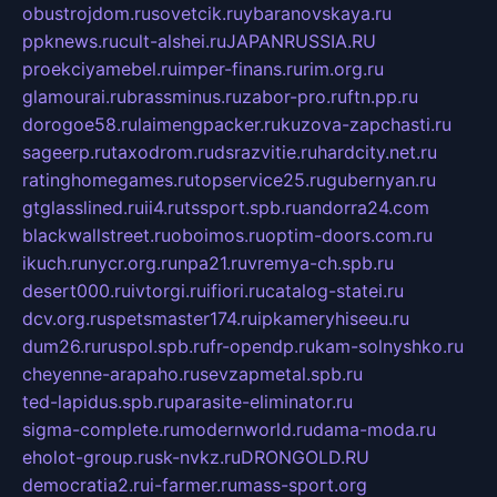
obustrojdom.ru
sovetcik.ru
ybaranovskaya.ru
ppknews.ru
cult-alshei.ru
JAPANRUSSIA.RU
proekciyamebel.ru
imper-finans.ru
rim.org.ru
glamourai.ru
brassminus.ru
zabor-pro.ru
ftn.pp.ru
dorogoe58.ru
laimengpacker.ru
kuzova-zapchasti.ru
sageerp.ru
taxodrom.ru
dsrazvitie.ru
hardcity.net.ru
ratinghomegames.ru
topservice25.ru
gubernyan.ru
gtglasslined.ru
ii4.ru
tssport.spb.ru
andorra24.com
blackwallstreet.ru
oboimos.ru
optim-doors.com.ru
ikuch.ru
nycr.org.ru
npa21.ru
vremya-ch.spb.ru
desert000.ru
ivtorgi.ru
ifiori.ru
catalog-statei.ru
dcv.org.ru
spetsmaster174.ru
ipkameryhiseeu.ru
dum26.ru
ruspol.spb.ru
fr-opendp.ru
kam-solnyshko.ru
cheyenne-arapaho.ru
sevzapmetal.spb.ru
ted-lapidus.spb.ru
parasite-eliminator.ru
sigma-complete.ru
modernworld.ru
dama-moda.ru
eholot-group.ru
sk-nvkz.ru
DRONGOLD.RU
democratia2.ru
i-farmer.ru
mass-sport.org