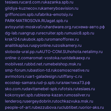
tesiaes.ru
card.com.ru
kazanka.spb.ru
gildiya-kuznecov.ru
kameryboavision.ru
griffoncom.spb.ru
fabrika-emotsiy.ru
PARK-MATROSOVA.RU
agat.spb.ru
avtoyurist-moskva1.ru
hardware.org.ru
схема-авто.рф
dg-lab.ru
angrup.ru
recruiter.spb.ru
music8.spb.ru
krsk124.ru
kubok.spb.ru
romanofforex.ru
analitikaplus.ru
spyonline.ru
zosikamery.ru
sloboda-ural.pp.ru
AUTO-COM.SU
hohota.net
alimy.ru
online-z.com
aromat-vostoka.ru
otdelkaexp.ru
mobilvest.ru
bbd.net.ru
mebelshop.msk.ru
smp-forum.ru
bastion-td.ru
kosmoscreative.ru
avrmotors.ru
art-galadesign.ru
tiffany-c.ru
ecostep-samara.ru
d-p.spb.ru
галактика73.рф
sko.com.ru
davitamebel-spb.ru
fotsis.ru
tesiaes.ru
kokoroyari.spb.ru
blesna-kazan.ru
mossilver.ru
lenderoq.ru
sergeydobrin.ru
tochkazvuka.msk.ru
people-of-art.ru
bezzubova.ru
clubtibet.ru
orior-aks.ru