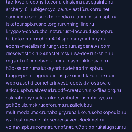
tae-kwon.ru
consrio.com.ru
insiam.ru
avegainfo.ru
archery161.ru
bigencyclica.ru
vlast16.ru
korru.net
sarmiento.spb.su
extelopedia.ru
lammin-suo.spb.ru
iskatour.spb.ru
snpi.org.ru
running-line.ru
krygeva-spa.ru
chel.net.ru
rust-loco.ru
dugshop.ru
hl-beta.spb.ru
school494.spb.ru
mymubaby.ru
epoha-metalband.ru
ngr.spb.ru
rusgosnews.com
dieselvostok.ru
24hostel.msk.ru
w-dev.ru
f-ship.ru
regsmi.ru
filmnetwork.ru
malinasp.ru
kinosvin.ru
h2o-salon.ru
malutkayork.ru
deltaprim.spb.ru
tango-perm.ru
gooddir.ru
sgv.su
multiki-online.com
webkrasotki.com
cherinvest.ru
detskiy-ostrov.ru
ankou.spb.ru
alvesta1.ru
pdf-creator.ru
nix-files.org.ru
sakhatoday.ru
elektrikersymboler.ru
sputnikyes.ru
golf2club.msk.ru
aeforums.ru
zallclub.ru
multimodal.msk.ru
habaigry.ru
haikko.ru
sobakopedia.ru
isz-fest.ru
ewnc.info
screensaver-clock.net.ru
volnav.spb.ru
comnat.ru
npf.net.ru
7bit.pp.ru
kalugatur.ru