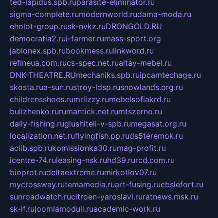
ted-lapidus.spb.ru
parasite-eliminator.ru
sigma-complete.ru
modernworld.ru
dama-moda.ru
eholot-group.ru
sk-nvkz.ru
DRONGOLD.RU
democratia2.ru
i-farmer.ru
mass-sport.org
jablonex.spb.ru
bookmess.ru
linkword.ru
refineua.com.ru
cs-spec.net.ru
altay-mebel.ru
DNK-THEATRE.RU
mechaniks.spb.ru
ipcamtechage.ru
skosta.ru
a-sun.ru
stroy-ldsp.ru
snowlands.org.ru
childrensshoes.ru
mrlizzy.ru
mebelsofiakrd.ru
bulizhenko.ru
rumantick.net.ru
mtszerno.ru
daily-fishing.ru
glushiteli-v-spb.ru
megasat.org.ru
localization.net.ru
flyingfish.pp.ru
ds5teremok.ru
aclib.spb.ru
komissionka30.ru
mag-profit.ru
icentre-74.ru
leasing-nsk.ru
hd39.ru
rcd.com.ru
bioprot.ru
deltaextreme.ru
mirkotlov07.ru
mycrossway.ru
temamedia.ru
art-fusing.ru
cbslefort.ru
sunroadwatch.ru
citroen-yaroslavl.ru
ratnews.msk.ru
sk-if.ru
joomlamoduli.ru
academic-work.ru