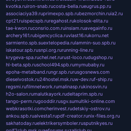
kvotka.ru
iron-snab.ru
costa-bella.ru
eugrus.pp.ru
associaciya39.ru
primexpo.spb.ru
bezmorchin.ru
ia2.ru
cpt21.ru
ispecspb.ru
regahost.ru
kolosok-elita.ru
tae-kwon.ru
consrio.com.ru
insiam.ru
avegainfo.ru
archery161.ru
bigencyclica.ru
vlast16.ru
korru.net
sarmiento.spb.su
extelopedia.ru
lammin-suo.spb.ru
iskatour.spb.ru
snpi.org.ru
running-line.ru
krygeva-spa.ru
chel.net.ru
rust-loco.ru
dugshop.ru
hl-beta.spb.ru
school494.spb.ru
mymubaby.ru
epoha-metalband.ru
ngr.spb.ru
rusgosnews.com
dieselvostok.ru
24hostel.msk.ru
w-dev.ru
f-ship.ru
regsmi.ru
filmnetwork.ru
malinasp.ru
kinosvin.ru
h2o-salon.ru
malutkayork.ru
deltaprim.spb.ru
tango-perm.ru
gooddir.ru
sgv.su
multiki-online.com
webkrasotki.com
cherinvest.ru
detskiy-ostrov.ru
ankou.spb.ru
alvesta1.ru
pdf-creator.ru
nix-files.org.ru
sakhatoday.ru
elektrikersymboler.ru
sputnikyes.ru
golf2club.msk.ru
aeforums.ru
zallclub.ru