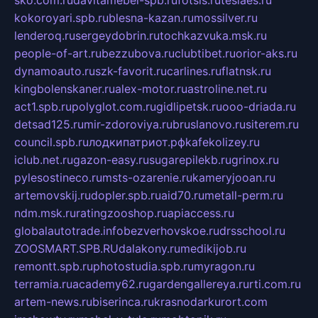
kokoroyari.spb.ru
blesna-kazan.ru
mossilver.ru
lenderoq.ru
sergeydobrin.ru
tochkazvuka.msk.ru
people-of-art.ru
bezzubova.ru
clubtibet.ru
orior-aks.ru
dynamoauto.ru
szk-favorit.ru
carlines.ru
flatnsk.ru
kingbolenskaner.ru
alex-motor.ru
astroline.net.ru
act1.spb.ru
polyglot.com.ru
gidlipetsk.ru
ooo-driada.ru
detsad125.ru
mir-zdoroviya.ru
bruslanovo.ru
siterem.ru
council.spb.ru
лодкипатриот.рф
kafekolizey.ru
iclub.net.ru
gazon-easy.ru
sugarepilekb.ru
grinox.ru
pylesostineco.ru
msts-ozarenie.ru
kameryjooan.ru
artemovskij.ru
dopler.spb.ru
aid70.ru
metall-perm.ru
ndm.msk.ru
ratingzooshop.ru
apiaccess.ru
globalautotrade.info
bezverhovskoe.ru
drsschool.ru
ZOOSMART.SPB.RU
dalakony.ru
medikijob.ru
remontt.spb.ru
photostudia.spb.ru
myragon.ru
terramia.ru
academy62.ru
gardengallereya.ru
rti.com.ru
artem-news.ru
biserinca.ru
krasnodarkurort.com