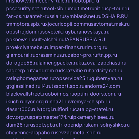
imshowtv.ru
mebel-v-tule.ru
mobtopik.ru
pcsecurity.net.ru
tool-sib.ru
multimetrunit.ru
sp-tour.ru
fan-cs.ru
santeh-russia.ru
symbian9.net.ru
DSHAIR.RU
tmmotors.spb.ru
xjocuricopii.com
musavtomat.msk.ru
obustrojdom.ru
sovetcik.ru
ybaranovskaya.ru
ppknews.ru
cult-alshei.ru
JAPANRUSSIA.RU
proekciyamebel.ru
imper-finans.ru
rim.org.ru
glamourai.ru
brassminus.ru
zabor-pro.ru
ftn.pp.ru
dorogoe58.ru
laimengpacker.ru
kuzova-zapchasti.ru
sageerp.ru
taxodrom.ru
dsrazvitie.ru
hardcity.net.ru
ratinghomegames.ru
topservice25.ru
gubernyan.ru
gtglasslined.ru
ii4.ru
tssport.spb.ru
andorra24.com
blackwallstreet.ru
oboimos.ru
optim-doors.com.ru
ikuch.ru
nycr.org.ru
npa21.ru
vremya-ch.spb.ru
desert000.ru
ivtorgi.ru
ifiori.ru
catalog-statei.ru
dcv.org.ru
spetsmaster174.ru
ipkameryhiseeu.ru
dum26.ru
ruspol.spb.ru
fr-opendp.ru
kam-solnyshko.ru
cheyenne-arapaho.ru
sevzapmetal.spb.ru