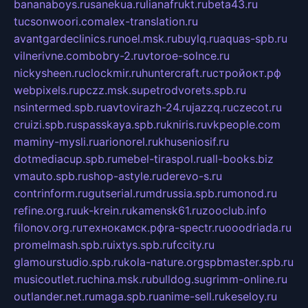
bananaboys.ru
sanekua.ru
lianafrukt.ru
beta43.ru
tucsonwoori.com
alex-translation.ru
avantgardeclinics.ru
noel.msk.ru
buylq.ru
aquas-spb.ru
vilnerivne.com
bobry-2.ru
vtoroe-solnce.ru
nickysheen.ru
clockmir.ru
huntercraft.ru
стройокт.рф
webpixels.ru
pczz.msk.su
petrodvorets.spb.ru
nsintermed.spb.ru
avtovirazh-24.ru
jazzq.ru
czecot.ru
cruizi.spb.ru
spasskaya.spb.ru
kniris.ru
vkpeople.com
maminy-mysli.ru
arionorel.ru
khuseniosif.ru
dotmediacup.spb.ru
mebel-tiraspol.ru
all-books.biz
vmauto.spb.ru
shop-astyle.ru
derevo-s.ru
contrinform.ru
gutserial.ru
mdrussia.spb.ru
monod.ru
refine.org.ru
uk-krein.ru
kamensk61.ru
zooclub.info
filonov.org.ru
технокамск.рф
ra-spectr.ru
ooodriada.ru
promelmash.spb.ru
ixtys.spb.ru
fccity.ru
glamourstudio.spb.ru
kola-nature.org
spbmaster.spb.ru
musicoutlet.ru
china.msk.ru
bulldog.su
grimm-online.ru
outlander.net.ru
maga.spb.ru
anime-sell.ru
keseloy.ru