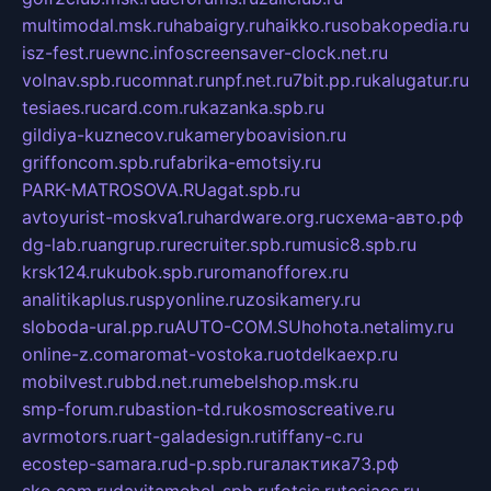
multimodal.msk.ru
habaigry.ru
haikko.ru
sobakopedia.ru
isz-fest.ru
ewnc.info
screensaver-clock.net.ru
volnav.spb.ru
comnat.ru
npf.net.ru
7bit.pp.ru
kalugatur.ru
tesiaes.ru
card.com.ru
kazanka.spb.ru
gildiya-kuznecov.ru
kameryboavision.ru
griffoncom.spb.ru
fabrika-emotsiy.ru
PARK-MATROSOVA.RU
agat.spb.ru
avtoyurist-moskva1.ru
hardware.org.ru
схема-авто.рф
dg-lab.ru
angrup.ru
recruiter.spb.ru
music8.spb.ru
krsk124.ru
kubok.spb.ru
romanofforex.ru
analitikaplus.ru
spyonline.ru
zosikamery.ru
sloboda-ural.pp.ru
AUTO-COM.SU
hohota.net
alimy.ru
online-z.com
aromat-vostoka.ru
otdelkaexp.ru
mobilvest.ru
bbd.net.ru
mebelshop.msk.ru
smp-forum.ru
bastion-td.ru
kosmoscreative.ru
avrmotors.ru
art-galadesign.ru
tiffany-c.ru
ecostep-samara.ru
d-p.spb.ru
галактика73.рф
sko.com.ru
davitamebel-spb.ru
fotsis.ru
tesiaes.ru