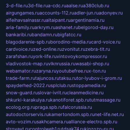
3-d-file.ru
3d-file.ru
a-cdc.ru
aalse.ru
a380club.ru
airgungames.ru
accounts-112.ru
adler-jun.ru
adonyev.ru
alfeihavsalnassr.ru
altaipant.ru
argentinamia.ru
aria-family.ru
arkrym.ru
ashanet.ru
belgorod-day.ru
bankaribi.ru
bandamn.ru
bigfatcc.ru
blagodarenie-spb.ru
borodino-media.ru
card-voice.ru
cardvoice.ru
zed-online.ru
zvonitut.ru
zebra-tlt.ru
zarafshan.ru
york-life.ru
vintovoykompressor.ru
vladivostok-map.ru
vlknrussia.ru
wasabi-shop.ru
webamator.ru
zaryna.ru
youtubefree.ru
x-ton.ru
trade-farm.ru
tajuncos.ru
taksu.ru
tor-lyubov-i-grom.ru
spayderhed-2022.ru
splclub.ru
stoppamedia.ru
snow-guard.ru
slovar-ivrit.ru
cleanmedicine.ru
shkurki-karakulya.ru
kanotiforet.spb.ru
tutmassage.ru
ecolog.org.ru
praga.spb.ru
falcorussia.ru
autodoctorservis.ru
kamertondom.spb.ru
net-life.net.ru
avto-vozim.ru
sakhcamera.ru
alliance-electro.spb.ru
stroyavt.ru
controlweb1.ru
tdsak74.ru
kinzozo-ru.ru