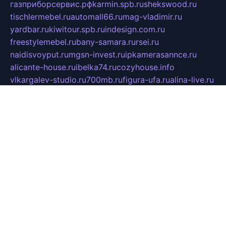
газприборсервис.рф
karmin.spb.ru
shekswood.ru
tischlermebel.ru
automall66.ru
mag-vladimir.ru
yardbar.ru
kiwitour.spb.ru
indesign.com.ru
freestylemebel.ru
bany-samara.ru
rsei.ru
naidisvoyput.ru
mgsn-invest.ru
ipkamerasannce.ru
alicante-house.ru
ibelka74.ru
cozyhouse.info
vlkargalev-studio.ru
700mb.ru
figura-ufa.ru
alina-live.ru
belarusiannews.ru
womenknow.ru
dos-vniimk.ru
sega.net.ru
dv.net.ru
phenomenonsofhistory.com
telesputnik.net.ru
wall.pp.ru
pylesosroidmi.ru
gtc-clan.ru
cligs.ru
bibikazap.ru
popova.org.ru
netwhistler.spb.ru
bellvil.ru
bonzon.ru
iss-vladik.ru
defiparis.net.ru
las-gryzas.ru
amku.ru
electednews.spb.ru
feather.org.ru
spar72.ru
tankiigri.ru
dominus.com.ru
ibtree.ru
sanykool.pp.ru
unixlib.org.ru
menatep.spb.ru
gartenterrassen.ru
printeka.ru
skvozilka.com.ru
parkovka-pub.ru
lovemobi.ru
art-ru.ru
emulatorz.com.ru
alucomp.com.ru
tatforum.com.ru