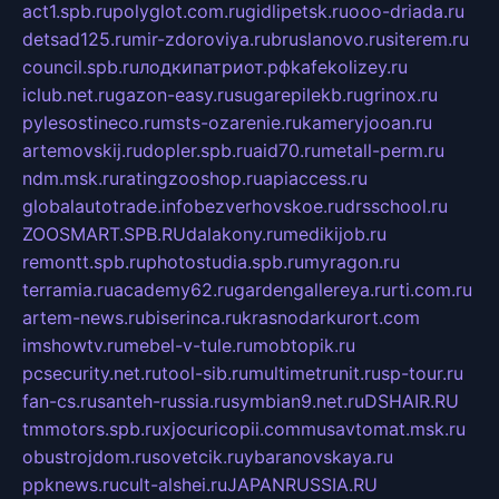
act1.spb.ru
polyglot.com.ru
gidlipetsk.ru
ooo-driada.ru
detsad125.ru
mir-zdoroviya.ru
bruslanovo.ru
siterem.ru
council.spb.ru
лодкипатриот.рф
kafekolizey.ru
iclub.net.ru
gazon-easy.ru
sugarepilekb.ru
grinox.ru
pylesostineco.ru
msts-ozarenie.ru
kameryjooan.ru
artemovskij.ru
dopler.spb.ru
aid70.ru
metall-perm.ru
ndm.msk.ru
ratingzooshop.ru
apiaccess.ru
globalautotrade.info
bezverhovskoe.ru
drsschool.ru
ZOOSMART.SPB.RU
dalakony.ru
medikijob.ru
remontt.spb.ru
photostudia.spb.ru
myragon.ru
terramia.ru
academy62.ru
gardengallereya.ru
rti.com.ru
artem-news.ru
biserinca.ru
krasnodarkurort.com
imshowtv.ru
mebel-v-tule.ru
mobtopik.ru
pcsecurity.net.ru
tool-sib.ru
multimetrunit.ru
sp-tour.ru
fan-cs.ru
santeh-russia.ru
symbian9.net.ru
DSHAIR.RU
tmmotors.spb.ru
xjocuricopii.com
musavtomat.msk.ru
obustrojdom.ru
sovetcik.ru
ybaranovskaya.ru
ppknews.ru
cult-alshei.ru
JAPANRUSSIA.RU