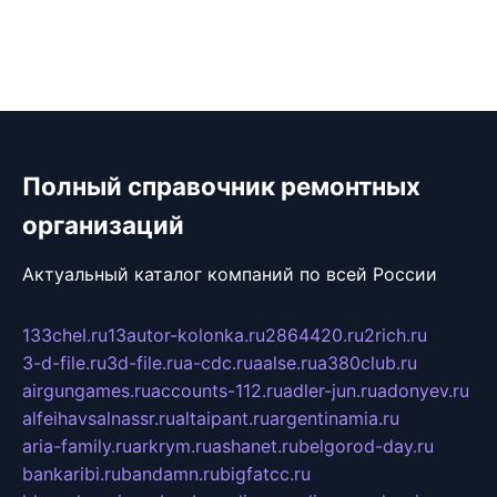
Полный справочник ремонтных
организаций
Актуальный каталог компаний по всей России
133chel.ru
13autor-kolonka.ru
2864420.ru
2rich.ru
3-d-file.ru
3d-file.ru
a-cdc.ru
aalse.ru
a380club.ru
airgungames.ru
accounts-112.ru
adler-jun.ru
adonyev.ru
alfeihavsalnassr.ru
altaipant.ru
argentinamia.ru
aria-family.ru
arkrym.ru
ashanet.ru
belgorod-day.ru
bankaribi.ru
bandamn.ru
bigfatcc.ru