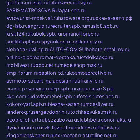
griffoncom.spb.ru
fabrika-emotsiy.ru
PARK-MATROSOVA.RU
agat.spb.ru
avtoyurist-moskva1.ru
hardware.org.ru
схема-авто.рф
dg-lab.ru
angrup.ru
recruiter.spb.ru
music8.spb.ru
krsk124.ru
kubok.spb.ru
romanofforex.ru
analitikaplus.ru
spyonline.ru
zosikamery.ru
sloboda-ural.pp.ru
AUTO-COM.SU
hohota.net
alimy.ru
online-z.com
aromat-vostoka.ru
otdelkaexp.ru
mobilvest.ru
bbd.net.ru
mebelshop.msk.ru
smp-forum.ru
bastion-td.ru
kosmoscreative.ru
avrmotors.ru
art-galadesign.ru
tiffany-c.ru
ecostep-samara.ru
d-p.spb.ru
галактика73.рф
sko.com.ru
davitamebel-spb.ru
fotsis.ru
tesiaes.ru
kokoroyari.spb.ru
blesna-kazan.ru
mossilver.ru
lenderoq.ru
sergeydobrin.ru
tochkazvuka.msk.ru
people-of-art.ru
bezzubova.ru
clubtibet.ru
orior-aks.ru
dynamoauto.ru
szk-favorit.ru
carlines.ru
flatnsk.ru
kingbolenskaner.ru
alex-motor.ru
astroline.net.ru