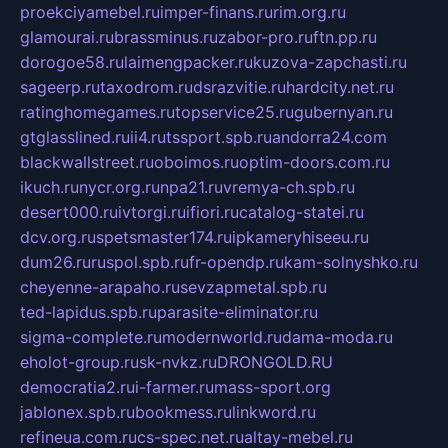
proekciyamebel.ru
imper-finans.ru
rim.org.ru
glamourai.ru
brassminus.ru
zabor-pro.ru
ftn.pp.ru
dorogoe58.ru
laimengpacker.ru
kuzova-zapchasti.ru
sageerp.ru
taxodrom.ru
dsrazvitie.ru
hardcity.net.ru
ratinghomegames.ru
topservice25.ru
gubernyan.ru
gtglasslined.ru
ii4.ru
tssport.spb.ru
andorra24.com
blackwallstreet.ru
oboimos.ru
optim-doors.com.ru
ikuch.ru
nycr.org.ru
npa21.ru
vremya-ch.spb.ru
desert000.ru
ivtorgi.ru
ifiori.ru
catalog-statei.ru
dcv.org.ru
spetsmaster174.ru
ipkameryhiseeu.ru
dum26.ru
ruspol.spb.ru
fr-opendp.ru
kam-solnyshko.ru
cheyenne-arapaho.ru
sevzapmetal.spb.ru
ted-lapidus.spb.ru
parasite-eliminator.ru
sigma-complete.ru
modernworld.ru
dama-moda.ru
eholot-group.ru
sk-nvkz.ru
DRONGOLD.RU
democratia2.ru
i-farmer.ru
mass-sport.org
jablonex.spb.ru
bookmess.ru
linkword.ru
refineua.com.ru
cs-spec.net.ru
altay-mebel.ru