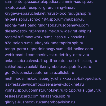
sarmiento.spb.su
extelopedia.ru
lammin-suo.spb.ru
iskatour.spb.ru
snpi.org.ru
running-line.ru
krygeva-spa.ru
chel.net.ru
rust-loco.ru
dugshop.ru
hl-beta.spb.ru
school494.spb.ru
mymubaby.ru
epoha-metalband.ru
ngr.spb.ru
rusgosnews.com
dieselvostok.ru
24hostel.msk.ru
w-dev.ru
f-ship.ru
regsmi.ru
filmnetwork.ru
malinasp.ru
kinosvin.ru
h2o-salon.ru
malutkayork.ru
deltaprim.spb.ru
tango-perm.ru
gooddir.ru
sgv.su
multiki-online.com
webkrasotki.com
cherinvest.ru
detskiy-ostrov.ru
ankou.spb.ru
alvesta1.ru
pdf-creator.ru
nix-files.org.ru
sakhatoday.ru
elektrikersymboler.ru
sputnikyes.ru
golf2club.msk.ru
aeforums.ru
zallclub.ru
multimodal.msk.ru
habaigry.ru
haikko.ru
sobakopedia.ru
isz-fest.ru
ewnc.info
screensaver-clock.net.ru
volnav.spb.ru
comnat.ru
npf.net.ru
7bit.pp.ru
kalugatur.ru
tesiaes.ru
card.com.ru
kazanka.spb.ru
gildiya-kuznecov.ru
kameryboavision.ru