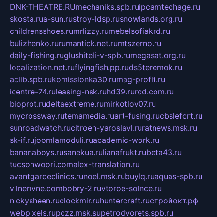
DNK-THEATRE.RU
mechaniks.spb.ru
ipcamtechage.ru
skosta.ru
a-sun.ru
stroy-ldsp.ru
snowlands.org.ru
childrensshoes.ru
mrlizzy.ru
mebelsofiakrd.ru
bulizhenko.ru
rumantick.net.ru
mtszerno.ru
daily-fishing.ru
glushiteli-v-spb.ru
megasat.org.ru
localization.net.ru
flyingfish.pp.ru
ds5teremok.ru
aclib.spb.ru
komissionka30.ru
mag-profit.ru
icentre-74.ru
leasing-nsk.ru
hd39.ru
rcd.com.ru
bioprot.ru
deltaextreme.ru
mirkotlov07.ru
mycrossway.ru
temamedia.ru
art-fusing.ru
cbslefort.ru
sunroadwatch.ru
citroen-yaroslavl.ru
ratnews.msk.ru
sk-if.ru
joomlamoduli.ru
academic-work.ru
bananaboys.ru
sanekua.ru
lianafrukt.ru
beta43.ru
tucsonwoori.com
alex-translation.ru
avantgardeclinics.ru
noel.msk.ru
buylq.ru
aquas-spb.ru
vilnerivne.com
bobry-2.ru
vtoroe-solnce.ru
nickysheen.ru
clockmir.ru
huntercraft.ru
стройокт.рф
webpixels.ru
pczz.msk.su
petrodvorets.spb.ru