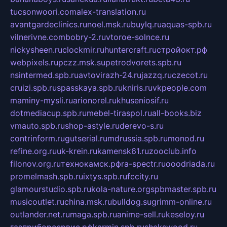
tucsonwoori.com
alex-translation.ru
avantgardeclinics.ru
noel.msk.ru
buylq.ru
aquas-spb.ru
vilnerivne.com
bobry-2.ru
vtoroe-solnce.ru
nickysheen.ru
clockmir.ru
huntercraft.ru
стройокт.рф
webpixels.ru
pczz.msk.su
petrodvorets.spb.ru
nsintermed.spb.ru
avtovirazh-24.ru
jazzq.ru
czecot.ru
cruizi.spb.ru
spasskaya.spb.ru
kniris.ru
vkpeople.com
maminy-mysli.ru
arionorel.ru
khuseniosif.ru
dotmediacup.spb.ru
mebel-tiraspol.ru
all-books.biz
vmauto.spb.ru
shop-astyle.ru
derevo-s.ru
contrinform.ru
gutserial.ru
mdrussia.spb.ru
monod.ru
refine.org.ru
uk-krein.ru
kamensk61.ru
zooclub.info
filonov.org.ru
технокамск.рф
ra-spectr.ru
ooodriada.ru
promelmash.spb.ru
ixtys.spb.ru
fccity.ru
glamourstudio.spb.ru
kola-nature.org
spbmaster.spb.ru
musicoutlet.ru
china.msk.ru
bulldog.su
grimm-online.ru
outlander.net.ru
maga.spb.ru
anime-sell.ru
keseloy.ru