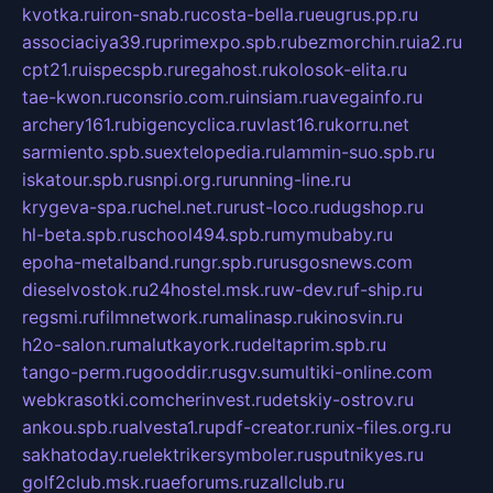
kvotka.ru
iron-snab.ru
costa-bella.ru
eugrus.pp.ru
associaciya39.ru
primexpo.spb.ru
bezmorchin.ru
ia2.ru
cpt21.ru
ispecspb.ru
regahost.ru
kolosok-elita.ru
tae-kwon.ru
consrio.com.ru
insiam.ru
avegainfo.ru
archery161.ru
bigencyclica.ru
vlast16.ru
korru.net
sarmiento.spb.su
extelopedia.ru
lammin-suo.spb.ru
iskatour.spb.ru
snpi.org.ru
running-line.ru
krygeva-spa.ru
chel.net.ru
rust-loco.ru
dugshop.ru
hl-beta.spb.ru
school494.spb.ru
mymubaby.ru
epoha-metalband.ru
ngr.spb.ru
rusgosnews.com
dieselvostok.ru
24hostel.msk.ru
w-dev.ru
f-ship.ru
regsmi.ru
filmnetwork.ru
malinasp.ru
kinosvin.ru
h2o-salon.ru
malutkayork.ru
deltaprim.spb.ru
tango-perm.ru
gooddir.ru
sgv.su
multiki-online.com
webkrasotki.com
cherinvest.ru
detskiy-ostrov.ru
ankou.spb.ru
alvesta1.ru
pdf-creator.ru
nix-files.org.ru
sakhatoday.ru
elektrikersymboler.ru
sputnikyes.ru
golf2club.msk.ru
aeforums.ru
zallclub.ru