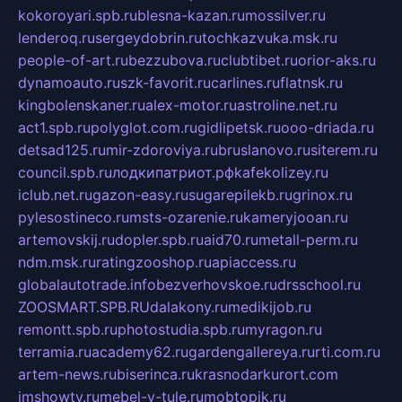
kokoroyari.spb.ru
blesna-kazan.ru
mossilver.ru
lenderoq.ru
sergeydobrin.ru
tochkazvuka.msk.ru
people-of-art.ru
bezzubova.ru
clubtibet.ru
orior-aks.ru
dynamoauto.ru
szk-favorit.ru
carlines.ru
flatnsk.ru
kingbolenskaner.ru
alex-motor.ru
astroline.net.ru
act1.spb.ru
polyglot.com.ru
gidlipetsk.ru
ooo-driada.ru
detsad125.ru
mir-zdoroviya.ru
bruslanovo.ru
siterem.ru
council.spb.ru
лодкипатриот.рф
kafekolizey.ru
iclub.net.ru
gazon-easy.ru
sugarepilekb.ru
grinox.ru
pylesostineco.ru
msts-ozarenie.ru
kameryjooan.ru
artemovskij.ru
dopler.spb.ru
aid70.ru
metall-perm.ru
ndm.msk.ru
ratingzooshop.ru
apiaccess.ru
globalautotrade.info
bezverhovskoe.ru
drsschool.ru
ZOOSMART.SPB.RU
dalakony.ru
medikijob.ru
remontt.spb.ru
photostudia.spb.ru
myragon.ru
terramia.ru
academy62.ru
gardengallereya.ru
rti.com.ru
artem-news.ru
biserinca.ru
krasnodarkurort.com
imshowtv.ru
mebel-v-tule.ru
mobtopik.ru