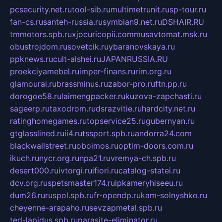
pcsecurity.net.ru
tool-sib.ru
multimetrunit.ru
sp-tour.ru
fan-cs.ru
santeh-russia.ru
symbian9.net.ru
DSHAIR.RU
tmmotors.spb.ru
xjocuricopii.com
musavtomat.msk.ru
obustrojdom.ru
sovetcik.ru
ybaranovskaya.ru
ppknews.ru
cult-alshei.ru
JAPANRUSSIA.RU
proekciyamebel.ru
imper-finans.ru
rim.org.ru
glamourai.ru
brassminus.ru
zabor-pro.ru
ftn.pp.ru
dorogoe58.ru
laimengpacker.ru
kuzova-zapchasti.ru
sageerp.ru
taxodrom.ru
dsrazvitie.ru
hardcity.net.ru
ratinghomegames.ru
topservice25.ru
gubernyan.ru
gtglasslined.ru
ii4.ru
tssport.spb.ru
andorra24.com
blackwallstreet.ru
oboimos.ru
optim-doors.com.ru
ikuch.ru
nycr.org.ru
npa21.ru
vremya-ch.spb.ru
desert000.ru
ivtorgi.ru
ifiori.ru
catalog-statei.ru
dcv.org.ru
spetsmaster174.ru
ipkameryhiseeu.ru
dum26.ru
ruspol.spb.ru
fr-opendp.ru
kam-solnyshko.ru
cheyenne-arapaho.ru
sevzapmetal.spb.ru
ted-lapidus.spb.ru
parasite-eliminator.ru