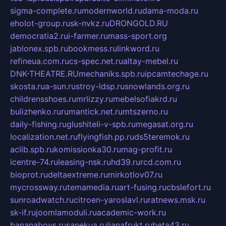
sigma-complete.ru
modernworld.ru
dama-moda.ru
eholot-group.ru
sk-nvkz.ru
DRONGOLD.RU
democratia2.ru
i-farmer.ru
mass-sport.org
jablonex.spb.ru
bookmess.ru
linkword.ru
refineua.com.ru
cs-spec.net.ru
altay-mebel.ru
DNK-THEATRE.RU
mechaniks.spb.ru
ipcamtechage.ru
skosta.ru
a-sun.ru
stroy-ldsp.ru
snowlands.org.ru
childrensshoes.ru
mrlizzy.ru
mebelsofiakrd.ru
bulizhenko.ru
rumantick.net.ru
mtszerno.ru
daily-fishing.ru
glushiteli-v-spb.ru
megasat.org.ru
localization.net.ru
flyingfish.pp.ru
ds5teremok.ru
aclib.spb.ru
komissionka30.ru
mag-profit.ru
icentre-74.ru
leasing-nsk.ru
hd39.ru
rcd.com.ru
bioprot.ru
deltaextreme.ru
mirkotlov07.ru
mycrossway.ru
temamedia.ru
art-fusing.ru
cbslefort.ru
sunroadwatch.ru
citroen-yaroslavl.ru
ratnews.msk.ru
sk-if.ru
joomlamoduli.ru
academic-work.ru
bananaboys.ru
sanekua.ru
lianafrukt.ru
beta43.ru