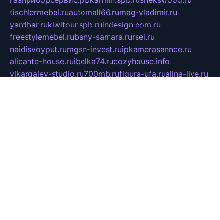
газприборсервис.рф
karmin.spb.ru
shekswood.ru
tischlermebel.ru
automall66.ru
mag-vladimir.ru
yardbar.ru
kiwitour.spb.ru
indesign.com.ru
freestylemebel.ru
bany-samara.ru
rsei.ru
naidisvoyput.ru
mgsn-invest.ru
ipkamerasannce.ru
alicante-house.ru
ibelka74.ru
cozyhouse.info
vlkargalev-studio.ru
700mb.ru
figura-ufa.ru
alina-live.ru
belarusiannews.ru
womenknow.ru
dos-vniimk.ru
sega.net.ru
dv.net.ru
phenomenonsofhistory.com
telesputnik.net.ru
wall.pp.ru
pylesosroidmi.ru
gtc-clan.ru
cligs.ru
bibikazap.ru
popova.org.ru
netwhistler.spb.ru
bellvil.ru
bonzon.ru
iss-vladik.ru
defiparis.net.ru
las-gryzas.ru
amku.ru
electednews.spb.ru
feather.org.ru
spar72.ru
tankiigri.ru
dominus.com.ru
ibtree.ru
sanykool.pp.ru
unixlib.org.ru
menatep.spb.ru
gartenterrassen.ru
printeka.ru
skvozilka.com.ru
parkovka-pub.ru
lovemobi.ru
art-ru.ru
emulatorz.com.ru
alucomp.com.ru
tatforum.com.ru