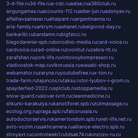
3-d-file.ru
3d-file.ru
a-cdc.ru
aalse.ru
a380club.ru
airgungames.ru
accounts-112.ru
adler-jun.ru
adonyev.ru
alfeihavsalnassr.ru
altaipant.ru
argentinamia.ru
aria-family.ru
arkrym.ru
ashanet.ru
belgorod-day.ru
bankaribi.ru
bandamn.ru
bigfatcc.ru
blagodarenie-spb.ru
borodino-media.ru
card-voice.ru
cardvoice.ru
zed-online.ru
zvonitut.ru
zebra-tlt.ru
zarafshan.ru
york-life.ru
vintovoykompressor.ru
vladivostok-map.ru
vlknrussia.ru
wasabi-shop.ru
webamator.ru
zaryna.ru
youtubefree.ru
x-ton.ru
trade-farm.ru
tajuncos.ru
taksu.ru
tor-lyubov-i-grom.ru
spayderhed-2022.ru
splclub.ru
stoppamedia.ru
snow-guard.ru
slovar-ivrit.ru
cleanmedicine.ru
shkurki-karakulya.ru
kanotiforet.spb.ru
tutmassage.ru
ecolog.org.ru
praga.spb.ru
falcorussia.ru
autodoctorservis.ru
kamertondom.spb.ru
net-life.net.ru
avto-vozim.ru
sakhcamera.ru
alliance-electro.spb.ru
stroyavt.ru
controlweb1.ru
tdsak74.ru
kinzozo-ru.ru