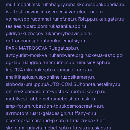
multimodal.msk.ru
habaigry.ru
haikko.ru
sobakopedia.ru
isz-fest.ru
ewnc.info
screensaver-clock.net.ru
volnav.spb.ru
comnat.ru
npf.net.ru
7bit.pp.ru
kalugatur.ru
tesiaes.ru
card.com.ru
kazanka.spb.ru
gildiya-kuznecov.ru
kameryboavision.ru
griffoncom.spb.ru
fabrika-emotsiy.ru
PARK-MATROSOVA.RU
agat.spb.ru
avtoyurist-moskva1.ru
hardware.org.ru
схема-авто.рф
dg-lab.ru
angrup.ru
recruiter.spb.ru
music8.spb.ru
krsk124.ru
kubok.spb.ru
romanofforex.ru
analitikaplus.ru
spyonline.ru
zosikamery.ru
sloboda-ural.pp.ru
AUTO-COM.SU
hohota.net
alimy.ru
online-z.com
aromat-vostoka.ru
otdelkaexp.ru
mobilvest.ru
bbd.net.ru
mebelshop.msk.ru
smp-forum.ru
bastion-td.ru
kosmoscreative.ru
avrmotors.ru
art-galadesign.ru
tiffany-c.ru
ecostep-samara.ru
d-p.spb.ru
галактика73.рф
sko.com.ru
davitamebel-spb.ru
fotsis.ru
tesiaes.ru