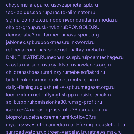
cheyenne-arapaho.ru
sevzapmetal.spb.ru
ted-lapidus.spb.ru
parasite-eliminator.ru
sigma-complete.ru
modernworld.ru
dama-moda.ru
eholot-group.ru
sk-nvkz.ru
DRONGOLD.RU
democratia2.ru
i-farmer.ru
mass-sport.org
jablonex.spb.ru
bookmess.ru
linkword.ru
refineua.com.ru
cs-spec.net.ru
altay-mebel.ru
DNK-THEATRE.RU
mechaniks.spb.ru
ipcamtechage.ru
skosta.ru
a-sun.ru
stroy-ldsp.ru
snowlands.org.ru
childrensshoes.ru
mrlizzy.ru
mebelsofiakrd.ru
bulizhenko.ru
rumantick.net.ru
mtszerno.ru
daily-fishing.ru
glushiteli-v-spb.ru
megasat.org.ru
localization.net.ru
flyingfish.pp.ru
ds5teremok.ru
aclib.spb.ru
komissionka30.ru
mag-profit.ru
icentre-74.ru
leasing-nsk.ru
hd39.ru
rcd.com.ru
bioprot.ru
deltaextreme.ru
mirkotlov07.ru
mycrossway.ru
temamedia.ru
art-fusing.ru
cbslefort.ru
sunroadwatch.ru
citroen-yaroslavl.ru
ratnews.msk.ru