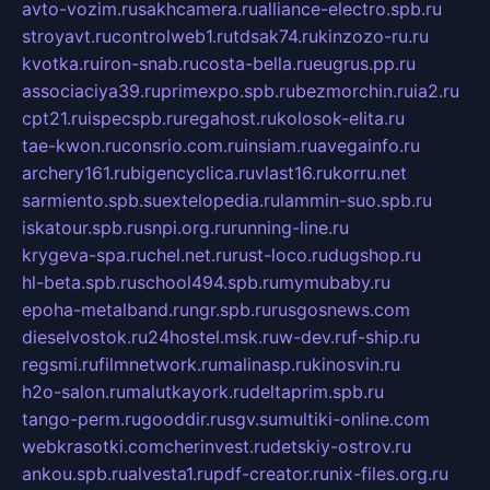
avto-vozim.ru
sakhcamera.ru
alliance-electro.spb.ru
stroyavt.ru
controlweb1.ru
tdsak74.ru
kinzozo-ru.ru
kvotka.ru
iron-snab.ru
costa-bella.ru
eugrus.pp.ru
associaciya39.ru
primexpo.spb.ru
bezmorchin.ru
ia2.ru
cpt21.ru
ispecspb.ru
regahost.ru
kolosok-elita.ru
tae-kwon.ru
consrio.com.ru
insiam.ru
avegainfo.ru
archery161.ru
bigencyclica.ru
vlast16.ru
korru.net
sarmiento.spb.su
extelopedia.ru
lammin-suo.spb.ru
iskatour.spb.ru
snpi.org.ru
running-line.ru
krygeva-spa.ru
chel.net.ru
rust-loco.ru
dugshop.ru
hl-beta.spb.ru
school494.spb.ru
mymubaby.ru
epoha-metalband.ru
ngr.spb.ru
rusgosnews.com
dieselvostok.ru
24hostel.msk.ru
w-dev.ru
f-ship.ru
regsmi.ru
filmnetwork.ru
malinasp.ru
kinosvin.ru
h2o-salon.ru
malutkayork.ru
deltaprim.spb.ru
tango-perm.ru
gooddir.ru
sgv.su
multiki-online.com
webkrasotki.com
cherinvest.ru
detskiy-ostrov.ru
ankou.spb.ru
alvesta1.ru
pdf-creator.ru
nix-files.org.ru