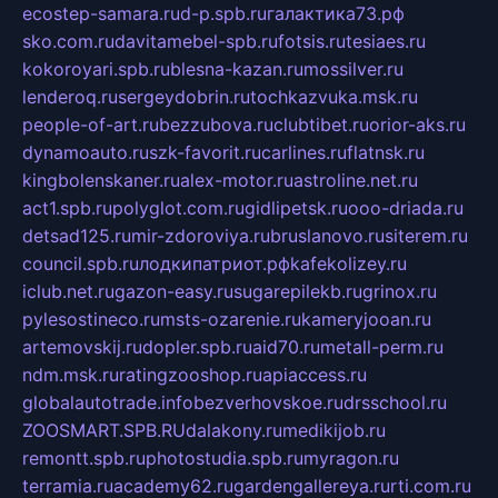
ecostep-samara.ru
d-p.spb.ru
галактика73.рф
sko.com.ru
davitamebel-spb.ru
fotsis.ru
tesiaes.ru
kokoroyari.spb.ru
blesna-kazan.ru
mossilver.ru
lenderoq.ru
sergeydobrin.ru
tochkazvuka.msk.ru
people-of-art.ru
bezzubova.ru
clubtibet.ru
orior-aks.ru
dynamoauto.ru
szk-favorit.ru
carlines.ru
flatnsk.ru
kingbolenskaner.ru
alex-motor.ru
astroline.net.ru
act1.spb.ru
polyglot.com.ru
gidlipetsk.ru
ooo-driada.ru
detsad125.ru
mir-zdoroviya.ru
bruslanovo.ru
siterem.ru
council.spb.ru
лодкипатриот.рф
kafekolizey.ru
iclub.net.ru
gazon-easy.ru
sugarepilekb.ru
grinox.ru
pylesostineco.ru
msts-ozarenie.ru
kameryjooan.ru
artemovskij.ru
dopler.spb.ru
aid70.ru
metall-perm.ru
ndm.msk.ru
ratingzooshop.ru
apiaccess.ru
globalautotrade.info
bezverhovskoe.ru
drsschool.ru
ZOOSMART.SPB.RU
dalakony.ru
medikijob.ru
remontt.spb.ru
photostudia.spb.ru
myragon.ru
terramia.ru
academy62.ru
gardengallereya.ru
rti.com.ru