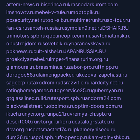
artem-news.ru
biserinca.ru
krasnodarkurort.com
imshowtv.ru
mebel-v-tule.ru
mobtopik.ru
pcsecurity.net.ru
tool-sib.ru
multimetrunit.ru
sp-tour.ru
fan-cs.ru
santeh-russia.ru
symbian9.net.ru
DSHAIR.RU
tmmotors.spb.ru
xjocuricopii.com
musavtomat.msk.ru
obustrojdom.ru
sovetcik.ru
ybaranovskaya.ru
ppknews.ru
cult-alshei.ru
JAPANRUSSIA.RU
proekciyamebel.ru
imper-finans.ru
rim.org.ru
glamourai.ru
brassminus.ru
zabor-pro.ru
ftn.pp.ru
dorogoe58.ru
laimengpacker.ru
kuzova-zapchasti.ru
sageerp.ru
taxodrom.ru
dsrazvitie.ru
hardcity.net.ru
ratinghomegames.ru
topservice25.ru
gubernyan.ru
gtglasslined.ru
ii4.ru
tssport.spb.ru
andorra24.com
blackwallstreet.ru
oboimos.ru
optim-doors.com.ru
ikuch.ru
nycr.org.ru
npa21.ru
vremya-ch.spb.ru
desert000.ru
ivtorgi.ru
ifiori.ru
catalog-statei.ru
dcv.org.ru
spetsmaster174.ru
ipkameryhiseeu.ru
dum26.ru
ruspol.spb.ru
fr-opendp.ru
kam-solnyshko.ru