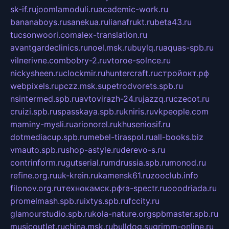
sk-if.ru
joomlamoduli.ru
academic-work.ru
bananaboys.ru
sanekua.ru
lianafrukt.ru
beta43.ru
tucsonwoori.com
alex-translation.ru
avantgardeclinics.ru
noel.msk.ru
buylq.ru
aquas-spb.ru
vilnerivne.com
bobry-2.ru
vtoroe-solnce.ru
nickysheen.ru
clockmir.ru
huntercraft.ru
стройокт.рф
webpixels.ru
pczz.msk.su
petrodvorets.spb.ru
nsintermed.spb.ru
avtovirazh-24.ru
jazzq.ru
czecot.ru
cruizi.spb.ru
spasskaya.spb.ru
kniris.ru
vkpeople.com
maminy-mysli.ru
arionorel.ru
khuseniosif.ru
dotmediacup.spb.ru
mebel-tiraspol.ru
all-books.biz
vmauto.spb.ru
shop-astyle.ru
derevo-s.ru
contrinform.ru
gutserial.ru
mdrussia.spb.ru
monod.ru
refine.org.ru
uk-krein.ru
kamensk61.ru
zooclub.info
filonov.org.ru
технокамск.рф
ra-spectr.ru
ooodriada.ru
promelmash.spb.ru
ixtys.spb.ru
fccity.ru
glamourstudio.spb.ru
kola-nature.org
spbmaster.spb.ru
musicoutlet.ru
china.msk.ru
bulldog.su
grimm-online.ru