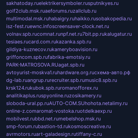
sakhatoday.ru
elektrikersymboler.ru
sputnikyes.ru
golf2club.msk.ru
aeforums.ru
zallclub.ru
multimodal.msk.ru
habaigry.ru
haikko.ru
sobakopedia.ru
isz-fest.ru
ewnc.info
screensaver-clock.net.ru
volnav.spb.ru
comnat.ru
npf.net.ru
7bit.pp.ru
kalugatur.ru
tesiaes.ru
card.com.ru
kazanka.spb.ru
gildiya-kuznecov.ru
kameryboavision.ru
griffoncom.spb.ru
fabrika-emotsiy.ru
PARK-MATROSOVA.RU
agat.spb.ru
avtoyurist-moskva1.ru
hardware.org.ru
схема-авто.рф
dg-lab.ru
angrup.ru
recruiter.spb.ru
music8.spb.ru
krsk124.ru
kubok.spb.ru
romanofforex.ru
analitikaplus.ru
spyonline.ru
zosikamery.ru
sloboda-ural.pp.ru
AUTO-COM.SU
hohota.net
alimy.ru
online-z.com
aromat-vostoka.ru
otdelkaexp.ru
mobilvest.ru
bbd.net.ru
mebelshop.msk.ru
smp-forum.ru
bastion-td.ru
kosmoscreative.ru
avrmotors.ru
art-galadesign.ru
tiffany-c.ru