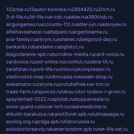
133chel.ru
13autor-kolonka.ru
2864420.ru
2rich.ru
3-d-file.ru
3d-file.ru
a-cdc.ru
aalse.ru
a380club.ru
airgungames.ru
accounts-112.ru
adler-jun.ru
adonyev.ru
alfeihavsalnassr.ru
altaipant.ru
argentinamia.ru
aria-family.ru
arkrym.ru
ashanet.ru
belgorod-day.ru
bankaribi.ru
bandamn.ru
bigfatcc.ru
blagodarenie-spb.ru
borodino-media.ru
card-voice.ru
cardvoice.ru
zed-online.ru
zvonitut.ru
zebra-tlt.ru
zarafshan.ru
york-life.ru
vintovoykompressor.ru
vladivostok-map.ru
vlknrussia.ru
wasabi-shop.ru
webamator.ru
zaryna.ru
youtubefree.ru
x-ton.ru
trade-farm.ru
tajuncos.ru
taksu.ru
tor-lyubov-i-grom.ru
spayderhed-2022.ru
splclub.ru
stoppamedia.ru
snow-guard.ru
slovar-ivrit.ru
cleanmedicine.ru
shkurki-karakulya.ru
kanotiforet.spb.ru
tutmassage.ru
ecolog.org.ru
praga.spb.ru
falcorussia.ru
autodoctorservis.ru
kamertondom.spb.ru
net-life.net.ru