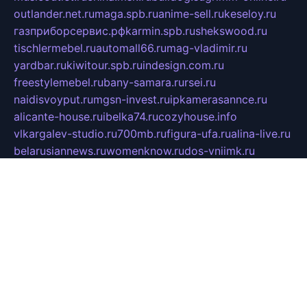
outlander.net.ru
maga.spb.ru
anime-sell.ru
keseloy.ru
газприборсервис.рф
karmin.spb.ru
shekswood.ru
tischlermebel.ru
automall66.ru
mag-vladimir.ru
yardbar.ru
kiwitour.spb.ru
indesign.com.ru
freestylemebel.ru
bany-samara.ru
rsei.ru
naidisvoyput.ru
mgsn-invest.ru
ipkamerasannce.ru
alicante-house.ru
ibelka74.ru
cozyhouse.info
vlkargalev-studio.ru
700mb.ru
figura-ufa.ru
alina-live.ru
belarusiannews.ru
womenknow.ru
dos-vniimk.ru
sega.net.ru
dv.net.ru
phenomenonsofhistory.com
telesputnik.net.ru
wall.pp.ru
pylesosroidmi.ru
gtc-clan.ru
cligs.ru
bibikazap.ru
popova.org.ru
netwhistler.spb.ru
bellvil.ru
bonzon.ru
iss-vladik.ru
defiparis.net.ru
las-gryzas.ru
amku.ru
electednews.spb.ru
feather.org.ru
spar72.ru
tankiigri.ru
dominus.com.ru
ibtree.ru
sanykool.pp.ru
unixlib.org.ru
menatep.spb.ru
gartenterrassen.ru
printeka.ru
skvozilka.com.ru
parkovka-pub.ru
lovemobi.ru
art-ru.ru