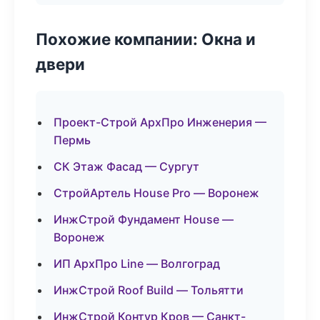
Похожие компании: Окна и
двери
Проект-Строй АрхПро Инженерия —
Пермь
СК Этаж Фасад — Сургут
СтройАртель House Pro — Воронеж
ИнжСтрой Фундамент House —
Воронеж
ИП АрхПро Line — Волгоград
ИнжСтрой Roof Build — Тольятти
ИнжСтрой Контур Кров — Санкт-