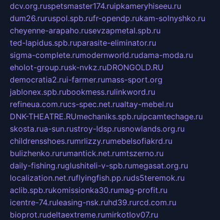
dcv.org.ru
spetsmaster174.ru
ipkameryhiseeu.ru
dum26.ru
ruspol.spb.ru
fr-opendp.ru
kam-solnyshko.ru
cheyenne-arapaho.ru
sevzapmetal.spb.ru
ted-lapidus.spb.ru
parasite-eliminator.ru
sigma-complete.ru
modernworld.ru
dama-moda.ru
eholot-group.ru
sk-nvkz.ru
DRONGOLD.RU
democratia2.ru
i-farmer.ru
mass-sport.org
jablonex.spb.ru
bookmess.ru
linkword.ru
refineua.com.ru
cs-spec.net.ru
altay-mebel.ru
DNK-THEATRE.RU
mechaniks.spb.ru
ipcamtechage.ru
skosta.ru
a-sun.ru
stroy-ldsp.ru
snowlands.org.ru
childrensshoes.ru
mrlizzy.ru
mebelsofiakrd.ru
bulizhenko.ru
rumantick.net.ru
mtszerno.ru
daily-fishing.ru
glushiteli-v-spb.ru
megasat.org.ru
localization.net.ru
flyingfish.pp.ru
ds5teremok.ru
aclib.spb.ru
komissionka30.ru
mag-profit.ru
icentre-74.ru
leasing-nsk.ru
hd39.ru
rcd.com.ru
bioprot.ru
deltaextreme.ru
mirkotlov07.ru