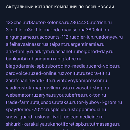
Актуальный каталог компаний по всей России
133chel.ru
13autor-kolonka.ru
2864420.ru
2rich.ru
3-d-file.ru
3d-file.ru
a-cdc.ru
aalse.ru
a380club.ru
airgungames.ru
accounts-112.ru
adler-jun.ru
adonyev.ru
alfeihavsalnassr.ru
altaipant.ru
argentinamia.ru
aria-family.ru
arkrym.ru
ashanet.ru
belgorod-day.ru
bankaribi.ru
bandamn.ru
bigfatcc.ru
blagodarenie-spb.ru
borodino-media.ru
card-voice.ru
cardvoice.ru
zed-online.ru
zvonitut.ru
zebra-tlt.ru
zarafshan.ru
york-life.ru
vintovoykompressor.ru
vladivostok-map.ru
vlknrussia.ru
wasabi-shop.ru
webamator.ru
zaryna.ru
youtubefree.ru
x-ton.ru
trade-farm.ru
tajuncos.ru
taksu.ru
tor-lyubov-i-grom.ru
spayderhed-2022.ru
splclub.ru
stoppamedia.ru
snow-guard.ru
slovar-ivrit.ru
cleanmedicine.ru
shkurki-karakulya.ru
kanotiforet.spb.ru
tutmassage.ru