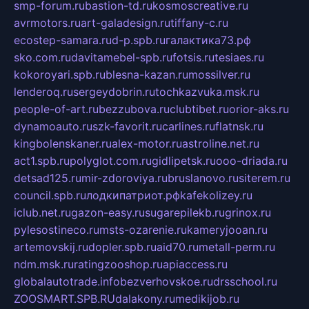
smp-forum.ru
bastion-td.ru
kosmoscreative.ru
avrmotors.ru
art-galadesign.ru
tiffany-c.ru
ecostep-samara.ru
d-p.spb.ru
галактика73.рф
sko.com.ru
davitamebel-spb.ru
fotsis.ru
tesiaes.ru
kokoroyari.spb.ru
blesna-kazan.ru
mossilver.ru
lenderoq.ru
sergeydobrin.ru
tochkazvuka.msk.ru
people-of-art.ru
bezzubova.ru
clubtibet.ru
orior-aks.ru
dynamoauto.ru
szk-favorit.ru
carlines.ru
flatnsk.ru
kingbolenskaner.ru
alex-motor.ru
astroline.net.ru
act1.spb.ru
polyglot.com.ru
gidlipetsk.ru
ooo-driada.ru
detsad125.ru
mir-zdoroviya.ru
bruslanovo.ru
siterem.ru
council.spb.ru
лодкипатриот.рф
kafekolizey.ru
iclub.net.ru
gazon-easy.ru
sugarepilekb.ru
grinox.ru
pylesostineco.ru
msts-ozarenie.ru
kameryjooan.ru
artemovskij.ru
dopler.spb.ru
aid70.ru
metall-perm.ru
ndm.msk.ru
ratingzooshop.ru
apiaccess.ru
globalautotrade.info
bezverhovskoe.ru
drsschool.ru
ZOOSMART.SPB.RU
dalakony.ru
medikijob.ru