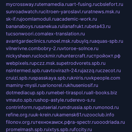
mycrossway.ru
temamedia.ru
art-fusing.ru
cbslefort.ru
sunroadwatch.ru
citroen-yaroslavl.ru
ratnews.msk.ru
sk-if.ru
joomlamoduli.ru
academic-work.ru
bananaboys.ru
sanekua.ru
lianafrukt.ru
beta43.ru
tucsonwoori.com
alex-translation.ru
avantgardeclinics.ru
noel.msk.ru
buylq.ru
aquas-spb.ru
vilnerivne.com
bobry-2.ru
vtoroe-solnce.ru
nickysheen.ru
clockmir.ru
huntercraft.ru
стройокт.рф
webpixels.ru
pczz.msk.su
petrodvorets.spb.ru
nsintermed.spb.ru
avtovirazh-24.ru
jazzq.ru
czecot.ru
cruizi.spb.ru
spasskaya.spb.ru
kniris.ru
vkpeople.com
maminy-mysli.ru
arionorel.ru
khuseniosif.ru
dotmediacup.spb.ru
mebel-tiraspol.ru
all-books.biz
vmauto.spb.ru
shop-astyle.ru
derevo-s.ru
contrinform.ru
gutserial.ru
mdrussia.spb.ru
monod.ru
refine.org.ru
uk-krein.ru
kamensk61.ru
zooclub.info
filonov.org.ru
технокамск.рф
ra-spectr.ru
ooodriada.ru
promelmash.spb.ru
ixtys.spb.ru
fccity.ru