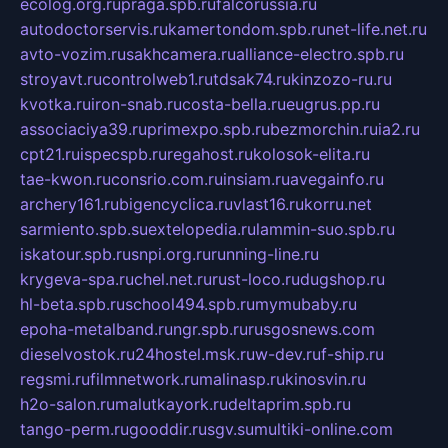
ecolog.org.ru
praga.spb.ru
falcorussia.ru
autodoctorservis.ru
kamertondom.spb.ru
net-life.net.ru
avto-vozim.ru
sakhcamera.ru
alliance-electro.spb.ru
stroyavt.ru
controlweb1.ru
tdsak74.ru
kinzozo-ru.ru
kvotka.ru
iron-snab.ru
costa-bella.ru
eugrus.pp.ru
associaciya39.ru
primexpo.spb.ru
bezmorchin.ru
ia2.ru
cpt21.ru
ispecspb.ru
regahost.ru
kolosok-elita.ru
tae-kwon.ru
consrio.com.ru
insiam.ru
avegainfo.ru
archery161.ru
bigencyclica.ru
vlast16.ru
korru.net
sarmiento.spb.su
extelopedia.ru
lammin-suo.spb.ru
iskatour.spb.ru
snpi.org.ru
running-line.ru
krygeva-spa.ru
chel.net.ru
rust-loco.ru
dugshop.ru
hl-beta.spb.ru
school494.spb.ru
mymubaby.ru
epoha-metalband.ru
ngr.spb.ru
rusgosnews.com
dieselvostok.ru
24hostel.msk.ru
w-dev.ru
f-ship.ru
regsmi.ru
filmnetwork.ru
malinasp.ru
kinosvin.ru
h2o-salon.ru
malutkayork.ru
deltaprim.spb.ru
tango-perm.ru
gooddir.ru
sgv.su
multiki-online.com