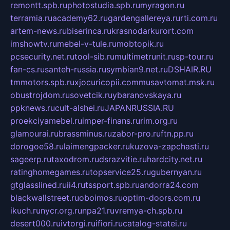
remontt.spb.ru
photostudia.spb.ru
myragon.ru
terramia.ru
academy62.ru
gardengallereya.ru
rti.com.ru
artem-news.ru
biserinca.ru
krasnodarkurort.com
imshowtv.ru
mebel-v-tule.ru
mobtopik.ru
pcsecurity.net.ru
tool-sib.ru
multimetrunit.ru
sp-tour.ru
fan-cs.ru
santeh-russia.ru
symbian9.net.ru
DSHAIR.RU
tmmotors.spb.ru
xjocuricopii.com
musavtomat.msk.ru
obustrojdom.ru
sovetcik.ru
ybaranovskaya.ru
ppknews.ru
cult-alshei.ru
JAPANRUSSIA.RU
proekciyamebel.ru
imper-finans.ru
rim.org.ru
glamourai.ru
brassminus.ru
zabor-pro.ru
ftn.pp.ru
dorogoe58.ru
laimengpacker.ru
kuzova-zapchasti.ru
sageerp.ru
taxodrom.ru
dsrazvitie.ru
hardcity.net.ru
ratinghomegames.ru
topservice25.ru
gubernyan.ru
gtglasslined.ru
ii4.ru
tssport.spb.ru
andorra24.com
blackwallstreet.ru
oboimos.ru
optim-doors.com.ru
ikuch.ru
nycr.org.ru
npa21.ru
vremya-ch.spb.ru
desert000.ru
ivtorgi.ru
ifiori.ru
catalog-statei.ru