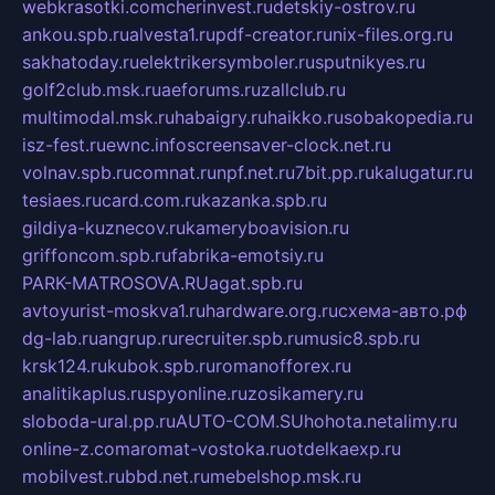
webkrasotki.com
cherinvest.ru
detskiy-ostrov.ru
ankou.spb.ru
alvesta1.ru
pdf-creator.ru
nix-files.org.ru
sakhatoday.ru
elektrikersymboler.ru
sputnikyes.ru
golf2club.msk.ru
aeforums.ru
zallclub.ru
multimodal.msk.ru
habaigry.ru
haikko.ru
sobakopedia.ru
isz-fest.ru
ewnc.info
screensaver-clock.net.ru
volnav.spb.ru
comnat.ru
npf.net.ru
7bit.pp.ru
kalugatur.ru
tesiaes.ru
card.com.ru
kazanka.spb.ru
gildiya-kuznecov.ru
kameryboavision.ru
griffoncom.spb.ru
fabrika-emotsiy.ru
PARK-MATROSOVA.RU
agat.spb.ru
avtoyurist-moskva1.ru
hardware.org.ru
схема-авто.рф
dg-lab.ru
angrup.ru
recruiter.spb.ru
music8.spb.ru
krsk124.ru
kubok.spb.ru
romanofforex.ru
analitikaplus.ru
spyonline.ru
zosikamery.ru
sloboda-ural.pp.ru
AUTO-COM.SU
hohota.net
alimy.ru
online-z.com
aromat-vostoka.ru
otdelkaexp.ru
mobilvest.ru
bbd.net.ru
mebelshop.msk.ru