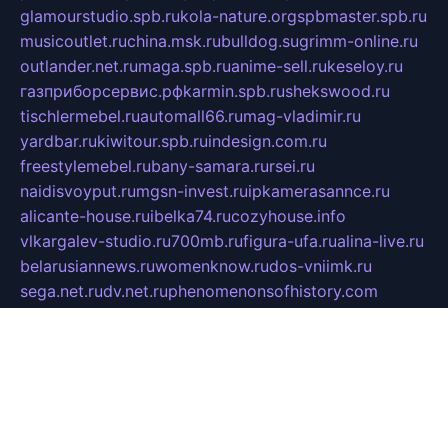
glamourstudio.spb.ru
kola-nature.org
spbmaster.spb.ru
musicoutlet.ru
china.msk.ru
bulldog.su
grimm-online.ru
outlander.net.ru
maga.spb.ru
anime-sell.ru
keseloy.ru
газприборсервис.рф
karmin.spb.ru
shekswood.ru
tischlermebel.ru
automall66.ru
mag-vladimir.ru
yardbar.ru
kiwitour.spb.ru
indesign.com.ru
freestylemebel.ru
bany-samara.ru
rsei.ru
naidisvoyput.ru
mgsn-invest.ru
ipkamerasannce.ru
alicante-house.ru
ibelka74.ru
cozyhouse.info
vlkargalev-studio.ru
700mb.ru
figura-ufa.ru
alina-live.ru
belarusiannews.ru
womenknow.ru
dos-vniimk.ru
sega.net.ru
dv.net.ru
phenomenonsofhistory.com
telesputnik.net.ru
wall.pp.ru
pylesosroidmi.ru
gtc-clan.ru
cligs.ru
bibikazap.ru
popova.org.ru
netwhistler.spb.ru
bellvil.ru
bonzon.ru
iss-vladik.ru
defiparis.net.ru
las-gryzas.ru
amku.ru
electednews.spb.ru
feather.org.ru
spar72.ru
tankiigri.ru
dominus.com.ru
ibtree.ru
sanykool.pp.ru
unixlib.org.ru