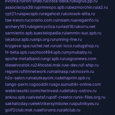
kvotka.ru
iron-snab.ru
costa-bella.ru
eugrus.pp.ru
associaciya39.ru
primexpo.spb.ru
bezmorchin.ru
ia2.ru
cpt21.ru
ispecspb.ru
regahost.ru
kolosok-elita.ru
tae-kwon.ru
consrio.com.ru
insiam.ru
avegainfo.ru
archery161.ru
bigencyclica.ru
vlast16.ru
korru.net
sarmiento.spb.su
extelopedia.ru
lammin-suo.spb.ru
iskatour.spb.ru
snpi.org.ru
running-line.ru
krygeva-spa.ru
chel.net.ru
rust-loco.ru
dugshop.ru
hl-beta.spb.ru
school494.spb.ru
mymubaby.ru
epoha-metalband.ru
ngr.spb.ru
rusgosnews.com
dieselvostok.ru
24hostel.msk.ru
w-dev.ru
f-ship.ru
regsmi.ru
filmnetwork.ru
malinasp.ru
kinosvin.ru
h2o-salon.ru
malutkayork.ru
deltaprim.spb.ru
tango-perm.ru
gooddir.ru
sgv.su
multiki-online.com
webkrasotki.com
cherinvest.ru
detskiy-ostrov.ru
ankou.spb.ru
alvesta1.ru
pdf-creator.ru
nix-files.org.ru
sakhatoday.ru
elektrikersymboler.ru
sputnikyes.ru
golf2club.msk.ru
aeforums.ru
zallclub.ru