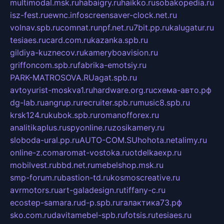
multimodal.msk.ru
habaigry.ru
haikko.ru
sobakopedia.ru
isz-fest.ru
ewnc.info
screensaver-clock.net.ru
volnav.spb.ru
comnat.ru
npf.net.ru
7bit.pp.ru
kalugatur.ru
tesiaes.ru
card.com.ru
kazanka.spb.ru
gildiya-kuznecov.ru
kameryboavision.ru
griffoncom.spb.ru
fabrika-emotsiy.ru
PARK-MATROSOVA.RU
agat.spb.ru
avtoyurist-moskva1.ru
hardware.org.ru
схема-авто.рф
dg-lab.ru
angrup.ru
recruiter.spb.ru
music8.spb.ru
krsk124.ru
kubok.spb.ru
romanofforex.ru
analitikaplus.ru
spyonline.ru
zosikamery.ru
sloboda-ural.pp.ru
AUTO-COM.SU
hohota.net
alimy.ru
online-z.com
aromat-vostoka.ru
otdelkaexp.ru
mobilvest.ru
bbd.net.ru
mebelshop.msk.ru
smp-forum.ru
bastion-td.ru
kosmoscreative.ru
avrmotors.ru
art-galadesign.ru
tiffany-c.ru
ecostep-samara.ru
d-p.spb.ru
галактика73.рф
sko.com.ru
davitamebel-spb.ru
fotsis.ru
tesiaes.ru