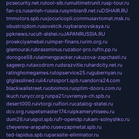
pcsecurity.net.ru
tool-sib.ru
multimetrunit.ru
sp-tour.ru
fan-cs.ru
santeh-russia.ru
symbian9.net.ru
DSHAIR.RU
tmmotors.spb.ru
xjocuricopii.com
musavtomat.msk.ru
obustrojdom.ru
sovetcik.ru
ybaranovskaya.ru
ppknews.ru
cult-alshei.ru
JAPANRUSSIA.RU
proekciyamebel.ru
imper-finans.ru
rim.org.ru
glamourai.ru
brassminus.ru
zabor-pro.ru
ftn.pp.ru
dorogoe58.ru
laimengpacker.ru
kuzova-zapchasti.ru
sageerp.ru
taxodrom.ru
dsrazvitie.ru
hardcity.net.ru
ratinghomegames.ru
topservice25.ru
gubernyan.ru
gtglasslined.ru
ii4.ru
tssport.spb.ru
andorra24.com
blackwallstreet.ru
oboimos.ru
optim-doors.com.ru
ikuch.ru
nycr.org.ru
npa21.ru
vremya-ch.spb.ru
desert000.ru
ivtorgi.ru
ifiori.ru
catalog-statei.ru
dcv.org.ru
spetsmaster174.ru
ipkameryhiseeu.ru
dum26.ru
ruspol.spb.ru
fr-opendp.ru
kam-solnyshko.ru
cheyenne-arapaho.ru
sevzapmetal.spb.ru
ted-lapidus.spb.ru
parasite-eliminator.ru