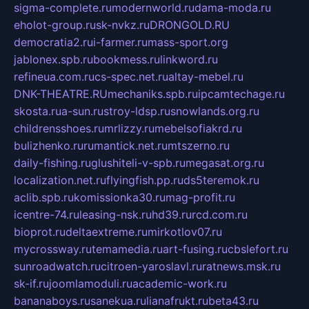
sigma-complete.ru
modernworld.ru
dama-moda.ru
eholot-group.ru
sk-nvkz.ru
DRONGOLD.RU
democratia2.ru
i-farmer.ru
mass-sport.org
jablonex.spb.ru
bookmess.ru
linkword.ru
refineua.com.ru
cs-spec.net.ru
altay-mebel.ru
DNK-THEATRE.RU
mechaniks.spb.ru
ipcamtechage.ru
skosta.ru
a-sun.ru
stroy-ldsp.ru
snowlands.org.ru
childrensshoes.ru
mrlizzy.ru
mebelsofiakrd.ru
bulizhenko.ru
rumantick.net.ru
mtszerno.ru
daily-fishing.ru
glushiteli-v-spb.ru
megasat.org.ru
localization.net.ru
flyingfish.pp.ru
ds5teremok.ru
aclib.spb.ru
komissionka30.ru
mag-profit.ru
icentre-74.ru
leasing-nsk.ru
hd39.ru
rcd.com.ru
bioprot.ru
deltaextreme.ru
mirkotlov07.ru
mycrossway.ru
temamedia.ru
art-fusing.ru
cbslefort.ru
sunroadwatch.ru
citroen-yaroslavl.ru
ratnews.msk.ru
sk-if.ru
joomlamoduli.ru
academic-work.ru
bananaboys.ru
sanekua.ru
lianafrukt.ru
beta43.ru