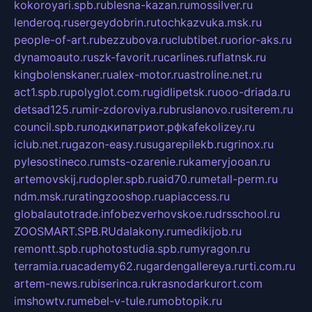
kokoroyari.spb.ru
blesna-kazan.ru
mossilver.ru
lenderoq.ru
sergeydobrin.ru
tochkazvuka.msk.ru
people-of-art.ru
bezzubova.ru
clubtibet.ru
orior-aks.ru
dynamoauto.ru
szk-favorit.ru
carlines.ru
flatnsk.ru
kingbolenskaner.ru
alex-motor.ru
astroline.net.ru
act1.spb.ru
polyglot.com.ru
gidlipetsk.ru
ooo-driada.ru
detsad125.ru
mir-zdoroviya.ru
bruslanovo.ru
siterem.ru
council.spb.ru
лодкипатриот.рф
kafekolizey.ru
iclub.net.ru
gazon-easy.ru
sugarepilekb.ru
grinox.ru
pylesostineco.ru
msts-ozarenie.ru
kameryjooan.ru
artemovskij.ru
dopler.spb.ru
aid70.ru
metall-perm.ru
ndm.msk.ru
ratingzooshop.ru
apiaccess.ru
globalautotrade.info
bezverhovskoe.ru
drsschool.ru
ZOOSMART.SPB.RU
dalakony.ru
medikijob.ru
remontt.spb.ru
photostudia.spb.ru
myragon.ru
terramia.ru
academy62.ru
gardengallereya.ru
rti.com.ru
artem-news.ru
biserinca.ru
krasnodarkurort.com
imshowtv.ru
mebel-v-tule.ru
mobtopik.ru