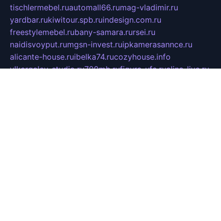
tischlermebel.ru
automall66.ru
mag-vladimir.ru
yardbar.ru
kiwitour.spb.ru
indesign.com.ru
freestylemebel.ru
bany-samara.ru
rsei.ru
naidisvoyput.ru
mgsn-invest.ru
ipkamerasannce.ru
alicante-house.ru
ibelka74.ru
cozyhouse.info
vlkargalev-studio.ru
700mb.ru
figura-ufa.ru
alina-live.ru
belarusiannews.ru
womenknow.ru
dos-vniimk.ru
sega.net.ru
dv.net.ru
phenomenonsofhistory.com
telesputnik.net.ru
wall.pp.ru
pylesosroidmi.ru
gtc-clan.ru
cligs.ru
bibikazap.ru
popova.org.ru
netwhistler.spb.ru
bellvil.ru
bonzon.ru
iss-vladik.ru
defiparis.net.ru
las-gryzas.ru
amku.ru
electednews.spb.ru
feather.org.ru
spar72.ru
tankiigri.ru
dominus.com.ru
ibtree.ru
sanykool.pp.ru
unixlib.org.ru
menatep.spb.ru
gartenterrassen.ru
printeka.ru
skvozilka.com.ru
parkovka-pub.ru
lovemobi.ru
art-ru.ru
emulatorz.com.ru
alucomp.com.ru
tatforum.com.ru
alternativa-profi.ru
dermakler.ru
artsurvey.ru
aredir.ru