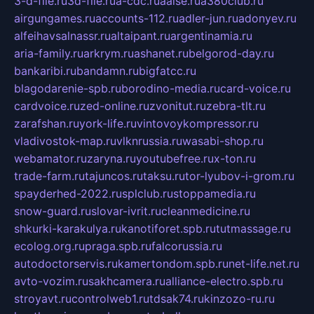
3-d-file.ru
3d-file.ru
a-cdc.ru
aalse.ru
a380club.ru
airgungames.ru
accounts-112.ru
adler-jun.ru
adonyev.ru
alfeihavsalnassr.ru
altaipant.ru
argentinamia.ru
aria-family.ru
arkrym.ru
ashanet.ru
belgorod-day.ru
bankaribi.ru
bandamn.ru
bigfatcc.ru
blagodarenie-spb.ru
borodino-media.ru
card-voice.ru
cardvoice.ru
zed-online.ru
zvonitut.ru
zebra-tlt.ru
zarafshan.ru
york-life.ru
vintovoykompressor.ru
vladivostok-map.ru
vlknrussia.ru
wasabi-shop.ru
webamator.ru
zaryna.ru
youtubefree.ru
x-ton.ru
trade-farm.ru
tajuncos.ru
taksu.ru
tor-lyubov-i-grom.ru
spayderhed-2022.ru
splclub.ru
stoppamedia.ru
snow-guard.ru
slovar-ivrit.ru
cleanmedicine.ru
shkurki-karakulya.ru
kanotiforet.spb.ru
tutmassage.ru
ecolog.org.ru
praga.spb.ru
falcorussia.ru
autodoctorservis.ru
kamertondom.spb.ru
net-life.net.ru
avto-vozim.ru
sakhcamera.ru
alliance-electro.spb.ru
stroyavt.ru
controlweb1.ru
tdsak74.ru
kinzozo-ru.ru