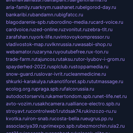
aria-family.ru
arkrym.ru
ashanet.ru
belgorod-day.ru
bankaribi.ru
bandamn.ru
bigfatcc.ru
blagodarenie-spb.ru
borodino-media.ru
card-voice.ru
cardvoice.ru
zed-online.ru
zvonitut.ru
zebra-tlt.ru
zarafshan.ru
york-life.ru
vintovoykompressor.ru
vladivostok-map.ru
vlknrussia.ru
wasabi-shop.ru
webamator.ru
zaryna.ru
youtubefree.ru
x-ton.ru
trade-farm.ru
tajuncos.ru
taksu.ru
tor-lyubov-i-grom.ru
spayderhed-2022.ru
splclub.ru
stoppamedia.ru
snow-guard.ru
slovar-ivrit.ru
cleanmedicine.ru
shkurki-karakulya.ru
kanotiforet.spb.ru
tutmassage.ru
ecolog.org.ru
praga.spb.ru
falcorussia.ru
autodoctorservis.ru
kamertondom.spb.ru
net-life.net.ru
avto-vozim.ru
sakhcamera.ru
alliance-electro.spb.ru
stroyavt.ru
controlweb1.ru
tdsak74.ru
kinzozo-ru.ru
kvotka.ru
iron-snab.ru
costa-bella.ru
eugrus.pp.ru
associaciya39.ru
primexpo.spb.ru
bezmorchin.ru
ia2.ru