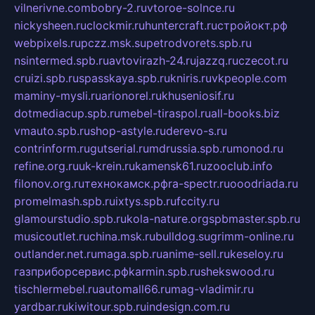
vilnerivne.com
bobry-2.ru
vtoroe-solnce.ru
nickysheen.ru
clockmir.ru
huntercraft.ru
стройокт.рф
webpixels.ru
pczz.msk.su
petrodvorets.spb.ru
nsintermed.spb.ru
avtovirazh-24.ru
jazzq.ru
czecot.ru
cruizi.spb.ru
spasskaya.spb.ru
kniris.ru
vkpeople.com
maminy-mysli.ru
arionorel.ru
khuseniosif.ru
dotmediacup.spb.ru
mebel-tiraspol.ru
all-books.biz
vmauto.spb.ru
shop-astyle.ru
derevo-s.ru
contrinform.ru
gutserial.ru
mdrussia.spb.ru
monod.ru
refine.org.ru
uk-krein.ru
kamensk61.ru
zooclub.info
filonov.org.ru
технокамск.рф
ra-spectr.ru
ooodriada.ru
promelmash.spb.ru
ixtys.spb.ru
fccity.ru
glamourstudio.spb.ru
kola-nature.org
spbmaster.spb.ru
musicoutlet.ru
china.msk.ru
bulldog.su
grimm-online.ru
outlander.net.ru
maga.spb.ru
anime-sell.ru
keseloy.ru
газприборсервис.рф
karmin.spb.ru
shekswood.ru
tischlermebel.ru
automall66.ru
mag-vladimir.ru
yardbar.ru
kiwitour.spb.ru
indesign.com.ru