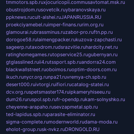
tmmotors.spb.ru
xjocuricopii.com
musavtomat.msk.ru
obustrojdom.ru
sovetcik.ru
ybaranovskaya.ru
ppknews.ru
cult-alshei.ru
JAPANRUSSIA.RU
proekciyamebel.ru
imper-finans.ru
rim.org.ru
glamourai.ru
brassminus.ru
zabor-pro.ru
ftn.pp.ru
dorogoe58.ru
laimengpacker.ru
kuzova-zapchasti.ru
sageerp.ru
taxodrom.ru
dsrazvitie.ru
hardcity.net.ru
ratinghomegames.ru
topservice25.ru
gubernyan.ru
gtglasslined.ru
ii4.ru
tssport.spb.ru
andorra24.com
blackwallstreet.ru
oboimos.ru
optim-doors.com.ru
ikuch.ru
nycr.org.ru
npa21.ru
vremya-ch.spb.ru
desert000.ru
ivtorgi.ru
ifiori.ru
catalog-statei.ru
dcv.org.ru
spetsmaster174.ru
ipkameryhiseeu.ru
dum26.ru
ruspol.spb.ru
fr-opendp.ru
kam-solnyshko.ru
cheyenne-arapaho.ru
sevzapmetal.spb.ru
ted-lapidus.spb.ru
parasite-eliminator.ru
sigma-complete.ru
modernworld.ru
dama-moda.ru
eholot-group.ru
sk-nvkz.ru
DRONGOLD.RU