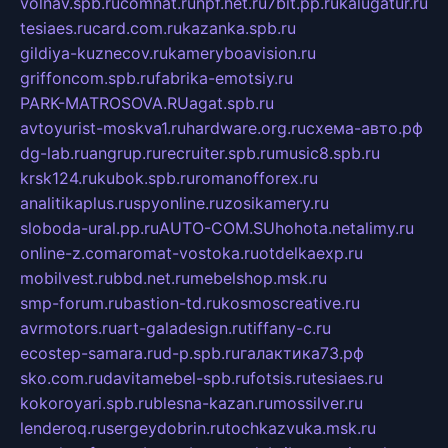
volnav.spb.ru
comnat.ru
npf.net.ru
7bit.pp.ru
kalugatur.ru
tesiaes.ru
card.com.ru
kazanka.spb.ru
gildiya-kuznecov.ru
kameryboavision.ru
griffoncom.spb.ru
fabrika-emotsiy.ru
PARK-MATROSOVA.RU
agat.spb.ru
avtoyurist-moskva1.ru
hardware.org.ru
схема-авто.рф
dg-lab.ru
angrup.ru
recruiter.spb.ru
music8.spb.ru
krsk124.ru
kubok.spb.ru
romanofforex.ru
analitikaplus.ru
spyonline.ru
zosikamery.ru
sloboda-ural.pp.ru
AUTO-COM.SU
hohota.net
alimy.ru
online-z.com
aromat-vostoka.ru
otdelkaexp.ru
mobilvest.ru
bbd.net.ru
mebelshop.msk.ru
smp-forum.ru
bastion-td.ru
kosmoscreative.ru
avrmotors.ru
art-galadesign.ru
tiffany-c.ru
ecostep-samara.ru
d-p.spb.ru
галактика73.рф
sko.com.ru
davitamebel-spb.ru
fotsis.ru
tesiaes.ru
kokoroyari.spb.ru
blesna-kazan.ru
mossilver.ru
lenderoq.ru
sergeydobrin.ru
tochkazvuka.msk.ru