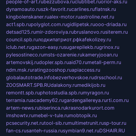
people-of-art.ru
bezzubova.ru
clubtibet.ru
orior-aks.ru
dynamoauto.ru
szk-favorit.ru
carlines.ru
flatnsk.ru
kingbolenskaner.ru
alex-motor.ru
astroline.net.ru
act1.spb.ru
polyglot.com.ru
gidlipetsk.ru
ooo-driada.ru
detsad125.ru
mir-zdoroviya.ru
bruslanovo.ru
siterem.ru
council.spb.ru
лодкипатриот.рф
kafekolizey.ru
iclub.net.ru
gazon-easy.ru
sugarepilekb.ru
grinox.ru
pylesostineco.ru
msts-ozarenie.ru
kameryjooan.ru
artemovskij.ru
dopler.spb.ru
aid70.ru
metall-perm.ru
ndm.msk.ru
ratingzooshop.ru
apiaccess.ru
globalautotrade.info
bezverhovskoe.ru
drsschool.ru
ZOOSMART.SPB.RU
dalakony.ru
medikijob.ru
remontt.spb.ru
photostudia.spb.ru
myragon.ru
terramia.ru
academy62.ru
gardengallereya.ru
rti.com.ru
artem-news.ru
biserinca.ru
krasnodarkurort.com
imshowtv.ru
mebel-v-tule.ru
mobtopik.ru
pcsecurity.net.ru
tool-sib.ru
multimetrunit.ru
sp-tour.ru
fan-cs.ru
santeh-russia.ru
symbian9.net.ru
DSHAIR.RU