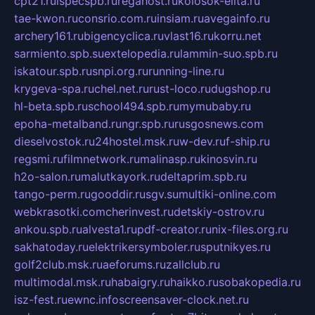
cpt21.ru
ispecspb.ru
regahost.ru
kolosok-elita.ru
tae-kwon.ru
consrio.com.ru
insiam.ru
avegainfo.ru
archery161.ru
bigencyclica.ru
vlast16.ru
korru.net
sarmiento.spb.su
extelopedia.ru
lammin-suo.spb.ru
iskatour.spb.ru
snpi.org.ru
running-line.ru
krygeva-spa.ru
chel.net.ru
rust-loco.ru
dugshop.ru
hl-beta.spb.ru
school494.spb.ru
mymubaby.ru
epoha-metalband.ru
ngr.spb.ru
rusgosnews.com
dieselvostok.ru
24hostel.msk.ru
w-dev.ru
f-ship.ru
regsmi.ru
filmnetwork.ru
malinasp.ru
kinosvin.ru
h2o-salon.ru
malutkayork.ru
deltaprim.spb.ru
tango-perm.ru
gooddir.ru
sgv.su
multiki-online.com
webkrasotki.com
cherinvest.ru
detskiy-ostrov.ru
ankou.spb.ru
alvesta1.ru
pdf-creator.ru
nix-files.org.ru
sakhatoday.ru
elektrikersymboler.ru
sputnikyes.ru
golf2club.msk.ru
aeforums.ru
zallclub.ru
multimodal.msk.ru
habaigry.ru
haikko.ru
sobakopedia.ru
isz-fest.ru
ewnc.info
screensaver-clock.net.ru