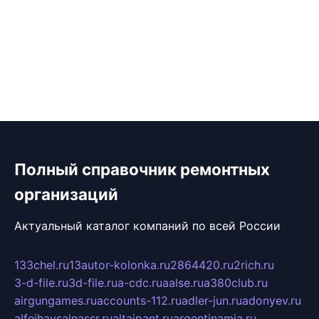
Полный справочник ремонтных
организаций
Актуальный каталог компаний по всей России
133chel.ru
13autor-kolonka.ru
2864420.ru
2rich.ru
3-d-file.ru
3d-file.ru
a-cdc.ru
aalse.ru
a380club.ru
airgungames.ru
accounts-112.ru
adler-jun.ru
adonyev.ru
alfeihavsalnassr.ru
altaipant.ru
argentinamia.ru