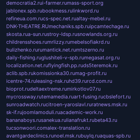
democratia2.ru
i-farmer.ru
mass-sport.org
jablonex.spb.ru
bookmess.ru
linkword.ru
refineua.com.ru
cs-spec.net.ru
altay-mebel.ru
DNK-THEATRE.RU
mechaniks.spb.ru
ipcamtechage.ru
skosta.ru
a-sun.ru
stroy-ldsp.ru
snowlands.org.ru
childrensshoes.ru
mrlizzy.ru
mebelsofiakrd.ru
bulizhenko.ru
rumantick.net.ru
mtszerno.ru
daily-fishing.ru
glushiteli-v-spb.ru
megasat.org.ru
localization.net.ru
flyingfish.pp.ru
ds5teremok.ru
aclib.spb.ru
komissionka30.ru
mag-profit.ru
icentre-74.ru
leasing-nsk.ru
hd39.ru
rcd.com.ru
bioprot.ru
deltaextreme.ru
mirkotlov07.ru
mycrossway.ru
temamedia.ru
art-fusing.ru
cbslefort.ru
sunroadwatch.ru
citroen-yaroslavl.ru
ratnews.msk.ru
sk-if.ru
joomlamoduli.ru
academic-work.ru
bananaboys.ru
sanekua.ru
lianafrukt.ru
beta43.ru
tucsonwoori.com
alex-translation.ru
avantgardeclinics.ru
noel.msk.ru
buylq.ru
aquas-spb.ru