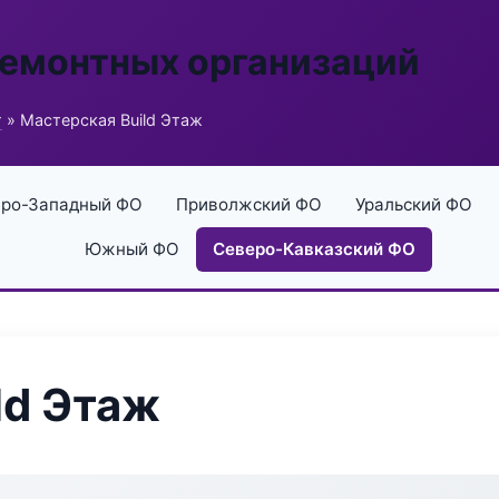
ремонтных организаций
г
» Мастерская Build Этаж
ро-Западный ФО
Приволжский ФО
Уральский ФО
Южный ФО
Северо-Кавказский ФО
ld Этаж