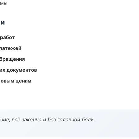
емы
ми
 работ
платежей
обращения
их документов
птовым ценам
ие, всё законно и без головной боли.