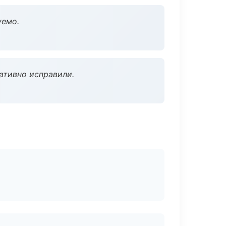
уемо.
ативно исправили.