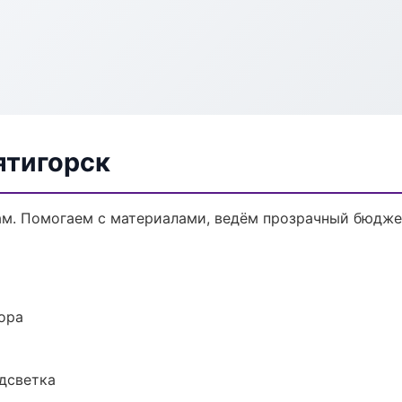
ятигорск
ам. Помогаем с материалами, ведём прозрачный бюдже
ора
одсветка