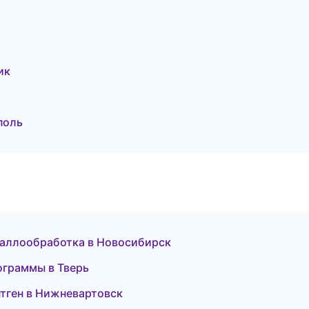
ик
поль
таллообработка в Новосибирск
рограммы в Тверь
нтген в Нижневартовск