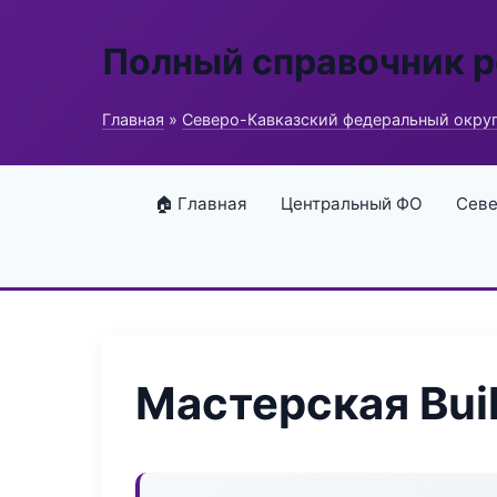
Полный справочник 
Главная
»
Северо-Кавказский федеральный окру
🏠 Главная
Центральный ФО
Севе
Мастерская Bui