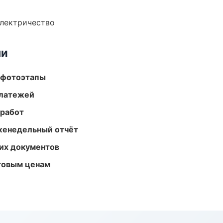
электричество
ми
 фотоэтапы
платежей
 работ
женедельный отчёт
их документов
птовым ценам