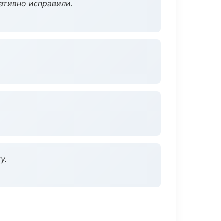
ативно исправили.
у.