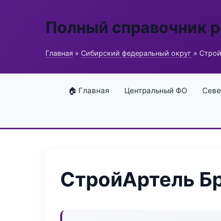
Полный справочник 
Главная
»
Сибирский федеральный округ
» Строй
🏠 Главная
Центральный ФО
Севе
СтройАртель Б