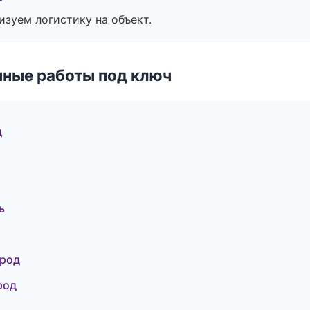
изуем логистику на объект.
чные работы под ключ
д
ь
ород
род