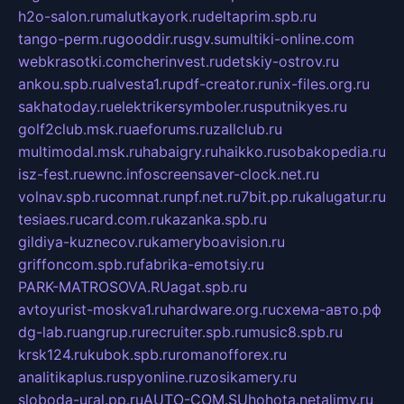
h2o-salon.ru
malutkayork.ru
deltaprim.spb.ru
tango-perm.ru
gooddir.ru
sgv.su
multiki-online.com
webkrasotki.com
cherinvest.ru
detskiy-ostrov.ru
ankou.spb.ru
alvesta1.ru
pdf-creator.ru
nix-files.org.ru
sakhatoday.ru
elektrikersymboler.ru
sputnikyes.ru
golf2club.msk.ru
aeforums.ru
zallclub.ru
multimodal.msk.ru
habaigry.ru
haikko.ru
sobakopedia.ru
isz-fest.ru
ewnc.info
screensaver-clock.net.ru
volnav.spb.ru
comnat.ru
npf.net.ru
7bit.pp.ru
kalugatur.ru
tesiaes.ru
card.com.ru
kazanka.spb.ru
gildiya-kuznecov.ru
kameryboavision.ru
griffoncom.spb.ru
fabrika-emotsiy.ru
PARK-MATROSOVA.RU
agat.spb.ru
avtoyurist-moskva1.ru
hardware.org.ru
схема-авто.рф
dg-lab.ru
angrup.ru
recruiter.spb.ru
music8.spb.ru
krsk124.ru
kubok.spb.ru
romanofforex.ru
analitikaplus.ru
spyonline.ru
zosikamery.ru
sloboda-ural.pp.ru
AUTO-COM.SU
hohota.net
alimy.ru