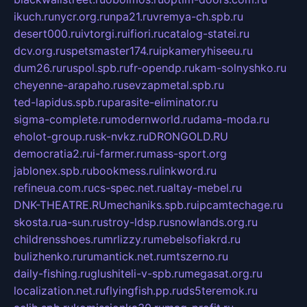
ikuch.ru
nycr.org.ru
npa21.ru
vremya-ch.spb.ru
desert000.ru
ivtorgi.ru
ifiori.ru
catalog-statei.ru
dcv.org.ru
spetsmaster174.ru
ipkameryhiseeu.ru
dum26.ru
ruspol.spb.ru
fr-opendp.ru
kam-solnyshko.ru
cheyenne-arapaho.ru
sevzapmetal.spb.ru
ted-lapidus.spb.ru
parasite-eliminator.ru
sigma-complete.ru
modernworld.ru
dama-moda.ru
eholot-group.ru
sk-nvkz.ru
DRONGOLD.RU
democratia2.ru
i-farmer.ru
mass-sport.org
jablonex.spb.ru
bookmess.ru
linkword.ru
refineua.com.ru
cs-spec.net.ru
altay-mebel.ru
DNK-THEATRE.RU
mechaniks.spb.ru
ipcamtechage.ru
skosta.ru
a-sun.ru
stroy-ldsp.ru
snowlands.org.ru
childrensshoes.ru
mrlizzy.ru
mebelsofiakrd.ru
bulizhenko.ru
rumantick.net.ru
mtszerno.ru
daily-fishing.ru
glushiteli-v-spb.ru
megasat.org.ru
localization.net.ru
flyingfish.pp.ru
ds5teremok.ru