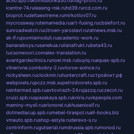
aclib.spb.ru
komissionka30.ru
mag-profit.ru
icentre-74.ru
leasing-nsk.ru
hd39.ru
rcd.com.ru
bioprot.ru
deltaextreme.ru
mirkotlov07.ru
mycrossway.ru
temamedia.ru
art-fusing.ru
cbslefort.ru
sunroadwatch.ru
citroen-yaroslavl.ru
ratnews.msk.ru
sk-if.ru
joomlamoduli.ru
academic-work.ru
bananaboys.ru
sanekua.ru
lianafrukt.ru
beta43.ru
tucsonwoori.com
alex-translation.ru
avantgardeclinics.ru
noel.msk.ru
buylq.ru
aquas-spb.ru
vilnerivne.com
bobry-2.ru
vtoroe-solnce.ru
nickysheen.ru
clockmir.ru
huntercraft.ru
стройокт.рф
webpixels.ru
pczz.msk.su
petrodvorets.spb.ru
nsintermed.spb.ru
avtovirazh-24.ru
jazzq.ru
czecot.ru
cruizi.spb.ru
spasskaya.spb.ru
kniris.ru
vkpeople.com
maminy-mysli.ru
arionorel.ru
khuseniosif.ru
dotmediacup.spb.ru
mebel-tiraspol.ru
all-books.biz
vmauto.spb.ru
shop-astyle.ru
derevo-s.ru
contrinform.ru
gutserial.ru
mdrussia.spb.ru
monod.ru