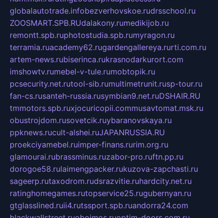
globalautotrade.info
bezverhovskoe.ru
drsschool.ru
ZOOSMART.SPB.RU
dalakony.ru
medikijob.ru
remontt.spb.ru
photostudia.spb.ru
myragon.ru
terramia.ru
academy62.ru
gardengallereya.ru
rti.com.ru
artem-news.ru
biserinca.ru
krasnodarkurort.com
imshowtv.ru
mebel-v-tule.ru
mobtopik.ru
pcsecurity.net.ru
tool-sib.ru
multimetrunit.ru
sp-tour.ru
fan-cs.ru
santeh-russia.ru
symbian9.net.ru
DSHAIR.RU
tmmotors.spb.ru
xjocuricopii.com
musavtomat.msk.ru
obustrojdom.ru
sovetcik.ru
ybaranovskaya.ru
ppknews.ru
cult-alshei.ru
JAPANRUSSIA.RU
proekciyamebel.ru
imper-finans.ru
rim.org.ru
glamourai.ru
brassminus.ru
zabor-pro.ru
ftn.pp.ru
dorogoe58.ru
laimengpacker.ru
kuzova-zapchasti.ru
sageerp.ru
taxodrom.ru
dsrazvitie.ru
hardcity.net.ru
ratinghomegames.ru
topservice25.ru
gubernyan.ru
gtglasslined.ru
ii4.ru
tssport.spb.ru
andorra24.com
blackwallstreet.ru
oboimos.ru
optim-doors.com.ru