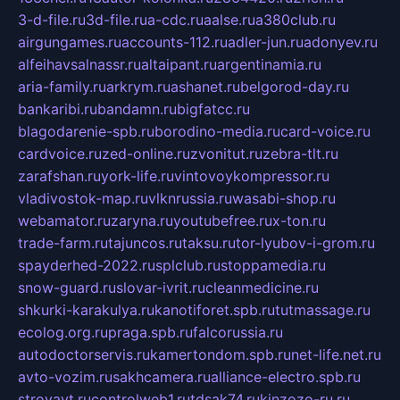
3-d-file.ru
3d-file.ru
a-cdc.ru
aalse.ru
a380club.ru
airgungames.ru
accounts-112.ru
adler-jun.ru
adonyev.ru
alfeihavsalnassr.ru
altaipant.ru
argentinamia.ru
aria-family.ru
arkrym.ru
ashanet.ru
belgorod-day.ru
bankaribi.ru
bandamn.ru
bigfatcc.ru
blagodarenie-spb.ru
borodino-media.ru
card-voice.ru
cardvoice.ru
zed-online.ru
zvonitut.ru
zebra-tlt.ru
zarafshan.ru
york-life.ru
vintovoykompressor.ru
vladivostok-map.ru
vlknrussia.ru
wasabi-shop.ru
webamator.ru
zaryna.ru
youtubefree.ru
x-ton.ru
trade-farm.ru
tajuncos.ru
taksu.ru
tor-lyubov-i-grom.ru
spayderhed-2022.ru
splclub.ru
stoppamedia.ru
snow-guard.ru
slovar-ivrit.ru
cleanmedicine.ru
shkurki-karakulya.ru
kanotiforet.spb.ru
tutmassage.ru
ecolog.org.ru
praga.spb.ru
falcorussia.ru
autodoctorservis.ru
kamertondom.spb.ru
net-life.net.ru
avto-vozim.ru
sakhcamera.ru
alliance-electro.spb.ru
stroyavt.ru
controlweb1.ru
tdsak74.ru
kinzozo-ru.ru