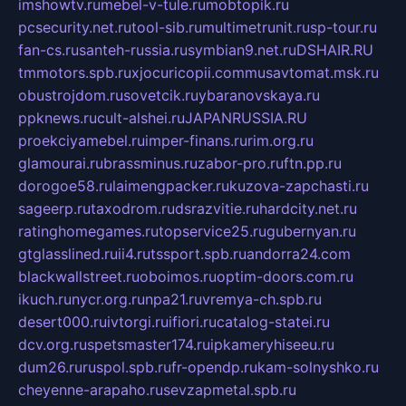
imshowtv.ru
mebel-v-tule.ru
mobtopik.ru
pcsecurity.net.ru
tool-sib.ru
multimetrunit.ru
sp-tour.ru
fan-cs.ru
santeh-russia.ru
symbian9.net.ru
DSHAIR.RU
tmmotors.spb.ru
xjocuricopii.com
musavtomat.msk.ru
obustrojdom.ru
sovetcik.ru
ybaranovskaya.ru
ppknews.ru
cult-alshei.ru
JAPANRUSSIA.RU
proekciyamebel.ru
imper-finans.ru
rim.org.ru
glamourai.ru
brassminus.ru
zabor-pro.ru
ftn.pp.ru
dorogoe58.ru
laimengpacker.ru
kuzova-zapchasti.ru
sageerp.ru
taxodrom.ru
dsrazvitie.ru
hardcity.net.ru
ratinghomegames.ru
topservice25.ru
gubernyan.ru
gtglasslined.ru
ii4.ru
tssport.spb.ru
andorra24.com
blackwallstreet.ru
oboimos.ru
optim-doors.com.ru
ikuch.ru
nycr.org.ru
npa21.ru
vremya-ch.spb.ru
desert000.ru
ivtorgi.ru
ifiori.ru
catalog-statei.ru
dcv.org.ru
spetsmaster174.ru
ipkameryhiseeu.ru
dum26.ru
ruspol.spb.ru
fr-opendp.ru
kam-solnyshko.ru
cheyenne-arapaho.ru
sevzapmetal.spb.ru