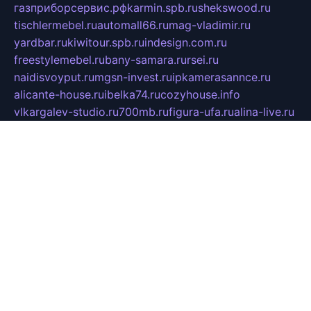
газприборсервис.рф
karmin.spb.ru
shekswood.ru
tischlermebel.ru
automall66.ru
mag-vladimir.ru
yardbar.ru
kiwitour.spb.ru
indesign.com.ru
freestylemebel.ru
bany-samara.ru
rsei.ru
naidisvoyput.ru
mgsn-invest.ru
ipkamerasannce.ru
alicante-house.ru
ibelka74.ru
cozyhouse.info
vlkargalev-studio.ru
700mb.ru
figura-ufa.ru
alina-live.ru
belarusiannews.ru
womenknow.ru
dos-vniimk.ru
sega.net.ru
dv.net.ru
phenomenonsofhistory.com
telesputnik.net.ru
wall.pp.ru
pylesosroidmi.ru
gtc-clan.ru
cligs.ru
bibikazap.ru
popova.org.ru
netwhistler.spb.ru
bellvil.ru
bonzon.ru
iss-vladik.ru
defiparis.net.ru
las-gryzas.ru
amku.ru
electednews.spb.ru
feather.org.ru
spar72.ru
tankiigri.ru
dominus.com.ru
ibtree.ru
sanykool.pp.ru
unixlib.org.ru
menatep.spb.ru
gartenterrassen.ru
printeka.ru
skvozilka.com.ru
parkovka-pub.ru
lovemobi.ru
art-ru.ru
emulatorz.com.ru
alucomp.com.ru
tatforum.com.ru