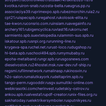
kvotka.ru
iron-snab.ru
costa-bella.ru
eugrus.pp.ru
associaciya39.ru
primexpo.spb.ru
bezmorchin.ru
ia2.ru
cpt21.ru
ispecspb.ru
regahost.ru
kolosok-elita.ru
tae-kwon.ru
consrio.com.ru
insiam.ru
avegainfo.ru
archery161.ru
bigencyclica.ru
vlast16.ru
korru.net
sarmiento.spb.su
extelopedia.ru
lammin-suo.spb.ru
iskatour.spb.ru
snpi.org.ru
running-line.ru
krygeva-spa.ru
chel.net.ru
rust-loco.ru
dugshop.ru
hl-beta.spb.ru
school494.spb.ru
mymubaby.ru
epoha-metalband.ru
ngr.spb.ru
rusgosnews.com
dieselvostok.ru
24hostel.msk.ru
w-dev.ru
f-ship.ru
regsmi.ru
filmnetwork.ru
malinasp.ru
kinosvin.ru
h2o-salon.ru
malutkayork.ru
deltaprim.spb.ru
tango-perm.ru
gooddir.ru
sgv.su
multiki-online.com
webkrasotki.com
cherinvest.ru
detskiy-ostrov.ru
ankou.spb.ru
alvesta1.ru
pdf-creator.ru
nix-files.org.ru
sakhatoday.ru
elektrikersymboler.ru
sputnikyes.ru