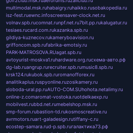
golf2club.msk.ru
aeforums.ru
zallclub.ru
multimodal.msk.ru
habaigry.ru
haikko.ru
sobakopedia.ru
isz-fest.ru
ewnc.info
screensaver-clock.net.ru
volnav.spb.ru
comnat.ru
npf.net.ru
7bit.pp.ru
kalugatur.ru
tesiaes.ru
card.com.ru
kazanka.spb.ru
gildiya-kuznecov.ru
kameryboavision.ru
griffoncom.spb.ru
fabrika-emotsiy.ru
PARK-MATROSOVA.RU
agat.spb.ru
avtoyurist-moskva1.ru
hardware.org.ru
схема-авто.рф
dg-lab.ru
angrup.ru
recruiter.spb.ru
music8.spb.ru
krsk124.ru
kubok.spb.ru
romanofforex.ru
analitikaplus.ru
spyonline.ru
zosikamery.ru
sloboda-ural.pp.ru
AUTO-COM.SU
hohota.net
alimy.ru
online-z.com
aromat-vostoka.ru
otdelkaexp.ru
mobilvest.ru
bbd.net.ru
mebelshop.msk.ru
smp-forum.ru
bastion-td.ru
kosmoscreative.ru
avrmotors.ru
art-galadesign.ru
tiffany-c.ru
ecostep-samara.ru
d-p.spb.ru
галактика73.рф