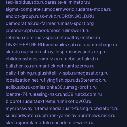
ted-lapidus.spb.ru
parasite-eliminator.ru
sigma-complete.ru
modernworld.ru
dama-moda.ru
eholot-group.ru
sk-nvkz.ru
DRONGOLD.RU
democratia2.ru
i-farmer.ru
mass-sport.org
jablonex.spb.ru
bookmess.ru
linkword.ru
refineua.com.ru
cs-spec.net.ru
altay-mebel.ru
DNK-THEATRE.RU
mechaniks.spb.ru
ipcamtechage.ru
skosta.ru
a-sun.ru
stroy-ldsp.ru
snowlands.org.ru
childrensshoes.ru
mrlizzy.ru
mebelsofiakrd.ru
bulizhenko.ru
rumantick.net.ru
mtszerno.ru
daily-fishing.ru
glushiteli-v-spb.ru
megasat.org.ru
localization.net.ru
flyingfish.pp.ru
ds5teremok.ru
aclib.spb.ru
komissionka30.ru
mag-profit.ru
icentre-74.ru
leasing-nsk.ru
hd39.ru
rcd.com.ru
bioprot.ru
deltaextreme.ru
mirkotlov07.ru
mycrossway.ru
temamedia.ru
art-fusing.ru
cbslefort.ru
sunroadwatch.ru
citroen-yaroslavl.ru
ratnews.msk.ru
sk-if.ru
joomlamoduli.ru
academic-work.ru