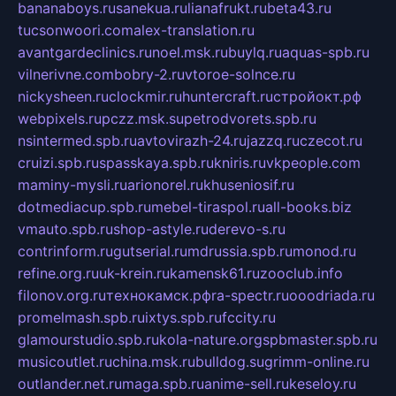
bananaboys.ru
sanekua.ru
lianafrukt.ru
beta43.ru
tucsonwoori.com
alex-translation.ru
avantgardeclinics.ru
noel.msk.ru
buylq.ru
aquas-spb.ru
vilnerivne.com
bobry-2.ru
vtoroe-solnce.ru
nickysheen.ru
clockmir.ru
huntercraft.ru
стройокт.рф
webpixels.ru
pczz.msk.su
petrodvorets.spb.ru
nsintermed.spb.ru
avtovirazh-24.ru
jazzq.ru
czecot.ru
cruizi.spb.ru
spasskaya.spb.ru
kniris.ru
vkpeople.com
maminy-mysli.ru
arionorel.ru
khuseniosif.ru
dotmediacup.spb.ru
mebel-tiraspol.ru
all-books.biz
vmauto.spb.ru
shop-astyle.ru
derevo-s.ru
contrinform.ru
gutserial.ru
mdrussia.spb.ru
monod.ru
refine.org.ru
uk-krein.ru
kamensk61.ru
zooclub.info
filonov.org.ru
технокамск.рф
ra-spectr.ru
ooodriada.ru
promelmash.spb.ru
ixtys.spb.ru
fccity.ru
glamourstudio.spb.ru
kola-nature.org
spbmaster.spb.ru
musicoutlet.ru
china.msk.ru
bulldog.su
grimm-online.ru
outlander.net.ru
maga.spb.ru
anime-sell.ru
keseloy.ru