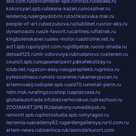
sko.com.ru
davitamebel-spb.ru
fotsis.ru
tesiaes.ru
kokoroyari.spb.ru
blesna-kazan.ru
mossilver.ru
lenderoq.ru
sergeydobrin.ru
tochkazvuka.msk.ru
people-of-art.ru
bezzubova.ru
clubtibet.ru
orior-aks.ru
dynamoauto.ru
szk-favorit.ru
carlines.ru
flatnsk.ru
kingbolenskaner.ru
alex-motor.ru
astroline.net.ru
act1.spb.ru
polyglot.com.ru
gidlipetsk.ru
ooo-driada.ru
detsad125.ru
mir-zdoroviya.ru
bruslanovo.ru
siterem.ru
council.spb.ru
лодкипатриот.рф
kafekolizey.ru
iclub.net.ru
gazon-easy.ru
sugarepilekb.ru
grinox.ru
pylesostineco.ru
msts-ozarenie.ru
kameryjooan.ru
artemovskij.ru
dopler.spb.ru
aid70.ru
metall-perm.ru
ndm.msk.ru
ratingzooshop.ru
apiaccess.ru
globalautotrade.info
bezverhovskoe.ru
drsschool.ru
ZOOSMART.SPB.RU
dalakony.ru
medikijob.ru
remontt.spb.ru
photostudia.spb.ru
myragon.ru
terramia.ru
academy62.ru
gardengallereya.ru
rti.com.ru
artem-news.ru
biserinca.ru
krasnodarkurort.com