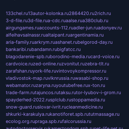
133chel.ru
13autor-kolonka.ru
2864420.ru
2rich.ru
3-d-file.ru
3d-file.ru
a-cdc.ru
aalse.ru
a380club.ru
airgungames.ru
accounts-112.ru
adler-jun.ru
adonyev.ru
alfeihavsalnassr.ru
altaipant.ru
argentinamia.ru
aria-family.ru
arkrym.ru
ashanet.ru
belgorod-day.ru
bankaribi.ru
bandamn.ru
bigfatcc.ru
blagodarenie-spb.ru
borodino-media.ru
card-voice.ru
cardvoice.ru
zed-online.ru
zvonitut.ru
zebra-tlt.ru
zarafshan.ru
york-life.ru
vintovoykompressor.ru
vladivostok-map.ru
vlknrussia.ru
wasabi-shop.ru
webamator.ru
zaryna.ru
youtubefree.ru
x-ton.ru
trade-farm.ru
tajuncos.ru
taksu.ru
tor-lyubov-i-grom.ru
spayderhed-2022.ru
splclub.ru
stoppamedia.ru
snow-guard.ru
slovar-ivrit.ru
cleanmedicine.ru
shkurki-karakulya.ru
kanotiforet.spb.ru
tutmassage.ru
ecolog.org.ru
praga.spb.ru
falcorussia.ru
autodoctorservis.ru
kamertondom.spb.ru
net-life.net.ru