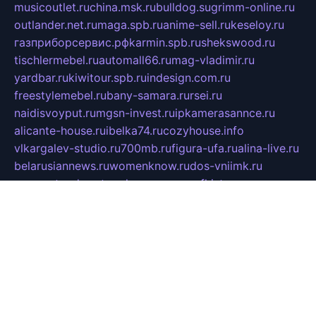
musicoutlet.ru
china.msk.ru
bulldog.su
grimm-online.ru
outlander.net.ru
maga.spb.ru
anime-sell.ru
keseloy.ru
газприборсервис.рф
karmin.spb.ru
shekswood.ru
tischlermebel.ru
automall66.ru
mag-vladimir.ru
yardbar.ru
kiwitour.spb.ru
indesign.com.ru
freestylemebel.ru
bany-samara.ru
rsei.ru
naidisvoyput.ru
mgsn-invest.ru
ipkamerasannce.ru
alicante-house.ru
ibelka74.ru
cozyhouse.info
vlkargalev-studio.ru
700mb.ru
figura-ufa.ru
alina-live.ru
belarusiannews.ru
womenknow.ru
dos-vniimk.ru
sega.net.ru
dv.net.ru
phenomenonsofhistory.com
telesputnik.net.ru
wall.pp.ru
pylesosroidmi.ru
gtc-clan.ru
cligs.ru
bibikazap.ru
popova.org.ru
netwhistler.spb.ru
bellvil.ru
bonzon.ru
iss-vladik.ru
defiparis.net.ru
las-gryzas.ru
amku.ru
electednews.spb.ru
feather.org.ru
spar72.ru
tankiigri.ru
dominus.com.ru
ibtree.ru
sanykool.pp.ru
unixlib.org.ru
menatep.spb.ru
gartenterrassen.ru
printeka.ru