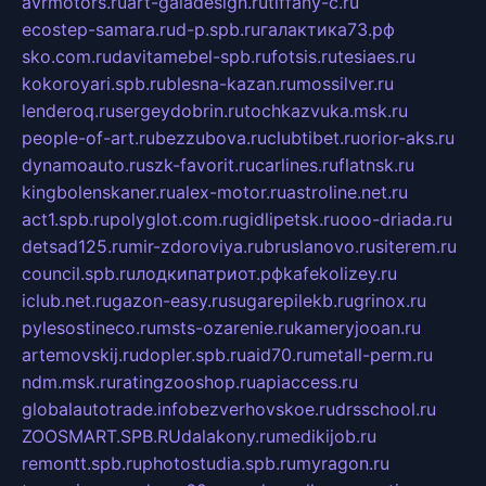
avrmotors.ru
art-galadesign.ru
tiffany-c.ru
ecostep-samara.ru
d-p.spb.ru
галактика73.рф
sko.com.ru
davitamebel-spb.ru
fotsis.ru
tesiaes.ru
kokoroyari.spb.ru
blesna-kazan.ru
mossilver.ru
lenderoq.ru
sergeydobrin.ru
tochkazvuka.msk.ru
people-of-art.ru
bezzubova.ru
clubtibet.ru
orior-aks.ru
dynamoauto.ru
szk-favorit.ru
carlines.ru
flatnsk.ru
kingbolenskaner.ru
alex-motor.ru
astroline.net.ru
act1.spb.ru
polyglot.com.ru
gidlipetsk.ru
ooo-driada.ru
detsad125.ru
mir-zdoroviya.ru
bruslanovo.ru
siterem.ru
council.spb.ru
лодкипатриот.рф
kafekolizey.ru
iclub.net.ru
gazon-easy.ru
sugarepilekb.ru
grinox.ru
pylesostineco.ru
msts-ozarenie.ru
kameryjooan.ru
artemovskij.ru
dopler.spb.ru
aid70.ru
metall-perm.ru
ndm.msk.ru
ratingzooshop.ru
apiaccess.ru
globalautotrade.info
bezverhovskoe.ru
drsschool.ru
ZOOSMART.SPB.RU
dalakony.ru
medikijob.ru
remontt.spb.ru
photostudia.spb.ru
myragon.ru