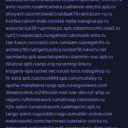
avto-vozim.ru
sakhcamera.ru
alliance-electro.spb.ru
stroyavt.ru
controlweb1.ru
tdsak74.ru
kinzozo-ru.ru
kvotka.ru
iron-snab.ru
costa-bella.ru
eugrus.pp.ru
associaciya39.ru
primexpo.spb.ru
bezmorchin.ru
ia2.ru
cpt21.ru
ispecspb.ru
regahost.ru
kolosok-elita.ru
tae-kwon.ru
consrio.com.ru
insiam.ru
avegainfo.ru
archery161.ru
bigencyclica.ru
vlast16.ru
korru.net
sarmiento.spb.su
extelopedia.ru
lammin-suo.spb.ru
iskatour.spb.ru
snpi.org.ru
running-line.ru
krygeva-spa.ru
chel.net.ru
rust-loco.ru
dugshop.ru
hl-beta.spb.ru
school494.spb.ru
mymubaby.ru
epoha-metalband.ru
ngr.spb.ru
rusgosnews.com
dieselvostok.ru
24hostel.msk.ru
w-dev.ru
f-ship.ru
regsmi.ru
filmnetwork.ru
malinasp.ru
kinosvin.ru
h2o-salon.ru
malutkayork.ru
deltaprim.spb.ru
tango-perm.ru
gooddir.ru
sgv.su
multiki-online.com
webkrasotki.com
cherinvest.ru
detskiy-ostrov.ru