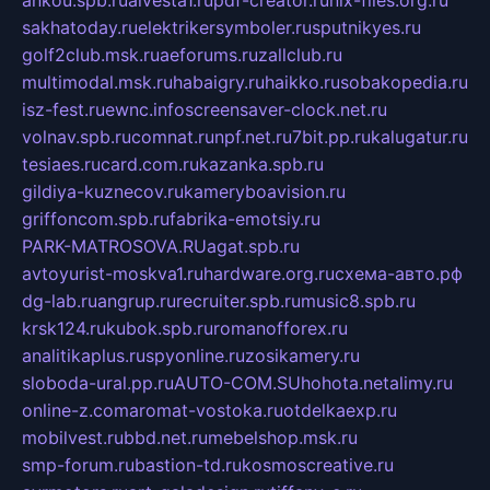
ankou.spb.ru
alvesta1.ru
pdf-creator.ru
nix-files.org.ru
sakhatoday.ru
elektrikersymboler.ru
sputnikyes.ru
golf2club.msk.ru
aeforums.ru
zallclub.ru
multimodal.msk.ru
habaigry.ru
haikko.ru
sobakopedia.ru
isz-fest.ru
ewnc.info
screensaver-clock.net.ru
volnav.spb.ru
comnat.ru
npf.net.ru
7bit.pp.ru
kalugatur.ru
tesiaes.ru
card.com.ru
kazanka.spb.ru
gildiya-kuznecov.ru
kameryboavision.ru
griffoncom.spb.ru
fabrika-emotsiy.ru
PARK-MATROSOVA.RU
agat.spb.ru
avtoyurist-moskva1.ru
hardware.org.ru
схема-авто.рф
dg-lab.ru
angrup.ru
recruiter.spb.ru
music8.spb.ru
krsk124.ru
kubok.spb.ru
romanofforex.ru
analitikaplus.ru
spyonline.ru
zosikamery.ru
sloboda-ural.pp.ru
AUTO-COM.SU
hohota.net
alimy.ru
online-z.com
aromat-vostoka.ru
otdelkaexp.ru
mobilvest.ru
bbd.net.ru
mebelshop.msk.ru
smp-forum.ru
bastion-td.ru
kosmoscreative.ru