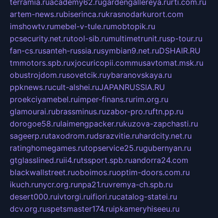
terramia.ru
academy62.ru
gardengallereya.ru
rti.com.ru
artem-news.ru
biserinca.ru
krasnodarkurort.com
imshowtv.ru
mebel-v-tule.ru
mobtopik.ru
pcsecurity.net.ru
tool-sib.ru
multimetrunit.ru
sp-tour.ru
fan-cs.ru
santeh-russia.ru
symbian9.net.ru
DSHAIR.RU
tmmotors.spb.ru
xjocuricopii.com
musavtomat.msk.ru
obustrojdom.ru
sovetcik.ru
ybaranovskaya.ru
ppknews.ru
cult-alshei.ru
JAPANRUSSIA.RU
proekciyamebel.ru
imper-finans.ru
rim.org.ru
glamourai.ru
brassminus.ru
zabor-pro.ru
ftn.pp.ru
dorogoe58.ru
laimengpacker.ru
kuzova-zapchasti.ru
sageerp.ru
taxodrom.ru
dsrazvitie.ru
hardcity.net.ru
ratinghomegames.ru
topservice25.ru
gubernyan.ru
gtglasslined.ru
ii4.ru
tssport.spb.ru
andorra24.com
blackwallstreet.ru
oboimos.ru
optim-doors.com.ru
ikuch.ru
nycr.org.ru
npa21.ru
vremya-ch.spb.ru
desert000.ru
ivtorgi.ru
ifiori.ru
catalog-statei.ru
dcv.org.ru
spetsmaster174.ru
ipkameryhiseeu.ru