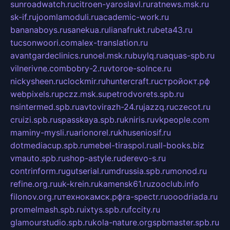
sunroadwatch.ru
citroen-yaroslavl.ru
ratnews.msk.ru
sk-if.ru
joomlamoduli.ru
academic-work.ru
bananaboys.ru
sanekua.ru
lianafrukt.ru
beta43.ru
tucsonwoori.com
alex-translation.ru
avantgardeclinics.ru
noel.msk.ru
buylq.ru
aquas-spb.ru
vilnerivne.com
bobry-2.ru
vtoroe-solnce.ru
nickysheen.ru
clockmir.ru
huntercraft.ru
стройокт.рф
webpixels.ru
pczz.msk.su
petrodvorets.spb.ru
nsintermed.spb.ru
avtovirazh-24.ru
jazzq.ru
czecot.ru
cruizi.spb.ru
spasskaya.spb.ru
kniris.ru
vkpeople.com
maminy-mysli.ru
arionorel.ru
khuseniosif.ru
dotmediacup.spb.ru
mebel-tiraspol.ru
all-books.biz
vmauto.spb.ru
shop-astyle.ru
derevo-s.ru
contrinform.ru
gutserial.ru
mdrussia.spb.ru
monod.ru
refine.org.ru
uk-krein.ru
kamensk61.ru
zooclub.info
filonov.org.ru
технокамск.рф
ra-spectr.ru
ooodriada.ru
promelmash.spb.ru
ixtys.spb.ru
fccity.ru
glamourstudio.spb.ru
kola-nature.org
spbmaster.spb.ru