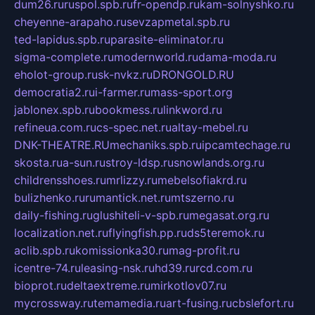
dum26.ru
ruspol.spb.ru
fr-opendp.ru
kam-solnyshko.ru
cheyenne-arapaho.ru
sevzapmetal.spb.ru
ted-lapidus.spb.ru
parasite-eliminator.ru
sigma-complete.ru
modernworld.ru
dama-moda.ru
eholot-group.ru
sk-nvkz.ru
DRONGOLD.RU
democratia2.ru
i-farmer.ru
mass-sport.org
jablonex.spb.ru
bookmess.ru
linkword.ru
refineua.com.ru
cs-spec.net.ru
altay-mebel.ru
DNK-THEATRE.RU
mechaniks.spb.ru
ipcamtechage.ru
skosta.ru
a-sun.ru
stroy-ldsp.ru
snowlands.org.ru
childrensshoes.ru
mrlizzy.ru
mebelsofiakrd.ru
bulizhenko.ru
rumantick.net.ru
mtszerno.ru
daily-fishing.ru
glushiteli-v-spb.ru
megasat.org.ru
localization.net.ru
flyingfish.pp.ru
ds5teremok.ru
aclib.spb.ru
komissionka30.ru
mag-profit.ru
icentre-74.ru
leasing-nsk.ru
hd39.ru
rcd.com.ru
bioprot.ru
deltaextreme.ru
mirkotlov07.ru
mycrossway.ru
temamedia.ru
art-fusing.ru
cbslefort.ru