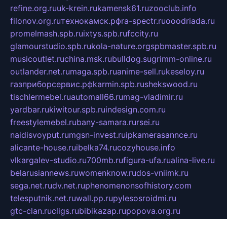
refine.org.ru
uk-krein.ru
kamensk61.ru
zooclub.info
filonov.org.ru
технокамск.рф
ra-spectr.ru
ooodriada.ru
promelmash.spb.ru
ixtys.spb.ru
fccity.ru
glamourstudio.spb.ru
kola-nature.org
spbmaster.spb.ru
musicoutlet.ru
china.msk.ru
bulldog.su
grimm-online.ru
outlander.net.ru
maga.spb.ru
anime-sell.ru
keseloy.ru
газприборсервис.рф
karmin.spb.ru
shekswood.ru
tischlermebel.ru
automall66.ru
mag-vladimir.ru
yardbar.ru
kiwitour.spb.ru
indesign.com.ru
freestylemebel.ru
bany-samara.ru
rsei.ru
naidisvoyput.ru
mgsn-invest.ru
ipkamerasannce.ru
alicante-house.ru
ibelka74.ru
cozyhouse.info
vlkargalev-studio.ru
700mb.ru
figura-ufa.ru
alina-live.ru
belarusiannews.ru
womenknow.ru
dos-vniimk.ru
sega.net.ru
dv.net.ru
phenomenonsofhistory.com
telesputnik.net.ru
wall.pp.ru
pylesosroidmi.ru
gtc-clan.ru
cligs.ru
bibikazap.ru
popova.org.ru
netwhistler.spb.ru
bellvil.ru
bonzon.ru
iss-vladik.ru