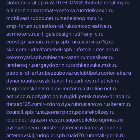
sloboda-ural.pp.ru
AUTO-COM.SU
hohota.net
alimy.ru
online-z.com
aromat-vostoka.ru
otdelkaexp.ru
mobilvest.ru
bbd.net.ru
mebelshop.msk.ru
smp-forum.ru
bastion-td.ru
kosmoscreative.ru
avrmotors.ru
art-galadesign.ru
tiffany-c.ru
ecostep-samara.ru
d-p.spb.ru
галактика73.рф
sko.com.ru
davitamebel-spb.ru
fotsis.ru
tesiaes.ru
kokoroyari.spb.ru
blesna-kazan.ru
mossilver.ru
lenderoq.ru
sergeydobrin.ru
tochkazvuka.msk.ru
people-of-art.ru
bezzubova.ru
clubtibet.ru
orior-aks.ru
dynamoauto.ru
szk-favorit.ru
carlines.ru
flatnsk.ru
kingbolenskaner.ru
alex-motor.ru
astroline.net.ru
act1.spb.ru
polyglot.com.ru
gidlipetsk.ru
ooo-driada.ru
detsad125.ru
mir-zdoroviya.ru
bruslanovo.ru
siterem.ru
council.spb.ru
лодкипатриот.рф
kafekolizey.ru
iclub.net.ru
gazon-easy.ru
sugarepilekb.ru
grinox.ru
pylesostineco.ru
msts-ozarenie.ru
kameryjooan.ru
artemovskij.ru
dopler.spb.ru
aid70.ru
metall-perm.ru