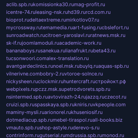
aclib.spb.ru
komissionka30.ru
mag-profit.ru
icentre-74.ru
leasing-nsk.ru
hd39.ru
rcd.com.ru
bioprot.ru
deltaextreme.ru
mirkotlov07.ru
mycrossway.ru
temamedia.ru
art-fusing.ru
cbslefort.ru
sunroadwatch.ru
citroen-yaroslavl.ru
ratnews.msk.ru
sk-if.ru
joomlamoduli.ru
academic-work.ru
bananaboys.ru
sanekua.ru
lianafrukt.ru
beta43.ru
tucsonwoori.com
alex-translation.ru
avantgardeclinics.ru
noel.msk.ru
buylq.ru
aquas-spb.ru
vilnerivne.com
bobry-2.ru
vtoroe-solnce.ru
nickysheen.ru
clockmir.ru
huntercraft.ru
стройокт.рф
webpixels.ru
pczz.msk.su
petrodvorets.spb.ru
nsintermed.spb.ru
avtovirazh-24.ru
jazzq.ru
czecot.ru
cruizi.spb.ru
spasskaya.spb.ru
kniris.ru
vkpeople.com
maminy-mysli.ru
arionorel.ru
khuseniosif.ru
dotmediacup.spb.ru
mebel-tiraspol.ru
all-books.biz
vmauto.spb.ru
shop-astyle.ru
derevo-s.ru
contrinform.ru
gutserial.ru
mdrussia.spb.ru
monod.ru