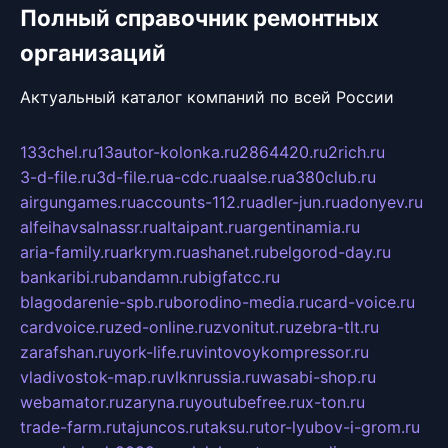
Полный справочник ремонтных
организаций
Актуальный каталог компаний по всей России
133chel.ru
13autor-kolonka.ru
2864420.ru
2rich.ru
3-d-file.ru
3d-file.ru
a-cdc.ru
aalse.ru
a380club.ru
airgungames.ru
accounts-112.ru
adler-jun.ru
adonyev.ru
alfeihavsalnassr.ru
altaipant.ru
argentinamia.ru
aria-family.ru
arkrym.ru
ashanet.ru
belgorod-day.ru
bankaribi.ru
bandamn.ru
bigfatcc.ru
blagodarenie-spb.ru
borodino-media.ru
card-voice.ru
cardvoice.ru
zed-online.ru
zvonitut.ru
zebra-tlt.ru
zarafshan.ru
york-life.ru
vintovoykompressor.ru
vladivostok-map.ru
vlknrussia.ru
wasabi-shop.ru
webamator.ru
zaryna.ru
youtubefree.ru
x-ton.ru
trade-farm.ru
tajuncos.ru
taksu.ru
tor-lyubov-i-grom.ru