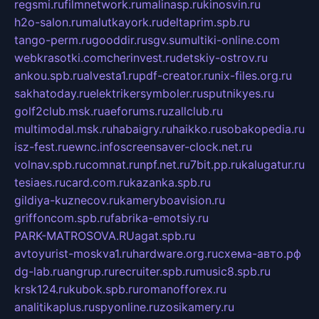
regsmi.ru
filmnetwork.ru
malinasp.ru
kinosvin.ru
h2o-salon.ru
malutkayork.ru
deltaprim.spb.ru
tango-perm.ru
gooddir.ru
sgv.su
multiki-online.com
webkrasotki.com
cherinvest.ru
detskiy-ostrov.ru
ankou.spb.ru
alvesta1.ru
pdf-creator.ru
nix-files.org.ru
sakhatoday.ru
elektrikersymboler.ru
sputnikyes.ru
golf2club.msk.ru
aeforums.ru
zallclub.ru
multimodal.msk.ru
habaigry.ru
haikko.ru
sobakopedia.ru
isz-fest.ru
ewnc.info
screensaver-clock.net.ru
volnav.spb.ru
comnat.ru
npf.net.ru
7bit.pp.ru
kalugatur.ru
tesiaes.ru
card.com.ru
kazanka.spb.ru
gildiya-kuznecov.ru
kameryboavision.ru
griffoncom.spb.ru
fabrika-emotsiy.ru
PARK-MATROSOVA.RU
agat.spb.ru
avtoyurist-moskva1.ru
hardware.org.ru
схема-авто.рф
dg-lab.ru
angrup.ru
recruiter.spb.ru
music8.spb.ru
krsk124.ru
kubok.spb.ru
romanofforex.ru
analitikaplus.ru
spyonline.ru
zosikamery.ru