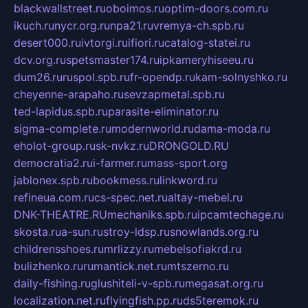
blackwallstreet.ru
oboimos.ru
optim-doors.com.ru
ikuch.ru
nycr.org.ru
npa21.ru
vremya-ch.spb.ru
desert000.ru
ivtorgi.ru
ifiori.ru
catalog-statei.ru
dcv.org.ru
spetsmaster174.ru
ipkameryhiseeu.ru
dum26.ru
ruspol.spb.ru
fr-opendp.ru
kam-solnyshko.ru
cheyenne-arapaho.ru
sevzapmetal.spb.ru
ted-lapidus.spb.ru
parasite-eliminator.ru
sigma-complete.ru
modernworld.ru
dama-moda.ru
eholot-group.ru
sk-nvkz.ru
DRONGOLD.RU
democratia2.ru
i-farmer.ru
mass-sport.org
jablonex.spb.ru
bookmess.ru
linkword.ru
refineua.com.ru
cs-spec.net.ru
altay-mebel.ru
DNK-THEATRE.RU
mechaniks.spb.ru
ipcamtechage.ru
skosta.ru
a-sun.ru
stroy-ldsp.ru
snowlands.org.ru
childrensshoes.ru
mrlizzy.ru
mebelsofiakrd.ru
bulizhenko.ru
rumantick.net.ru
mtszerno.ru
daily-fishing.ru
glushiteli-v-spb.ru
megasat.org.ru
localization.net.ru
flyingfish.pp.ru
ds5teremok.ru