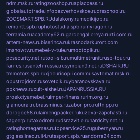
ndm.msk.ru
ratingzooshop.ru
apiaccess.ru
globalautotrade.info
bezverhovskoe.ru
drsschool.ru
ZOOSMART.SPB.RU
dalakony.ru
medikijob.ru
remontt.spb.ru
photostudia.spb.ru
myragon.ru
terramia.ru
academy62.ru
gardengallereya.ru
rti.com.ru
artem-news.ru
biserinca.ru
krasnodarkurort.com
imshowtv.ru
mebel-v-tule.ru
mobtopik.ru
pcsecurity.net.ru
tool-sib.ru
multimetrunit.ru
sp-tour.ru
fan-cs.ru
santeh-russia.ru
symbian9.net.ru
DSHAIR.RU
tmmotors.spb.ru
xjocuricopii.com
musavtomat.msk.ru
obustrojdom.ru
sovetcik.ru
ybaranovskaya.ru
ppknews.ru
cult-alshei.ru
JAPANRUSSIA.RU
proekciyamebel.ru
imper-finans.ru
rim.org.ru
glamourai.ru
brassminus.ru
zabor-pro.ru
ftn.pp.ru
dorogoe58.ru
laimengpacker.ru
kuzova-zapchasti.ru
sageerp.ru
taxodrom.ru
dsrazvitie.ru
hardcity.net.ru
ratinghomegames.ru
topservice25.ru
gubernyan.ru
gtglasslined.ru
ii4.ru
tssport.spb.ru
andorra24.com