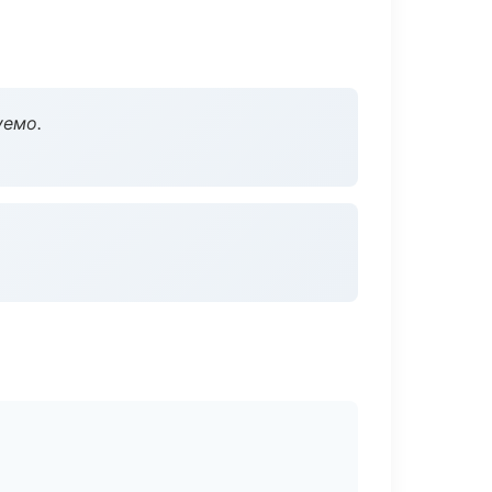
уемо.