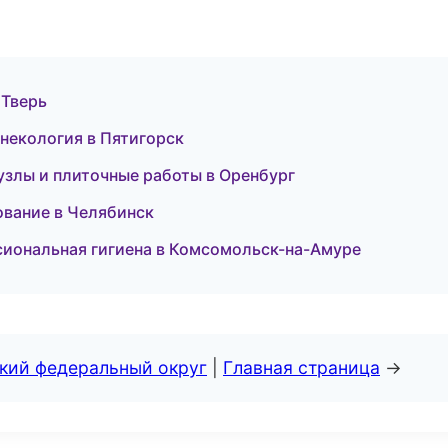
 Тверь
инекология в Пятигорск
узлы и плиточные работы в Оренбург
ование в Челябинск
сиональная гигиена в Комсомольск-на-Амуре
ский федеральный округ
|
Главная страница
→