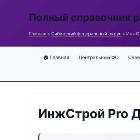
Полный справочник 
Главная
»
Сибирский федеральный округ
» ИнжСт
🏠 Главная
Центральный ФО
Севе
ИнжСтрой Pro 