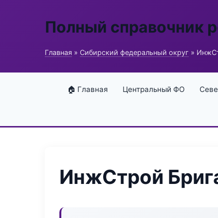
Полный справочник 
Главная
»
Сибирский федеральный округ
» ИнжСт
🏠 Главная
Центральный ФО
Севе
ИнжСтрой Бриг