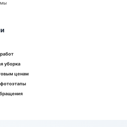
емы
ми
 работ
ая уборка
птовым ценам
 фотоэтапы
обращения