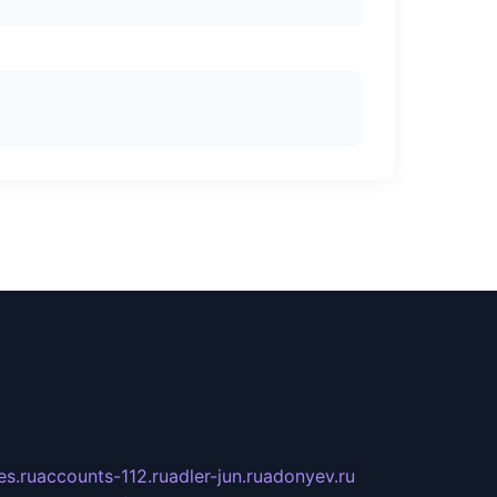
s.ru
accounts-112.ru
adler-jun.ru
adonyev.ru