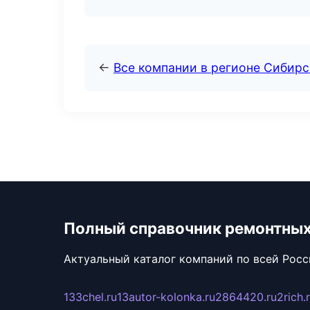
←
Все компании в регионе Сибир
Полный справочник ремонтных
Актуальный каталог компаний по всей Рос
133chel.ru
13autor-kolonka.ru
2864420.ru
2rich.