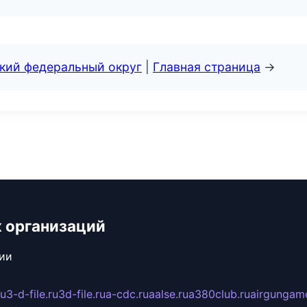
ский федеральный округ
|
Главная страница
→
 организаций
сии
ru
3-d-file.ru
3d-file.ru
a-cdc.ru
aalse.ru
a380club.ru
airgungame