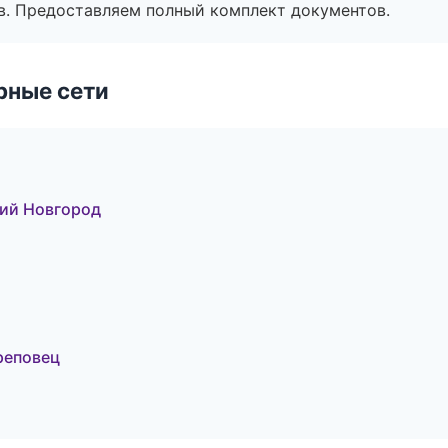
в. Предоставляем полный комплект документов.
рные сети
кий Новгород
реповец