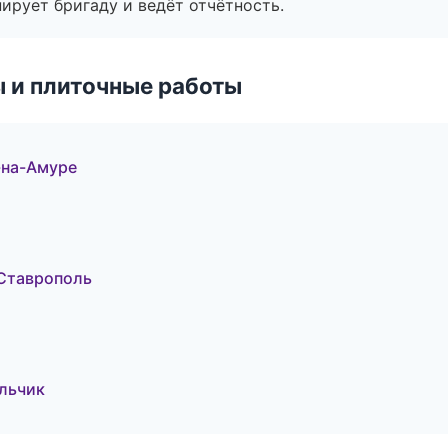
ирует бригаду и ведёт отчётность.
 и плиточные работы
-на-Амуре
Ставрополь
льчик