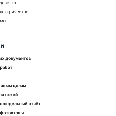
одсветка
электричество
емы
ми
их документов
 работ
птовым ценам
платежей
женедельный отчёт
 фотоэтапы