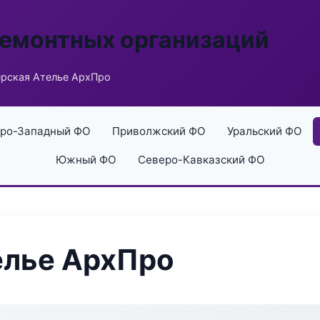
ремонтных организаций
рская Ателье АрхПро
ро-Западный ФО
Приволжский ФО
Уральский ФО
Южный ФО
Северо-Кавказский ФО
елье АрхПро