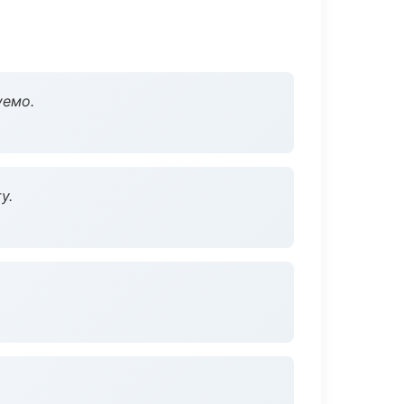
уемо.
у.