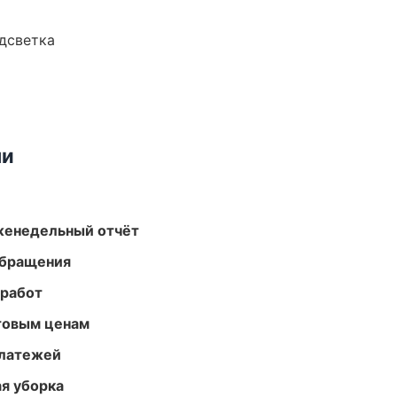
одсветка
ми
женедельный отчёт
обращения
 работ
птовым ценам
платежей
ая уборка