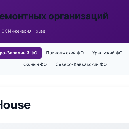
ремонтных организаций
 СК Инженерия House
ро-Западный ФО
Приволжский ФО
Уральский ФО
Южный ФО
Северо-Кавказский ФО
House