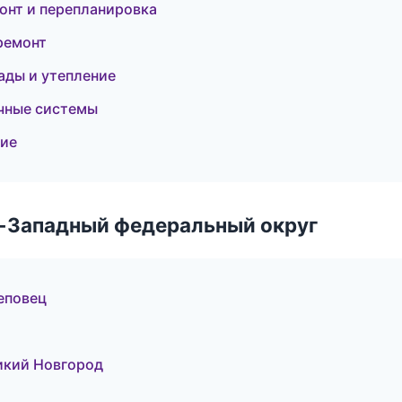
онт и перепланировка
ремонт
ады и утепление
чные системы
ние
о-Западный федеральный округ
еповец
икий Новгород