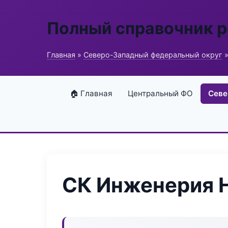
Полный справочник 
Главная
»
Северо-Западный федеральный округ
»
🏠 Главная
Центральный ФО
Севе
СК Инженерия 