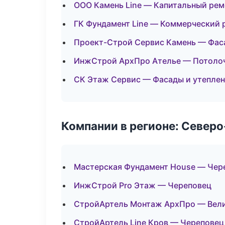
ООО Камень Line — Капитальный рем
ГК Фундамент Line — Коммерческий 
Проект-Строй Сервис Камень — Фас
ИнжСтрой АрхПро Ателье — Потоло
СК Этаж Сервис — Фасады и утепле
Компании в регионе: Север
Мастерская Фундамент House — Чер
ИнжСтрой Pro Этаж — Череповец
СтройАртель Монтаж АрхПро — Вел
СтройАртель Line Кров — Череповец