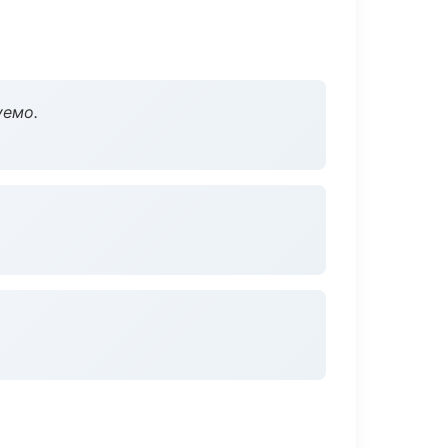
уемо.