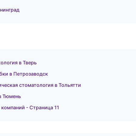
нинград
кология в Тверь
обки в Петрозаводск
гическая стоматология в Тольятти
в Тюмень
 компаний - Страница 11