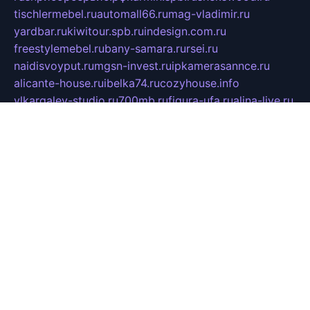
tischlermebel.ru
automall66.ru
mag-vladimir.ru
yardbar.ru
kiwitour.spb.ru
indesign.com.ru
freestylemebel.ru
bany-samara.ru
rsei.ru
naidisvoyput.ru
mgsn-invest.ru
ipkamerasannce.ru
alicante-house.ru
ibelka74.ru
cozyhouse.info
vlkargalev-studio.ru
700mb.ru
figura-ufa.ru
alina-live.ru
belarusiannews.ru
womenknow.ru
dos-vniimk.ru
sega.net.ru
dv.net.ru
phenomenonsofhistory.com
telesputnik.net.ru
wall.pp.ru
pylesosroidmi.ru
gtc-clan.ru
cligs.ru
bibikazap.ru
popova.org.ru
netwhistler.spb.ru
bellvil.ru
bonzon.ru
iss-vladik.ru
defiparis.net.ru
las-gryzas.ru
amku.ru
electednews.spb.ru
feather.org.ru
spar72.ru
tankiigri.ru
dominus.com.ru
ibtree.ru
sanykool.pp.ru
unixlib.org.ru
menatep.spb.ru
gartenterrassen.ru
printeka.ru
skvozilka.com.ru
parkovka-pub.ru
lovemobi.ru
art-ru.ru
emulatorz.com.ru
alucomp.com.ru
tatforum.com.ru
alternativa-profi.ru
dermakler.ru
artsurvey.ru
aredir.ru