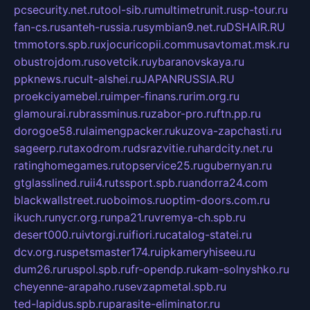
pcsecurity.net.ru
tool-sib.ru
multimetrunit.ru
sp-tour.ru
fan-cs.ru
santeh-russia.ru
symbian9.net.ru
DSHAIR.RU
tmmotors.spb.ru
xjocuricopii.com
musavtomat.msk.ru
obustrojdom.ru
sovetcik.ru
ybaranovskaya.ru
ppknews.ru
cult-alshei.ru
JAPANRUSSIA.RU
proekciyamebel.ru
imper-finans.ru
rim.org.ru
glamourai.ru
brassminus.ru
zabor-pro.ru
ftn.pp.ru
dorogoe58.ru
laimengpacker.ru
kuzova-zapchasti.ru
sageerp.ru
taxodrom.ru
dsrazvitie.ru
hardcity.net.ru
ratinghomegames.ru
topservice25.ru
gubernyan.ru
gtglasslined.ru
ii4.ru
tssport.spb.ru
andorra24.com
blackwallstreet.ru
oboimos.ru
optim-doors.com.ru
ikuch.ru
nycr.org.ru
npa21.ru
vremya-ch.spb.ru
desert000.ru
ivtorgi.ru
ifiori.ru
catalog-statei.ru
dcv.org.ru
spetsmaster174.ru
ipkameryhiseeu.ru
dum26.ru
ruspol.spb.ru
fr-opendp.ru
kam-solnyshko.ru
cheyenne-arapaho.ru
sevzapmetal.spb.ru
ted-lapidus.spb.ru
parasite-eliminator.ru