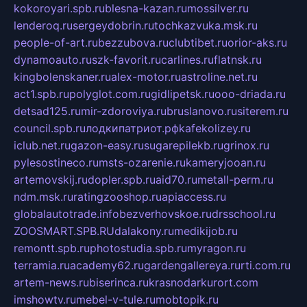
kokoroyari.spb.ru
blesna-kazan.ru
mossilver.ru
lenderoq.ru
sergeydobrin.ru
tochkazvuka.msk.ru
people-of-art.ru
bezzubova.ru
clubtibet.ru
orior-aks.ru
dynamoauto.ru
szk-favorit.ru
carlines.ru
flatnsk.ru
kingbolenskaner.ru
alex-motor.ru
astroline.net.ru
act1.spb.ru
polyglot.com.ru
gidlipetsk.ru
ooo-driada.ru
detsad125.ru
mir-zdoroviya.ru
bruslanovo.ru
siterem.ru
council.spb.ru
лодкипатриот.рф
kafekolizey.ru
iclub.net.ru
gazon-easy.ru
sugarepilekb.ru
grinox.ru
pylesostineco.ru
msts-ozarenie.ru
kameryjooan.ru
artemovskij.ru
dopler.spb.ru
aid70.ru
metall-perm.ru
ndm.msk.ru
ratingzooshop.ru
apiaccess.ru
globalautotrade.info
bezverhovskoe.ru
drsschool.ru
ZOOSMART.SPB.RU
dalakony.ru
medikijob.ru
remontt.spb.ru
photostudia.spb.ru
myragon.ru
terramia.ru
academy62.ru
gardengallereya.ru
rti.com.ru
artem-news.ru
biserinca.ru
krasnodarkurort.com
imshowtv.ru
mebel-v-tule.ru
mobtopik.ru