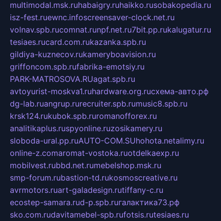
multimodal.msk.ru
habaigry.ru
haikko.ru
sobakopedia.ru
isz-fest.ru
ewnc.info
screensaver-clock.net.ru
volnav.spb.ru
comnat.ru
npf.net.ru
7bit.pp.ru
kalugatur.ru
tesiaes.ru
card.com.ru
kazanka.spb.ru
gildiya-kuznecov.ru
kameryboavision.ru
griffoncom.spb.ru
fabrika-emotsiy.ru
PARK-MATROSOVA.RU
agat.spb.ru
avtoyurist-moskva1.ru
hardware.org.ru
схема-авто.рф
dg-lab.ru
angrup.ru
recruiter.spb.ru
music8.spb.ru
krsk124.ru
kubok.spb.ru
romanofforex.ru
analitikaplus.ru
spyonline.ru
zosikamery.ru
sloboda-ural.pp.ru
AUTO-COM.SU
hohota.net
alimy.ru
online-z.com
aromat-vostoka.ru
otdelkaexp.ru
mobilvest.ru
bbd.net.ru
mebelshop.msk.ru
smp-forum.ru
bastion-td.ru
kosmoscreative.ru
avrmotors.ru
art-galadesign.ru
tiffany-c.ru
ecostep-samara.ru
d-p.spb.ru
галактика73.рф
sko.com.ru
davitamebel-spb.ru
fotsis.ru
tesiaes.ru