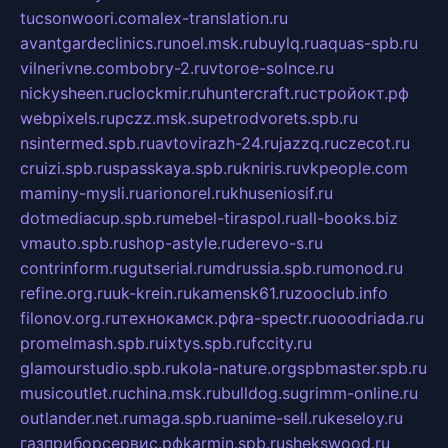
tucsonwoori.com
alex-translation.ru
avantgardeclinics.ru
noel.msk.ru
buylq.ru
aquas-spb.ru
vilnerivne.com
bobry-2.ru
vtoroe-solnce.ru
nickysheen.ru
clockmir.ru
huntercraft.ru
стройокт.рф
webpixels.ru
pczz.msk.su
petrodvorets.spb.ru
nsintermed.spb.ru
avtovirazh-24.ru
jazzq.ru
czecot.ru
cruizi.spb.ru
spasskaya.spb.ru
kniris.ru
vkpeople.com
maminy-mysli.ru
arionorel.ru
khuseniosif.ru
dotmediacup.spb.ru
mebel-tiraspol.ru
all-books.biz
vmauto.spb.ru
shop-astyle.ru
derevo-s.ru
contrinform.ru
gutserial.ru
mdrussia.spb.ru
monod.ru
refine.org.ru
uk-krein.ru
kamensk61.ru
zooclub.info
filonov.org.ru
технокамск.рф
ra-spectr.ru
ooodriada.ru
promelmash.spb.ru
ixtys.spb.ru
fccity.ru
glamourstudio.spb.ru
kola-nature.org
spbmaster.spb.ru
musicoutlet.ru
china.msk.ru
bulldog.su
grimm-online.ru
outlander.net.ru
maga.spb.ru
anime-sell.ru
keseloy.ru
газприборсервис.рф
karmin.spb.ru
shekswood.ru