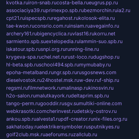
kvotka.ru
iron-snab.ru
costa-bella.ru
eugrus.pp.ru
associaciya39.ru
primexpo.spb.ru
bezmorchin.ru
ia2.ru
cpt21.ru
ispecspb.ru
regahost.ru
kolosok-elita.ru
tae-kwon.ru
consrio.com.ru
insiam.ru
avegainfo.ru
archery161.ru
bigencyclica.ru
vlast16.ru
korru.net
sarmiento.spb.su
extelopedia.ru
lammin-suo.spb.ru
iskatour.spb.ru
snpi.org.ru
running-line.ru
krygeva-spa.ru
chel.net.ru
rust-loco.ru
dugshop.ru
hl-beta.spb.ru
school494.spb.ru
mymubaby.ru
epoha-metalband.ru
ngr.spb.ru
rusgosnews.com
dieselvostok.ru
24hostel.msk.ru
w-dev.ru
f-ship.ru
regsmi.ru
filmnetwork.ru
malinasp.ru
kinosvin.ru
h2o-salon.ru
malutkayork.ru
deltaprim.spb.ru
tango-perm.ru
gooddir.ru
sgv.su
multiki-online.com
webkrasotki.com
cherinvest.ru
detskiy-ostrov.ru
ankou.spb.ru
alvesta1.ru
pdf-creator.ru
nix-files.org.ru
sakhatoday.ru
elektrikersymboler.ru
sputnikyes.ru
golf2club.msk.ru
aeforums.ru
zallclub.ru