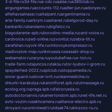
3-d-file.ru
3d-file.ru
a-cdc.ru
aalse.ru
a380club.ru
airgungames.ru
accounts-112.ru
adler-jun.ru
adonyev.ru
alfeihavsalnassr.ru
altaipant.ru
argentinamia.ru
aria-family.ru
arkrym.ru
ashanet.ru
belgorod-day.ru
bankaribi.ru
bandamn.ru
bigfatcc.ru
blagodarenie-spb.ru
borodino-media.ru
card-voice.ru
cardvoice.ru
zed-online.ru
zvonitut.ru
zebra-tlt.ru
zarafshan.ru
york-life.ru
vintovoykompressor.ru
vladivostok-map.ru
vlknrussia.ru
wasabi-shop.ru
webamator.ru
zaryna.ru
youtubefree.ru
x-ton.ru
trade-farm.ru
tajuncos.ru
taksu.ru
tor-lyubov-i-grom.ru
spayderhed-2022.ru
splclub.ru
stoppamedia.ru
snow-guard.ru
slovar-ivrit.ru
cleanmedicine.ru
shkurki-karakulya.ru
kanotiforet.spb.ru
tutmassage.ru
ecolog.org.ru
praga.spb.ru
falcorussia.ru
autodoctorservis.ru
kamertondom.spb.ru
net-life.net.ru
avto-vozim.ru
sakhcamera.ru
alliance-electro.spb.ru
stroyavt.ru
controlweb1.ru
tdsak74.ru
kinzozo-ru.ru