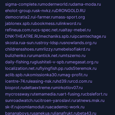
sigma-complete.ru
modernworld.ru
dama-moda.ru
eholot-group.ru
sk-nvkz.ru
DRONGOLD.RU
democratia2.ru
i-farmer.ru
mass-sport.org
jablonex.spb.ru
bookmess.ru
linkword.ru
refineua.com.ru
cs-spec.net.ru
altay-mebel.ru
DNK-THEATRE.RU
mechaniks.spb.ru
ipcamtechage.ru
skosta.ru
a-sun.ru
stroy-ldsp.ru
snowlands.org.ru
childrensshoes.ru
mrlizzy.ru
mebelsofiakrd.ru
bulizhenko.ru
rumantick.net.ru
mtszerno.ru
daily-fishing.ru
glushiteli-v-spb.ru
megasat.org.ru
localization.net.ru
flyingfish.pp.ru
ds5teremok.ru
aclib.spb.ru
komissionka30.ru
mag-profit.ru
icentre-74.ru
leasing-nsk.ru
hd39.ru
rcd.com.ru
bioprot.ru
deltaextreme.ru
mirkotlov07.ru
mycrossway.ru
temamedia.ru
art-fusing.ru
cbslefort.ru
sunroadwatch.ru
citroen-yaroslavl.ru
ratnews.msk.ru
sk-if.ru
joomlamoduli.ru
academic-work.ru
bananaboys.ru
sanekua.ru
lianafrukt.ru
beta43.ru