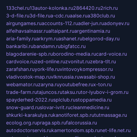
133chel.ru
13autor-kolonka.ru
2864420.ru
2rich.ru
3-d-file.ru
3d-file.ru
a-cdc.ru
aalse.ru
a380club.ru
airgungames.ru
accounts-112.ru
adler-jun.ru
adonyev.ru
alfeihavsalnassr.ru
altaipant.ru
argentinamia.ru
aria-family.ru
arkrym.ru
ashanet.ru
belgorod-day.ru
bankaribi.ru
bandamn.ru
bigfatcc.ru
blagodarenie-spb.ru
borodino-media.ru
card-voice.ru
cardvoice.ru
zed-online.ru
zvonitut.ru
zebra-tlt.ru
zarafshan.ru
york-life.ru
vintovoykompressor.ru
vladivostok-map.ru
vlknrussia.ru
wasabi-shop.ru
webamator.ru
zaryna.ru
youtubefree.ru
x-ton.ru
trade-farm.ru
tajuncos.ru
taksu.ru
tor-lyubov-i-grom.ru
spayderhed-2022.ru
splclub.ru
stoppamedia.ru
snow-guard.ru
slovar-ivrit.ru
cleanmedicine.ru
shkurki-karakulya.ru
kanotiforet.spb.ru
tutmassage.ru
ecolog.org.ru
praga.spb.ru
falcorussia.ru
autodoctorservis.ru
kamertondom.spb.ru
net-life.net.ru