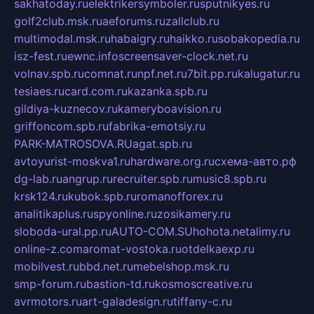
sakhatoday.ru
elektrikersymboler.ru
sputnikyes.ru
golf2club.msk.ru
aeforums.ru
zallclub.ru
multimodal.msk.ru
habaigry.ru
haikko.ru
sobakopedia.ru
isz-fest.ru
ewnc.info
screensaver-clock.net.ru
volnav.spb.ru
comnat.ru
npf.net.ru
7bit.pp.ru
kalugatur.ru
tesiaes.ru
card.com.ru
kazanka.spb.ru
gildiya-kuznecov.ru
kameryboavision.ru
griffoncom.spb.ru
fabrika-emotsiy.ru
PARK-MATROSOVA.RU
agat.spb.ru
avtoyurist-moskva1.ru
hardware.org.ru
схема-авто.рф
dg-lab.ru
angrup.ru
recruiter.spb.ru
music8.spb.ru
krsk124.ru
kubok.spb.ru
romanofforex.ru
analitikaplus.ru
spyonline.ru
zosikamery.ru
sloboda-ural.pp.ru
AUTO-COM.SU
hohota.net
alimy.ru
online-z.com
aromat-vostoka.ru
otdelkaexp.ru
mobilvest.ru
bbd.net.ru
mebelshop.msk.ru
smp-forum.ru
bastion-td.ru
kosmoscreative.ru
avrmotors.ru
art-galadesign.ru
tiffany-c.ru