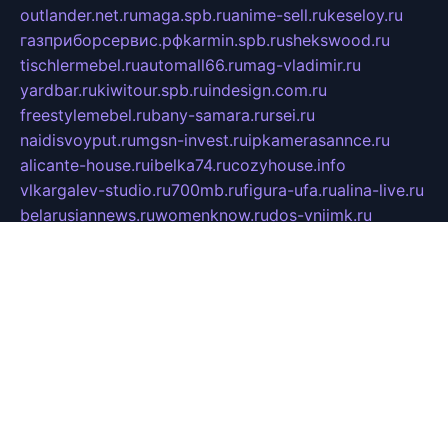
outlander.net.ru
maga.spb.ru
anime-sell.ru
keseloy.ru
газприборсервис.рф
karmin.spb.ru
shekswood.ru
tischlermebel.ru
automall66.ru
mag-vladimir.ru
yardbar.ru
kiwitour.spb.ru
indesign.com.ru
freestylemebel.ru
bany-samara.ru
rsei.ru
naidisvoyput.ru
mgsn-invest.ru
ipkamerasannce.ru
alicante-house.ru
ibelka74.ru
cozyhouse.info
vlkargalev-studio.ru
700mb.ru
figura-ufa.ru
alina-live.ru
belarusiannews.ru
womenknow.ru
dos-vniimk.ru
sega.net.ru
dv.net.ru
phenomenonsofhistory.com
telesputnik.net.ru
wall.pp.ru
pylesosroidmi.ru
gtc-clan.ru
cligs.ru
bibikazap.ru
popova.org.ru
netwhistler.spb.ru
bellvil.ru
bonzon.ru
iss-vladik.ru
defiparis.net.ru
las-gryzas.ru
amku.ru
electednews.spb.ru
feather.org.ru
spar72.ru
tankiigri.ru
dominus.com.ru
ibtree.ru
sanykool.pp.ru
unixlib.org.ru
menatep.spb.ru
gartenterrassen.ru
printeka.ru
skvozilka.com.ru
parkovka-pub.ru
lovemobi.ru
art-ru.ru