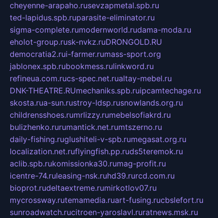
cheyenne-arapaho.ru
sevzapmetal.spb.ru
ted-lapidus.spb.ru
parasite-eliminator.ru
sigma-complete.ru
modernworld.ru
dama-moda.ru
eholot-group.ru
sk-nvkz.ru
DRONGOLD.RU
democratia2.ru
i-farmer.ru
mass-sport.org
jablonex.spb.ru
bookmess.ru
linkword.ru
refineua.com.ru
cs-spec.net.ru
altay-mebel.ru
DNK-THEATRE.RU
mechaniks.spb.ru
ipcamtechage.ru
skosta.ru
a-sun.ru
stroy-ldsp.ru
snowlands.org.ru
childrensshoes.ru
mrlizzy.ru
mebelsofiakrd.ru
bulizhenko.ru
rumantick.net.ru
mtszerno.ru
daily-fishing.ru
glushiteli-v-spb.ru
megasat.org.ru
localization.net.ru
flyingfish.pp.ru
ds5teremok.ru
aclib.spb.ru
komissionka30.ru
mag-profit.ru
icentre-74.ru
leasing-nsk.ru
hd39.ru
rcd.com.ru
bioprot.ru
deltaextreme.ru
mirkotlov07.ru
mycrossway.ru
temamedia.ru
art-fusing.ru
cbslefort.ru
sunroadwatch.ru
citroen-yaroslavl.ru
ratnews.msk.ru