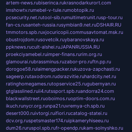
artem-news.ru
biserinca.ru
krasnodarkurort.com
imshowtv.ru
mebel-v-tule.ru
mobtopik.ru
pcsecurity.net.ru
tool-sib.ru
multimetrunit.ru
sp-tour.ru
fan-cs.ru
santeh-russia.ru
symbian9.net.ru
DSHAIR.RU
tmmotors.spb.ru
xjocuricopii.com
musavtomat.msk.ru
obustrojdom.ru
sovetcik.ru
ybaranovskaya.ru
ppknews.ru
cult-alshei.ru
JAPANRUSSIA.RU
proekciyamebel.ru
imper-finans.ru
rim.org.ru
glamourai.ru
brassminus.ru
zabor-pro.ru
ftn.pp.ru
dorogoe58.ru
laimengpacker.ru
kuzova-zapchasti.ru
sageerp.ru
taxodrom.ru
dsrazvitie.ru
hardcity.net.ru
ratinghomegames.ru
topservice25.ru
gubernyan.ru
gtglasslined.ru
ii4.ru
tssport.spb.ru
andorra24.com
blackwallstreet.ru
oboimos.ru
optim-doors.com.ru
ikuch.ru
nycr.org.ru
npa21.ru
vremya-ch.spb.ru
desert000.ru
ivtorgi.ru
ifiori.ru
catalog-statei.ru
dcv.org.ru
spetsmaster174.ru
ipkameryhiseeu.ru
dum26.ru
ruspol.spb.ru
fr-opendp.ru
kam-solnyshko.ru