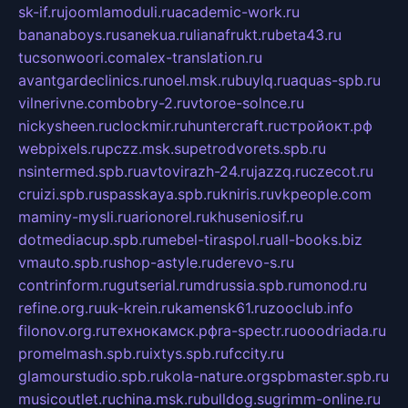
sk-if.ru
joomlamoduli.ru
academic-work.ru
bananaboys.ru
sanekua.ru
lianafrukt.ru
beta43.ru
tucsonwoori.com
alex-translation.ru
avantgardeclinics.ru
noel.msk.ru
buylq.ru
aquas-spb.ru
vilnerivne.com
bobry-2.ru
vtoroe-solnce.ru
nickysheen.ru
clockmir.ru
huntercraft.ru
стройокт.рф
webpixels.ru
pczz.msk.su
petrodvorets.spb.ru
nsintermed.spb.ru
avtovirazh-24.ru
jazzq.ru
czecot.ru
cruizi.spb.ru
spasskaya.spb.ru
kniris.ru
vkpeople.com
maminy-mysli.ru
arionorel.ru
khuseniosif.ru
dotmediacup.spb.ru
mebel-tiraspol.ru
all-books.biz
vmauto.spb.ru
shop-astyle.ru
derevo-s.ru
contrinform.ru
gutserial.ru
mdrussia.spb.ru
monod.ru
refine.org.ru
uk-krein.ru
kamensk61.ru
zooclub.info
filonov.org.ru
технокамск.рф
ra-spectr.ru
ooodriada.ru
promelmash.spb.ru
ixtys.spb.ru
fccity.ru
glamourstudio.spb.ru
kola-nature.org
spbmaster.spb.ru
musicoutlet.ru
china.msk.ru
bulldog.su
grimm-online.ru