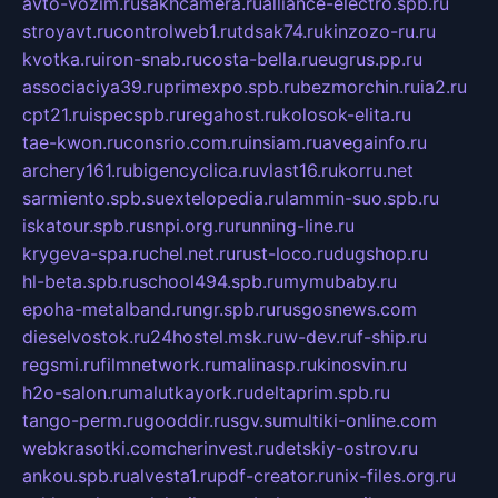
avto-vozim.ru
sakhcamera.ru
alliance-electro.spb.ru
stroyavt.ru
controlweb1.ru
tdsak74.ru
kinzozo-ru.ru
kvotka.ru
iron-snab.ru
costa-bella.ru
eugrus.pp.ru
associaciya39.ru
primexpo.spb.ru
bezmorchin.ru
ia2.ru
cpt21.ru
ispecspb.ru
regahost.ru
kolosok-elita.ru
tae-kwon.ru
consrio.com.ru
insiam.ru
avegainfo.ru
archery161.ru
bigencyclica.ru
vlast16.ru
korru.net
sarmiento.spb.su
extelopedia.ru
lammin-suo.spb.ru
iskatour.spb.ru
snpi.org.ru
running-line.ru
krygeva-spa.ru
chel.net.ru
rust-loco.ru
dugshop.ru
hl-beta.spb.ru
school494.spb.ru
mymubaby.ru
epoha-metalband.ru
ngr.spb.ru
rusgosnews.com
dieselvostok.ru
24hostel.msk.ru
w-dev.ru
f-ship.ru
regsmi.ru
filmnetwork.ru
malinasp.ru
kinosvin.ru
h2o-salon.ru
malutkayork.ru
deltaprim.spb.ru
tango-perm.ru
gooddir.ru
sgv.su
multiki-online.com
webkrasotki.com
cherinvest.ru
detskiy-ostrov.ru
ankou.spb.ru
alvesta1.ru
pdf-creator.ru
nix-files.org.ru