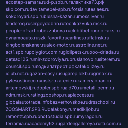
ecostep-samara.ru
d-p.spb.ru
галактика73.рф
sko.com.ru
davitamebel-spb.ru
fotsis.ru
tesiaes.ru
kokoroyari.spb.ru
blesna-kazan.ru
mossilver.ru
lenderoq.ru
sergeydobrin.ru
tochkazvuka.msk.ru
people-of-art.ru
bezzubova.ru
clubtibet.ru
orior-aks.ru
dynamoauto.ru
szk-favorit.ru
carlines.ru
flatnsk.ru
kingbolenskaner.ru
alex-motor.ru
astroline.net.ru
act1.spb.ru
polyglot.com.ru
gidlipetsk.ru
ooo-driada.ru
detsad125.ru
mir-zdoroviya.ru
bruslanovo.ru
siterem.ru
council.spb.ru
лодкипатриот.рф
kafekolizey.ru
iclub.net.ru
gazon-easy.ru
sugarepilekb.ru
grinox.ru
pylesostineco.ru
msts-ozarenie.ru
kameryjooan.ru
artemovskij.ru
dopler.spb.ru
aid70.ru
metall-perm.ru
ndm.msk.ru
ratingzooshop.ru
apiaccess.ru
globalautotrade.info
bezverhovskoe.ru
drsschool.ru
ZOOSMART.SPB.RU
dalakony.ru
medikijob.ru
remontt.spb.ru
photostudia.spb.ru
myragon.ru
terramia.ru
academy62.ru
gardengallereya.ru
rti.com.ru