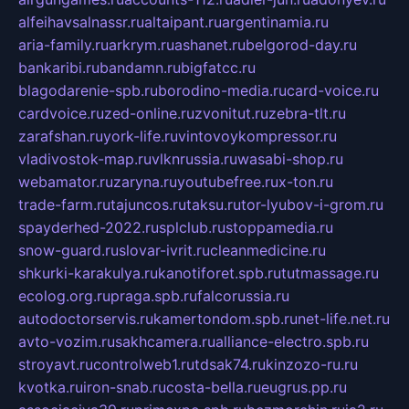
alfeihavsalnassr.ru
altaipant.ru
argentinamia.ru
aria-family.ru
arkrym.ru
ashanet.ru
belgorod-day.ru
bankaribi.ru
bandamn.ru
bigfatcc.ru
blagodarenie-spb.ru
borodino-media.ru
card-voice.ru
cardvoice.ru
zed-online.ru
zvonitut.ru
zebra-tlt.ru
zarafshan.ru
york-life.ru
vintovoykompressor.ru
vladivostok-map.ru
vlknrussia.ru
wasabi-shop.ru
webamator.ru
zaryna.ru
youtubefree.ru
x-ton.ru
trade-farm.ru
tajuncos.ru
taksu.ru
tor-lyubov-i-grom.ru
spayderhed-2022.ru
splclub.ru
stoppamedia.ru
snow-guard.ru
slovar-ivrit.ru
cleanmedicine.ru
shkurki-karakulya.ru
kanotiforet.spb.ru
tutmassage.ru
ecolog.org.ru
praga.spb.ru
falcorussia.ru
autodoctorservis.ru
kamertondom.spb.ru
net-life.net.ru
avto-vozim.ru
sakhcamera.ru
alliance-electro.spb.ru
stroyavt.ru
controlweb1.ru
tdsak74.ru
kinzozo-ru.ru
kvotka.ru
iron-snab.ru
costa-bella.ru
eugrus.pp.ru