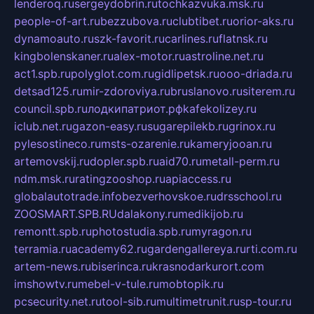
lenderoq.ru
sergeydobrin.ru
tochkazvuka.msk.ru
people-of-art.ru
bezzubova.ru
clubtibet.ru
orior-aks.ru
dynamoauto.ru
szk-favorit.ru
carlines.ru
flatnsk.ru
kingbolenskaner.ru
alex-motor.ru
astroline.net.ru
act1.spb.ru
polyglot.com.ru
gidlipetsk.ru
ooo-driada.ru
detsad125.ru
mir-zdoroviya.ru
bruslanovo.ru
siterem.ru
council.spb.ru
лодкипатриот.рф
kafekolizey.ru
iclub.net.ru
gazon-easy.ru
sugarepilekb.ru
grinox.ru
pylesostineco.ru
msts-ozarenie.ru
kameryjooan.ru
artemovskij.ru
dopler.spb.ru
aid70.ru
metall-perm.ru
ndm.msk.ru
ratingzooshop.ru
apiaccess.ru
globalautotrade.info
bezverhovskoe.ru
drsschool.ru
ZOOSMART.SPB.RU
dalakony.ru
medikijob.ru
remontt.spb.ru
photostudia.spb.ru
myragon.ru
terramia.ru
academy62.ru
gardengallereya.ru
rti.com.ru
artem-news.ru
biserinca.ru
krasnodarkurort.com
imshowtv.ru
mebel-v-tule.ru
mobtopik.ru
pcsecurity.net.ru
tool-sib.ru
multimetrunit.ru
sp-tour.ru