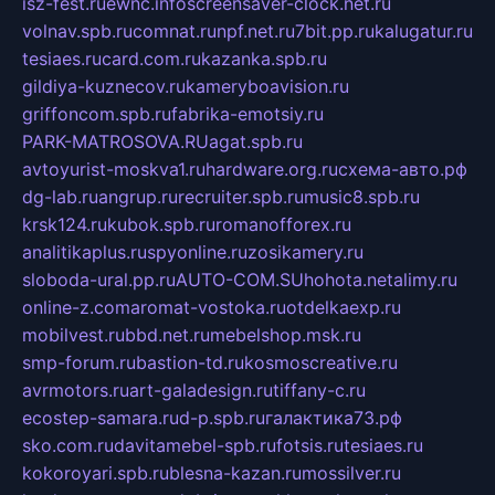
isz-fest.ru
ewnc.info
screensaver-clock.net.ru
volnav.spb.ru
comnat.ru
npf.net.ru
7bit.pp.ru
kalugatur.ru
tesiaes.ru
card.com.ru
kazanka.spb.ru
gildiya-kuznecov.ru
kameryboavision.ru
griffoncom.spb.ru
fabrika-emotsiy.ru
PARK-MATROSOVA.RU
agat.spb.ru
avtoyurist-moskva1.ru
hardware.org.ru
схема-авто.рф
dg-lab.ru
angrup.ru
recruiter.spb.ru
music8.spb.ru
krsk124.ru
kubok.spb.ru
romanofforex.ru
analitikaplus.ru
spyonline.ru
zosikamery.ru
sloboda-ural.pp.ru
AUTO-COM.SU
hohota.net
alimy.ru
online-z.com
aromat-vostoka.ru
otdelkaexp.ru
mobilvest.ru
bbd.net.ru
mebelshop.msk.ru
smp-forum.ru
bastion-td.ru
kosmoscreative.ru
avrmotors.ru
art-galadesign.ru
tiffany-c.ru
ecostep-samara.ru
d-p.spb.ru
галактика73.рф
sko.com.ru
davitamebel-spb.ru
fotsis.ru
tesiaes.ru
kokoroyari.spb.ru
blesna-kazan.ru
mossilver.ru