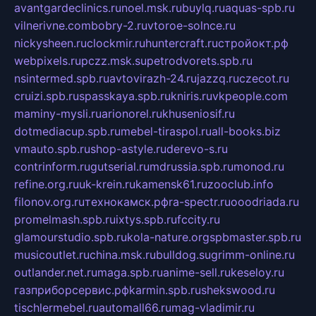
avantgardeclinics.ru
noel.msk.ru
buylq.ru
aquas-spb.ru
vilnerivne.com
bobry-2.ru
vtoroe-solnce.ru
nickysheen.ru
clockmir.ru
huntercraft.ru
стройокт.рф
webpixels.ru
pczz.msk.su
petrodvorets.spb.ru
nsintermed.spb.ru
avtovirazh-24.ru
jazzq.ru
czecot.ru
cruizi.spb.ru
spasskaya.spb.ru
kniris.ru
vkpeople.com
maminy-mysli.ru
arionorel.ru
khuseniosif.ru
dotmediacup.spb.ru
mebel-tiraspol.ru
all-books.biz
vmauto.spb.ru
shop-astyle.ru
derevo-s.ru
contrinform.ru
gutserial.ru
mdrussia.spb.ru
monod.ru
refine.org.ru
uk-krein.ru
kamensk61.ru
zooclub.info
filonov.org.ru
технокамск.рф
ra-spectr.ru
ooodriada.ru
promelmash.spb.ru
ixtys.spb.ru
fccity.ru
glamourstudio.spb.ru
kola-nature.org
spbmaster.spb.ru
musicoutlet.ru
china.msk.ru
bulldog.su
grimm-online.ru
outlander.net.ru
maga.spb.ru
anime-sell.ru
keseloy.ru
газприборсервис.рф
karmin.spb.ru
shekswood.ru
tischlermebel.ru
automall66.ru
mag-vladimir.ru