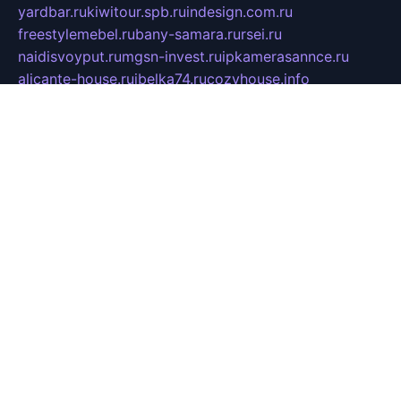
yardbar.ru
kiwitour.spb.ru
indesign.com.ru
freestylemebel.ru
bany-samara.ru
rsei.ru
naidisvoyput.ru
mgsn-invest.ru
ipkamerasannce.ru
alicante-house.ru
ibelka74.ru
cozyhouse.info
vlkargalev-studio.ru
700mb.ru
figura-ufa.ru
alina-live.ru
belarusiannews.ru
womenknow.ru
dos-vniimk.ru
sega.net.ru
dv.net.ru
phenomenonsofhistory.com
telesputnik.net.ru
wall.pp.ru
pylesosroidmi.ru
gtc-clan.ru
cligs.ru
bibikazap.ru
popova.org.ru
netwhistler.spb.ru
bellvil.ru
bonzon.ru
iss-vladik.ru
defiparis.net.ru
las-gryzas.ru
amku.ru
electednews.spb.ru
feather.org.ru
spar72.ru
tankiigri.ru
dominus.com.ru
ibtree.ru
sanykool.pp.ru
unixlib.org.ru
menatep.spb.ru
gartenterrassen.ru
printeka.ru
skvozilka.com.ru
parkovka-pub.ru
lovemobi.ru
art-ru.ru
emulatorz.com.ru
alucomp.com.ru
tatforum.com.ru
alternativa-profi.ru
dermakler.ru
artsurvey.ru
aredir.ru
khimspas.ru
centr-maxi.ru
2018r.ru