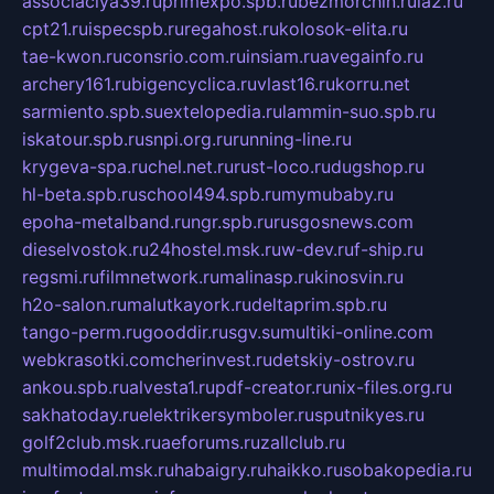
associaciya39.ru
primexpo.spb.ru
bezmorchin.ru
ia2.ru
cpt21.ru
ispecspb.ru
regahost.ru
kolosok-elita.ru
tae-kwon.ru
consrio.com.ru
insiam.ru
avegainfo.ru
archery161.ru
bigencyclica.ru
vlast16.ru
korru.net
sarmiento.spb.su
extelopedia.ru
lammin-suo.spb.ru
iskatour.spb.ru
snpi.org.ru
running-line.ru
krygeva-spa.ru
chel.net.ru
rust-loco.ru
dugshop.ru
hl-beta.spb.ru
school494.spb.ru
mymubaby.ru
epoha-metalband.ru
ngr.spb.ru
rusgosnews.com
dieselvostok.ru
24hostel.msk.ru
w-dev.ru
f-ship.ru
regsmi.ru
filmnetwork.ru
malinasp.ru
kinosvin.ru
h2o-salon.ru
malutkayork.ru
deltaprim.spb.ru
tango-perm.ru
gooddir.ru
sgv.su
multiki-online.com
webkrasotki.com
cherinvest.ru
detskiy-ostrov.ru
ankou.spb.ru
alvesta1.ru
pdf-creator.ru
nix-files.org.ru
sakhatoday.ru
elektrikersymboler.ru
sputnikyes.ru
golf2club.msk.ru
aeforums.ru
zallclub.ru
multimodal.msk.ru
habaigry.ru
haikko.ru
sobakopedia.ru