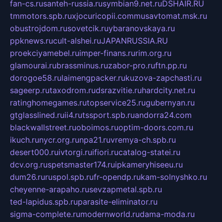
fan-cs.ru
santeh-russia.ru
symbian9.net.ru
DSHAIR.RU
tmmotors.spb.ru
xjocuricopii.com
musavtomat.msk.ru
obustrojdom.ru
sovetcik.ru
ybaranovskaya.ru
ppknews.ru
cult-alshei.ru
JAPANRUSSIA.RU
proekciyamebel.ru
imper-finans.ru
rim.org.ru
glamourai.ru
brassminus.ru
zabor-pro.ru
ftn.pp.ru
dorogoe58.ru
laimengpacker.ru
kuzova-zapchasti.ru
sageerp.ru
taxodrom.ru
dsrazvitie.ru
hardcity.net.ru
ratinghomegames.ru
topservice25.ru
gubernyan.ru
gtglasslined.ru
ii4.ru
tssport.spb.ru
andorra24.com
blackwallstreet.ru
oboimos.ru
optim-doors.com.ru
ikuch.ru
nycr.org.ru
npa21.ru
vremya-ch.spb.ru
desert000.ru
ivtorgi.ru
ifiori.ru
catalog-statei.ru
dcv.org.ru
spetsmaster174.ru
ipkameryhiseeu.ru
dum26.ru
ruspol.spb.ru
fr-opendp.ru
kam-solnyshko.ru
cheyenne-arapaho.ru
sevzapmetal.spb.ru
ted-lapidus.spb.ru
parasite-eliminator.ru
sigma-complete.ru
modernworld.ru
dama-moda.ru