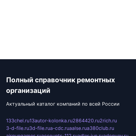
Полный справочник ремонтных
организаций
Актуальный каталог компаний по всей России
133chel.ru
13autor-kolonka.ru
2864420.ru
2rich.ru
3-d-file.ru
3d-file.ru
a-cdc.ru
aalse.ru
a380club.ru
airgungames.ru
accounts-112.ru
adler-jun.ru
adonyev.ru