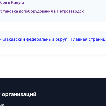
бов в Калуга
установка допоборудования в Петрозаводск
-Кавказский федеральный округ
|
Главная страниц
 организаций
сии