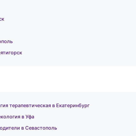
ск
ополь
ятигорск
гия терапевтическая в Екатеринбург
екология в Уфа
водители в Севастополь