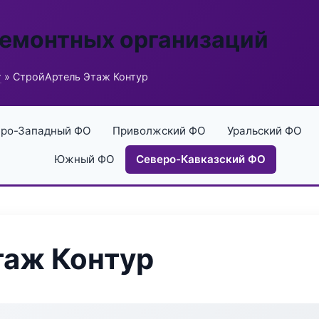
ремонтных организаций
г
» СтройАртель Этаж Контур
ро-Западный ФО
Приволжский ФО
Уральский ФО
Южный ФО
Северо-Кавказский ФО
таж Контур