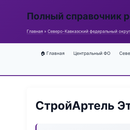
Полный справочник 
Главная
»
Северо-Кавказский федеральный окру
🏠 Главная
Центральный ФО
Севе
СтройАртель Э