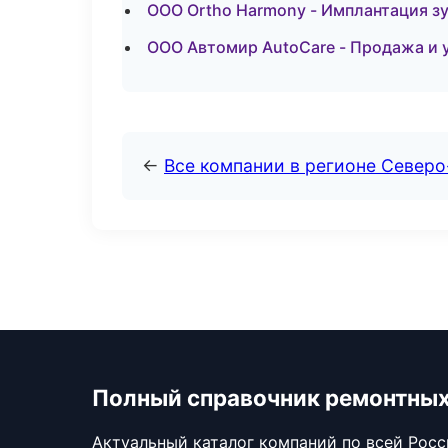
ООО Ortho Harmony - Имплантация зу
ООО Автомир AutoCare - Продажа и 
←
Все компании в регионе Северо
Полный справочник ремонтных
Актуальный каталог компаний по всей Рос