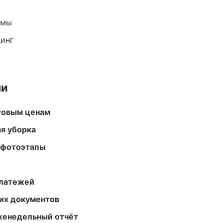
емы
динг
ми
птовым ценам
ая уборка
 фотоэтапы
платежей
их документов
женедельный отчёт