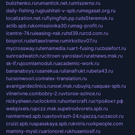
bulizhenko.ru
rumantick.net.ru
mtszerno.ru
daily-fishing.ru
glushiteli-v-spb.ru
megasat.org.ru
localization.net.ru
flyingfish.pp.ru
ds5teremok.ru
aclib.spb.ru
komissionka30.ru
mag-profit.ru
icentre-74.ru
leasing-nsk.ru
hd39.ru
rcd.com.ru
bioprot.ru
deltaextreme.ru
mirkotlov07.ru
mycrossway.ru
temamedia.ru
art-fusing.ru
cbslefort.ru
sunroadwatch.ru
citroen-yaroslavl.ru
ratnews.msk.ru
sk-if.ru
joomlamoduli.ru
academic-work.ru
bananaboys.ru
sanekua.ru
lianafrukt.ru
beta43.ru
tucsonwoori.com
alex-translation.ru
avantgardeclinics.ru
noel.msk.ru
buylq.ru
aquas-spb.ru
vilnerivne.com
bobry-2.ru
vtoroe-solnce.ru
nickysheen.ru
clockmir.ru
huntercraft.ru
стройокт.рф
webpixels.ru
pczz.msk.su
petrodvorets.spb.ru
nsintermed.spb.ru
avtovirazh-24.ru
jazzq.ru
czecot.ru
cruizi.spb.ru
spasskaya.spb.ru
kniris.ru
vkpeople.com
maminy-mysli.ru
arionorel.ru
khuseniosif.ru