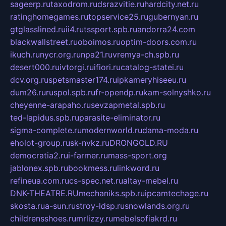
sageerp.ru
taxodrom.ru
dsrazvitie.ru
hardcity.net.ru
ratinghomegames.ru
topservice25.ru
gubernyan.ru
gtglasslined.ru
ii4.ru
tssport.spb.ru
andorra24.com
blackwallstreet.ru
oboimos.ru
optim-doors.com.ru
ikuch.ru
nycr.org.ru
npa21.ru
vremya-ch.spb.ru
desert000.ru
ivtorgi.ru
ifiori.ru
catalog-statei.ru
dcv.org.ru
spetsmaster174.ru
ipkameryhiseeu.ru
dum26.ru
ruspol.spb.ru
fr-opendp.ru
kam-solnyshko.ru
cheyenne-arapaho.ru
sevzapmetal.spb.ru
ted-lapidus.spb.ru
parasite-eliminator.ru
sigma-complete.ru
modernworld.ru
dama-moda.ru
eholot-group.ru
sk-nvkz.ru
DRONGOLD.RU
democratia2.ru
i-farmer.ru
mass-sport.org
jablonex.spb.ru
bookmess.ru
linkword.ru
refineua.com.ru
cs-spec.net.ru
altay-mebel.ru
DNK-THEATRE.RU
mechaniks.spb.ru
ipcamtechage.ru
skosta.ru
a-sun.ru
stroy-ldsp.ru
snowlands.org.ru
childrensshoes.ru
mrlizzy.ru
mebelsofiakrd.ru