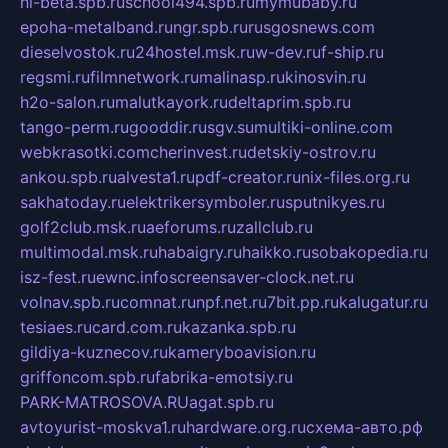
hl-beta.spb.ru
school494.spb.ru
mymubaby.ru
epoha-metalband.ru
ngr.spb.ru
rusgosnews.com
dieselvostok.ru
24hostel.msk.ru
w-dev.ru
f-ship.ru
regsmi.ru
filmnetwork.ru
malinasp.ru
kinosvin.ru
h2o-salon.ru
malutkayork.ru
deltaprim.spb.ru
tango-perm.ru
gooddir.ru
sgv.su
multiki-online.com
webkrasotki.com
cherinvest.ru
detskiy-ostrov.ru
ankou.spb.ru
alvesta1.ru
pdf-creator.ru
nix-files.org.ru
sakhatoday.ru
elektrikersymboler.ru
sputnikyes.ru
golf2club.msk.ru
aeforums.ru
zallclub.ru
multimodal.msk.ru
habaigry.ru
haikko.ru
sobakopedia.ru
isz-fest.ru
ewnc.info
screensaver-clock.net.ru
volnav.spb.ru
comnat.ru
npf.net.ru
7bit.pp.ru
kalugatur.ru
tesiaes.ru
card.com.ru
kazanka.spb.ru
gildiya-kuznecov.ru
kameryboavision.ru
griffoncom.spb.ru
fabrika-emotsiy.ru
PARK-MATROSOVA.RU
agat.spb.ru
avtoyurist-moskva1.ru
hardware.org.ru
схема-авто.рф