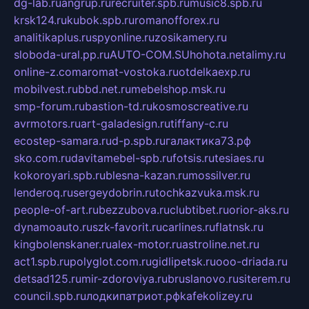
dg-lab.ru
angrup.ru
recruiter.spb.ru
music8.spb.ru
krsk124.ru
kubok.spb.ru
romanofforex.ru
analitikaplus.ru
spyonline.ru
zosikamery.ru
sloboda-ural.pp.ru
AUTO-COM.SU
hohota.net
alimy.ru
online-z.com
aromat-vostoka.ru
otdelkaexp.ru
mobilvest.ru
bbd.net.ru
mebelshop.msk.ru
smp-forum.ru
bastion-td.ru
kosmoscreative.ru
avrmotors.ru
art-galadesign.ru
tiffany-c.ru
ecostep-samara.ru
d-p.spb.ru
галактика73.рф
sko.com.ru
davitamebel-spb.ru
fotsis.ru
tesiaes.ru
kokoroyari.spb.ru
blesna-kazan.ru
mossilver.ru
lenderoq.ru
sergeydobrin.ru
tochkazvuka.msk.ru
people-of-art.ru
bezzubova.ru
clubtibet.ru
orior-aks.ru
dynamoauto.ru
szk-favorit.ru
carlines.ru
flatnsk.ru
kingbolenskaner.ru
alex-motor.ru
astroline.net.ru
act1.spb.ru
polyglot.com.ru
gidlipetsk.ru
ooo-driada.ru
detsad125.ru
mir-zdoroviya.ru
bruslanovo.ru
siterem.ru
council.spb.ru
лодкипатриот.рф
kafekolizey.ru