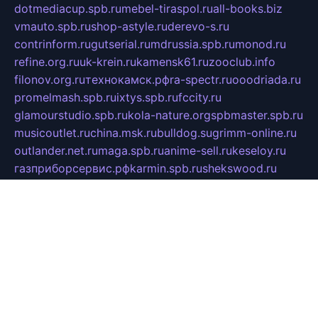
dotmediacup.spb.ru
mebel-tiraspol.ru
all-books.biz
vmauto.spb.ru
shop-astyle.ru
derevo-s.ru
contrinform.ru
gutserial.ru
mdrussia.spb.ru
monod.ru
refine.org.ru
uk-krein.ru
kamensk61.ru
zooclub.info
filonov.org.ru
технокамск.рф
ra-spectr.ru
ooodriada.ru
promelmash.spb.ru
ixtys.spb.ru
fccity.ru
glamourstudio.spb.ru
kola-nature.org
spbmaster.spb.ru
musicoutlet.ru
china.msk.ru
bulldog.su
grimm-online.ru
outlander.net.ru
maga.spb.ru
anime-sell.ru
keseloy.ru
газприборсервис.рф
karmin.spb.ru
shekswood.ru
tischlermebel.ru
automall66.ru
mag-vladimir.ru
yardbar.ru
kiwitour.spb.ru
indesign.com.ru
freestylemebel.ru
bany-samara.ru
rsei.ru
naidisvoyput.ru
mgsn-invest.ru
ipkamerasannce.ru
alicante-house.ru
ibelka74.ru
cozyhouse.info
vlkargalev-studio.ru
700mb.ru
figura-ufa.ru
alina-live.ru
belarusiannews.ru
womenknow.ru
dos-vniimk.ru
sega.net.ru
dv.net.ru
phenomenonsofhistory.com