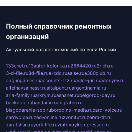
Полный справочник ремонтных
организаций
Актуальный каталог компаний по всей России
133chel.ru
13autor-kolonka.ru
2864420.ru
2rich.ru
3-d-file.ru
3d-file.ru
a-cdc.ru
aalse.ru
a380club.ru
airgungames.ru
accounts-112.ru
adler-jun.ru
adonyev.ru
alfeihavsalnassr.ru
altaipant.ru
argentinamia.ru
aria-family.ru
arkrym.ru
ashanet.ru
belgorod-day.ru
bankaribi.ru
bandamn.ru
bigfatcc.ru
blagodarenie-spb.ru
borodino-media.ru
card-voice.ru
cardvoice.ru
zed-online.ru
zvonitut.ru
zebra-tlt.ru
zarafshan.ru
york-life.ru
vintovoykompressor.ru