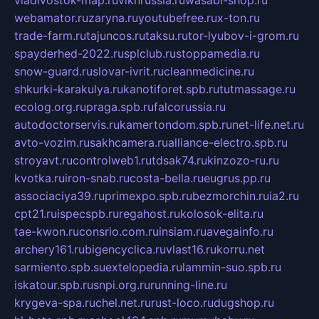
vladivostok-map.ru
vlknrussia.ru
wasabi-shop.ru
webamator.ru
zaryna.ru
youtubefree.ru
x-ton.ru
trade-farm.ru
tajuncos.ru
taksu.ru
tor-lyubov-i-grom.ru
spayderhed-2022.ru
splclub.ru
stoppamedia.ru
snow-guard.ru
slovar-ivrit.ru
cleanmedicine.ru
shkurki-karakulya.ru
kanotiforet.spb.ru
tutmassage.ru
ecolog.org.ru
praga.spb.ru
falcorussia.ru
autodoctorservis.ru
kamertondom.spb.ru
net-life.net.ru
avto-vozim.ru
sakhcamera.ru
alliance-electro.spb.ru
stroyavt.ru
controlweb1.ru
tdsak74.ru
kinzozo-ru.ru
kvotka.ru
iron-snab.ru
costa-bella.ru
eugrus.pp.ru
associaciya39.ru
primexpo.spb.ru
bezmorchin.ru
ia2.ru
cpt21.ru
ispecspb.ru
regahost.ru
kolosok-elita.ru
tae-kwon.ru
consrio.com.ru
insiam.ru
avegainfo.ru
archery161.ru
bigencyclica.ru
vlast16.ru
korru.net
sarmiento.spb.su
extelopedia.ru
lammin-suo.spb.ru
iskatour.spb.ru
snpi.org.ru
running-line.ru
krygeva-spa.ru
chel.net.ru
rust-loco.ru
dugshop.ru