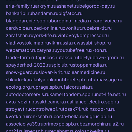
aria-family.ru
arkrym.ru
ashanet.ru
belgorod-day.ru
bankaribi.ru
bandamn.ru
bigfatcc.ru
blagodarenie-spb.ru
borodino-media.ru
card-voice.ru
cardvoice.ru
zed-online.ru
zvonitut.ru
zebra-tlt.ru
zarafshan.ru
york-life.ru
vintovoykompressor.ru
vladivostok-map.ru
vlknrussia.ru
wasabi-shop.ru
webamator.ru
zaryna.ru
youtubefree.ru
x-ton.ru
trade-farm.ru
tajuncos.ru
taksu.ru
tor-lyubov-i-grom.ru
spayderhed-2022.ru
splclub.ru
stoppamedia.ru
snow-guard.ru
slovar-ivrit.ru
cleanmedicine.ru
shkurki-karakulya.ru
kanotiforet.spb.ru
tutmassage.ru
ecolog.org.ru
praga.spb.ru
falcorussia.ru
autodoctorservis.ru
kamertondom.spb.ru
net-life.net.ru
avto-vozim.ru
sakhcamera.ru
alliance-electro.spb.ru
stroyavt.ru
controlweb1.ru
tdsak74.ru
kinzozo-ru.ru
kvotka.ru
iron-snab.ru
costa-bella.ru
eugrus.pp.ru
associaciya39.ru
primexpo.spb.ru
bezmorchin.ru
ia2.ru
cpt21.ru
ispecspb.ru
regahost.ru
kolosok-elita.ru