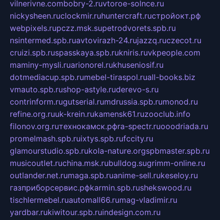
vilnerivne.com
bobry-2.ru
vtoroe-solnce.ru
nickysheen.ru
clockmir.ru
huntercraft.ru
стройокт.рф
webpixels.ru
pczz.msk.su
petrodvorets.spb.ru
nsintermed.spb.ru
avtovirazh-24.ru
jazzq.ru
czecot.ru
cruizi.spb.ru
spasskaya.spb.ru
kniris.ru
vkpeople.com
maminy-mysli.ru
arionorel.ru
khuseniosif.ru
dotmediacup.spb.ru
mebel-tiraspol.ru
all-books.biz
vmauto.spb.ru
shop-astyle.ru
derevo-s.ru
contrinform.ru
gutserial.ru
mdrussia.spb.ru
monod.ru
refine.org.ru
uk-krein.ru
kamensk61.ru
zooclub.info
filonov.org.ru
технокамск.рф
ra-spectr.ru
ooodriada.ru
promelmash.spb.ru
ixtys.spb.ru
fccity.ru
glamourstudio.spb.ru
kola-nature.org
spbmaster.spb.ru
musicoutlet.ru
china.msk.ru
bulldog.su
grimm-online.ru
outlander.net.ru
maga.spb.ru
anime-sell.ru
keseloy.ru
газприборсервис.рф
karmin.spb.ru
shekswood.ru
tischlermebel.ru
automall66.ru
mag-vladimir.ru
yardbar.ru
kiwitour.spb.ru
indesign.com.ru