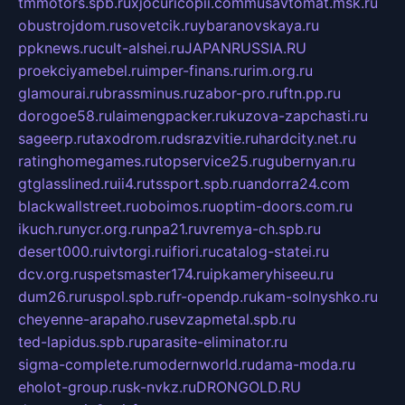
tmmotors.spb.ru
xjocuricopii.com
musavtomat.msk.ru
obustrojdom.ru
sovetcik.ru
ybaranovskaya.ru
ppknews.ru
cult-alshei.ru
JAPANRUSSIA.RU
proekciyamebel.ru
imper-finans.ru
rim.org.ru
glamourai.ru
brassminus.ru
zabor-pro.ru
ftn.pp.ru
dorogoe58.ru
laimengpacker.ru
kuzova-zapchasti.ru
sageerp.ru
taxodrom.ru
dsrazvitie.ru
hardcity.net.ru
ratinghomegames.ru
topservice25.ru
gubernyan.ru
gtglasslined.ru
ii4.ru
tssport.spb.ru
andorra24.com
blackwallstreet.ru
oboimos.ru
optim-doors.com.ru
ikuch.ru
nycr.org.ru
npa21.ru
vremya-ch.spb.ru
desert000.ru
ivtorgi.ru
ifiori.ru
catalog-statei.ru
dcv.org.ru
spetsmaster174.ru
ipkameryhiseeu.ru
dum26.ru
ruspol.spb.ru
fr-opendp.ru
kam-solnyshko.ru
cheyenne-arapaho.ru
sevzapmetal.spb.ru
ted-lapidus.spb.ru
parasite-eliminator.ru
sigma-complete.ru
modernworld.ru
dama-moda.ru
eholot-group.ru
sk-nvkz.ru
DRONGOLD.RU