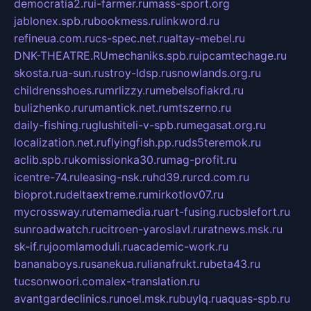
democratia2.ru
i-farmer.ru
mass-sport.org
jablonex.spb.ru
bookmess.ru
linkword.ru
refineua.com.ru
cs-spec.net.ru
altay-mebel.ru
DNK-THEATRE.RU
mechaniks.spb.ru
ipcamtechage.ru
skosta.ru
a-sun.ru
stroy-ldsp.ru
snowlands.org.ru
childrensshoes.ru
mrlizzy.ru
mebelsofiakrd.ru
bulizhenko.ru
rumantick.net.ru
mtszerno.ru
daily-fishing.ru
glushiteli-v-spb.ru
megasat.org.ru
localization.net.ru
flyingfish.pp.ru
ds5teremok.ru
aclib.spb.ru
komissionka30.ru
mag-profit.ru
icentre-74.ru
leasing-nsk.ru
hd39.ru
rcd.com.ru
bioprot.ru
deltaextreme.ru
mirkotlov07.ru
mycrossway.ru
temamedia.ru
art-fusing.ru
cbslefort.ru
sunroadwatch.ru
citroen-yaroslavl.ru
ratnews.msk.ru
sk-if.ru
joomlamoduli.ru
academic-work.ru
bananaboys.ru
sanekua.ru
lianafrukt.ru
beta43.ru
tucsonwoori.com
alex-translation.ru
avantgardeclinics.ru
noel.msk.ru
buylq.ru
aquas-spb.ru