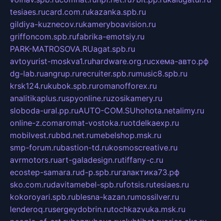
tesiaes.ru
card.com.ru
kazanka.spb.ru
gildiya-kuznecov.ru
kameryboavision.ru
griffoncom.spb.ru
fabrika-emotsiy.ru
PARK-MATROSOVA.RU
agat.spb.ru
avtoyurist-moskva1.ru
hardware.org.ru
схема-авто.рф
dg-lab.ru
angrup.ru
recruiter.spb.ru
music8.spb.ru
krsk124.ru
kubok.spb.ru
romanofforex.ru
analitikaplus.ru
spyonline.ru
zosikamery.ru
sloboda-ural.pp.ru
AUTO-COM.SU
hohota.net
alimy.ru
online-z.com
aromat-vostoka.ru
otdelkaexp.ru
mobilvest.ru
bbd.net.ru
mebelshop.msk.ru
smp-forum.ru
bastion-td.ru
kosmoscreative.ru
avrmotors.ru
art-galadesign.ru
tiffany-c.ru
ecostep-samara.ru
d-p.spb.ru
галактика73.рф
sko.com.ru
davitamebel-spb.ru
fotsis.ru
tesiaes.ru
kokoroyari.spb.ru
blesna-kazan.ru
mossilver.ru
lenderoq.ru
sergeydobrin.ru
tochkazvuka.msk.ru