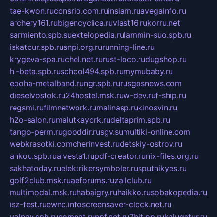
tae-kwon.ru
consrio.com.ru
insiam.ru
avegainfo.ru
archery161.ru
bigencyclica.ru
vlast16.ru
korru.net
sarmiento.spb.su
extelopedia.ru
lammin-suo.spb.ru
iskatour.spb.ru
snpi.org.ru
running-line.ru
krygeva-spa.ru
chel.net.ru
rust-loco.ru
dugshop.ru
hl-beta.spb.ru
school494.spb.ru
mymubaby.ru
epoha-metalband.ru
ngr.spb.ru
rusgosnews.com
dieselvostok.ru
24hostel.msk.ru
w-dev.ru
f-ship.ru
regsmi.ru
filmnetwork.ru
malinasp.ru
kinosvin.ru
h2o-salon.ru
malutkayork.ru
deltaprim.spb.ru
tango-perm.ru
gooddir.ru
sgv.su
multiki-online.com
webkrasotki.com
cherinvest.ru
detskiy-ostrov.ru
ankou.spb.ru
alvesta1.ru
pdf-creator.ru
nix-files.org.ru
sakhatoday.ru
elektrikersymboler.ru
sputnikyes.ru
golf2club.msk.ru
aeforums.ru
zallclub.ru
multimodal.msk.ru
habaigry.ru
haikko.ru
sobakopedia.ru
isz-fest.ru
ewnc.info
screensaver-clock.net.ru
volnav.spb.ru
comnat.ru
npf.net.ru
7bit.pp.ru
kalugatur.ru