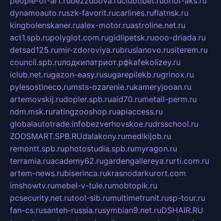
people-of-art.ru
bezzubova.ru
clubtibet.ru
orior-aks.ru
dynamoauto.ru
szk-favorit.ru
carlines.ru
flatnsk.ru
kingbolenskaner.ru
alex-motor.ru
astroline.net.ru
act1.spb.ru
polyglot.com.ru
gidlipetsk.ru
ooo-driada.ru
detsad125.ru
mir-zdoroviya.ru
bruslanovo.ru
siterem.ru
council.spb.ru
лодкипатриот.рф
kafekolizey.ru
iclub.net.ru
gazon-easy.ru
sugarepilekb.ru
grinox.ru
pylesostineco.ru
msts-ozarenie.ru
kameryjooan.ru
artemovskij.ru
dopler.spb.ru
aid70.ru
metall-perm.ru
ndm.msk.ru
ratingzooshop.ru
apiaccess.ru
globalautotrade.info
bezverhovskoe.ru
drsschool.ru
ZOOSMART.SPB.RU
dalakony.ru
medikijob.ru
remontt.spb.ru
photostudia.spb.ru
myragon.ru
terramia.ru
academy62.ru
gardengallereya.ru
rti.com.ru
artem-news.ru
biserinca.ru
krasnodarkurort.com
imshowtv.ru
mebel-v-tule.ru
mobtopik.ru
pcsecurity.net.ru
tool-sib.ru
multimetrunit.ru
sp-tour.ru
fan-cs.ru
santeh-russia.ru
symbian9.net.ru
DSHAIR.RU