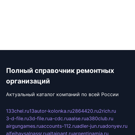
Полный справочник ремонтных
организаций
Актуальный каталог компаний по всей России
133chel.ru
13autor-kolonka.ru
2864420.ru
2rich.ru
3-d-file.ru
3d-file.ru
a-cdc.ru
aalse.ru
a380club.ru
airgungames.ru
accounts-112.ru
adler-jun.ru
adonyev.ru
alfeihavsalnassr.ru
altaipant.ru
argentinamia.ru