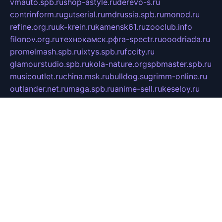
vmauto.spb.ru
shop-astyle.ru
derevo-s.ru
contrinform.ru
gutserial.ru
mdrussia.spb.ru
monod.ru
refine.org.ru
uk-krein.ru
kamensk61.ru
zooclub.info
filonov.org.ru
технокамск.рф
ra-spectr.ru
ooodriada.ru
promelmash.spb.ru
ixtys.spb.ru
fccity.ru
glamourstudio.spb.ru
kola-nature.org
spbmaster.spb.ru
musicoutlet.ru
china.msk.ru
bulldog.su
grimm-online.ru
outlander.net.ru
maga.spb.ru
anime-sell.ru
keseloy.ru
газприборсервис.рф
karmin.spb.ru
shekswood.ru
tischlermebel.ru
automall66.ru
mag-vladimir.ru
yardbar.ru
kiwitour.spb.ru
indesign.com.ru
freestylemebel.ru
bany-samara.ru
rsei.ru
naidisvoyput.ru
mgsn-invest.ru
ipkamerasannce.ru
alicante-house.ru
ibelka74.ru
cozyhouse.info
vlkargalev-studio.ru
700mb.ru
figura-ufa.ru
alina-live.ru
belarusiannews.ru
womenknow.ru
dos-vniimk.ru
sega.net.ru
dv.net.ru
phenomenonsofhistory.com
telesputnik.net.ru
wall.pp.ru
pylesosroidmi.ru