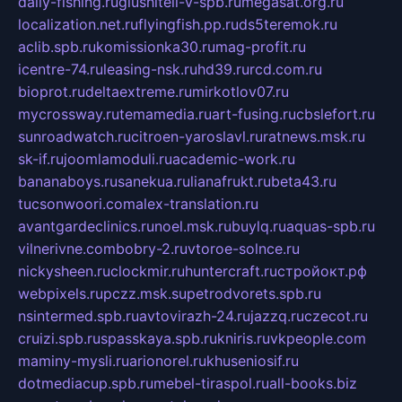
daily-fishing.ru
glushiteli-v-spb.ru
megasat.org.ru
localization.net.ru
flyingfish.pp.ru
ds5teremok.ru
aclib.spb.ru
komissionka30.ru
mag-profit.ru
icentre-74.ru
leasing-nsk.ru
hd39.ru
rcd.com.ru
bioprot.ru
deltaextreme.ru
mirkotlov07.ru
mycrossway.ru
temamedia.ru
art-fusing.ru
cbslefort.ru
sunroadwatch.ru
citroen-yaroslavl.ru
ratnews.msk.ru
sk-if.ru
joomlamoduli.ru
academic-work.ru
bananaboys.ru
sanekua.ru
lianafrukt.ru
beta43.ru
tucsonwoori.com
alex-translation.ru
avantgardeclinics.ru
noel.msk.ru
buylq.ru
aquas-spb.ru
vilnerivne.com
bobry-2.ru
vtoroe-solnce.ru
nickysheen.ru
clockmir.ru
huntercraft.ru
стройокт.рф
webpixels.ru
pczz.msk.su
petrodvorets.spb.ru
nsintermed.spb.ru
avtovirazh-24.ru
jazzq.ru
czecot.ru
cruizi.spb.ru
spasskaya.spb.ru
kniris.ru
vkpeople.com
maminy-mysli.ru
arionorel.ru
khuseniosif.ru
dotmediacup.spb.ru
mebel-tiraspol.ru
all-books.biz