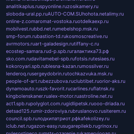
analitikaplus.ru
spyonline.ru
zosikamery.ru
sloboda-ural.pp.ru
AUTO-COM.SU
hohota.net
alimy.ru
online-z.com
aromat-vostoka.ru
otdelkaexp.ru
mobilvest.ru
bbd.net.ru
mebelshop.msk.ru
smp-forum.ru
bastion-td.ru
kosmoscreative.ru
avrmotors.ru
art-galadesign.ru
tiffany-c.ru
ecostep-samara.ru
d-p.spb.ru
галактика73.рф
sko.com.ru
davitamebel-spb.ru
fotsis.ru
tesiaes.ru
kokoroyari.spb.ru
blesna-kazan.ru
mossilver.ru
lenderoq.ru
sergeydobrin.ru
tochkazvuka.msk.ru
people-of-art.ru
bezzubova.ru
clubtibet.ru
orior-aks.ru
dynamoauto.ru
szk-favorit.ru
carlines.ru
flatnsk.ru
kingbolenskaner.ru
alex-motor.ru
astroline.net.ru
act1.spb.ru
polyglot.com.ru
gidlipetsk.ru
ooo-driada.ru
detsad125.ru
mir-zdoroviya.ru
bruslanovo.ru
siterem.ru
council.spb.ru
лодкипатриот.рф
kafekolizey.ru
iclub.net.ru
gazon-easy.ru
sugarepilekb.ru
grinox.ru
pylesostineco.ru
msts-ozarenie.ru
kameryjooan.ru