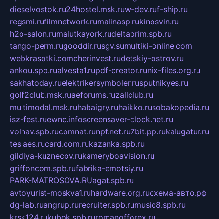
dieselvostok.ru
24hostel.msk.ru
w-dev.ru
f-ship.ru
regsmi.ru
filmnetwork.ru
malinasp.ru
kinosvin.ru
h2o-salon.ru
malutkayork.ru
deltaprim.spb.ru
tango-perm.ru
gooddir.ru
sgv.su
multiki-online.com
webkrasotki.com
cherinvest.ru
detskiy-ostrov.ru
ankou.spb.ru
alvesta1.ru
pdf-creator.ru
nix-files.org.ru
sakhatoday.ru
elektrikersymboler.ru
sputnikyes.ru
golf2club.msk.ru
aeforums.ru
zallclub.ru
multimodal.msk.ru
habaigry.ru
haikko.ru
sobakopedia.ru
isz-fest.ru
ewnc.info
screensaver-clock.net.ru
volnav.spb.ru
comnat.ru
npf.net.ru
7bit.pp.ru
kalugatur.ru
tesiaes.ru
card.com.ru
kazanka.spb.ru
gildiya-kuznecov.ru
kameryboavision.ru
griffoncom.spb.ru
fabrika-emotsiy.ru
PARK-MATROSOVA.RU
agat.spb.ru
avtoyurist-moskva1.ru
hardware.org.ru
схема-авто.рф
dg-lab.ru
angrup.ru
recruiter.spb.ru
music8.spb.ru
krsk124.ru
kubok.spb.ru
romanofforex.ru