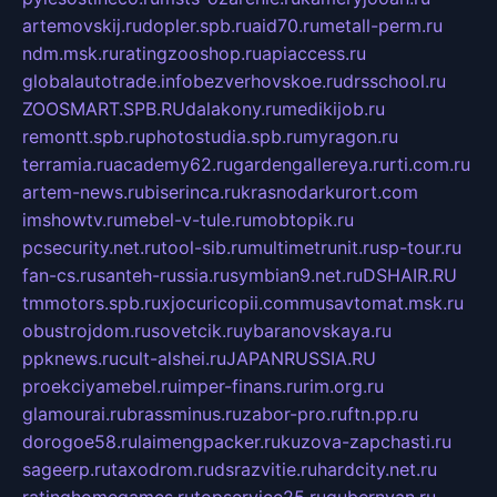
artemovskij.ru
dopler.spb.ru
aid70.ru
metall-perm.ru
ndm.msk.ru
ratingzooshop.ru
apiaccess.ru
globalautotrade.info
bezverhovskoe.ru
drsschool.ru
ZOOSMART.SPB.RU
dalakony.ru
medikijob.ru
remontt.spb.ru
photostudia.spb.ru
myragon.ru
terramia.ru
academy62.ru
gardengallereya.ru
rti.com.ru
artem-news.ru
biserinca.ru
krasnodarkurort.com
imshowtv.ru
mebel-v-tule.ru
mobtopik.ru
pcsecurity.net.ru
tool-sib.ru
multimetrunit.ru
sp-tour.ru
fan-cs.ru
santeh-russia.ru
symbian9.net.ru
DSHAIR.RU
tmmotors.spb.ru
xjocuricopii.com
musavtomat.msk.ru
obustrojdom.ru
sovetcik.ru
ybaranovskaya.ru
ppknews.ru
cult-alshei.ru
JAPANRUSSIA.RU
proekciyamebel.ru
imper-finans.ru
rim.org.ru
glamourai.ru
brassminus.ru
zabor-pro.ru
ftn.pp.ru
dorogoe58.ru
laimengpacker.ru
kuzova-zapchasti.ru
sageerp.ru
taxodrom.ru
dsrazvitie.ru
hardcity.net.ru
ratinghomegames.ru
topservice25.ru
gubernyan.ru