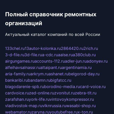
Полный справочник ремонтных
организаций
Актуальный каталог компаний по всей России
133chel.ru
13autor-kolonka.ru
2864420.ru
2rich.ru
3-d-file.ru
3d-file.ru
a-cdc.ru
aalse.ru
a380club.ru
airgungames.ru
accounts-112.ru
adler-jun.ru
adonyev.ru
alfeihavsalnassr.ru
altaipant.ru
argentinamia.ru
aria-family.ru
arkrym.ru
ashanet.ru
belgorod-day.ru
bankaribi.ru
bandamn.ru
bigfatcc.ru
blagodarenie-spb.ru
borodino-media.ru
card-voice.ru
cardvoice.ru
zed-online.ru
zvonitut.ru
zebra-tlt.ru
zarafshan.ru
york-life.ru
vintovoykompressor.ru
vladivostok-map.ru
vlknrussia.ru
wasabi-shop.ru
webamator.ru
zaryna.ru
youtubefree.ru
x-ton.ru