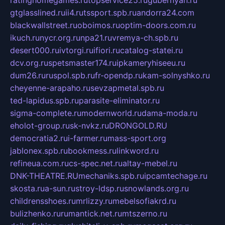
gtglasslined.ru
ii4.ru
tssport.spb.ru
andorra24.com
blackwallstreet.ru
oboimos.ru
optim-doors.com.ru
ikuch.ru
nycr.org.ru
npa21.ru
vremya-ch.spb.ru
desert000.ru
ivtorgi.ru
ifiori.ru
catalog-statei.ru
dcv.org.ru
spetsmaster174.ru
ipkameryhiseeu.ru
dum26.ru
ruspol.spb.ru
fr-opendp.ru
kam-solnyshko.ru
cheyenne-arapaho.ru
sevzapmetal.spb.ru
ted-lapidus.spb.ru
parasite-eliminator.ru
sigma-complete.ru
modernworld.ru
dama-moda.ru
eholot-group.ru
sk-nvkz.ru
DRONGOLD.RU
democratia2.ru
i-farmer.ru
mass-sport.org
jablonex.spb.ru
bookmess.ru
linkword.ru
refineua.com.ru
cs-spec.net.ru
altay-mebel.ru
DNK-THEATRE.RU
mechaniks.spb.ru
ipcamtechage.ru
skosta.ru
a-sun.ru
stroy-ldsp.ru
snowlands.org.ru
childrensshoes.ru
mrlizzy.ru
mebelsofiakrd.ru
bulizhenko.ru
rumantick.net.ru
mtszerno.ru