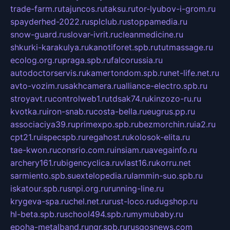
trade-farm.ru
tajuncos.ru
taksu.ru
tor-lyubov-i-grom.ru
spayderhed-2022.ru
splclub.ru
stoppamedia.ru
snow-guard.ru
slovar-ivrit.ru
cleanmedicine.ru
shkurki-karakulya.ru
kanotiforet.spb.ru
tutmassage.ru
ecolog.org.ru
praga.spb.ru
falcorussia.ru
autodoctorservis.ru
kamertondom.spb.ru
net-life.net.ru
avto-vozim.ru
sakhcamera.ru
alliance-electro.spb.ru
stroyavt.ru
controlweb1.ru
tdsak74.ru
kinzozo-ru.ru
kvotka.ru
iron-snab.ru
costa-bella.ru
eugrus.pp.ru
associaciya39.ru
primexpo.spb.ru
bezmorchin.ru
ia2.ru
cpt21.ru
ispecspb.ru
regahost.ru
kolosok-elita.ru
tae-kwon.ru
consrio.com.ru
insiam.ru
avegainfo.ru
archery161.ru
bigencyclica.ru
vlast16.ru
korru.net
sarmiento.spb.su
extelopedia.ru
lammin-suo.spb.ru
iskatour.spb.ru
snpi.org.ru
running-line.ru
krygeva-spa.ru
chel.net.ru
rust-loco.ru
dugshop.ru
hl-beta.spb.ru
school494.spb.ru
mymubaby.ru
epoha-metalband.ru
ngr.spb.ru
rusgosnews.com