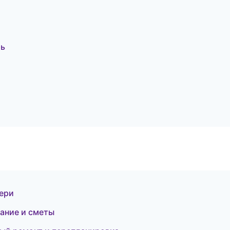
рь
вери
ание и сметы