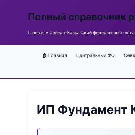
Полный справочник 
Главная
»
Северо-Кавказский федеральный окру
🏠 Главная
Центральный ФО
Севе
ИП Фундамент 