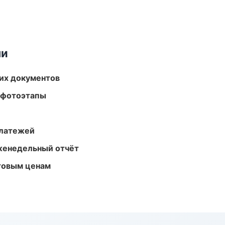
ми
их документов
 фотоэтапы
платежей
женедельный отчёт
птовым ценам