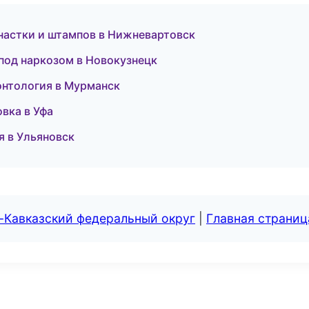
настки и штампов в Нижневартовск
 под наркозом в Новокузнецк
онтология в Мурманск
вка в Уфа
я в Ульяновск
-Кавказский федеральный округ
|
Главная страниц