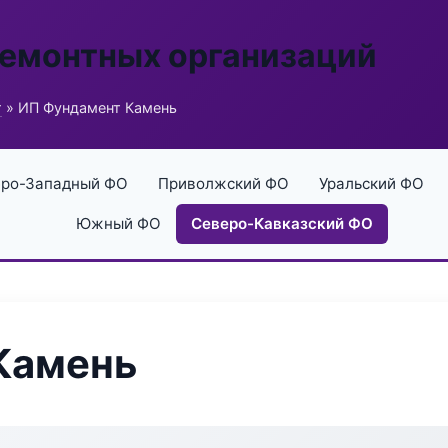
ремонтных организаций
г
» ИП Фундамент Камень
ро-Западный ФО
Приволжский ФО
Уральский ФО
Южный ФО
Северо-Кавказский ФО
Камень