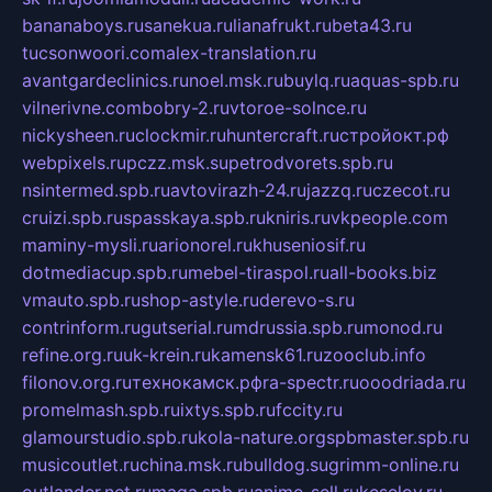
bananaboys.ru
sanekua.ru
lianafrukt.ru
beta43.ru
tucsonwoori.com
alex-translation.ru
avantgardeclinics.ru
noel.msk.ru
buylq.ru
aquas-spb.ru
vilnerivne.com
bobry-2.ru
vtoroe-solnce.ru
nickysheen.ru
clockmir.ru
huntercraft.ru
стройокт.рф
webpixels.ru
pczz.msk.su
petrodvorets.spb.ru
nsintermed.spb.ru
avtovirazh-24.ru
jazzq.ru
czecot.ru
cruizi.spb.ru
spasskaya.spb.ru
kniris.ru
vkpeople.com
maminy-mysli.ru
arionorel.ru
khuseniosif.ru
dotmediacup.spb.ru
mebel-tiraspol.ru
all-books.biz
vmauto.spb.ru
shop-astyle.ru
derevo-s.ru
contrinform.ru
gutserial.ru
mdrussia.spb.ru
monod.ru
refine.org.ru
uk-krein.ru
kamensk61.ru
zooclub.info
filonov.org.ru
технокамск.рф
ra-spectr.ru
ooodriada.ru
promelmash.spb.ru
ixtys.spb.ru
fccity.ru
glamourstudio.spb.ru
kola-nature.org
spbmaster.spb.ru
musicoutlet.ru
china.msk.ru
bulldog.su
grimm-online.ru
outlander.net.ru
maga.spb.ru
anime-sell.ru
keseloy.ru