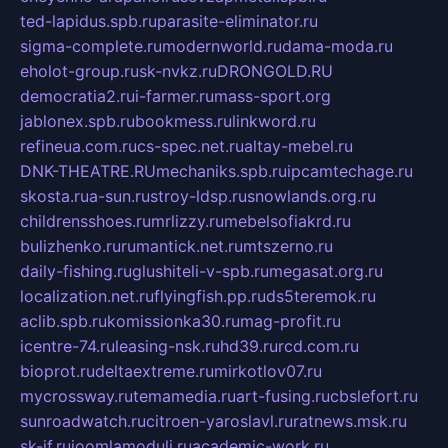
ted-lapidus.spb.ru
parasite-eliminator.ru
sigma-complete.ru
modernworld.ru
dama-moda.ru
eholot-group.ru
sk-nvkz.ru
DRONGOLD.RU
democratia2.ru
i-farmer.ru
mass-sport.org
jablonex.spb.ru
bookmess.ru
linkword.ru
refineua.com.ru
cs-spec.net.ru
altay-mebel.ru
DNK-THEATRE.RU
mechaniks.spb.ru
ipcamtechage.ru
skosta.ru
a-sun.ru
stroy-ldsp.ru
snowlands.org.ru
childrensshoes.ru
mrlizzy.ru
mebelsofiakrd.ru
bulizhenko.ru
rumantick.net.ru
mtszerno.ru
daily-fishing.ru
glushiteli-v-spb.ru
megasat.org.ru
localization.net.ru
flyingfish.pp.ru
ds5teremok.ru
aclib.spb.ru
komissionka30.ru
mag-profit.ru
icentre-74.ru
leasing-nsk.ru
hd39.ru
rcd.com.ru
bioprot.ru
deltaextreme.ru
mirkotlov07.ru
mycrossway.ru
temamedia.ru
art-fusing.ru
cbslefort.ru
sunroadwatch.ru
citroen-yaroslavl.ru
ratnews.msk.ru
sk-if.ru
joomlamoduli.ru
academic-work.ru