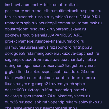
imshowtv.ru
mebel-v-tule.ru
mobtopik.ru
pcsecurity.net.ru
tool-sib.ru
multimetrunit.ru
sp-tour.ru
fan-cs.ru
santeh-russia.ru
symbian9.net.ru
DSHAIR.RU
tmmotors.spb.ru
xjocuricopii.com
musavtomat.msk.ru
obustrojdom.ru
sovetcik.ru
ybaranovskaya.ru
ppknews.ru
cult-alshei.ru
JAPANRUSSIA.RU
proekciyamebel.ru
imper-finans.ru
rim.org.ru
glamourai.ru
brassminus.ru
zabor-pro.ru
ftn.pp.ru
dorogoe58.ru
laimengpacker.ru
kuzova-zapchasti.ru
sageerp.ru
taxodrom.ru
dsrazvitie.ru
hardcity.net.ru
ratinghomegames.ru
topservice25.ru
gubernyan.ru
gtglasslined.ru
ii4.ru
tssport.spb.ru
andorra24.com
blackwallstreet.ru
oboimos.ru
optim-doors.com.ru
ikuch.ru
nycr.org.ru
npa21.ru
vremya-ch.spb.ru
desert000.ru
ivtorgi.ru
ifiori.ru
catalog-statei.ru
dcv.org.ru
spetsmaster174.ru
ipkameryhiseeu.ru
dum26.ru
ruspol.spb.ru
fr-opendp.ru
kam-solnyshko.ru
cheyenne-arapaho.ru
sevzapmetal.spb.ru