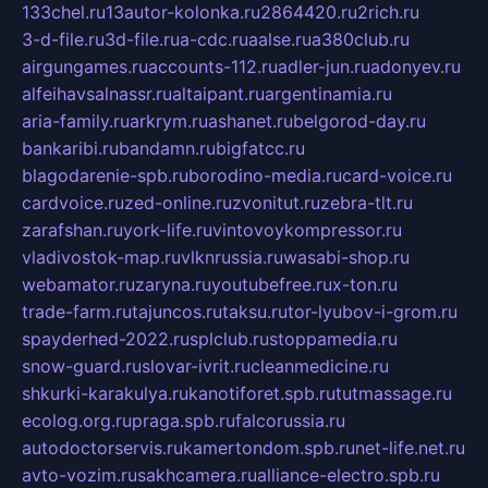
133chel.ru
13autor-kolonka.ru
2864420.ru
2rich.ru
3-d-file.ru
3d-file.ru
a-cdc.ru
aalse.ru
a380club.ru
airgungames.ru
accounts-112.ru
adler-jun.ru
adonyev.ru
alfeihavsalnassr.ru
altaipant.ru
argentinamia.ru
aria-family.ru
arkrym.ru
ashanet.ru
belgorod-day.ru
bankaribi.ru
bandamn.ru
bigfatcc.ru
blagodarenie-spb.ru
borodino-media.ru
card-voice.ru
cardvoice.ru
zed-online.ru
zvonitut.ru
zebra-tlt.ru
zarafshan.ru
york-life.ru
vintovoykompressor.ru
vladivostok-map.ru
vlknrussia.ru
wasabi-shop.ru
webamator.ru
zaryna.ru
youtubefree.ru
x-ton.ru
trade-farm.ru
tajuncos.ru
taksu.ru
tor-lyubov-i-grom.ru
spayderhed-2022.ru
splclub.ru
stoppamedia.ru
snow-guard.ru
slovar-ivrit.ru
cleanmedicine.ru
shkurki-karakulya.ru
kanotiforet.spb.ru
tutmassage.ru
ecolog.org.ru
praga.spb.ru
falcorussia.ru
autodoctorservis.ru
kamertondom.spb.ru
net-life.net.ru
avto-vozim.ru
sakhcamera.ru
alliance-electro.spb.ru