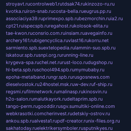
stroyavt.ru
controlweb1.ru
tdsak74.ru
kinzozo-ru.ru
kvotka.ru
iron-snab.ru
costa-bella.ru
eugrus.pp.ru
associaciya39.ru
primexpo.spb.ru
bezmorchin.ru
ia2.ru
cpt21.ru
ispecspb.ru
regahost.ru
kolosok-elita.ru
tae-kwon.ru
consrio.com.ru
insiam.ru
avegainfo.ru
archery161.ru
bigencyclica.ru
vlast16.ru
korru.net
sarmiento.spb.su
extelopedia.ru
lammin-suo.spb.ru
iskatour.spb.ru
snpi.org.ru
running-line.ru
krygeva-spa.ru
chel.net.ru
rust-loco.ru
dugshop.ru
hl-beta.spb.ru
school494.spb.ru
mymubaby.ru
epoha-metalband.ru
ngr.spb.ru
rusgosnews.com
dieselvostok.ru
24hostel.msk.ru
w-dev.ru
f-ship.ru
regsmi.ru
filmnetwork.ru
malinasp.ru
kinosvin.ru
h2o-salon.ru
malutkayork.ru
deltaprim.spb.ru
tango-perm.ru
gooddir.ru
sgv.su
multiki-online.com
webkrasotki.com
cherinvest.ru
detskiy-ostrov.ru
ankou.spb.ru
alvesta1.ru
pdf-creator.ru
nix-files.org.ru
sakhatoday.ru
elektrikersymboler.ru
sputnikyes.ru