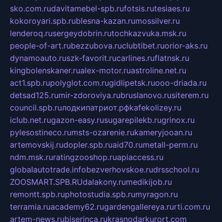
sko.com.ru
davitamebel-spb.ru
fotsis.ru
tesiaes.ru
kokoroyari.spb.ru
blesna-kazan.ru
mossilver.ru
lenderoq.ru
sergeydobrin.ru
tochkazvuka.msk.ru
people-of-art.ru
bezzubova.ru
clubtibet.ru
orior-aks.ru
dynamoauto.ru
szk-favorit.ru
carlines.ru
flatnsk.ru
kingbolenskaner.ru
alex-motor.ru
astroline.net.ru
act1.spb.ru
polyglot.com.ru
gidlipetsk.ru
ooo-driada.ru
detsad125.ru
mir-zdoroviya.ru
bruslanovo.ru
siterem.ru
council.spb.ru
лодкипатриот.рф
kafekolizey.ru
iclub.net.ru
gazon-easy.ru
sugarepilekb.ru
grinox.ru
pylesostineco.ru
msts-ozarenie.ru
kameryjooan.ru
artemovskij.ru
dopler.spb.ru
aid70.ru
metall-perm.ru
ndm.msk.ru
ratingzooshop.ru
apiaccess.ru
globalautotrade.info
bezverhovskoe.ru
drsschool.ru
ZOOSMART.SPB.RU
dalakony.ru
medikijob.ru
remontt.spb.ru
photostudia.spb.ru
myragon.ru
terramia.ru
academy62.ru
gardengallereya.ru
rti.com.ru
artem-news.ru
biserinca.ru
krasnodarkurort.com