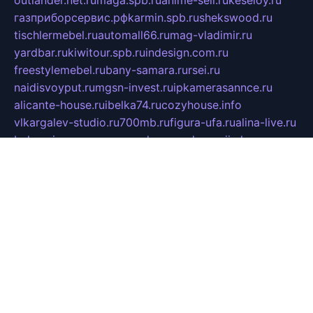
газприборсервис.рф
karmin.spb.ru
shekswood.ru
tischlermebel.ru
automall66.ru
mag-vladimir.ru
yardbar.ru
kiwitour.spb.ru
indesign.com.ru
freestylemebel.ru
bany-samara.ru
rsei.ru
naidisvoyput.ru
mgsn-invest.ru
ipkamerasannce.ru
alicante-house.ru
ibelka74.ru
cozyhouse.info
vlkargalev-studio.ru
700mb.ru
figura-ufa.ru
alina-live.ru
belarusiannews.ru
womenknow.ru
dos-vniimk.ru
sega.net.ru
dv.net.ru
phenomenonsofhistory.com
telesputnik.net.ru
wall.pp.ru
pylesosroidmi.ru
gtc-clan.ru
cligs.ru
bibikazap.ru
popova.org.ru
netwhistler.spb.ru
bellvil.ru
bonzon.ru
iss-vladik.ru
defiparis.net.ru
las-gryzas.ru
amku.ru
electednews.spb.ru
feather.org.ru
spar72.ru
tankiigri.ru
dominus.com.ru
ibtree.ru
sanykool.pp.ru
unixlib.org.ru
menatep.spb.ru
gartenterrassen.ru
printeka.ru
skvozilka.com.ru
parkovka-pub.ru
lovemobi.ru
art-ru.ru