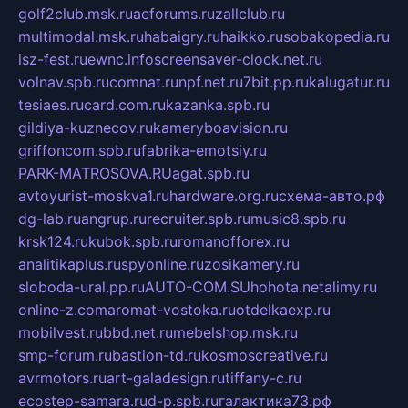
golf2club.msk.ru
aeforums.ru
zallclub.ru
multimodal.msk.ru
habaigry.ru
haikko.ru
sobakopedia.ru
isz-fest.ru
ewnc.info
screensaver-clock.net.ru
volnav.spb.ru
comnat.ru
npf.net.ru
7bit.pp.ru
kalugatur.ru
tesiaes.ru
card.com.ru
kazanka.spb.ru
gildiya-kuznecov.ru
kameryboavision.ru
griffoncom.spb.ru
fabrika-emotsiy.ru
PARK-MATROSOVA.RU
agat.spb.ru
avtoyurist-moskva1.ru
hardware.org.ru
схема-авто.рф
dg-lab.ru
angrup.ru
recruiter.spb.ru
music8.spb.ru
krsk124.ru
kubok.spb.ru
romanofforex.ru
analitikaplus.ru
spyonline.ru
zosikamery.ru
sloboda-ural.pp.ru
AUTO-COM.SU
hohota.net
alimy.ru
online-z.com
aromat-vostoka.ru
otdelkaexp.ru
mobilvest.ru
bbd.net.ru
mebelshop.msk.ru
smp-forum.ru
bastion-td.ru
kosmoscreative.ru
avrmotors.ru
art-galadesign.ru
tiffany-c.ru
ecostep-samara.ru
d-p.spb.ru
галактика73.рф