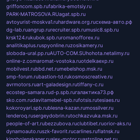
griffoncom.spb.ru
fabrika-emotsiy.ru
PARK-MATROSOVA.RU
agat.spb.ru
avtoyurist-moskva1.ru
hardware.org.ru
схема-авто.рф
dg-lab.ru
angrup.ru
recruiter.spb.ru
music8.spb.ru
krsk124.ru
kubok.spb.ru
romanofforex.ru
analitikaplus.ru
spyonline.ru
zosikamery.ru
sloboda-ural.pp.ru
AUTO-COM.SU
hohota.net
alimy.ru
online-z.com
aromat-vostoka.ru
otdelkaexp.ru
mobilvest.ru
bbd.net.ru
mebelshop.msk.ru
smp-forum.ru
bastion-td.ru
kosmoscreative.ru
avrmotors.ru
art-galadesign.ru
tiffany-c.ru
ecostep-samara.ru
d-p.spb.ru
галактика73.рф
sko.com.ru
davitamebel-spb.ru
fotsis.ru
tesiaes.ru
kokoroyari.spb.ru
blesna-kazan.ru
mossilver.ru
lenderoq.ru
sergeydobrin.ru
tochkazvuka.msk.ru
people-of-art.ru
bezzubova.ru
clubtibet.ru
orior-aks.ru
dynamoauto.ru
szk-favorit.ru
carlines.ru
flatnsk.ru
kingbolenskaner.ru
alex-motor.ru
astroline.net.ru