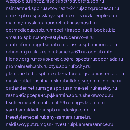
webpixels.ru
pczz.msk.su
petrodvorets.spb.ru
nsintermed.spb.ru
avtovirazh-24.ru
jazzq.ru
czecot.ru
cruizi.spb.ru
spasskaya.spb.ru
kniris.ru
vkpeople.com
maminy-mysli.ru
arionorel.ru
khuseniosif.ru
dotmediacup.spb.ru
mebel-tiraspol.ru
all-books.biz
vmauto.spb.ru
shop-astyle.ru
derevo-s.ru
contrinform.ru
gutserial.ru
mdrussia.spb.ru
monod.ru
refine.org.ru
uk-krein.ru
kamensk61.ru
zooclub.info
filonov.org.ru
технокамск.рф
ra-spectr.ru
ooodriada.ru
promelmash.spb.ru
ixtys.spb.ru
fccity.ru
glamourstudio.spb.ru
kola-nature.org
spbmaster.spb.ru
musicoutlet.ru
china.msk.ru
bulldog.su
grimm-online.ru
outlander.net.ru
maga.spb.ru
anime-sell.ru
keseloy.ru
газприборсервис.рф
karmin.spb.ru
shekswood.ru
tischlermebel.ru
automall66.ru
mag-vladimir.ru
yardbar.ru
kiwitour.spb.ru
indesign.com.ru
freestylemebel.ru
bany-samara.ru
rsei.ru
naidisvoyput.ru
mgsn-invest.ru
ipkamerasannce.ru