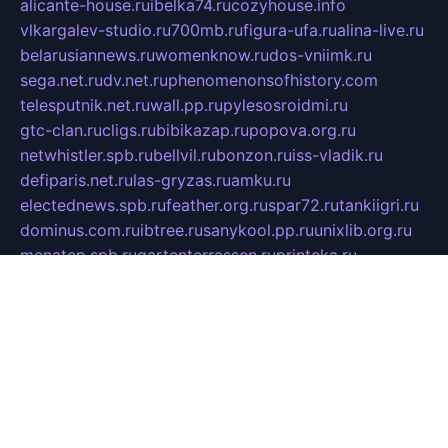
alicante-house.ru
ibelka74.ru
cozyhouse.info
vlkargalev-studio.ru
700mb.ru
figura-ufa.ru
alina-live.ru
belarusiannews.ru
womenknow.ru
dos-vniimk.ru
sega.net.ru
dv.net.ru
phenomenonsofhistory.com
telesputnik.net.ru
wall.pp.ru
pylesosroidmi.ru
gtc-clan.ru
cligs.ru
bibikazap.ru
popova.org.ru
netwhistler.spb.ru
bellvil.ru
bonzon.ru
iss-vladik.ru
defiparis.net.ru
las-gryzas.ru
amku.ru
electednews.spb.ru
feather.org.ru
spar72.ru
tankiigri.ru
dominus.com.ru
ibtree.ru
sanykool.pp.ru
unixlib.org.ru
menatep.spb.ru
gartenterrassen.ru
printeka.ru
skvozilka.com.ru
parkovka-pub.ru
lovemobi.ru
art-ru.ru
emulatorz.com.ru
alucomp.com.ru
tatforum.com.ru
alternativa-profi.ru
dermakler.ru
artsurvey.ru
aredir.ru
khimspas.ru
centr-maxi.ru
2018r.ru
bort-stomer-defort.ru
professional2.ru
gibsons.ru
artselena.ru
art-pilot.ru
ingredient.spb.ru
npfpolimer.spb.ru
argentum.spb.ru
hom-edu.ru