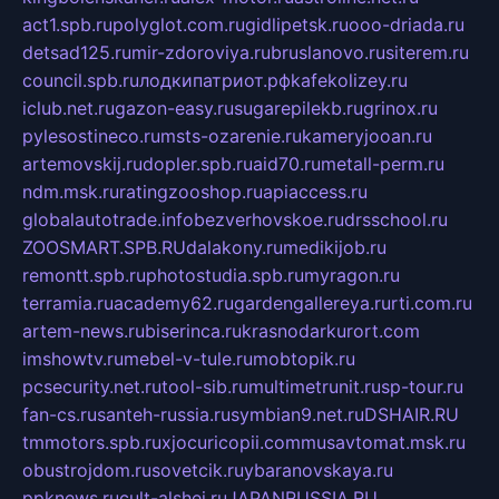
act1.spb.ru
polyglot.com.ru
gidlipetsk.ru
ooo-driada.ru
detsad125.ru
mir-zdoroviya.ru
bruslanovo.ru
siterem.ru
council.spb.ru
лодкипатриот.рф
kafekolizey.ru
iclub.net.ru
gazon-easy.ru
sugarepilekb.ru
grinox.ru
pylesostineco.ru
msts-ozarenie.ru
kameryjooan.ru
artemovskij.ru
dopler.spb.ru
aid70.ru
metall-perm.ru
ndm.msk.ru
ratingzooshop.ru
apiaccess.ru
globalautotrade.info
bezverhovskoe.ru
drsschool.ru
ZOOSMART.SPB.RU
dalakony.ru
medikijob.ru
remontt.spb.ru
photostudia.spb.ru
myragon.ru
terramia.ru
academy62.ru
gardengallereya.ru
rti.com.ru
artem-news.ru
biserinca.ru
krasnodarkurort.com
imshowtv.ru
mebel-v-tule.ru
mobtopik.ru
pcsecurity.net.ru
tool-sib.ru
multimetrunit.ru
sp-tour.ru
fan-cs.ru
santeh-russia.ru
symbian9.net.ru
DSHAIR.RU
tmmotors.spb.ru
xjocuricopii.com
musavtomat.msk.ru
obustrojdom.ru
sovetcik.ru
ybaranovskaya.ru
ppknews.ru
cult-alshei.ru
JAPANRUSSIA.RU