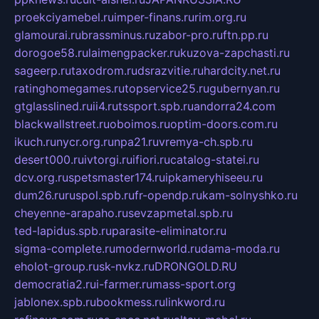
proekciyamebel.ru
imper-finans.ru
rim.org.ru
glamourai.ru
brassminus.ru
zabor-pro.ru
ftn.pp.ru
dorogoe58.ru
laimengpacker.ru
kuzova-zapchasti.ru
sageerp.ru
taxodrom.ru
dsrazvitie.ru
hardcity.net.ru
ratinghomegames.ru
topservice25.ru
gubernyan.ru
gtglasslined.ru
ii4.ru
tssport.spb.ru
andorra24.com
blackwallstreet.ru
oboimos.ru
optim-doors.com.ru
ikuch.ru
nycr.org.ru
npa21.ru
vremya-ch.spb.ru
desert000.ru
ivtorgi.ru
ifiori.ru
catalog-statei.ru
dcv.org.ru
spetsmaster174.ru
ipkameryhiseeu.ru
dum26.ru
ruspol.spb.ru
fr-opendp.ru
kam-solnyshko.ru
cheyenne-arapaho.ru
sevzapmetal.spb.ru
ted-lapidus.spb.ru
parasite-eliminator.ru
sigma-complete.ru
modernworld.ru
dama-moda.ru
eholot-group.ru
sk-nvkz.ru
DRONGOLD.RU
democratia2.ru
i-farmer.ru
mass-sport.org
jablonex.spb.ru
bookmess.ru
linkword.ru