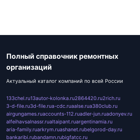
Полный справочник ремонтных
организаций
Актуальный каталог компаний по всей России
133chel.ru
13autor-kolonka.ru
2864420.ru
2rich.ru
3-d-file.ru
3d-file.ru
a-cdc.ru
aalse.ru
a380club.ru
airgungames.ru
accounts-112.ru
adler-jun.ru
adonyev.ru
alfeihavsalnassr.ru
altaipant.ru
argentinamia.ru
aria-family.ru
arkrym.ru
ashanet.ru
belgorod-day.ru
bankaribi.ru
bandamn.ru
bigfatcc.ru