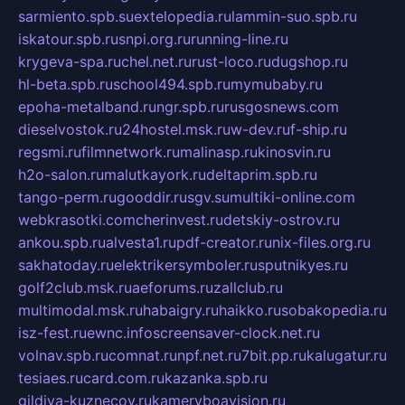
sarmiento.spb.su
extelopedia.ru
lammin-suo.spb.ru
iskatour.spb.ru
snpi.org.ru
running-line.ru
krygeva-spa.ru
chel.net.ru
rust-loco.ru
dugshop.ru
hl-beta.spb.ru
school494.spb.ru
mymubaby.ru
epoha-metalband.ru
ngr.spb.ru
rusgosnews.com
dieselvostok.ru
24hostel.msk.ru
w-dev.ru
f-ship.ru
regsmi.ru
filmnetwork.ru
malinasp.ru
kinosvin.ru
h2o-salon.ru
malutkayork.ru
deltaprim.spb.ru
tango-perm.ru
gooddir.ru
sgv.su
multiki-online.com
webkrasotki.com
cherinvest.ru
detskiy-ostrov.ru
ankou.spb.ru
alvesta1.ru
pdf-creator.ru
nix-files.org.ru
sakhatoday.ru
elektrikersymboler.ru
sputnikyes.ru
golf2club.msk.ru
aeforums.ru
zallclub.ru
multimodal.msk.ru
habaigry.ru
haikko.ru
sobakopedia.ru
isz-fest.ru
ewnc.info
screensaver-clock.net.ru
volnav.spb.ru
comnat.ru
npf.net.ru
7bit.pp.ru
kalugatur.ru
tesiaes.ru
card.com.ru
kazanka.spb.ru
gildiya-kuznecov.ru
kameryboavision.ru