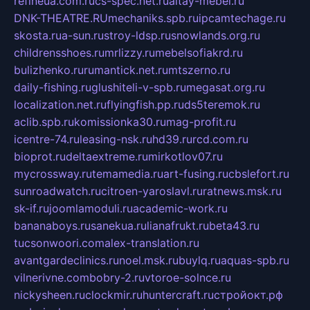
refineua.com.ru
cs-spec.net.ru
altay-mebel.ru
DNK-THEATRE.RU
mechaniks.spb.ru
ipcamtechage.ru
skosta.ru
a-sun.ru
stroy-ldsp.ru
snowlands.org.ru
childrensshoes.ru
mrlizzy.ru
mebelsofiakrd.ru
bulizhenko.ru
rumantick.net.ru
mtszerno.ru
daily-fishing.ru
glushiteli-v-spb.ru
megasat.org.ru
localization.net.ru
flyingfish.pp.ru
ds5teremok.ru
aclib.spb.ru
komissionka30.ru
mag-profit.ru
icentre-74.ru
leasing-nsk.ru
hd39.ru
rcd.com.ru
bioprot.ru
deltaextreme.ru
mirkotlov07.ru
mycrossway.ru
temamedia.ru
art-fusing.ru
cbslefort.ru
sunroadwatch.ru
citroen-yaroslavl.ru
ratnews.msk.ru
sk-if.ru
joomlamoduli.ru
academic-work.ru
bananaboys.ru
sanekua.ru
lianafrukt.ru
beta43.ru
tucsonwoori.com
alex-translation.ru
avantgardeclinics.ru
noel.msk.ru
buylq.ru
aquas-spb.ru
vilnerivne.com
bobry-2.ru
vtoroe-solnce.ru
nickysheen.ru
clockmir.ru
huntercraft.ru
стройокт.рф