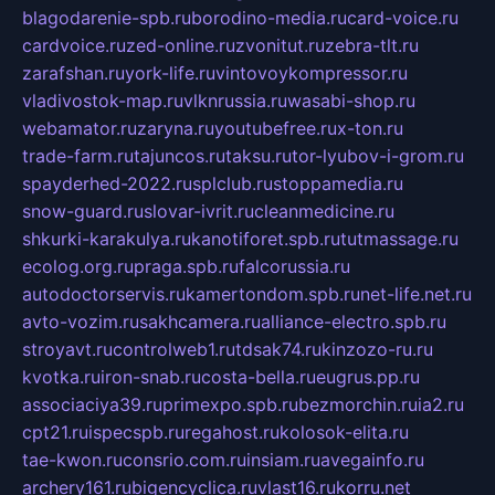
blagodarenie-spb.ru
borodino-media.ru
card-voice.ru
cardvoice.ru
zed-online.ru
zvonitut.ru
zebra-tlt.ru
zarafshan.ru
york-life.ru
vintovoykompressor.ru
vladivostok-map.ru
vlknrussia.ru
wasabi-shop.ru
webamator.ru
zaryna.ru
youtubefree.ru
x-ton.ru
trade-farm.ru
tajuncos.ru
taksu.ru
tor-lyubov-i-grom.ru
spayderhed-2022.ru
splclub.ru
stoppamedia.ru
snow-guard.ru
slovar-ivrit.ru
cleanmedicine.ru
shkurki-karakulya.ru
kanotiforet.spb.ru
tutmassage.ru
ecolog.org.ru
praga.spb.ru
falcorussia.ru
autodoctorservis.ru
kamertondom.spb.ru
net-life.net.ru
avto-vozim.ru
sakhcamera.ru
alliance-electro.spb.ru
stroyavt.ru
controlweb1.ru
tdsak74.ru
kinzozo-ru.ru
kvotka.ru
iron-snab.ru
costa-bella.ru
eugrus.pp.ru
associaciya39.ru
primexpo.spb.ru
bezmorchin.ru
ia2.ru
cpt21.ru
ispecspb.ru
regahost.ru
kolosok-elita.ru
tae-kwon.ru
consrio.com.ru
insiam.ru
avegainfo.ru
archery161.ru
bigencyclica.ru
vlast16.ru
korru.net