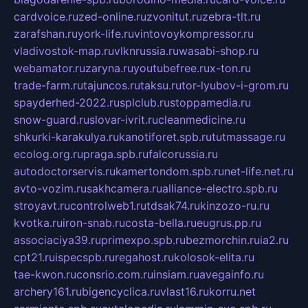
cardvoice.ru
zed-online.ru
zvonitut.ru
zebra-tlt.ru
zarafshan.ru
york-life.ru
vintovoykompressor.ru
vladivostok-map.ru
vlknrussia.ru
wasabi-shop.ru
webamator.ru
zaryna.ru
youtubefree.ru
x-ton.ru
trade-farm.ru
tajuncos.ru
taksu.ru
tor-lyubov-i-grom.ru
spayderhed-2022.ru
splclub.ru
stoppamedia.ru
snow-guard.ru
slovar-ivrit.ru
cleanmedicine.ru
shkurki-karakulya.ru
kanotiforet.spb.ru
tutmassage.ru
ecolog.org.ru
praga.spb.ru
falcorussia.ru
autodoctorservis.ru
kamertondom.spb.ru
net-life.net.ru
avto-vozim.ru
sakhcamera.ru
alliance-electro.spb.ru
stroyavt.ru
controlweb1.ru
tdsak74.ru
kinzozo-ru.ru
kvotka.ru
iron-snab.ru
costa-bella.ru
eugrus.pp.ru
associaciya39.ru
primexpo.spb.ru
bezmorchin.ru
ia2.ru
cpt21.ru
ispecspb.ru
regahost.ru
kolosok-elita.ru
tae-kwon.ru
consrio.com.ru
insiam.ru
avegainfo.ru
archery161.ru
bigencyclica.ru
vlast16.ru
korru.net