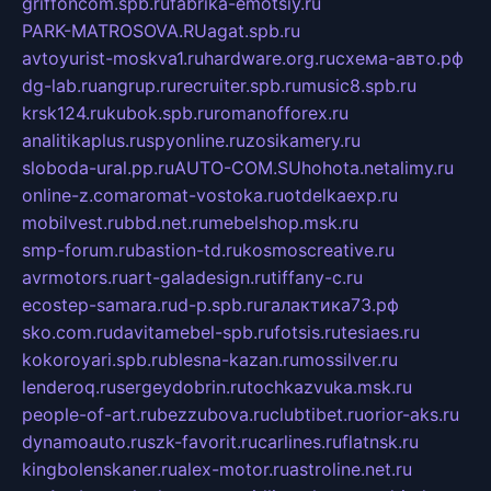
griffoncom.spb.ru
fabrika-emotsiy.ru
PARK-MATROSOVA.RU
agat.spb.ru
avtoyurist-moskva1.ru
hardware.org.ru
схема-авто.рф
dg-lab.ru
angrup.ru
recruiter.spb.ru
music8.spb.ru
krsk124.ru
kubok.spb.ru
romanofforex.ru
analitikaplus.ru
spyonline.ru
zosikamery.ru
sloboda-ural.pp.ru
AUTO-COM.SU
hohota.net
alimy.ru
online-z.com
aromat-vostoka.ru
otdelkaexp.ru
mobilvest.ru
bbd.net.ru
mebelshop.msk.ru
smp-forum.ru
bastion-td.ru
kosmoscreative.ru
avrmotors.ru
art-galadesign.ru
tiffany-c.ru
ecostep-samara.ru
d-p.spb.ru
галактика73.рф
sko.com.ru
davitamebel-spb.ru
fotsis.ru
tesiaes.ru
kokoroyari.spb.ru
blesna-kazan.ru
mossilver.ru
lenderoq.ru
sergeydobrin.ru
tochkazvuka.msk.ru
people-of-art.ru
bezzubova.ru
clubtibet.ru
orior-aks.ru
dynamoauto.ru
szk-favorit.ru
carlines.ru
flatnsk.ru
kingbolenskaner.ru
alex-motor.ru
astroline.net.ru