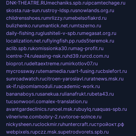
DNK-THEATRE.RU
mechaniks.spb.ru
ipcamtechage.ru
skosta.ru
a-sun.ru
stroy-ldsp.ru
snowlands.org.ru
childrensshoes.ru
mrlizzy.ru
mebelsofiakrd.ru
bulizhenko.ru
rumantick.net.ru
mtszerno.ru
daily-fishing.ru
glushiteli-v-spb.ru
megasat.org.ru
localization.net.ru
flyingfish.pp.ru
ds5teremok.ru
aclib.spb.ru
komissionka30.ru
mag-profit.ru
icentre-74.ru
leasing-nsk.ru
hd39.ru
rcd.com.ru
bioprot.ru
deltaextreme.ru
mirkotlov07.ru
mycrossway.ru
temamedia.ru
art-fusing.ru
cbslefort.ru
sunroadwatch.ru
citroen-yaroslavl.ru
ratnews.msk.ru
sk-if.ru
joomlamoduli.ru
academic-work.ru
bananaboys.ru
sanekua.ru
lianafrukt.ru
beta43.ru
tucsonwoori.com
alex-translation.ru
avantgardeclinics.ru
noel.msk.ru
buylq.ru
aquas-spb.ru
vilnerivne.com
bobry-2.ru
vtoroe-solnce.ru
nickysheen.ru
clockmir.ru
huntercraft.ru
стройокт.рф
webpixels.ru
pczz.msk.su
petrodvorets.spb.ru