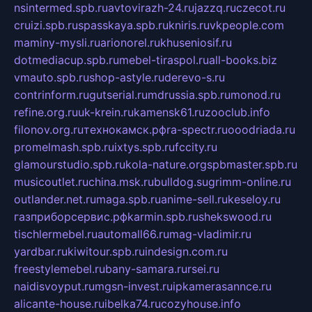
nsintermed.spb.ru
avtovirazh-24.ru
jazzq.ru
czecot.ru
cruizi.spb.ru
spasskaya.spb.ru
kniris.ru
vkpeople.com
maminy-mysli.ru
arionorel.ru
khuseniosif.ru
dotmediacup.spb.ru
mebel-tiraspol.ru
all-books.biz
vmauto.spb.ru
shop-astyle.ru
derevo-s.ru
contrinform.ru
gutserial.ru
mdrussia.spb.ru
monod.ru
refine.org.ru
uk-krein.ru
kamensk61.ru
zooclub.info
filonov.org.ru
технокамск.рф
ra-spectr.ru
ooodriada.ru
promelmash.spb.ru
ixtys.spb.ru
fccity.ru
glamourstudio.spb.ru
kola-nature.org
spbmaster.spb.ru
musicoutlet.ru
china.msk.ru
bulldog.su
grimm-online.ru
outlander.net.ru
maga.spb.ru
anime-sell.ru
keseloy.ru
газприборсервис.рф
karmin.spb.ru
shekswood.ru
tischlermebel.ru
automall66.ru
mag-vladimir.ru
yardbar.ru
kiwitour.spb.ru
indesign.com.ru
freestylemebel.ru
bany-samara.ru
rsei.ru
naidisvoyput.ru
mgsn-invest.ru
ipkamerasannce.ru
alicante-house.ru
ibelka74.ru
cozyhouse.info