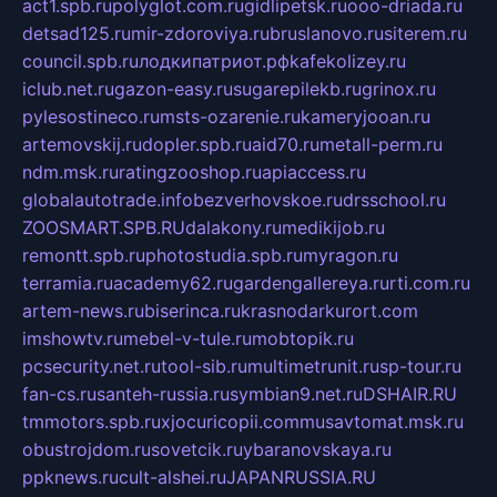
act1.spb.ru
polyglot.com.ru
gidlipetsk.ru
ooo-driada.ru
detsad125.ru
mir-zdoroviya.ru
bruslanovo.ru
siterem.ru
council.spb.ru
лодкипатриот.рф
kafekolizey.ru
iclub.net.ru
gazon-easy.ru
sugarepilekb.ru
grinox.ru
pylesostineco.ru
msts-ozarenie.ru
kameryjooan.ru
artemovskij.ru
dopler.spb.ru
aid70.ru
metall-perm.ru
ndm.msk.ru
ratingzooshop.ru
apiaccess.ru
globalautotrade.info
bezverhovskoe.ru
drsschool.ru
ZOOSMART.SPB.RU
dalakony.ru
medikijob.ru
remontt.spb.ru
photostudia.spb.ru
myragon.ru
terramia.ru
academy62.ru
gardengallereya.ru
rti.com.ru
artem-news.ru
biserinca.ru
krasnodarkurort.com
imshowtv.ru
mebel-v-tule.ru
mobtopik.ru
pcsecurity.net.ru
tool-sib.ru
multimetrunit.ru
sp-tour.ru
fan-cs.ru
santeh-russia.ru
symbian9.net.ru
DSHAIR.RU
tmmotors.spb.ru
xjocuricopii.com
musavtomat.msk.ru
obustrojdom.ru
sovetcik.ru
ybaranovskaya.ru
ppknews.ru
cult-alshei.ru
JAPANRUSSIA.RU