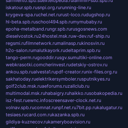
sarmiento.spb.su
extelopedia.ru
lammin-suo.spb.ru
iskatour.spb.ru
snpi.org.ru
running-line.ru
krygeva-spa.ru
chel.net.ru
rust-loco.ru
dugshop.ru
hl-beta.spb.ru
school494.spb.ru
mymubaby.ru
epoha-metalband.ru
ngr.spb.ru
rusgosnews.com
dieselvostok.ru
24hostel.msk.ru
w-dev.ru
f-ship.ru
regsmi.ru
filmnetwork.ru
malinasp.ru
kinosvin.ru
h2o-salon.ru
malutkayork.ru
deltaprim.spb.ru
tango-perm.ru
gooddir.ru
sgv.su
multiki-online.com
webkrasotki.com
cherinvest.ru
detskiy-ostrov.ru
ankou.spb.ru
alvesta1.ru
pdf-creator.ru
nix-files.org.ru
sakhatoday.ru
elektrikersymboler.ru
sputnikyes.ru
golf2club.msk.ru
aeforums.ru
zallclub.ru
multimodal.msk.ru
habaigry.ru
haikko.ru
sobakopedia.ru
isz-fest.ru
ewnc.info
screensaver-clock.net.ru
volnav.spb.ru
comnat.ru
npf.net.ru
7bit.pp.ru
kalugatur.ru
tesiaes.ru
card.com.ru
kazanka.spb.ru
gildiya-kuznecov.ru
kameryboavision.ru