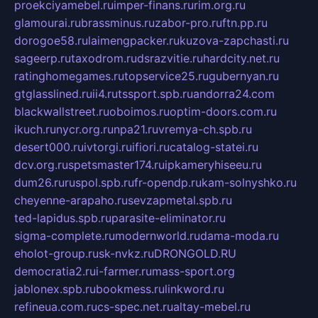
proekciyamebel.ru
imper-finans.ru
rim.org.ru
glamourai.ru
brassminus.ru
zabor-pro.ru
ftn.pp.ru
dorogoe58.ru
laimengpacker.ru
kuzova-zapchasti.ru
sageerp.ru
taxodrom.ru
dsrazvitie.ru
hardcity.net.ru
ratinghomegames.ru
topservice25.ru
gubernyan.ru
gtglasslined.ru
ii4.ru
tssport.spb.ru
andorra24.com
blackwallstreet.ru
oboimos.ru
optim-doors.com.ru
ikuch.ru
nycr.org.ru
npa21.ru
vremya-ch.spb.ru
desert000.ru
ivtorgi.ru
ifiori.ru
catalog-statei.ru
dcv.org.ru
spetsmaster174.ru
ipkameryhiseeu.ru
dum26.ru
ruspol.spb.ru
fr-opendp.ru
kam-solnyshko.ru
cheyenne-arapaho.ru
sevzapmetal.spb.ru
ted-lapidus.spb.ru
parasite-eliminator.ru
sigma-complete.ru
modernworld.ru
dama-moda.ru
eholot-group.ru
sk-nvkz.ru
DRONGOLD.RU
democratia2.ru
i-farmer.ru
mass-sport.org
jablonex.spb.ru
bookmess.ru
linkword.ru
refineua.com.ru
cs-spec.net.ru
altay-mebel.ru