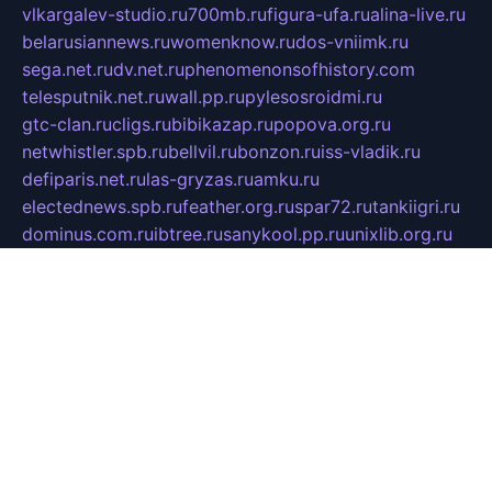
vlkargalev-studio.ru
700mb.ru
figura-ufa.ru
alina-live.ru
belarusiannews.ru
womenknow.ru
dos-vniimk.ru
sega.net.ru
dv.net.ru
phenomenonsofhistory.com
telesputnik.net.ru
wall.pp.ru
pylesosroidmi.ru
gtc-clan.ru
cligs.ru
bibikazap.ru
popova.org.ru
netwhistler.spb.ru
bellvil.ru
bonzon.ru
iss-vladik.ru
defiparis.net.ru
las-gryzas.ru
amku.ru
electednews.spb.ru
feather.org.ru
spar72.ru
tankiigri.ru
dominus.com.ru
ibtree.ru
sanykool.pp.ru
unixlib.org.ru
menatep.spb.ru
gartenterrassen.ru
printeka.ru
skvozilka.com.ru
parkovka-pub.ru
lovemobi.ru
art-ru.ru
emulatorz.com.ru
alucomp.com.ru
tatforum.com.ru
alternativa-profi.ru
dermakler.ru
artsurvey.ru
aredir.ru
khimspas.ru
centr-maxi.ru
2018r.ru
bort-stomer-defort.ru
professional2.ru
gibsons.ru
artselena.ru
art-pilot.ru
ingredient.spb.ru
npfpolimer.spb.ru
argentum.spb.ru
hom-edu.ru
af-num.ru
cashadvanceamericasev.org
trexp.spb.ru