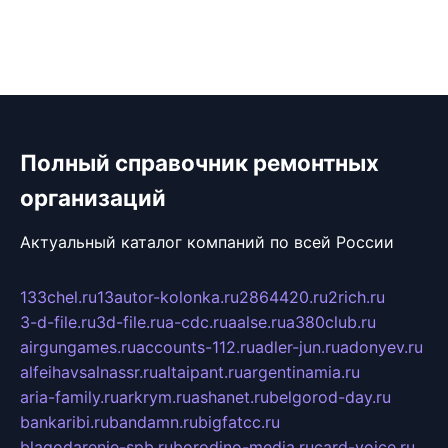
Полный справочник ремонтных
организаций
Актуальный каталог компаний по всей России
133chel.ru
13autor-kolonka.ru
2864420.ru
2rich.ru
3-d-file.ru
3d-file.ru
a-cdc.ru
aalse.ru
a380club.ru
airgungames.ru
accounts-112.ru
adler-jun.ru
adonyev.ru
alfeihavsalnassr.ru
altaipant.ru
argentinamia.ru
aria-family.ru
arkrym.ru
ashanet.ru
belgorod-day.ru
bankaribi.ru
bandamn.ru
bigfatcc.ru
blagodarenie-spb.ru
borodino-media.ru
card-voice.ru