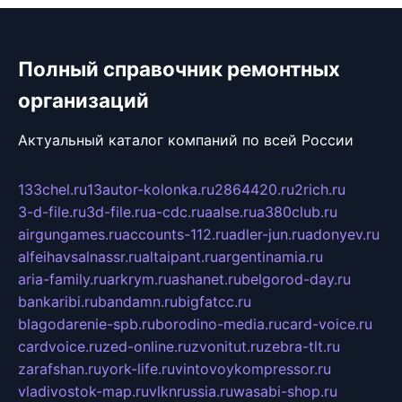
Полный справочник ремонтных
организаций
Актуальный каталог компаний по всей России
133chel.ru
13autor-kolonka.ru
2864420.ru
2rich.ru
3-d-file.ru
3d-file.ru
a-cdc.ru
aalse.ru
a380club.ru
airgungames.ru
accounts-112.ru
adler-jun.ru
adonyev.ru
alfeihavsalnassr.ru
altaipant.ru
argentinamia.ru
aria-family.ru
arkrym.ru
ashanet.ru
belgorod-day.ru
bankaribi.ru
bandamn.ru
bigfatcc.ru
blagodarenie-spb.ru
borodino-media.ru
card-voice.ru
cardvoice.ru
zed-online.ru
zvonitut.ru
zebra-tlt.ru
zarafshan.ru
york-life.ru
vintovoykompressor.ru
vladivostok-map.ru
vlknrussia.ru
wasabi-shop.ru