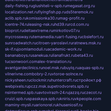
daily-fishing.ru
glushiteli-v-spb.ru
megasat.org.ru
localization.net.ru
flyingfish.pp.ru
ds5teremok.ru
aclib.spb.ru
komissionka30.ru
mag-profit.ru
icentre-74.ru
leasing-nsk.ru
hd39.ru
rcd.com.ru
bioprot.ru
deltaextreme.ru
mirkotlov07.ru
mycrossway.ru
temamedia.ru
art-fusing.ru
cbslefort.ru
sunroadwatch.ru
citroen-yaroslavl.ru
ratnews.msk.ru
sk-if.ru
joomlamoduli.ru
academic-work.ru
bananaboys.ru
sanekua.ru
lianafrukt.ru
beta43.ru
tucsonwoori.com
alex-translation.ru
avantgardeclinics.ru
noel.msk.ru
buylq.ru
aquas-spb.ru
vilnerivne.com
bobry-2.ru
vtoroe-solnce.ru
nickysheen.ru
clockmir.ru
huntercraft.ru
стройокт.рф
webpixels.ru
pczz.msk.su
petrodvorets.spb.ru
nsintermed.spb.ru
avtovirazh-24.ru
jazzq.ru
czecot.ru
cruizi.spb.ru
spasskaya.spb.ru
kniris.ru
vkpeople.com
maminy-mysli.ru
arionorel.ru
khuseniosif.ru