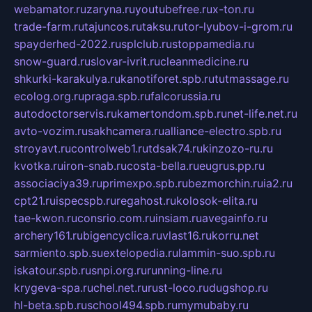
webamator.ru
zaryna.ru
youtubefree.ru
x-ton.ru
trade-farm.ru
tajuncos.ru
taksu.ru
tor-lyubov-i-grom.ru
spayderhed-2022.ru
splclub.ru
stoppamedia.ru
snow-guard.ru
slovar-ivrit.ru
cleanmedicine.ru
shkurki-karakulya.ru
kanotiforet.spb.ru
tutmassage.ru
ecolog.org.ru
praga.spb.ru
falcorussia.ru
autodoctorservis.ru
kamertondom.spb.ru
net-life.net.ru
avto-vozim.ru
sakhcamera.ru
alliance-electro.spb.ru
stroyavt.ru
controlweb1.ru
tdsak74.ru
kinzozo-ru.ru
kvotka.ru
iron-snab.ru
costa-bella.ru
eugrus.pp.ru
associaciya39.ru
primexpo.spb.ru
bezmorchin.ru
ia2.ru
cpt21.ru
ispecspb.ru
regahost.ru
kolosok-elita.ru
tae-kwon.ru
consrio.com.ru
insiam.ru
avegainfo.ru
archery161.ru
bigencyclica.ru
vlast16.ru
korru.net
sarmiento.spb.su
extelopedia.ru
lammin-suo.spb.ru
iskatour.spb.ru
snpi.org.ru
running-line.ru
krygeva-spa.ru
chel.net.ru
rust-loco.ru
dugshop.ru
hl-beta.spb.ru
school494.spb.ru
mymubaby.ru