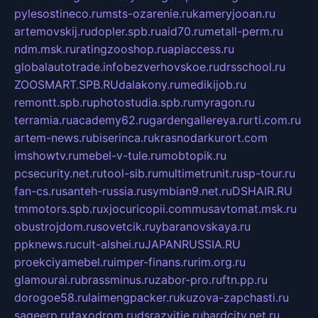
pylesostineco.ru
msts-ozarenie.ru
kameryjooan.ru
artemovskij.ru
dopler.spb.ru
aid70.ru
metall-perm.ru
ndm.msk.ru
ratingzooshop.ru
apiaccess.ru
globalautotrade.info
bezverhovskoe.ru
drsschool.ru
ZOOSMART.SPB.RU
dalakony.ru
medikijob.ru
remontt.spb.ru
photostudia.spb.ru
myragon.ru
terramia.ru
academy62.ru
gardengallereya.ru
rti.com.ru
artem-news.ru
biserinca.ru
krasnodarkurort.com
imshowtv.ru
mebel-v-tule.ru
mobtopik.ru
pcsecurity.net.ru
tool-sib.ru
multimetrunit.ru
sp-tour.ru
fan-cs.ru
santeh-russia.ru
symbian9.net.ru
DSHAIR.RU
tmmotors.spb.ru
xjocuricopii.com
musavtomat.msk.ru
obustrojdom.ru
sovetcik.ru
ybaranovskaya.ru
ppknews.ru
cult-alshei.ru
JAPANRUSSIA.RU
proekciyamebel.ru
imper-finans.ru
rim.org.ru
glamourai.ru
brassminus.ru
zabor-pro.ru
ftn.pp.ru
dorogoe58.ru
laimengpacker.ru
kuzova-zapchasti.ru
sageerp.ru
taxodrom.ru
dsrazvitie.ru
hardcity.net.ru