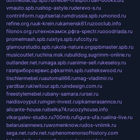
dotmediacup.spb.ru
mebel-tiraspol.ru
all-books.biz
vmauto.spb.ru
shop-astyle.ru
derevo-s.ru
contrinform.ru
gutserial.ru
mdrussia.spb.ru
monod.ru
refine.org.ru
uk-krein.ru
kamensk61.ru
zooclub.info
filonov.org.ru
технокамск.рф
ra-spectr.ru
ooodriada.ru
promelmash.spb.ru
ixtys.spb.ru
fccity.ru
glamourstudio.spb.ru
kola-nature.org
spbmaster.spb.ru
musicoutlet.ru
china.msk.ru
bulldog.su
grimm-online.ru
outlander.net.ru
maga.spb.ru
anime-sell.ru
keseloy.ru
газприборсервис.рф
karmin.spb.ru
shekswood.ru
tischlermebel.ru
automall66.ru
mag-vladimir.ru
yardbar.ru
kiwitour.spb.ru
indesign.com.ru
freestylemebel.ru
bany-samara.ru
rsei.ru
naidisvoyput.ru
mgsn-invest.ru
ipkamerasannce.ru
alicante-house.ru
ibelka74.ru
cozyhouse.info
vlkargalev-studio.ru
700mb.ru
figura-ufa.ru
alina-live.ru
belarusiannews.ru
womenknow.ru
dos-vniimk.ru
sega.net.ru
dv.net.ru
phenomenonsofhistory.com