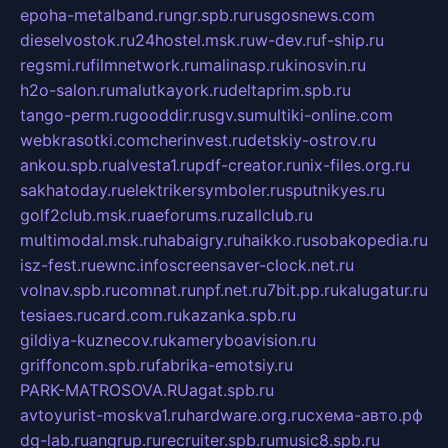
epoha-metalband.ru
ngr.spb.ru
rusgosnews.com
dieselvostok.ru
24hostel.msk.ru
w-dev.ru
f-ship.ru
regsmi.ru
filmnetwork.ru
malinasp.ru
kinosvin.ru
h2o-salon.ru
malutkayork.ru
deltaprim.spb.ru
tango-perm.ru
gooddir.ru
sgv.su
multiki-online.com
webkrasotki.com
cherinvest.ru
detskiy-ostrov.ru
ankou.spb.ru
alvesta1.ru
pdf-creator.ru
nix-files.org.ru
sakhatoday.ru
elektrikersymboler.ru
sputnikyes.ru
golf2club.msk.ru
aeforums.ru
zallclub.ru
multimodal.msk.ru
habaigry.ru
haikko.ru
sobakopedia.ru
isz-fest.ru
ewnc.info
screensaver-clock.net.ru
volnav.spb.ru
comnat.ru
npf.net.ru
7bit.pp.ru
kalugatur.ru
tesiaes.ru
card.com.ru
kazanka.spb.ru
gildiya-kuznecov.ru
kameryboavision.ru
griffoncom.spb.ru
fabrika-emotsiy.ru
PARK-MATROSOVA.RU
agat.spb.ru
avtoyurist-moskva1.ru
hardware.org.ru
схема-авто.рф
dg-lab.ru
angrup.ru
recruiter.spb.ru
music8.spb.ru