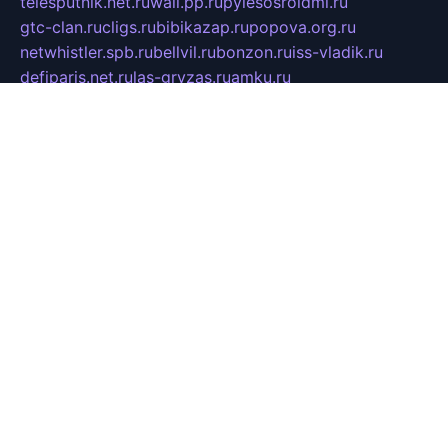
telesputnik.net.ru
wall.pp.ru
pylesosroidmi.ru
gtc-clan.ru
cligs.ru
bibikazap.ru
popova.org.ru
netwhistler.spb.ru
bellvil.ru
bonzon.ru
iss-vladik.ru
defiparis.net.ru
las-gryzas.ru
amku.ru
electednews.spb.ru
feather.org.ru
spar72.ru
tankiigri.ru
dominus.com.ru
ibtree.ru
sanykool.pp.ru
unixlib.org.ru
menatep.spb.ru
gartenterrassen.ru
printeka.ru
skvozilka.com.ru
parkovka-pub.ru
lovemobi.ru
art-ru.ru
emulatorz.com.ru
alucomp.com.ru
tatforum.com.ru
alternativa-profi.ru
dermakler.ru
artsurvey.ru
aredir.ru
khimspas.ru
centr-maxi.ru
2018r.ru
bort-stomer-defort.ru
professional2.ru
gibsons.ru
artselena.ru
art-pilot.ru
ingredient.spb.ru
npfpolimer.spb.ru
argentum.spb.ru
hom-edu.ru
af-num.ru
cashadvanceamericasev.org
trexp.spb.ru
apteka-gerzena.ru
vasilyevka.msk.ru
personalloanrgx.org
tishanskiysdk.ru
atma-volga.ru
yoga-media.ru
asmirnov.ru
betonvodincovo.ru