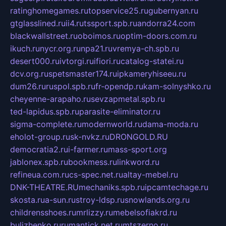
ratinghomegames.ru
topservice25.ru
gubernyan.ru
gtglasslined.ru
ii4.ru
tssport.spb.ru
andorra24.com
blackwallstreet.ru
oboimos.ru
optim-doors.com.ru
ikuch.ru
nycr.org.ru
npa21.ru
vremya-ch.spb.ru
desert000.ru
ivtorgi.ru
ifiori.ru
catalog-statei.ru
dcv.org.ru
spetsmaster174.ru
ipkameryhiseeu.ru
dum26.ru
ruspol.spb.ru
fr-opendp.ru
kam-solnyshko.ru
cheyenne-arapaho.ru
sevzapmetal.spb.ru
ted-lapidus.spb.ru
parasite-eliminator.ru
sigma-complete.ru
modernworld.ru
dama-moda.ru
eholot-group.ru
sk-nvkz.ru
DRONGOLD.RU
democratia2.ru
i-farmer.ru
mass-sport.org
jablonex.spb.ru
bookmess.ru
linkword.ru
refineua.com.ru
cs-spec.net.ru
altay-mebel.ru
DNK-THEATRE.RU
mechaniks.spb.ru
ipcamtechage.ru
skosta.ru
a-sun.ru
stroy-ldsp.ru
snowlands.org.ru
childrensshoes.ru
mrlizzy.ru
mebelsofiakrd.ru
bulizhenko.ru
rumantick.net.ru
mtszerno.ru