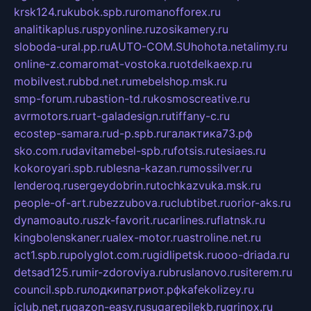
krsk124.ru
kubok.spb.ru
romanofforex.ru
analitikaplus.ru
spyonline.ru
zosikamery.ru
sloboda-ural.pp.ru
AUTO-COM.SU
hohota.net
alimy.ru
online-z.com
aromat-vostoka.ru
otdelkaexp.ru
mobilvest.ru
bbd.net.ru
mebelshop.msk.ru
smp-forum.ru
bastion-td.ru
kosmoscreative.ru
avrmotors.ru
art-galadesign.ru
tiffany-c.ru
ecostep-samara.ru
d-p.spb.ru
галактика73.рф
sko.com.ru
davitamebel-spb.ru
fotsis.ru
tesiaes.ru
kokoroyari.spb.ru
blesna-kazan.ru
mossilver.ru
lenderoq.ru
sergeydobrin.ru
tochkazvuka.msk.ru
people-of-art.ru
bezzubova.ru
clubtibet.ru
orior-aks.ru
dynamoauto.ru
szk-favorit.ru
carlines.ru
flatnsk.ru
kingbolenskaner.ru
alex-motor.ru
astroline.net.ru
act1.spb.ru
polyglot.com.ru
gidlipetsk.ru
ooo-driada.ru
detsad125.ru
mir-zdoroviya.ru
bruslanovo.ru
siterem.ru
council.spb.ru
лодкипатриот.рф
kafekolizey.ru
iclub.net.ru
gazon-easy.ru
sugarepilekb.ru
grinox.ru