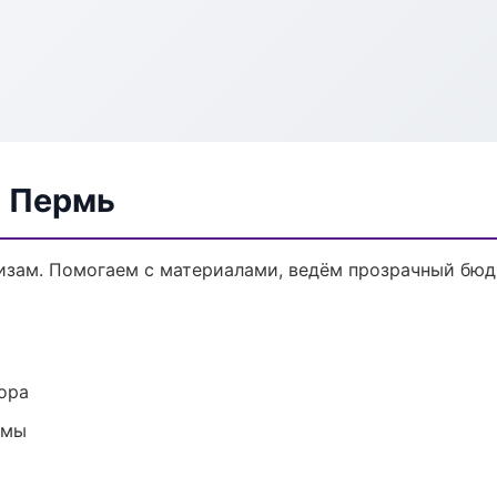
в Пермь
кизам. Помогаем с материалами, ведём прозрачный бюд
ора
емы