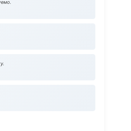
уемо.
у.