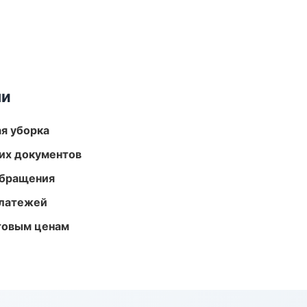
ми
ая уборка
их документов
обращения
платежей
птовым ценам