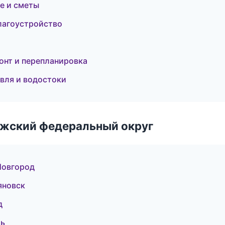
е и сметы
лагоустройство
онт и перепланировка
вля и водостоки
лжский федеральный округ
Новгород
яновск
д
мь