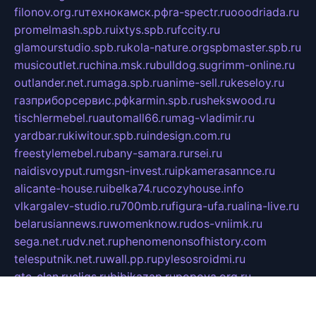
filonov.org.ru
технокамск.рф
ra-spectr.ru
ooodriada.ru
promelmash.spb.ru
ixtys.spb.ru
fccity.ru
glamourstudio.spb.ru
kola-nature.org
spbmaster.spb.ru
musicoutlet.ru
china.msk.ru
bulldog.su
grimm-online.ru
outlander.net.ru
maga.spb.ru
anime-sell.ru
keseloy.ru
газприборсервис.рф
karmin.spb.ru
shekswood.ru
tischlermebel.ru
automall66.ru
mag-vladimir.ru
yardbar.ru
kiwitour.spb.ru
indesign.com.ru
freestylemebel.ru
bany-samara.ru
rsei.ru
naidisvoyput.ru
mgsn-invest.ru
ipkamerasannce.ru
alicante-house.ru
ibelka74.ru
cozyhouse.info
vlkargalev-studio.ru
700mb.ru
figura-ufa.ru
alina-live.ru
belarusiannews.ru
womenknow.ru
dos-vniimk.ru
sega.net.ru
dv.net.ru
phenomenonsofhistory.com
telesputnik.net.ru
wall.pp.ru
pylesosroidmi.ru
gtc-clan.ru
cligs.ru
bibikazap.ru
popova.org.ru
netwhistler.spb.ru
bellvil.ru
bonzon.ru
iss-vladik.ru
defiparis.net.ru
las-gryzas.ru
amku.ru