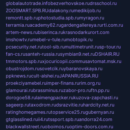
globalautotrade.info
bezverhovskoe.ru
drsschool.ru
ZOOSMART.SPB.RU
dalakony.ru
medikijob.ru
remontt.spb.ru
photostudia.spb.ru
myragon.ru
terramia.ru
academy62.ru
gardengallereya.ru
rti.com.ru
artem-news.ru
biserinca.ru
krasnodarkurort.com
imshowtv.ru
mebel-v-tule.ru
mobtopik.ru
pcsecurity.net.ru
tool-sib.ru
multimetrunit.ru
sp-tour.ru
fan-cs.ru
santeh-russia.ru
symbian9.net.ru
DSHAIR.RU
tmmotors.spb.ru
xjocuricopii.com
musavtomat.msk.ru
obustrojdom.ru
sovetcik.ru
ybaranovskaya.ru
ppknews.ru
cult-alshei.ru
JAPANRUSSIA.RU
proekciyamebel.ru
imper-finans.ru
rim.org.ru
glamourai.ru
brassminus.ru
zabor-pro.ru
ftn.pp.ru
dorogoe58.ru
laimengpacker.ru
kuzova-zapchasti.ru
sageerp.ru
taxodrom.ru
dsrazvitie.ru
hardcity.net.ru
ratinghomegames.ru
topservice25.ru
gubernyan.ru
gtglasslined.ru
ii4.ru
tssport.spb.ru
andorra24.com
blackwallstreet.ru
oboimos.ru
optim-doors.com.ru