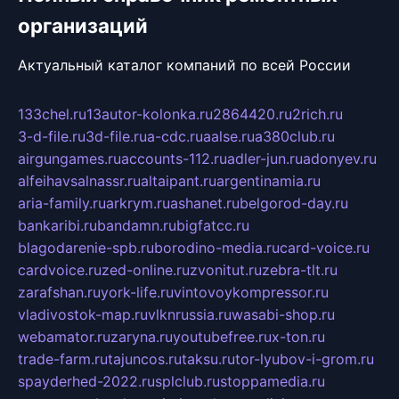
организаций
Актуальный каталог компаний по всей России
133chel.ru
13autor-kolonka.ru
2864420.ru
2rich.ru
3-d-file.ru
3d-file.ru
a-cdc.ru
aalse.ru
a380club.ru
airgungames.ru
accounts-112.ru
adler-jun.ru
adonyev.ru
alfeihavsalnassr.ru
altaipant.ru
argentinamia.ru
aria-family.ru
arkrym.ru
ashanet.ru
belgorod-day.ru
bankaribi.ru
bandamn.ru
bigfatcc.ru
blagodarenie-spb.ru
borodino-media.ru
card-voice.ru
cardvoice.ru
zed-online.ru
zvonitut.ru
zebra-tlt.ru
zarafshan.ru
york-life.ru
vintovoykompressor.ru
vladivostok-map.ru
vlknrussia.ru
wasabi-shop.ru
webamator.ru
zaryna.ru
youtubefree.ru
x-ton.ru
trade-farm.ru
tajuncos.ru
taksu.ru
tor-lyubov-i-grom.ru
spayderhed-2022.ru
splclub.ru
stoppamedia.ru