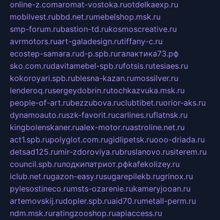
online-z.com
aromat-vostoka.ru
otdelkaexp.ru
mobilvest.ru
bbd.net.ru
mebelshop.msk.ru
smp-forum.ru
bastion-td.ru
kosmoscreative.ru
avrmotors.ru
art-galadesign.ru
tiffany-c.ru
ecostep-samara.ru
d-p.spb.ru
галактика73.рф
sko.com.ru
davitamebel-spb.ru
fotsis.ru
tesiaes.ru
kokoroyari.spb.ru
blesna-kazan.ru
mossilver.ru
lenderoq.ru
sergeydobrin.ru
tochkazvuka.msk.ru
people-of-art.ru
bezzubova.ru
clubtibet.ru
orior-aks.ru
dynamoauto.ru
szk-favorit.ru
carlines.ru
flatnsk.ru
kingbolenskaner.ru
alex-motor.ru
astroline.net.ru
act1.spb.ru
polyglot.com.ru
gidlipetsk.ru
ooo-driada.ru
detsad125.ru
mir-zdoroviya.ru
bruslanovo.ru
siterem.ru
council.spb.ru
лодкипатриот.рф
kafekolizey.ru
iclub.net.ru
gazon-easy.ru
sugarepilekb.ru
grinox.ru
pylesostineco.ru
msts-ozarenie.ru
kameryjooan.ru
artemovskij.ru
dopler.spb.ru
aid70.ru
metall-perm.ru
ndm.msk.ru
ratingzooshop.ru
apiaccess.ru