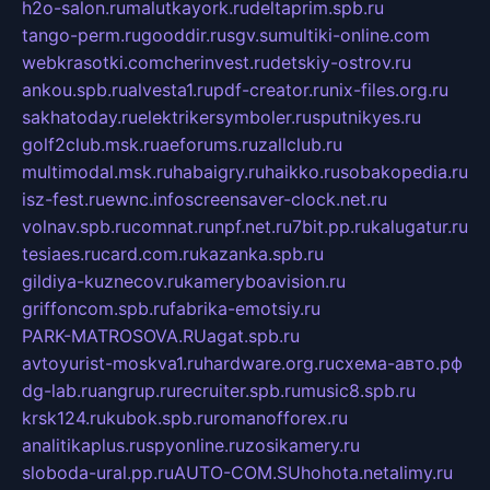
h2o-salon.ru
malutkayork.ru
deltaprim.spb.ru
tango-perm.ru
gooddir.ru
sgv.su
multiki-online.com
webkrasotki.com
cherinvest.ru
detskiy-ostrov.ru
ankou.spb.ru
alvesta1.ru
pdf-creator.ru
nix-files.org.ru
sakhatoday.ru
elektrikersymboler.ru
sputnikyes.ru
golf2club.msk.ru
aeforums.ru
zallclub.ru
multimodal.msk.ru
habaigry.ru
haikko.ru
sobakopedia.ru
isz-fest.ru
ewnc.info
screensaver-clock.net.ru
volnav.spb.ru
comnat.ru
npf.net.ru
7bit.pp.ru
kalugatur.ru
tesiaes.ru
card.com.ru
kazanka.spb.ru
gildiya-kuznecov.ru
kameryboavision.ru
griffoncom.spb.ru
fabrika-emotsiy.ru
PARK-MATROSOVA.RU
agat.spb.ru
avtoyurist-moskva1.ru
hardware.org.ru
схема-авто.рф
dg-lab.ru
angrup.ru
recruiter.spb.ru
music8.spb.ru
krsk124.ru
kubok.spb.ru
romanofforex.ru
analitikaplus.ru
spyonline.ru
zosikamery.ru
sloboda-ural.pp.ru
AUTO-COM.SU
hohota.net
alimy.ru