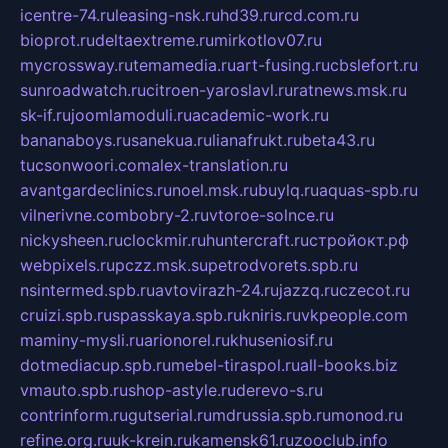
icentre-74.ru
leasing-nsk.ru
hd39.ru
rcd.com.ru
bioprot.ru
deltaextreme.ru
mirkotlov07.ru
mycrossway.ru
temamedia.ru
art-fusing.ru
cbslefort.ru
sunroadwatch.ru
citroen-yaroslavl.ru
ratnews.msk.ru
sk-if.ru
joomlamoduli.ru
academic-work.ru
bananaboys.ru
sanekua.ru
lianafrukt.ru
beta43.ru
tucsonwoori.com
alex-translation.ru
avantgardeclinics.ru
noel.msk.ru
buylq.ru
aquas-spb.ru
vilnerivne.com
bobry-2.ru
vtoroe-solnce.ru
nickysheen.ru
clockmir.ru
huntercraft.ru
стройокт.рф
webpixels.ru
pczz.msk.su
petrodvorets.spb.ru
nsintermed.spb.ru
avtovirazh-24.ru
jazzq.ru
czecot.ru
cruizi.spb.ru
spasskaya.spb.ru
kniris.ru
vkpeople.com
maminy-mysli.ru
arionorel.ru
khuseniosif.ru
dotmediacup.spb.ru
mebel-tiraspol.ru
all-books.biz
vmauto.spb.ru
shop-astyle.ru
derevo-s.ru
contrinform.ru
gutserial.ru
mdrussia.spb.ru
monod.ru
refine.org.ru
uk-krein.ru
kamensk61.ru
zooclub.info