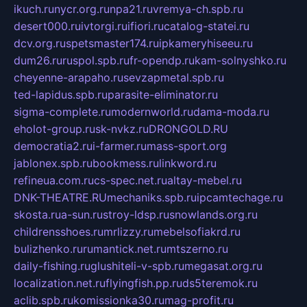
ikuch.ru
nycr.org.ru
npa21.ru
vremya-ch.spb.ru
desert000.ru
ivtorgi.ru
ifiori.ru
catalog-statei.ru
dcv.org.ru
spetsmaster174.ru
ipkameryhiseeu.ru
dum26.ru
ruspol.spb.ru
fr-opendp.ru
kam-solnyshko.ru
cheyenne-arapaho.ru
sevzapmetal.spb.ru
ted-lapidus.spb.ru
parasite-eliminator.ru
sigma-complete.ru
modernworld.ru
dama-moda.ru
eholot-group.ru
sk-nvkz.ru
DRONGOLD.RU
democratia2.ru
i-farmer.ru
mass-sport.org
jablonex.spb.ru
bookmess.ru
linkword.ru
refineua.com.ru
cs-spec.net.ru
altay-mebel.ru
DNK-THEATRE.RU
mechaniks.spb.ru
ipcamtechage.ru
skosta.ru
a-sun.ru
stroy-ldsp.ru
snowlands.org.ru
childrensshoes.ru
mrlizzy.ru
mebelsofiakrd.ru
bulizhenko.ru
rumantick.net.ru
mtszerno.ru
daily-fishing.ru
glushiteli-v-spb.ru
megasat.org.ru
localization.net.ru
flyingfish.pp.ru
ds5teremok.ru
aclib.spb.ru
komissionka30.ru
mag-profit.ru