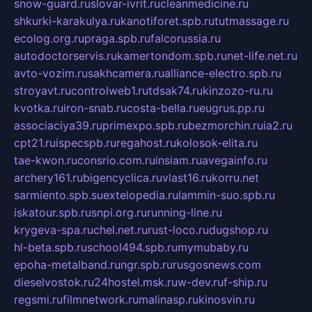
snow-guard.ru
slovar-ivrit.ru
cleanmedicine.ru
shkurki-karakulya.ru
kanotiforet.spb.ru
tutmassage.ru
ecolog.org.ru
praga.spb.ru
falcorussia.ru
autodoctorservis.ru
kamertondom.spb.ru
net-life.net.ru
avto-vozim.ru
sakhcamera.ru
alliance-electro.spb.ru
stroyavt.ru
controlweb1.ru
tdsak74.ru
kinzozo-ru.ru
kvotka.ru
iron-snab.ru
costa-bella.ru
eugrus.pp.ru
associaciya39.ru
primexpo.spb.ru
bezmorchin.ru
ia2.ru
cpt21.ru
ispecspb.ru
regahost.ru
kolosok-elita.ru
tae-kwon.ru
consrio.com.ru
insiam.ru
avegainfo.ru
archery161.ru
bigencyclica.ru
vlast16.ru
korru.net
sarmiento.spb.su
extelopedia.ru
lammin-suo.spb.ru
iskatour.spb.ru
snpi.org.ru
running-line.ru
krygeva-spa.ru
chel.net.ru
rust-loco.ru
dugshop.ru
hl-beta.spb.ru
school494.spb.ru
mymubaby.ru
epoha-metalband.ru
ngr.spb.ru
rusgosnews.com
dieselvostok.ru
24hostel.msk.ru
w-dev.ru
f-ship.ru
regsmi.ru
filmnetwork.ru
malinasp.ru
kinosvin.ru