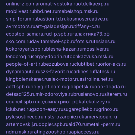
online-z.com
aromat-vostoka.ru
otdelkaexp.ru
mobilvest.ru
bbd.net.ru
mebelshop.msk.ru
smp-forum.ru
bastion-td.ru
kosmoscreative.ru
avrmotors.ru
art-galadesign.ru
tiffany-c.ru
ecostep-samara.ru
d-p.spb.ru
галактика73.рф
sko.com.ru
davitamebel-spb.ru
fotsis.ru
tesiaes.ru
kokoroyari.spb.ru
blesna-kazan.ru
mossilver.ru
lenderoq.ru
sergeydobrin.ru
tochkazvuka.msk.ru
people-of-art.ru
bezzubova.ru
clubtibet.ru
orior-aks.ru
dynamoauto.ru
szk-favorit.ru
carlines.ru
flatnsk.ru
kingbolenskaner.ru
alex-motor.ru
astroline.net.ru
act1.spb.ru
polyglot.com.ru
gidlipetsk.ru
ooo-driada.ru
detsad125.ru
mir-zdoroviya.ru
bruslanovo.ru
siterem.ru
council.spb.ru
лодкипатриот.рф
kafekolizey.ru
iclub.net.ru
gazon-easy.ru
sugarepilekb.ru
grinox.ru
pylesostineco.ru
msts-ozarenie.ru
kameryjooan.ru
artemovskij.ru
dopler.spb.ru
aid70.ru
metall-perm.ru
ndm.msk.ru
ratingzooshop.ru
apiaccess.ru