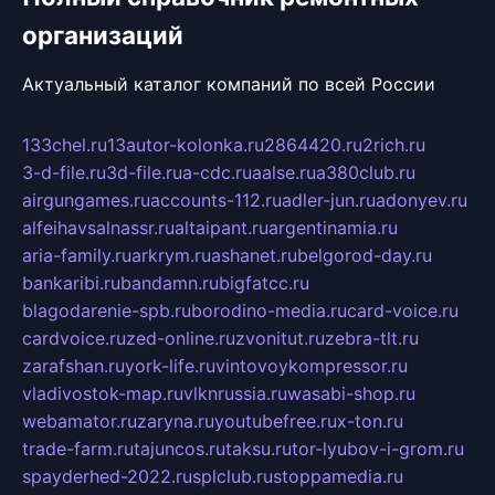
организаций
Актуальный каталог компаний по всей России
133chel.ru
13autor-kolonka.ru
2864420.ru
2rich.ru
3-d-file.ru
3d-file.ru
a-cdc.ru
aalse.ru
a380club.ru
airgungames.ru
accounts-112.ru
adler-jun.ru
adonyev.ru
alfeihavsalnassr.ru
altaipant.ru
argentinamia.ru
aria-family.ru
arkrym.ru
ashanet.ru
belgorod-day.ru
bankaribi.ru
bandamn.ru
bigfatcc.ru
blagodarenie-spb.ru
borodino-media.ru
card-voice.ru
cardvoice.ru
zed-online.ru
zvonitut.ru
zebra-tlt.ru
zarafshan.ru
york-life.ru
vintovoykompressor.ru
vladivostok-map.ru
vlknrussia.ru
wasabi-shop.ru
webamator.ru
zaryna.ru
youtubefree.ru
x-ton.ru
trade-farm.ru
tajuncos.ru
taksu.ru
tor-lyubov-i-grom.ru
spayderhed-2022.ru
splclub.ru
stoppamedia.ru