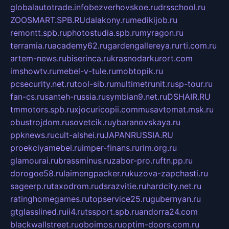
globalautotrade.info
bezverhovskoe.ru
drsschool.ru
ZOOSMART.SPB.RU
dalakony.ru
medikijob.ru
remontt.spb.ru
photostudia.spb.ru
myragon.ru
terramia.ru
academy62.ru
gardengallereya.ru
rti.com.ru
artem-news.ru
biserinca.ru
krasnodarkurort.com
imshowtv.ru
mebel-v-tule.ru
mobtopik.ru
pcsecurity.net.ru
tool-sib.ru
multimetrunit.ru
sp-tour.ru
fan-cs.ru
santeh-russia.ru
symbian9.net.ru
DSHAIR.RU
tmmotors.spb.ru
xjocuricopii.com
musavtomat.msk.ru
obustrojdom.ru
sovetcik.ru
ybaranovskaya.ru
ppknews.ru
cult-alshei.ru
JAPANRUSSIA.RU
proekciyamebel.ru
imper-finans.ru
rim.org.ru
glamourai.ru
brassminus.ru
zabor-pro.ru
ftn.pp.ru
dorogoe58.ru
laimengpacker.ru
kuzova-zapchasti.ru
sageerp.ru
taxodrom.ru
dsrazvitie.ru
hardcity.net.ru
ratinghomegames.ru
topservice25.ru
gubernyan.ru
gtglasslined.ru
ii4.ru
tssport.spb.ru
andorra24.com
blackwallstreet.ru
oboimos.ru
optim-doors.com.ru