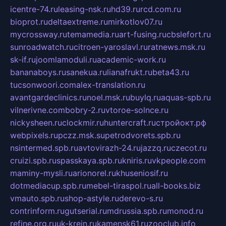
icentre-74.ru
leasing-nsk.ru
hd39.ru
rcd.com.ru
bioprot.ru
deltaextreme.ru
mirkotlov07.ru
mycrossway.ru
temamedia.ru
art-fusing.ru
cbslefort.ru
sunroadwatch.ru
citroen-yaroslavl.ru
ratnews.msk.ru
sk-if.ru
joomlamoduli.ru
academic-work.ru
bananaboys.ru
sanekua.ru
lianafrukt.ru
beta43.ru
tucsonwoori.com
alex-translation.ru
avantgardeclinics.ru
noel.msk.ru
buylq.ru
aquas-spb.ru
vilnerivne.com
bobry-2.ru
vtoroe-solnce.ru
nickysheen.ru
clockmir.ru
huntercraft.ru
стройокт.рф
webpixels.ru
pczz.msk.su
petrodvorets.spb.ru
nsintermed.spb.ru
avtovirazh-24.ru
jazzq.ru
czecot.ru
cruizi.spb.ru
spasskaya.spb.ru
kniris.ru
vkpeople.com
maminy-mysli.ru
arionorel.ru
khuseniosif.ru
dotmediacup.spb.ru
mebel-tiraspol.ru
all-books.biz
vmauto.spb.ru
shop-astyle.ru
derevo-s.ru
contrinform.ru
gutserial.ru
mdrussia.spb.ru
monod.ru
refine.org.ru
uk-krein.ru
kamensk61.ru
zooclub.info