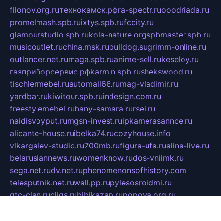
filonov.org.ru
технокамск.рф
ra-spectr.ru
ooodriada.ru
promelmash.spb.ru
ixtys.spb.ru
fccity.ru
glamourstudio.spb.ru
kola-nature.org
spbmaster.spb.ru
musicoutlet.ru
china.msk.ru
bulldog.su
grimm-online.ru
outlander.net.ru
maga.spb.ru
anime-sell.ru
keseloy.ru
газприборсервис.рф
karmin.spb.ru
shekswood.ru
tischlermebel.ru
automall66.ru
mag-vladimir.ru
yardbar.ru
kiwitour.spb.ru
indesign.com.ru
freestylemebel.ru
bany-samara.ru
rsei.ru
naidisvoyput.ru
mgsn-invest.ru
ipkamerasannce.ru
alicante-house.ru
ibelka74.ru
cozyhouse.info
vlkargalev-studio.ru
700mb.ru
figura-ufa.ru
alina-live.ru
belarusiannews.ru
womenknow.ru
dos-vniimk.ru
sega.net.ru
dv.net.ru
phenomenonsofhistory.com
telesputnik.net.ru
wall.pp.ru
pylesosroidmi.ru
gtc-clan.ru
cligs.ru
bibikazap.ru
popova.org.ru
netwhistler.spb.ru
bellvil.ru
bonzon.ru
iss-vladik.ru
defiparis.net.ru
las-gryzas.ru
amku.ru