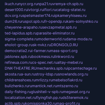
ikuch.ru
nycr.org.ru
npa21.ru
vremya-ch.spb.ru
desert000.ru
ivtorgi.ru
ifiori.ru
catalog-statei.ru
dcv.org.ru
spetsmaster174.ru
ipkameryhiseeu.ru
dum26.ru
ruspol.spb.ru
fr-opendp.ru
kam-solnyshko.ru
cheyenne-arapaho.ru
sevzapmetal.spb.ru
ted-lapidus.spb.ru
parasite-eliminator.ru
sigma-complete.ru
modernworld.ru
dama-moda.ru
eholot-group.ru
sk-nvkz.ru
DRONGOLD.RU
democratia2.ru
i-farmer.ru
mass-sport.org
jablonex.spb.ru
bookmess.ru
linkword.ru
refineua.com.ru
cs-spec.net.ru
altay-mebel.ru
DNK-THEATRE.RU
mechaniks.spb.ru
ipcamtechage.ru
skosta.ru
a-sun.ru
stroy-ldsp.ru
snowlands.org.ru
childrensshoes.ru
mrlizzy.ru
mebelsofiakrd.ru
bulizhenko.ru
rumantick.net.ru
mtszerno.ru
daily-fishing.ru
glushiteli-v-spb.ru
megasat.org.ru
localization.net.ru
flyingfish.pp.ru
ds5teremok.ru
aclib.spb.ru
komissionka30.ru
mag-profit.ru