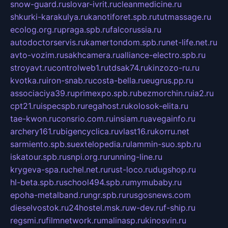
snow-guard.ru
slovar-ivrit.ru
cleanmedicine.ru
shkurki-karakulya.ru
kanotiforet.spb.ru
tutmassage.ru
ecolog.org.ru
praga.spb.ru
falcorussia.ru
autodoctorservis.ru
kamertondom.spb.ru
net-life.net.ru
avto-vozim.ru
sakhcamera.ru
alliance-electro.spb.ru
stroyavt.ru
controlweb1.ru
tdsak74.ru
kinzozo-ru.ru
kvotka.ru
iron-snab.ru
costa-bella.ru
eugrus.pp.ru
associaciya39.ru
primexpo.spb.ru
bezmorchin.ru
ia2.ru
cpt21.ru
ispecspb.ru
regahost.ru
kolosok-elita.ru
tae-kwon.ru
consrio.com.ru
insiam.ru
avegainfo.ru
archery161.ru
bigencyclica.ru
vlast16.ru
korru.net
sarmiento.spb.su
extelopedia.ru
lammin-suo.spb.ru
iskatour.spb.ru
snpi.org.ru
running-line.ru
krygeva-spa.ru
chel.net.ru
rust-loco.ru
dugshop.ru
hl-beta.spb.ru
school494.spb.ru
mymubaby.ru
epoha-metalband.ru
ngr.spb.ru
rusgosnews.com
dieselvostok.ru
24hostel.msk.ru
w-dev.ru
f-ship.ru
regsmi.ru
filmnetwork.ru
malinasp.ru
kinosvin.ru