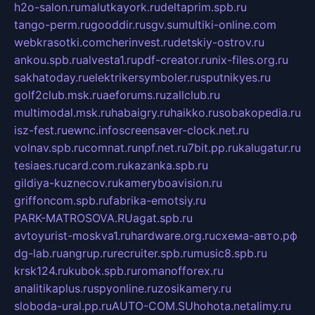
h2o-salon.ru
malutkayork.ru
deltaprim.spb.ru
tango-perm.ru
gooddir.ru
sgv.su
multiki-online.com
webkrasotki.com
cherinvest.ru
detskiy-ostrov.ru
ankou.spb.ru
alvesta1.ru
pdf-creator.ru
nix-files.org.ru
sakhatoday.ru
elektrikersymboler.ru
sputnikyes.ru
golf2club.msk.ru
aeforums.ru
zallclub.ru
multimodal.msk.ru
habaigry.ru
haikko.ru
sobakopedia.ru
isz-fest.ru
ewnc.info
screensaver-clock.net.ru
volnav.spb.ru
comnat.ru
npf.net.ru
7bit.pp.ru
kalugatur.ru
tesiaes.ru
card.com.ru
kazanka.spb.ru
gildiya-kuznecov.ru
kameryboavision.ru
griffoncom.spb.ru
fabrika-emotsiy.ru
PARK-MATROSOVA.RU
agat.spb.ru
avtoyurist-moskva1.ru
hardware.org.ru
схема-авто.рф
dg-lab.ru
angrup.ru
recruiter.spb.ru
music8.spb.ru
krsk124.ru
kubok.spb.ru
romanofforex.ru
analitikaplus.ru
spyonline.ru
zosikamery.ru
sloboda-ural.pp.ru
AUTO-COM.SU
hohota.net
alimy.ru