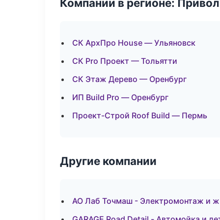
Компании в регионе: Приво
СК АрхПро House — Ульяновск
СК Pro Проект — Тольятти
СК Этаж Дерево — Оренбург
ИП Build Pro — Оренбург
Проект-Строй Roof Build — Пермь
Другие компании
АО Лаб Точмаш - Электромонтаж и ж
GARAGE Road Detail - Автомойка и д