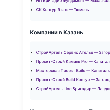
ИП Бригадир Фундамент — Махачкал
СК Контур Этаж — Тюмень
Компании в Казань
СтройАртель Сервис Ателье — Заго
Проект-Строй Камень Pro — Капитал
Мастерская Проект Build — Капитал
Проект-Строй Build Контур — Загор
СтройАртель Line Бригадир — Ландш