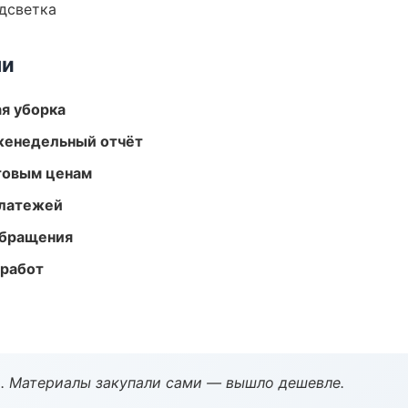
одсветка
ми
ая уборка
женедельный отчёт
птовым ценам
платежей
обращения
 работ
. Материалы закупали сами — вышло дешевле.