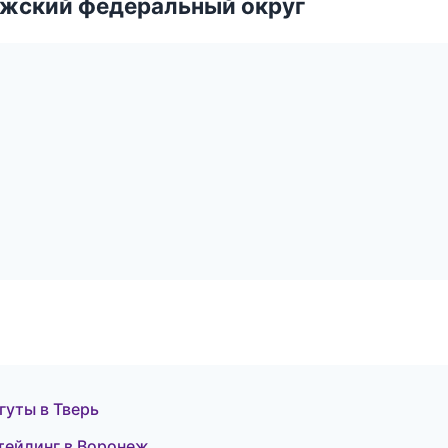
лжский федеральный округ
гуты в Тверь
етейлинг в Воронеж