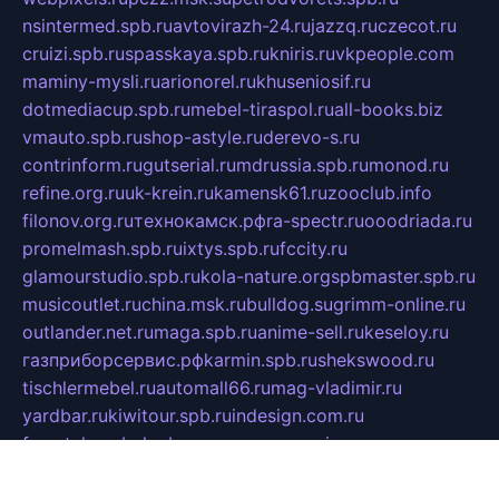
nsintermed.spb.ru
avtovirazh-24.ru
jazzq.ru
czecot.ru
cruizi.spb.ru
spasskaya.spb.ru
kniris.ru
vkpeople.com
maminy-mysli.ru
arionorel.ru
khuseniosif.ru
dotmediacup.spb.ru
mebel-tiraspol.ru
all-books.biz
vmauto.spb.ru
shop-astyle.ru
derevo-s.ru
contrinform.ru
gutserial.ru
mdrussia.spb.ru
monod.ru
refine.org.ru
uk-krein.ru
kamensk61.ru
zooclub.info
filonov.org.ru
технокамск.рф
ra-spectr.ru
ooodriada.ru
promelmash.spb.ru
ixtys.spb.ru
fccity.ru
glamourstudio.spb.ru
kola-nature.org
spbmaster.spb.ru
musicoutlet.ru
china.msk.ru
bulldog.su
grimm-online.ru
outlander.net.ru
maga.spb.ru
anime-sell.ru
keseloy.ru
газприборсервис.рф
karmin.spb.ru
shekswood.ru
tischlermebel.ru
automall66.ru
mag-vladimir.ru
yardbar.ru
kiwitour.spb.ru
indesign.com.ru
freestylemebel.ru
bany-samara.ru
rsei.ru
naidisvoyput.ru
mgsn-invest.ru
ipkamerasannce.ru
alicante-house.ru
ibelka74.ru
cozyhouse.info