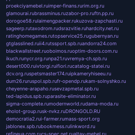
proekciyamebel.ru
imper-finans.ru
rim.org.ru
glamourai.ru
brassminus.ru
zabor-pro.ru
ftn.pp.ru
dorogoe58.ru
laimengpacker.ru
kuzova-zapchasti.ru
sageerp.ru
taxodrom.ru
dsrazvitie.ru
hardcity.net.ru
ratinghomegames.ru
topservice25.ru
gubernyan.ru
gtglasslined.ru
ii4.ru
tssport.spb.ru
andorra24.com
blackwallstreet.ru
oboimos.ru
optim-doors.com.ru
ikuch.ru
nycr.org.ru
npa21.ru
vremya-ch.spb.ru
desert000.ru
ivtorgi.ru
ifiori.ru
catalog-statei.ru
dcv.org.ru
spetsmaster174.ru
ipkameryhiseeu.ru
dum26.ru
ruspol.spb.ru
fr-opendp.ru
kam-solnyshko.ru
cheyenne-arapaho.ru
sevzapmetal.spb.ru
ted-lapidus.spb.ru
parasite-eliminator.ru
sigma-complete.ru
modernworld.ru
dama-moda.ru
eholot-group.ru
sk-nvkz.ru
DRONGOLD.RU
democratia2.ru
i-farmer.ru
mass-sport.org
jablonex.spb.ru
bookmess.ru
linkword.ru
refineua.com.ru
cs-spec.net.ru
altay-mebel.ru