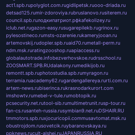
act1.spb.ru
polyglot.com.ru
gidlipetsk.ru
ooo-driada.ru
detsad125.ru
mir-zdoroviya.ru
bruslanovo.ru
siterem.ru
council.spb.ru
лодкипатриот.рф
kafekolizey.ru
iclub.net.ru
gazon-easy.ru
sugarepilekb.ru
grinox.ru
pylesostineco.ru
msts-ozarenie.ru
kameryjooan.ru
artemovskij.ru
dopler.spb.ru
aid70.ru
metall-perm.ru
ndm.msk.ru
ratingzooshop.ru
apiaccess.ru
globalautotrade.info
bezverhovskoe.ru
drsschool.ru
ZOOSMART.SPB.RU
dalakony.ru
medikijob.ru
remontt.spb.ru
photostudia.spb.ru
myragon.ru
terramia.ru
academy62.ru
gardengallereya.ru
rti.com.ru
artem-news.ru
biserinca.ru
krasnodarkurort.com
imshowtv.ru
mebel-v-tule.ru
mobtopik.ru
pcsecurity.net.ru
tool-sib.ru
multimetrunit.ru
sp-tour.ru
fan-cs.ru
santeh-russia.ru
symbian9.net.ru
DSHAIR.RU
tmmotors.spb.ru
xjocuricopii.com
musavtomat.msk.ru
obustrojdom.ru
sovetcik.ru
ybaranovskaya.ru
ppknews.ru
cult-alshei.ru
JAPANRUSSIA.RU