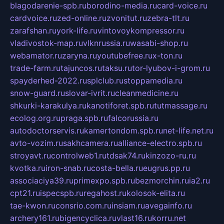
blagodarenie-spb.ru
borodino-media.ru
card-voice.ru
cardvoice.ru
zed-online.ru
zvonitut.ru
zebra-tlt.ru
zarafshan.ru
york-life.ru
vintovoykompressor.ru
vladivostok-map.ru
vlknrussia.ru
wasabi-shop.ru
webamator.ru
zaryna.ru
youtubefree.ru
x-ton.ru
trade-farm.ru
tajuncos.ru
taksu.ru
tor-lyubov-i-grom.ru
spayderhed-2022.ru
splclub.ru
stoppamedia.ru
snow-guard.ru
slovar-ivrit.ru
cleanmedicine.ru
shkurki-karakulya.ru
kanotiforet.spb.ru
tutmassage.ru
ecolog.org.ru
praga.spb.ru
falcorussia.ru
autodoctorservis.ru
kamertondom.spb.ru
net-life.net.ru
avto-vozim.ru
sakhcamera.ru
alliance-electro.spb.ru
stroyavt.ru
controlweb1.ru
tdsak74.ru
kinzozo-ru.ru
kvotka.ru
iron-snab.ru
costa-bella.ru
eugrus.pp.ru
associaciya39.ru
primexpo.spb.ru
bezmorchin.ru
ia2.ru
cpt21.ru
ispecspb.ru
regahost.ru
kolosok-elita.ru
tae-kwon.ru
consrio.com.ru
insiam.ru
avegainfo.ru
archery161.ru
bigencyclica.ru
vlast16.ru
korru.net