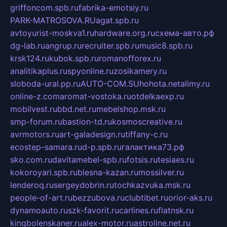
griffoncom.spb.ru
fabrika-emotsiy.ru
PARK-MATROSOVA.RU
agat.spb.ru
avtoyurist-moskva1.ru
hardware.org.ru
схема-авто.рф
dg-lab.ru
angrup.ru
recruiter.spb.ru
music8.spb.ru
krsk124.ru
kubok.spb.ru
romanofforex.ru
analitikaplus.ru
spyonline.ru
zosikamery.ru
sloboda-ural.pp.ru
AUTO-COM.SU
hohota.net
alimy.ru
online-z.com
aromat-vostoka.ru
otdelkaexp.ru
mobilvest.ru
bbd.net.ru
mebelshop.msk.ru
smp-forum.ru
bastion-td.ru
kosmoscreative.ru
avrmotors.ru
art-galadesign.ru
tiffany-c.ru
ecostep-samara.ru
d-p.spb.ru
галактика73.рф
sko.com.ru
davitamebel-spb.ru
fotsis.ru
tesiaes.ru
kokoroyari.spb.ru
blesna-kazan.ru
mossilver.ru
lenderoq.ru
sergeydobrin.ru
tochkazvuka.msk.ru
people-of-art.ru
bezzubova.ru
clubtibet.ru
orior-aks.ru
dynamoauto.ru
szk-favorit.ru
carlines.ru
flatnsk.ru
kingbolenskaner.ru
alex-motor.ru
astroline.net.ru