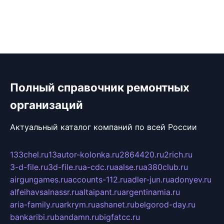
Полный справочник ремонтных
организаций
Актуальный каталог компаний по всей России
133chel.ru
13autor-kolonka.ru
2864420.ru
2rich.ru
3-d-file.ru
3d-file.ru
a-cdc.ru
aalse.ru
a380club.ru
airgungames.ru
accounts-112.ru
adler-jun.ru
adonyev.ru
alfeihavsalnassr.ru
altaipant.ru
argentinamia.ru
aria-family.ru
arkrym.ru
ashanet.ru
belgorod-day.ru
bankaribi.ru
bandamn.ru
bigfatcc.ru