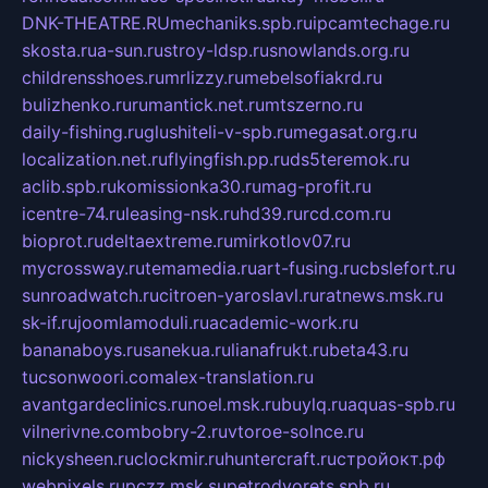
DNK-THEATRE.RU
mechaniks.spb.ru
ipcamtechage.ru
skosta.ru
a-sun.ru
stroy-ldsp.ru
snowlands.org.ru
childrensshoes.ru
mrlizzy.ru
mebelsofiakrd.ru
bulizhenko.ru
rumantick.net.ru
mtszerno.ru
daily-fishing.ru
glushiteli-v-spb.ru
megasat.org.ru
localization.net.ru
flyingfish.pp.ru
ds5teremok.ru
aclib.spb.ru
komissionka30.ru
mag-profit.ru
icentre-74.ru
leasing-nsk.ru
hd39.ru
rcd.com.ru
bioprot.ru
deltaextreme.ru
mirkotlov07.ru
mycrossway.ru
temamedia.ru
art-fusing.ru
cbslefort.ru
sunroadwatch.ru
citroen-yaroslavl.ru
ratnews.msk.ru
sk-if.ru
joomlamoduli.ru
academic-work.ru
bananaboys.ru
sanekua.ru
lianafrukt.ru
beta43.ru
tucsonwoori.com
alex-translation.ru
avantgardeclinics.ru
noel.msk.ru
buylq.ru
aquas-spb.ru
vilnerivne.com
bobry-2.ru
vtoroe-solnce.ru
nickysheen.ru
clockmir.ru
huntercraft.ru
стройокт.рф
webpixels.ru
pczz.msk.su
petrodvorets.spb.ru