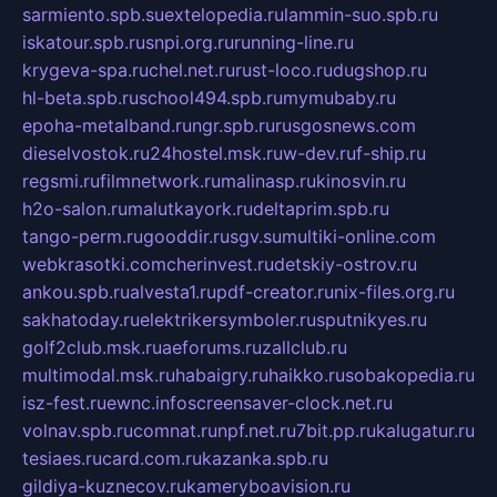
sarmiento.spb.su
extelopedia.ru
lammin-suo.spb.ru
iskatour.spb.ru
snpi.org.ru
running-line.ru
krygeva-spa.ru
chel.net.ru
rust-loco.ru
dugshop.ru
hl-beta.spb.ru
school494.spb.ru
mymubaby.ru
epoha-metalband.ru
ngr.spb.ru
rusgosnews.com
dieselvostok.ru
24hostel.msk.ru
w-dev.ru
f-ship.ru
regsmi.ru
filmnetwork.ru
malinasp.ru
kinosvin.ru
h2o-salon.ru
malutkayork.ru
deltaprim.spb.ru
tango-perm.ru
gooddir.ru
sgv.su
multiki-online.com
webkrasotki.com
cherinvest.ru
detskiy-ostrov.ru
ankou.spb.ru
alvesta1.ru
pdf-creator.ru
nix-files.org.ru
sakhatoday.ru
elektrikersymboler.ru
sputnikyes.ru
golf2club.msk.ru
aeforums.ru
zallclub.ru
multimodal.msk.ru
habaigry.ru
haikko.ru
sobakopedia.ru
isz-fest.ru
ewnc.info
screensaver-clock.net.ru
volnav.spb.ru
comnat.ru
npf.net.ru
7bit.pp.ru
kalugatur.ru
tesiaes.ru
card.com.ru
kazanka.spb.ru
gildiya-kuznecov.ru
kameryboavision.ru