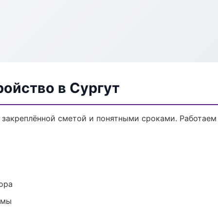
ройство в Сургут
с закреплённой сметой и понятными сроками. Работаем
ора
емы