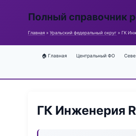
Полный справочник 
Главная
»
Уральский федеральный округ
» ГК Ин
🏠 Главная
Центральный ФО
Севе
ГК Инженерия R