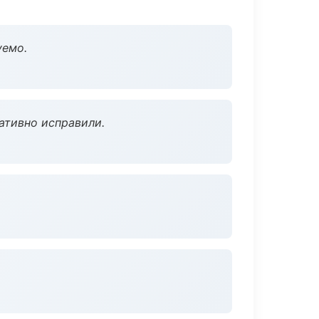
уемо.
ативно исправили.