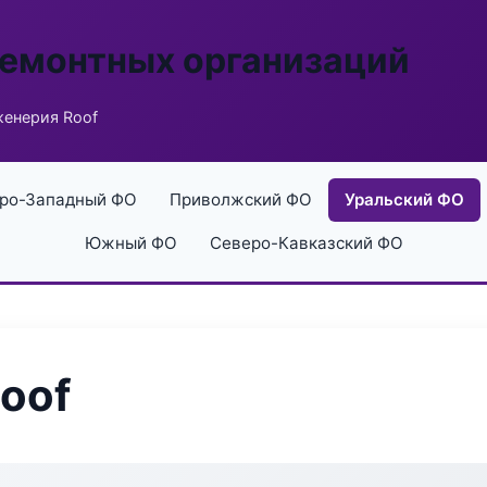
ремонтных организаций
женерия Roof
ро-Западный ФО
Приволжский ФО
Уральский ФО
Южный ФО
Северо-Кавказский ФО
oof