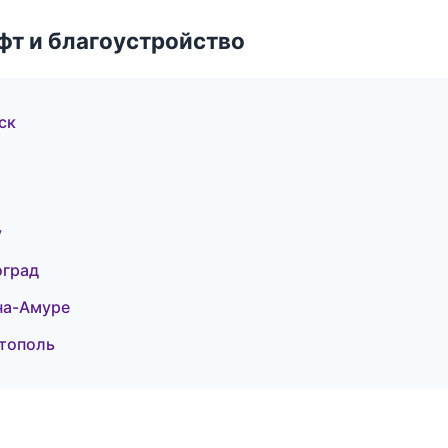
т и благоустройство
ск
у
оград
на-Амуре
стополь