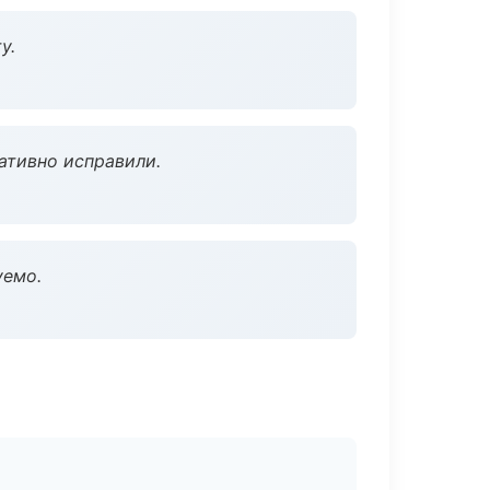
у.
ативно исправили.
уемо.