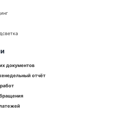
динг
одсветка
ми
их документов
женедельный отчёт
 работ
обращения
платежей