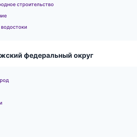
одное строительство
ние
 водостоки
лжский федеральный округ
ород
и