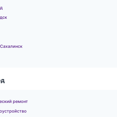
од
дск
-Сахалинск
од
еский ремонт
гоустройство